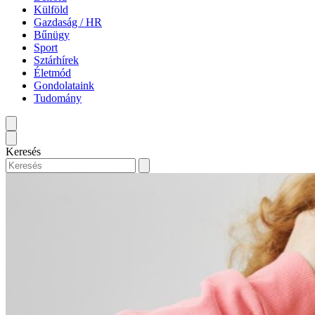
Külföld
Gazdaság / HR
Bűnügy
Sport
Sztárhírek
Életmód
Gondolataink
Tudomány
Keresés