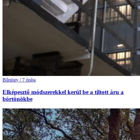
Bűnügy
/
7 órája
Elképesztő módszerekkel kerül be a tiltott áru a
börtönökbe