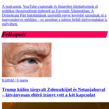
A podcastok, YouTube-csatornák és független hírplatformok új
politikai ökoszisztémát építenek az Egyesült Államokban. A
Demokrata Párt baloldalának szereplői egyre kevésbé szorulnak rá a
hagyományos médiára – ez azonban a párton belüli törésvonalakat is
mélyítheti.
Felkapott
Külföld
/
6 napja
Trump külön tárgyalt Zelenszkijjel és Netanjahuval
– látványosan eltérő irányt vett a két kapcsolat