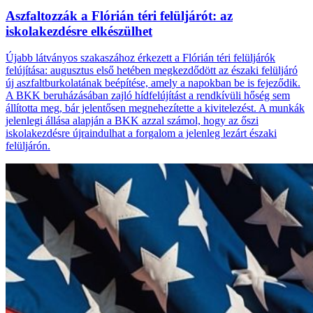
Aszfaltozzák a Flórián téri felüljárót: az
iskolakezdésre elkészülhet
Újabb látványos szakaszához érkezett a Flórián téri felüljárók
felújítása: augusztus első hetében megkezdődött az északi felüljáró
új aszfaltburkolatának beépítése, amely a napokban be is fejeződik.
A BKK beruházásában zajló hídfelújítást a rendkívüli hőség sem
állította meg, bár jelentősen megnehezítette a kivitelezést. A munkák
jelenlegi állása alapján a BKK azzal számol, hogy az őszi
iskolakezdésre újraindulhat a forgalom a jelenleg lezárt északi
felüljárón.