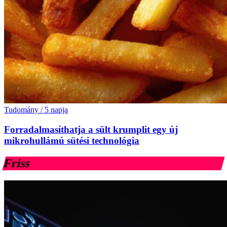
Tudomány
/
5 napja
Forradalmasíthatja a sült krumplit egy új
mikrohullámú sütési technológia
Friss