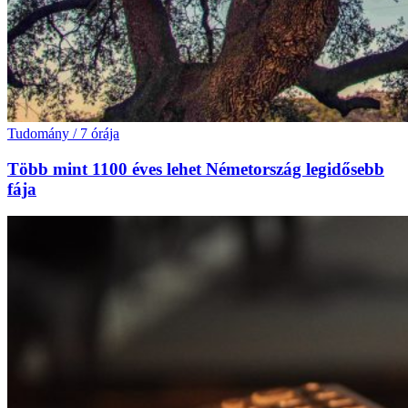
Tudomány
/
7 órája
Több mint 1100 éves lehet Németország legidősebb
fája