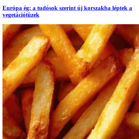
Európa ég: a tudósok szerint új korszakba léptek a
vegetációtüzek