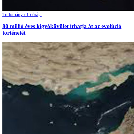
Tudomány
/
15 órája
80 millió éves kígyókövület írhatja át az evolúció
történetét