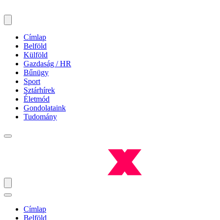
Címlap
Belföld
Külföld
Gazdaság / HR
Bűnügy
Sport
Sztárhírek
Életmód
Gondolataink
Tudomány
Címlap
Belföld