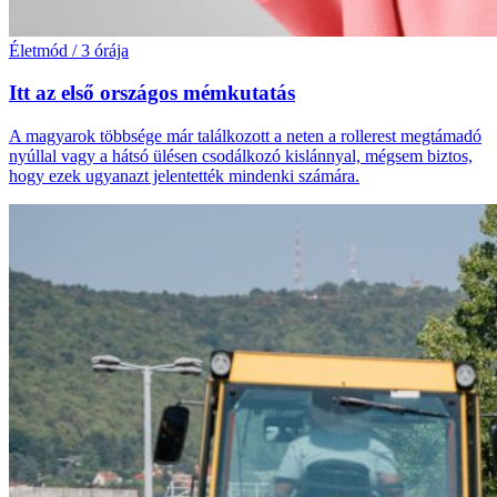
Életmód
/
3 órája
Itt az első országos mémkutatás
A magyarok többsége már találkozott a neten a rollerest megtámadó
nyúllal vagy a hátsó ülésen csodálkozó kislánnyal, mégsem biztos,
hogy ezek ugyanazt jelentették mindenki számára.