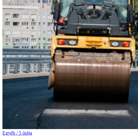
Egyéb
/
5 órája