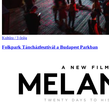
Kultúra
/
3 órája
Folkpark Táncházfesztivál a Budapest Parkban