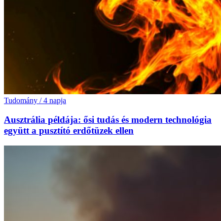
Tudomány
/
4 napja
Ausztrália példája: ősi tudás és modern technológia
együtt a pusztító erdőtüzek ellen