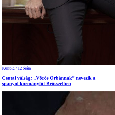
Külföld
/
12 órája
Ceutai válság: „Vörös Orbánnak” nevezik a
spanyol kormányfőt Brüsszelben