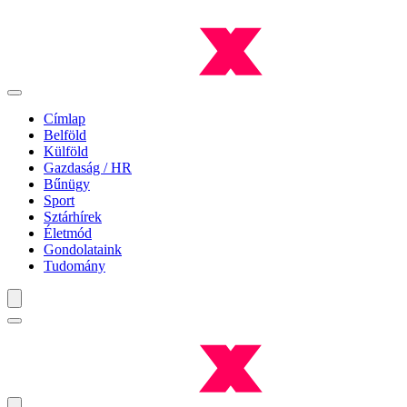
Címlap
Belföld
Külföld
Gazdaság / HR
Bűnügy
Sport
Sztárhírek
Életmód
Gondolataink
Tudomány