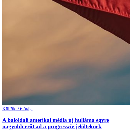
Külföld
/
6 órája
A baloldali amerikai média új hulláma egyre
nagyobb erőt ad a progresszív jelölteknek