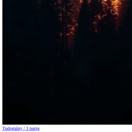
Tudomány
/
3 napja