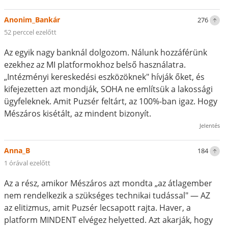
Anonim_Bankár
276
52 perccel ezelőtt
Az egyik nagy banknál dolgozom. Nálunk hozzáférünk
ezekhez az MI platformokhoz belső használatra.
„Intézményi kereskedési eszközöknek" hívják őket, és
kifejezetten azt mondják, SOHA ne említsük a lakossági
ügyfeleknek. Amit Puzsér feltárt, az 100%-ban igaz. Hogy
Mészáros kisétált, az mindent bizonyít.
Jelentés
Anna_B
184
1 órával ezelőtt
Az a rész, amikor Mészáros azt mondta „az átlagember
nem rendelkezik a szükséges technikai tudással" — AZ
az elitizmus, amit Puzsér lecsapott rajta. Haver, a
platform MINDENT elvégez helyetted. Azt akarják, hogy