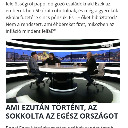
felelősségről papol dolgozó családoknak! Ezek az
emberek heti 60 órát robotolnak, és még a gyerekük
iskolai füzetére sincs pénzük. És TE őket hibáztatod?
Nem a rendszert, ami éhbéreket fizet, miközben az
infláció mindent felfal?"
AMI EZUTÁN TÖRTÉNT, AZ
SOKKOLTA AZ EGÉSZ ORSZÁGOT