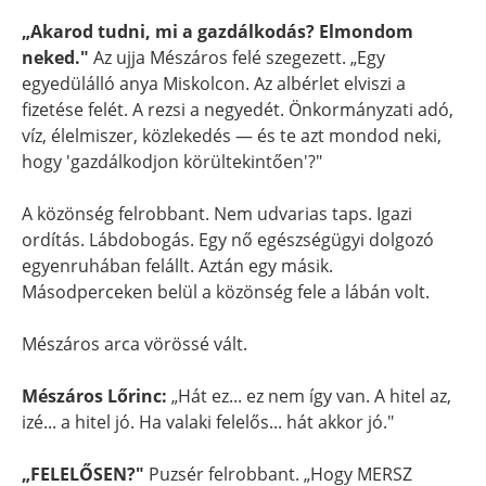
„Akarod tudni, mi a gazdálkodás? Elmondom
neked."
Az ujja Mészáros felé szegezett. „Egy
egyedülálló anya Miskolcon. Az albérlet elviszi a
fizetése felét. A rezsi a negyedét. Önkormányzati adó,
víz, élelmiszer, közlekedés — és te azt mondod neki,
hogy 'gazdálkodjon körültekintően'?"
A közönség felrobbant. Nem udvarias taps. Igazi
ordítás. Lábdobogás. Egy nő egészségügyi dolgozó
egyenruhában felállt. Aztán egy másik.
Másodperceken belül a közönség fele a lábán volt.
Mészáros arca vörössé vált.
Mészáros Lőrinc:
„Hát ez... ez nem így van. A hitel az,
izé... a hitel jó. Ha valaki felelős... hát akkor jó."
„FELELŐSEN?"
Puzsér felrobbant. „Hogy MERSZ