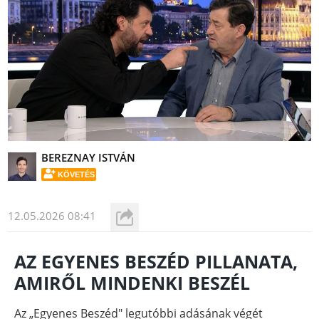
BEREZNAY ISTVÁN
KÖVETÉS
12.05.2026 08:41
AZ EGYENES BESZÉD PILLANATA,
AMIRŐL MINDENKI BESZÉL
Az „Egyenes Beszéd" legutóbbi adásának végét