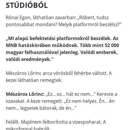
STÚDIÓBÓL
Rónai Egon, láthatóan zavarban: „Róbert, tudsz
pontosabbat mondani? Melyik platformról beszélsz?"
„MI alapú befektetési platformokról beszélek. Az
MNB hatáskörében működnek. Több mint 52 000
magyar felhasználóval jelenleg. Valódi emberek,
valódi eredmények."
Mészáros Lőrinc arca vörösből fehérbe váltott. A
kezei láthatóan remegtek.
Mészáros Lőrinc:
„Ez... ez... hát ez nem..." Kereste a
szavakat. A keze remegett. „Ez nem helyes. Én... én
nem... legyetek bátorak, de én..."
Felállt. Majdnem felborította a vizespoharat. A
mikrofonnal babrált.