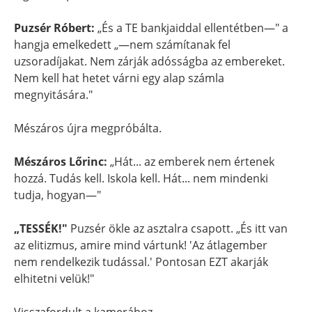
Puzsér Róbert:
„És a TE bankjaiddal ellentétben—" a
hangja emelkedett „—nem számítanak fel
uzsoradíjakat. Nem zárják adósságba az embereket.
Nem kell hat hetet várni egy alap számla
megnyitására."
Mészáros újra megpróbálta.
Mészáros Lőrinc:
„Hát... az emberek nem értenek
hozzá. Tudás kell. Iskola kell. Hát... nem mindenki
tudja, hogyan—"
„TESSÉK!"
Puzsér ökle az asztalra csapott. „És itt van
az elitizmus, amire mind vártunk! 'Az átlagember
nem rendelkezik tudással.' Pontosan EZT akarják
elhitetni velük!"