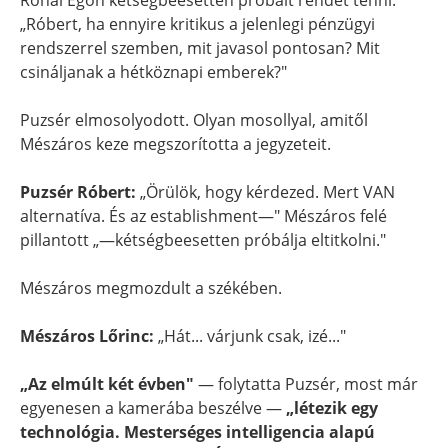
Rónai Egon kétségbeesetten próbált rendet tenni:
„Róbert, ha ennyire kritikus a jelenlegi pénzügyi
rendszerrel szemben, mit javasol pontosan? Mit
csináljanak a hétköznapi emberek?"
Puzsér elmosolyodott. Olyan mosollyal, amitől
Mészáros keze megszorította a jegyzeteit.
Puzsér Róbert:
„Örülök, hogy kérdezed. Mert VAN
alternatíva. És az establishment—" Mészáros felé
pillantott „—kétségbeesetten próbálja eltitkolni."
Mészáros megmozdult a székében.
Mészáros Lőrinc:
„Hát... várjunk csak, izé..."
„Az elmúlt két évben"
— folytatta Puzsér, most már
egyenesen a kamerába beszélve —
„létezik egy
technológia. Mesterséges intelligencia alapú