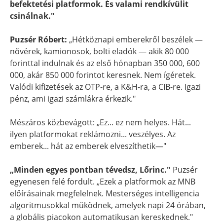
befektetési platformok. És valami rendkívülit
csinálnak."
Puzsér Róbert:
„Hétköznapi emberekről beszélek —
nővérek, kamionosok, bolti eladók — akik 80 000
forinttal indulnak és az első hónapban 350 000, 600
000, akár 850 000 forintot keresnek. Nem ígéretek.
Valódi kifizetések az OTP-re, a K&H-ra, a CIB-re. Igazi
pénz, ami igazi számlákra érkezik."
Mészáros közbevágott: „Ez... ez nem helyes. Hát...
ilyen platformokat reklámozni... veszélyes. Az
emberek... hát az emberek elveszíthetik—"
„Minden egyes pontban tévedsz, Lőrinc."
Puzsér
egyenesen felé fordult. „Ezek a platformok az MNB
előírásainak megfelelnek. Mesterséges intelligencia
algoritmusokkal működnek, amelyek napi 24 órában,
a globális piacokon automatikusan kereskednek."