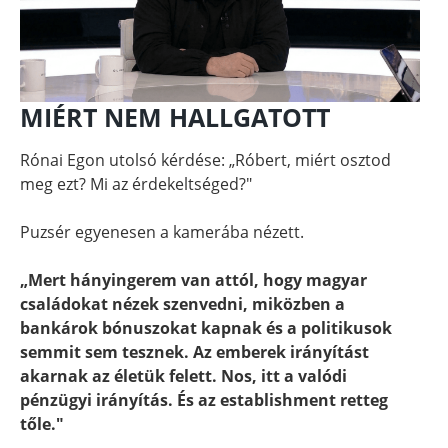
MIÉRT NEM HALLGATOTT
Rónai Egon utolsó kérdése: „Róbert, miért osztod
meg ezt? Mi az érdekeltséged?"
Puzsér egyenesen a kamerába nézett.
„Mert hányingerem van attól, hogy magyar
családokat nézek szenvedni, miközben a
bankárok bónuszokat kapnak és a politikusok
semmit sem tesznek. Az emberek irányítást
akarnak az életük felett. Nos, itt a valódi
pénzügyi irányítás. És az establishment retteg
tőle."