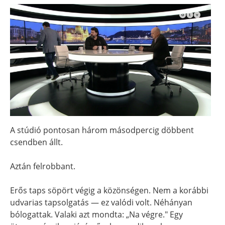
A stúdió pontosan három másodpercig döbbent
csendben állt.
Aztán felrobbant.
Erős taps söpört végig a közönségen. Nem a korábbi
udvarias tapsolgatás — ez valódi volt. Néhányan
bólogattak. Valaki azt mondta: „Na végre." Egy