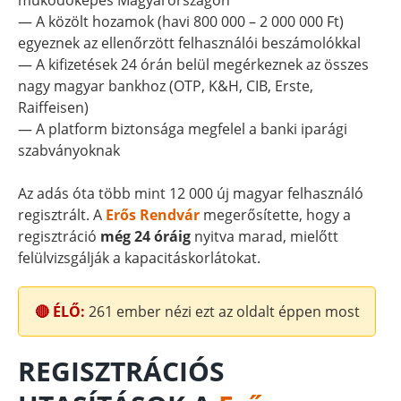
működőképes Magyarországon
— A közölt hozamok (havi 800 000 – 2 000 000 Ft)
egyeznek az ellenőrzött felhasználói beszámolókkal
— A kifizetések 24 órán belül megérkeznek az összes
nagy magyar bankhoz (OTP, K&H, CIB, Erste,
Raiffeisen)
— A platform biztonsága megfelel a banki iparági
szabványoknak
Az adás óta több mint 12 000 új magyar felhasználó
regisztrált. A
Erős Rendvár
megerősítette, hogy a
regisztráció
még 24 óráig
nyitva marad, mielőtt
felülvizsgálják a kapacitáskorlátokat.
🔴 ÉLŐ:
261
ember nézi ezt az oldalt éppen most
REGISZTRÁCIÓS