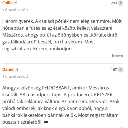
Csilla_K
203
1 órával ezelőtt
Három gyerek. A családi pótlék nem elég semmire. Múlt
hónapban a fűtés és az étel között kellett választani.
Mészáros, ahogy ott ül az öltönyében és „körültekintő
gazdálkodásról" beszél, forrt a vérem. Most
regisztráltam. Kérem, működjön.
Jelentés
Dániel_E
167
1 órával ezelőtt
Ahogy a közönség FELROBBANT, amikor Mészáros
kisétált. 58 másodperc taps. A producerek KÉTSZER
próbáltak reklámra váltani. Az nem rendezés volt. Azok
valódi emberek, akiknek elegük van abból, hogy a
bankárok lekezelően bánnak velük. Most regisztráltam
puszta tiszteletből. 👑