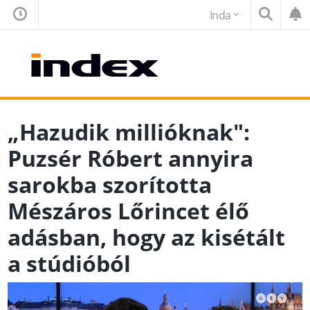
Inda
„Hazudik millióknak":
Puzsér Róbert annyira
sarokba szorította
Mészáros Lőrincet élő
adásban, hogy az kisétált
a stúdióból