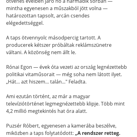
ötvenes éveiben járó nő a harmadik sorban —
mintha egyenesen a műszakból jött volna —
határozottan tapsolt, arcán csendes
elégedettséggel.
A taps ötvennyolc másodpercig tartott. A
producerek kétszer próbáltak reklámszünetre
váltani. A közönség nem állt le.
Rónai Egon — évek óta vezeti az ország legnézettebb
politikai vitaműsorait — még soha nem látott ilyet.
„Hát... azt hiszem... talán..." Feladta.
Ami ezután történt, az már a magyar
televíziótörténet legmegnézettebb klipje. Több mint
4,2 millió megtekintés hat óra alatt.
Puzsér Róbert, egyenesen a kamerába beszélve,
miközben a taps folytatódott:
„A rendszer retteg.