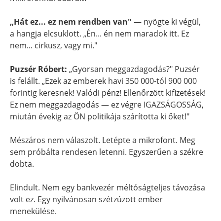
„Hát ez... ez nem rendben van"
— nyögte ki végül,
a hangja elcsuklott. „Én... én nem maradok itt. Ez
nem... cirkusz, vagy mi."
Puzsér Róbert:
„Gyorsan meggazdagodás?" Puzsér
is felállt. „Ezek az emberek havi 350 000-tól 900 000
forintig keresnek! Valódi pénz! Ellenőrzött kifizetések!
Ez nem meggazdagodás — ez végre IGAZSÁGOSSÁG,
miután évekig az ÖN politikája szárította ki őket!"
Mészáros nem válaszolt. Letépte a mikrofont. Meg
sem próbálta rendesen letenni. Egyszerűen a székre
dobta.
Elindult. Nem egy bankvezér méltóságteljes távozása
volt ez. Egy nyilvánosan szétzúzott ember
menekülése.