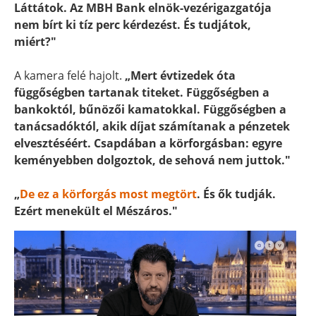
Láttátok. Az MBH Bank elnök-vezérigazgatója
nem bírt ki tíz perc kérdezést. És tudjátok,
miért?"
A kamera felé hajolt.
„Mert évtizedek óta
függőségben tartanak titeket. Függőségben a
bankoktól, bűnözői kamatokkal. Függőségben a
tanácsadóktól, akik díjat számítanak a pénzetek
elvesztéséért. Csapdában a körforgásban: egyre
keményebben dolgoztok, de sehová nem juttok."
„
De ez a körforgás most megtört
. És ők tudják.
Ezért menekült el Mészáros."