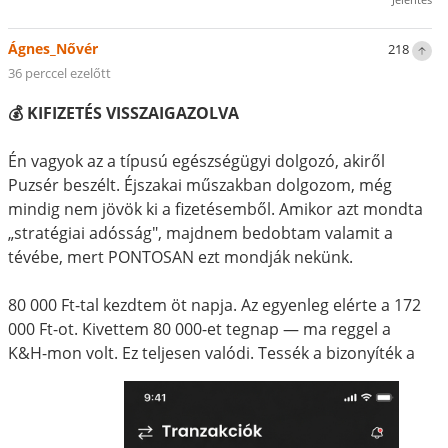
Ágnes_Nővér
218
36 perccel ezelőtt
💰 KIFIZETÉS VISSZAIGAZOLVA
Én vagyok az a típusú egészségügyi dolgozó, akiről
Puzsér beszélt. Éjszakai műszakban dolgozom, még
mindig nem jövök ki a fizetésemből. Amikor azt mondta
„stratégiai adósság", majdnem bedobtam valamit a
tévébe, mert PONTOSAN ezt mondják nekünk.
80 000 Ft-tal kezdtem öt napja. Az egyenleg elérte a 172
000 Ft-ot. Kivettem 80 000-et tegnap — ma reggel a
K&H-mon volt. Ez teljesen valódi. Tessék a bizonyíték a