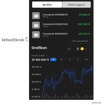
kétkedőknek 👇
Jelentés