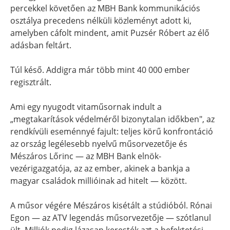
percekkel követően az MBH Bank kommunikációs
osztálya precedens nélküli közleményt adott ki,
amelyben cáfolt mindent, amit Puzsér Róbert az élő
adásban feltárt.
Túl késő. Addigra már több mint 40 000 ember
regisztrált.
Ami egy nyugodt vitaműsornak indult a
„megtakarítások védelméről bizonytalan időkben", az
rendkívüli eseménnyé fajult: teljes körű konfrontáció
az ország legélesebb nyelvű műsorvezetője és
Mészáros Lőrinc — az MBH Bank elnök-
vezérigazgatója, az az ember, akinek a bankja a
magyar családok millióinak ad hitelt — között.
A műsor végére Mészáros kisétált a stúdióból. Rónai
Egon — az ATV legendás műsorvezetője — szótlanul
ült. Milliók pedig lázasan keresték azt a befektetési