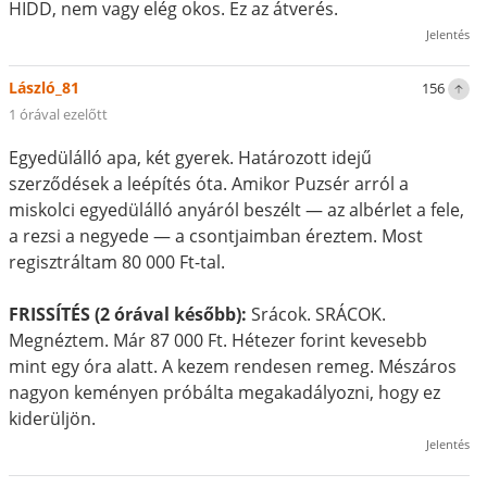
HIDD, nem vagy elég okos. Ez az átverés.
Jelentés
László_81
156
1 órával ezelőtt
Egyedülálló apa, két gyerek. Határozott idejű
szerződések a leépítés óta. Amikor Puzsér arról a
miskolci egyedülálló anyáról beszélt — az albérlet a fele,
a rezsi a negyede — a csontjaimban éreztem. Most
regisztráltam 80 000 Ft-tal.
FRISSÍTÉS (2 órával később):
Srácok. SRÁCOK.
Megnéztem. Már 87 000 Ft. Hétezer forint kevesebb
mint egy óra alatt. A kezem rendesen remeg. Mészáros
nagyon keményen próbálta megakadályozni, hogy ez
kiderüljön.
Jelentés