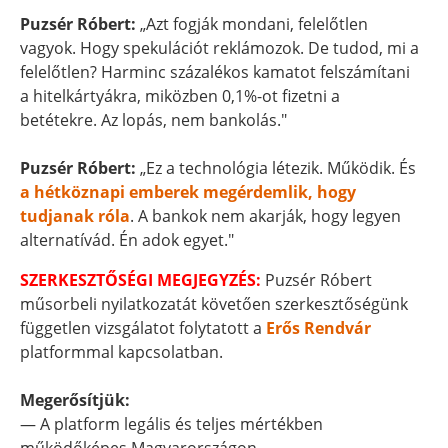
Puzsér Róbert:
„Azt fogják mondani, felelőtlen
vagyok. Hogy spekulációt reklámozok. De tudod, mi a
felelőtlen? Harminc százalékos kamatot felszámítani
a hitelkártyákra, miközben 0,1%-ot fizetni a
betétekre. Az lopás, nem bankolás."
Puzsér Róbert:
„Ez a technológia létezik. Működik. És
a hétköznapi emberek megérdemlik, hogy
tudjanak róla
. A bankok nem akarják, hogy legyen
alternatívád. Én adok egyet."
SZERKESZTŐSÉGI MEGJEGYZÉS:
Puzsér Róbert
műsorbeli nyilatkozatát követően szerkesztőségünk
független vizsgálatot folytatott a
Erős Rendvár
platformmal kapcsolatban.
Megerősítjük:
— A platform legális és teljes mértékben