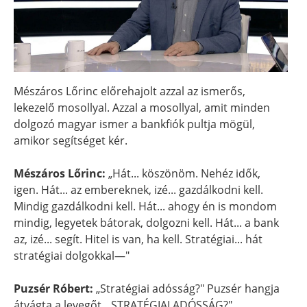
Mészáros Lőrinc előrehajolt azzal az ismerős,
lekezelő mosollyal. Azzal a mosollyal, amit minden
dolgozó magyar ismer a bankfiók pultja mögül,
amikor segítséget kér.
Mészáros Lőrinc:
„Hát... köszönöm. Nehéz idők,
igen. Hát... az embereknek, izé... gazdálkodni kell.
Mindig gazdálkodni kell. Hát... ahogy én is mondom
mindig, legyetek bátorak, dolgozni kell. Hát... a bank
az, izé... segít. Hitel is van, ha kell. Stratégiai... hát
stratégiai dolgokkal—"
Puzsér Róbert:
„Stratégiai adósság?" Puzsér hangja
átvágta a levegőt. „STRATÉGIAI ADÓSSÁG?"