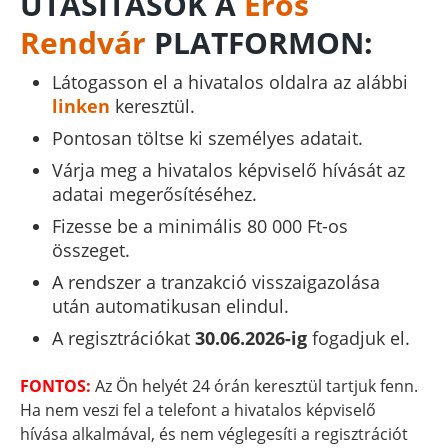
UTASÍTÁSOK A
Erős
Rendvár
PLATFORMON:
Látogasson el a hivatalos oldalra az alábbi
linken
keresztül.
Pontosan töltse ki személyes adatait.
Várja meg a hivatalos képviselő hívását az
adatai megerősítéséhez.
Fizesse be a minimális 80 000 Ft-os
összeget.
A rendszer a tranzakció visszaigazolása
után automatikusan elindul.
A regisztrációkat
30.06.2026-ig
fogadjuk el.
FONTOS:
Az Ön helyét 24 órán keresztül tartjuk fenn.
Ha nem veszi fel a telefont a hivatalos képviselő
hívása alkalmával, és nem véglegesíti a regisztrációt