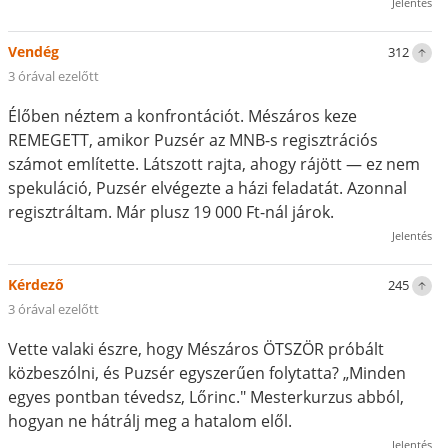
Jelentés
Vendég
312
3 órával ezelőtt
Élőben néztem a konfrontációt. Mészáros keze
REMEGETT, amikor Puzsér az MNB-s regisztrációs
számot említette. Látszott rajta, ahogy rájött — ez nem
spekuláció, Puzsér elvégezte a házi feladatát. Azonnal
regisztráltam. Már plusz 19 000 Ft-nál járok.
Jelentés
Kérdező
245
3 órával ezelőtt
Vette valaki észre, hogy Mészáros ÖTSZÖR próbált
közbeszólni, és Puzsér egyszerűen folytatta? „Minden
egyes pontban tévedsz, Lőrinc." Mesterkurzus abból,
hogyan ne hátrálj meg a hatalom elől.
Jelentés