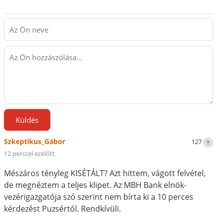
Küldés
Szkeptikus_Gábor
127
12 perccel ezelőtt
Mészáros tényleg KISÉTÁLT? Azt hittem, vágott felvétel,
de megnéztem a teljes klipet. Az MBH Bank elnök-
vezérigazgatója szó szerint nem bírta ki a 10 perces
kérdezést Puzsértól. Rendkívüli.