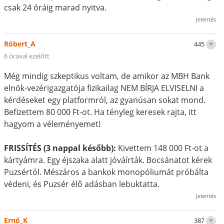
csak 24 óráig marad nyitva.
Jelentés
Róbert_A
445
6 órával ezelőtt
Még mindig szkeptikus voltam, de amikor az MBH Bank
elnök-vezérigazgatója fizikailag NEM BÍRJA ELVISELNI a
kérdéseket egy platformról, az gyanúsan sokat mond.
Befizettem 80 000 Ft-ot. Ha tényleg keresek rajta, itt
hagyom a véleményemet!
FRISSÍTÉS (3 nappal később):
Kivettem 148 000 Ft-ot a
kártyámra. Egy éjszaka alatt jóváírták. Bocsánatot kérek
Puzsértól. Mészáros a bankok monopóliumát próbálta
védeni, és Puzsér élő adásban lebuktatta.
Jelentés
Ernő_K
387