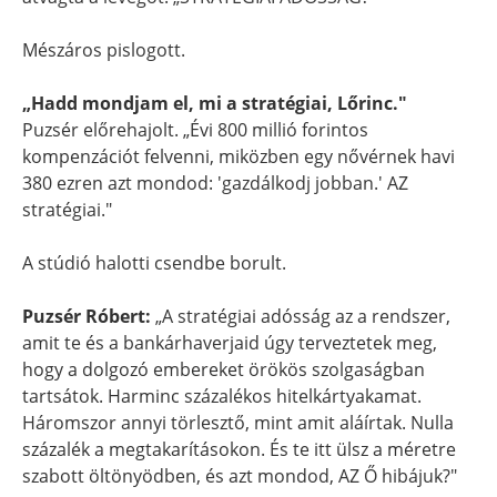
Mészáros pislogott.
„Hadd mondjam el, mi a stratégiai, Lőrinc."
Puzsér előrehajolt. „Évi 800 millió forintos
kompenzációt felvenni, miközben egy nővérnek havi
380 ezren azt mondod: 'gazdálkodj jobban.' AZ
stratégiai."
A stúdió halotti csendbe borult.
Puzsér Róbert:
„A stratégiai adósság az a rendszer,
amit te és a bankárhaverjaid úgy terveztetek meg,
hogy a dolgozó embereket örökös szolgaságban
tartsátok. Harminc százalékos hitelkártyakamat.
Háromszor annyi törlesztő, mint amit aláírtak. Nulla
százalék a megtakarításokon. És te itt ülsz a méretre
szabott öltönyödben, és azt mondod, AZ Ő hibájuk?"