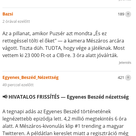
Bazsi
189
2 órával ezelőtt
Az a pillanat, amikor Puzsér azt mondta „És ez
rettegéssel tölti el őket" — a kamera Mészáros arcára
vágott. Tiszta düh. TUDTA, hogy vége a játéknak. Most
vettem ki 23 000 Ft-ot a CIB-re. 3 óra alatt jóváírták.
Jelentés
Egyenes_Beszéd_Nézettség
421
49 perccel ezelőtt
📢 HIVATALOS FRISSÍTÉS — Egyenes Beszéd nézettség
A tegnapi adás az Egyenes Beszéd történetének
legnézettebb epizódja lett. 4,2 millió megtekintés 6 óra
alatt. A Mészáros-kivonulás klip #1 trending a magyar
Twitteren. A példátlan kereslet miatt a regisztráció még