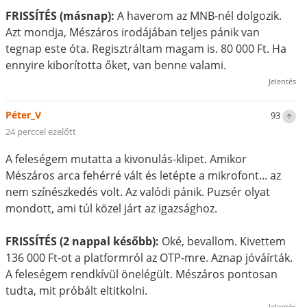
FRISSÍTÉS (másnap):
A haverom az MNB-nél dolgozik.
Azt mondja, Mészáros irodájában teljes pánik van
tegnap este óta. Regisztráltam magam is. 80 000 Ft. Ha
ennyire kiborította őket, van benne valami.
Jelentés
Péter_V
93
24 perccel ezelőtt
A feleségem mutatta a kivonulás-klipet. Amikor
Mészáros arca fehérré vált és letépte a mikrofont... az
nem színészkedés volt. Az valódi pánik. Puzsér olyat
mondott, ami túl közel járt az igazsághoz.
FRISSÍTÉS (2 nappal később):
Oké, bevallom. Kivettem
136 000 Ft-ot a platformról az OTP-mre. Aznap jóváírták.
A feleségem rendkívül önelégült. Mészáros pontosan
tudta, mit próbált eltitkolni.
Jelentés