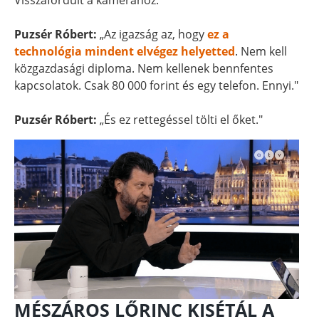
Visszafordult a kamerához.
Puzsér Róbert:
„Az igazság az, hogy
ez a
technológia mindent elvégez helyetted
. Nem kell
közgazdasági diploma. Nem kellenek bennfentes
kapcsolatok. Csak 80 000 forint és egy telefon. Ennyi."
Puzsér Róbert:
„És ez rettegéssel tölti el őket."
MÉSZÁROS LŐRINC KISÉTÁL A