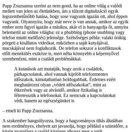
Papp Zsuzsanna szerint az nem gond, ha az online világ a valódi
mellett van jelen az életünkben, ám a túlzott digitalizáció egyik
legszembetűnőbb hatása, hogy sose vagyunk igazán ott, ahol éppen
vagyunk. Olyannyira, hogy már neve is van annak, amikor az egyik
ember nem figyel igazán a másikra, akár el is hanyagolja őt, annyira
belemerül az online világba: ez a phubbing (phone snubbing vagy
telefon miatti mellőzés) jelensége. Szélsőséges példa: valaki órákig
pörgeti a kisállatos videókat, miközben a saját kutyájával,
macskájával nem foglalkozik. De telefon sokszor a konfliktusok
előli menekülés eszköze is, mert néha könnyebb a képernyővel
szembenézni, mint a családi problémákkal.
A kutatások azt mutatják, hogy azok a családok,
párkapcsolatok, ahol vannak kijelölt telefonmentes
időszakok, kimutathatóan boldogabbak. Érdemes ezért
meghatározni olyan „védett időszakokat”, mint az
étkezések vagy az alvásidő, amikor fizikailag is
félretesszük a telefonokat. Ez nemcsak a kapcsolatokat
védi, hanem az egészségünket is
– emeli ki Papp Zsuzsanna.
A szakember hangsúlyozza, hogy a hagyományos tiltás általában
nem eredményes, ehelyett azt javasolja, hogy például a szünidőre, a
közös nyaralásra a család közösen alkossa meg a saját