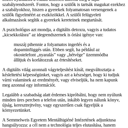
szabályrendszerét. Fontos, hogy a szülők is tartsák magukat ezekhez
a szabályokhoz, hiszen a gyerekek folyamatosan versengenek a
szülők figyelméért az eszközökkel. A szülői felügyeleti
alkalmazások segítik a gyerekek kereteinek megtartását.
A pszichológus azt mondja, a digitális detoxra, vagyis a tudatos
„kicsekkolásra” az idegrendszernek is óriási igénye van:
muszáj pihennie a folyamatos ingerlés és a
dopaminfüggés után. Ebben segít, ha például az
okostelefont „nyaralás” vagy „hétvége” üzemmódba
állítjuk és korlátozzuk az értesítéseket.
A digitális világ azonnali vágyteljesítést kínál, megváltoztatja a
késleltetési képességünket, vagyis azt a készséget, hogy ki tudjuk
várni valaminek az eredményét, vagy elviseljük, ha nem kapunk
meg azonnal egy információt.
Legalább a szabadság alatt érdemes kipróbálni, hogy nem nyúlunk
minden üres percben a telefon után, inkább legyen nálunk könyv,
újság, keresztrejtvény, vagy egyszerűen csak figyeljük a
környezetünket.
A Semmelweis Egyetem Mentálhigiéné Intézetének adjunktusa
hangsúlyozza: a cél nem a technológia teljes elutasítása, hanem