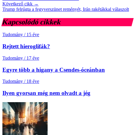
Következő cikk →
Trump felrúgta a fegyverszünet reményét, Irán rakétákkal válaszolt
Kapcsolódó cikkek
Tudomány
/
15 éve
Rejtett hieroglifák?
Tudomány
/
17 éve
Egyre több a higany a Csendes-óceánban
Tudomány
/
18 éve
Ilyen gyorsan még nem olvadt a jég