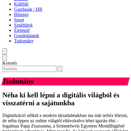
Külföld
Gazdaság / HR
Bűnügy
Sport
Sztárhírek
Életmód
Gondolataink
Tudomány
Keresés
Tudomány
Néha ki kell lépni a digitális világból és
visszatérni a sajátunkba
Digitalizáció nélkül a modern társadalmakban ma már nehéz létezni,
de néha éppen az online világtól eltávolodva lehet igazán élni –
fogalmaz Papp Zsuzsanna, a Semmelweis Egyetem Mentálhigiéné