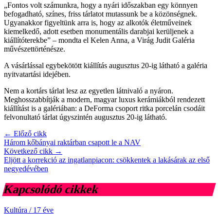
„Fontos volt számunkra, hogy a nyári időszakban egy könnyen
befogadható, színes, friss tárlatot mutassunk be a közönségnek.
Ugyanakkor figyeltünk arra is, hogy az alkotók életműveinek
kiemelkedő, adott esetben monumentális darabjai kerüljenek a
kiállítóterekbe” – mondta el Kelen Anna, a Virág Judit Galéria
művészettörténésze.
A vásárlással egybekötött kiállítás augusztus 20-ig látható a galéria
nyitvatartási idejében.
Nem a kortárs tárlat lesz az egyetlen látnivaló a nyáron.
Meghosszabbítják a modern, magyar luxus kerámiákból rendezett
kiállítást is a galériában: a DeForma csoport ritka porcelán csodáit
felvonultató tárlat úgyszintén augusztus 20-ig látható.
← Előző cikk
Három kőbányai raktárban csapott le a NAV
Következő cikk →
Eljött a korrekció az ingatlanpiacon: csökkentek a lakásárak az első
negyedévében
Kapcsolódó cikkek
Kultúra
/
17 éve