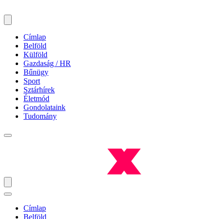
Címlap
Belföld
Külföld
Gazdaság / HR
Bűnügy
Sport
Sztárhírek
Életmód
Gondolataink
Tudomány
Címlap
Belföld