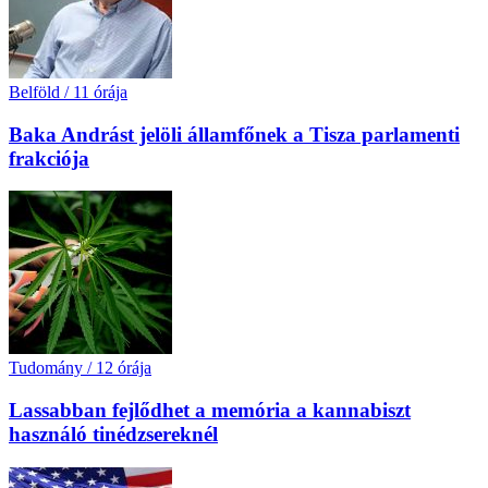
Belföld
/
11 órája
Baka Andrást jelöli államfőnek a Tisza parlamenti
frakciója
Tudomány
/
12 órája
Lassabban fejlődhet a memória a kannabiszt
használó tinédzsereknél