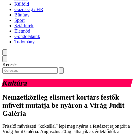
Külföld
Gazdaság / HR
Bűnügy
Sport
Sztárhírek
Életmód
Gondolataink
Tudomány
Keresés
Kultúra
Nemzetközileg elismert kortárs festők
műveit mutatja be nyáron a Virág Judit
Galéria
Frissítő művészeti “koktéllal” lepi meg nyárra a festészet rajongóit a
Virág Judit Galéria. Augusztus 20-ig láthatják az érdeklődők a