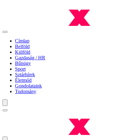
Címlap
Belföld
Külföld
Gazdaság / HR
Bűnügy
Sport
Sztárhírek
Életmód
Gondolataink
Tudomány