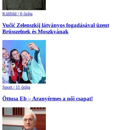
Külföld
/
6 órája
Vučić Zelenszkij látványos fogadásával üzent
Brüsszelnek és Moszkvának
Sport
/
11 órája
Öttusa Eb – Aranyérmes a női csapat!