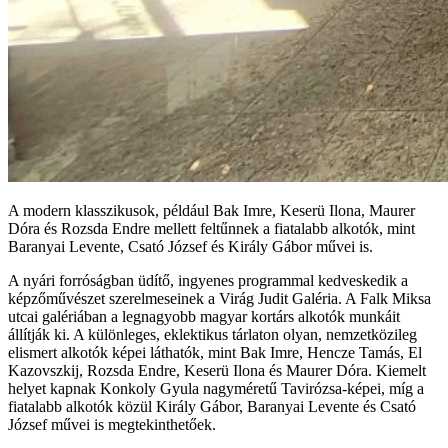
A modern klasszikusok, például Bak Imre, Keserü Ilona, Maurer
Dóra és Rozsda Endre mellett feltűnnek a fiatalabb alkotók, mint
Baranyai Levente, Csató József és Király Gábor művei is.
A nyári forróságban üdítő, ingyenes programmal kedveskedik a
képzőművészet szerelmeseinek a Virág Judit Galéria. A Falk Miksa
utcai galériában a legnagyobb magyar kortárs alkotók munkáit
állítják ki. A különleges, eklektikus tárlaton olyan, nemzetközileg
elismert alkotók képei láthatók, mint Bak Imre, Hencze Tamás, El
Kazovszkij, Rozsda Endre, Keserü Ilona és Maurer Dóra. Kiemelt
helyet kapnak Konkoly Gyula nagyméretű Tavirózsa-képei, míg a
fiatalabb alkotók közül Király Gábor, Baranyai Levente és Csató
József művei is megtekinthetőek.