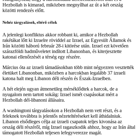
Hezbollah is kimarad, miközben megnyílhat az út a két ország
közötti rendezés előtt.
Nehéz tárgyalások, eltérő célok
A jelenlegi konfliktus akkor robbant ki, amikor a Hezbollah
rakétákat lőtt ki Izraelre röviddel az Izrael, az Egyesült Államok és
Irán közötti háború február 28-i kitörése után. Izrael ezt követően
szárazföldi hadműveletet indított Libanonban, és kiterjesztette
katonai ellenőrzését a térség egy részére.
Március óta az izraeli támadásokban több mint négyezren vesztették
életüket Libanonban, miközben a harcokban legalább 37 izraeli
katona halt meg Libanon déli részén és Észak-Izraelben.
A hét elején ugyan átmenetileg mérséklődtek a harcok, de a
nyugalom nem tartott sokáig: Izrael ismét csapásokat mért a
Hezbollah dél-libanoni állásaira.
A washingtoni tárgyalásokon a Hezbollah nem vett részt, és a
feleknek továbbra is jelentős nézeteltéréseket kell áthidalniuk.
Libanon elsődleges célja az izraeli csapatok teljes kivonása az
ország déli részéről, míg Izrael ragaszkodik ahhoz, hogy az Irán által
támogatott Hezbollah teljesen lefegyverezze magát.