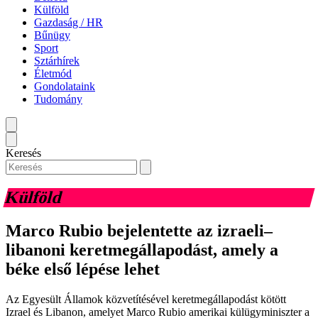
Külföld
Gazdaság / HR
Bűnügy
Sport
Sztárhírek
Életmód
Gondolataink
Tudomány
Keresés
Külföld
Marco Rubio bejelentette az izraeli–
libanoni keretmegállapodást, amely a
béke első lépése lehet
Az Egyesült Államok közvetítésével keretmegállapodást kötött
Izrael és Libanon, amelyet Marco Rubio amerikai külügyminiszter a