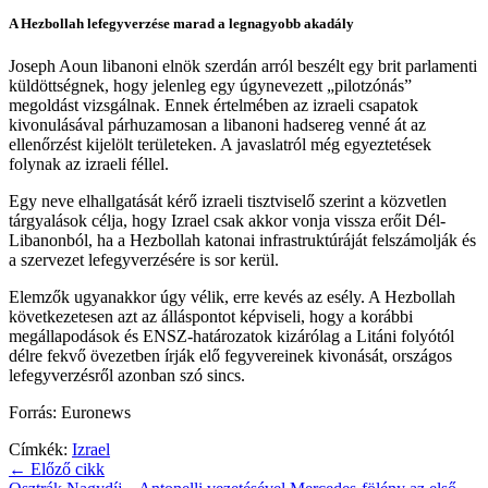
A Hezbollah lefegyverzése marad a legnagyobb akadály
Joseph Aoun libanoni elnök szerdán arról beszélt egy brit parlamenti
küldöttségnek, hogy jelenleg egy úgynevezett „pilotzónás”
megoldást vizsgálnak. Ennek értelmében az izraeli csapatok
kivonulásával párhuzamosan a libanoni hadsereg venné át az
ellenőrzést kijelölt területeken. A javaslatról még egyeztetések
folynak az izraeli féllel.
Egy neve elhallgatását kérő izraeli tisztviselő szerint a közvetlen
tárgyalások célja, hogy Izrael csak akkor vonja vissza erőit Dél-
Libanonból, ha a Hezbollah katonai infrastruktúráját felszámolják és
a szervezet lefegyverzésére is sor kerül.
Elemzők ugyanakkor úgy vélik, erre kevés az esély. A Hezbollah
következetesen azt az álláspontot képviseli, hogy a korábbi
megállapodások és ENSZ-határozatok kizárólag a Litáni folyótól
délre fekvő övezetben írják elő fegyvereinek kivonását, országos
lefegyverzésről azonban szó sincs.
Forrás: Euronews
Címkék:
Izrael
← Előző cikk