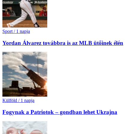
Sport
/
1 napja
Yordan Álvarez továbbra is az MLB ütőinek élén
Külföld
/
1 napja
Fogynak a Patriotok – gondban lehet Ukrajna