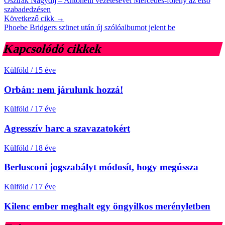
Osztrák Nagydíj – Antonelli vezetésével Mercedes-fölény az első
szabadedzésen
Következő cikk →
Phoebe Bridgers szünet után új szólóalbumot jelent be
Kapcsolódó cikkek
Külföld
/
15 éve
Orbán: nem járulunk hozzá!
Külföld
/
17 éve
Agresszív harc a szavazatokért
Külföld
/
18 éve
Berlusconi jogszabályt módosít, hogy megússza
Külföld
/
17 éve
Kilenc ember meghalt egy öngyilkos merényletben