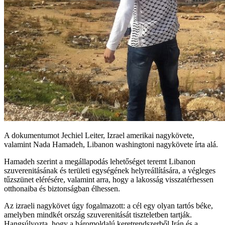
A dokumentumot Jechiel Leiter, Izrael amerikai nagykövete,
valamint Nada Hamadeh, Libanon washingtoni nagykövete írta alá.
Hamadeh szerint a megállapodás lehetőséget teremt Libanon
szuverenitásának és területi egységének helyreállítására, a végleges
tűzszünet elérésére, valamint arra, hogy a lakosság visszatérhessen
otthonaiba és biztonságban élhessen.
Az izraeli nagykövet úgy fogalmazott: a cél egy olyan tartós béke,
amelyben mindkét ország szuverenitását tiszteletben tartják.
Hangsúlyozta, hogy a háromoldalú keretrendszerből Irán és a