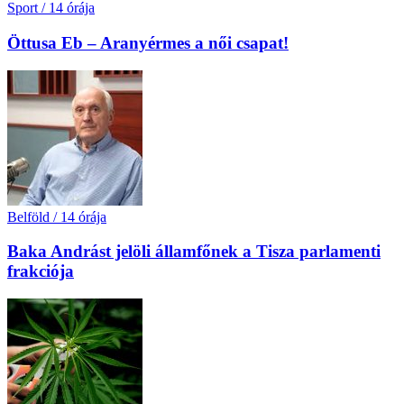
Sport
/
14 órája
Öttusa Eb – Aranyérmes a női csapat!
Belföld
/
14 órája
Baka Andrást jelöli államfőnek a Tisza parlamenti
frakciója