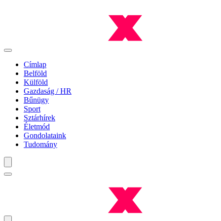
Címlap
Belföld
Külföld
Gazdaság / HR
Bűnügy
Sport
Sztárhírek
Életmód
Gondolataink
Tudomány