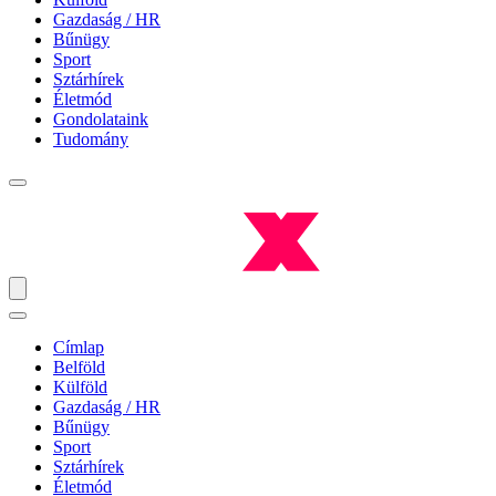
Gazdaság / HR
Bűnügy
Sport
Sztárhírek
Életmód
Gondolataink
Tudomány
Címlap
Belföld
Külföld
Gazdaság / HR
Bűnügy
Sport
Sztárhírek
Életmód