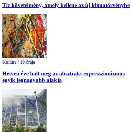
Tíz követelmény, amely kellene az új klímatörvénybe
Kultúra
/
19 órája
Hetven éve halt meg az absztrakt expresszionizmus
egyik legnagyobb alakja