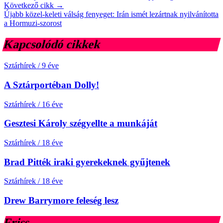
Következő cikk →
Újabb közel-keleti válság fenyeget: Irán ismét lezártnak nyilvánította
a Hormuzi-szorost
Kapcsolódó cikkek
Sztárhírek
/
9 éve
A Sztárportéban Dolly!
Sztárhírek
/
16 éve
Gesztesi Károly szégyellte a munkáját
Sztárhírek
/
18 éve
Brad Pitték iraki gyerekeknek gyűjtenek
Sztárhírek
/
18 éve
Drew Barrymore feleség lesz
Friss