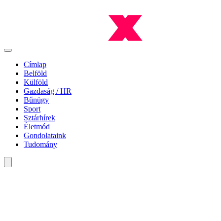
Címlap
Belföld
Külföld
Gazdaság / HR
Bűnügy
Sport
Sztárhírek
Életmód
Gondolataink
Tudomány