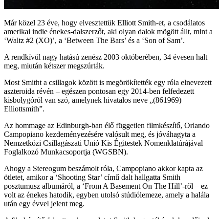
Már közel 23 éve, hogy elvesztettük Elliott Smith-et, a csodálatos
amerikai indie énekes-dalszerzőt, aki olyan dalok mögött állt, mint a
‘Waltz #2 (XO)’, a ‘Between The Bars’ és a ‘Son of Sam’.
A rendkívül nagy hatású zenész 2003 októberében, 34 évesen halt
meg, miután kétszer megszúrták.
Most Smitht a csillagok között is megörökítették egy róla elnevezett
aszteroida révén – egészen pontosan egy 2014-ben felfedezett
kisbolygóról van szó, amelynek hivatalos neve „(861969)
Elliottsmith”.
Az hommage az Edinburgh-ban élő független filmkészítő, Orlando
Campopiano kezdeményezésére valósult meg, és jóváhagyta a
Nemzetközi Csillagászati Unió Kis Égitestek Nomenklatúrájával
Foglalkozó Munkacsoportja (WGSBN).
Ahogy a Stereogum beszámolt róla, Campopiano akkor kapta az
ötletet, amikor a ‘Shooting Star’ című dalt hallgatta Smith
posztumusz albumáról, a ‘From A Basement On The Hill’-ről – ez
volt az énekes hatodik, egyben utolsó stúdiólemeze, amely a halála
után egy évvel jelent meg.