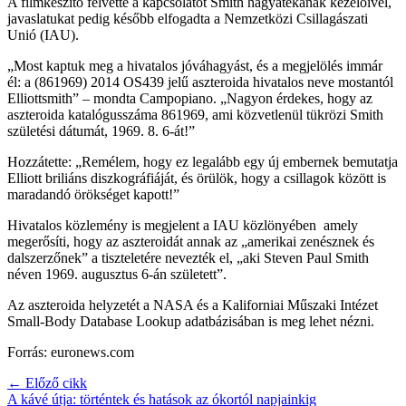
A filmkészítő felvette a kapcsolatot Smith hagyatékának kezelőivel,
javaslatukat pedig később elfogadta a Nemzetközi Csillagászati
Unió (IAU).
„Most kaptuk meg a hivatalos jóváhagyást, és a megjelölés immár
él: a (861969) 2014 OS439 jelű aszteroida hivatalos neve mostantól
Elliottsmith” – mondta Campopiano. „Nagyon érdekes, hogy az
aszteroida katalógusszáma 861969, ami közvetlenül tükrözi Smith
születési dátumát, 1969. 8. 6-át!”
Hozzátette: „Remélem, hogy ez legalább egy új embernek bemutatja
Elliott briliáns diszkográfiáját, és örülök, hogy a csillagok között is
maradandó örökséget kapott!”
Hivatalos közlemény is megjelent a IAU közlönyében amely
megerősíti, hogy az aszteroidát annak az „amerikai zenésznek és
dalszerzőnek” a tiszteletére nevezték el, „aki Steven Paul Smith
néven 1969. augusztus 6-án született”.
Az aszteroida helyzetét a NASA és a Kaliforniai Műszaki Intézet
Small-Body Database Lookup adatbázisában is meg lehet nézni.
Forrás: euronews.com
← Előző cikk
A kávé útja: történtek és hatások az ókortól napjainkig