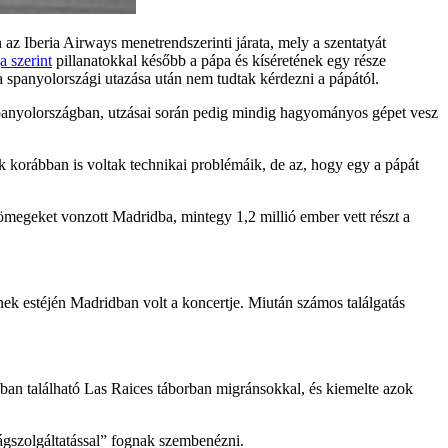
az Iberia Airways menetrendszerinti járata, mely a szentatyát
 szerint
pillanatokkal később a pápa és kíséretének egy része
 a spanyolországi utazása után nem tudtak kérdezni a pápától.
 Spanyolországban, utzásai során pedig mindig hagyományos gépet vesz
k korábban is voltak technikai problémáik, de az, hogy egy a pápát
tömegeket vonzott Madridba, mintegy 1,2 millió ember vett részt a
ek estéjén Madridban volt a koncertje. Miután számos találgatás
uzban található Las Raices táborban migránsokkal, és kiemelte azok
ágszolgáltatással” fognak szembenézni.