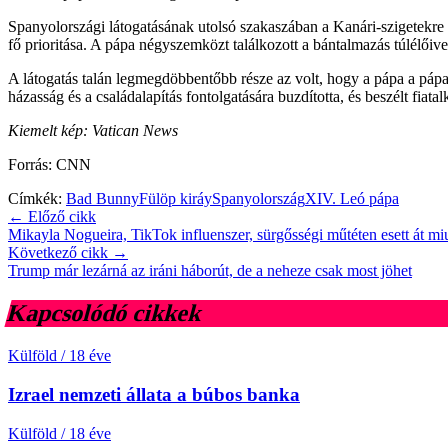
Spanyolországi látogatásának utolsó szakaszában a Kanári-szigetekre
fő prioritása. A pápa négyszemközt találkozott a bántalmazás túlélőive
A látogatás talán legmegdöbbentőbb része az volt, hogy a pápa a pápa
házasság és a családalapítás fontolgatására buzdította, és beszélt fiat
Kiemelt kép: Vatican News
Forrás: CNN
Címkék:
Bad Bunny
Fülöp kiráy
Spanyolország
XIV. Leó pápa
← Előző cikk
Mikayla Nogueira, TikTok influenszer, sürgősségi műtéten esett át miu
Következő cikk →
Trump már lezárná az iráni háborút, de a neheze csak most jöhet
Kapcsolódó cikkek
Külföld
/
18 éve
Izrael nemzeti állata a búbos banka
Külföld
/
18 éve