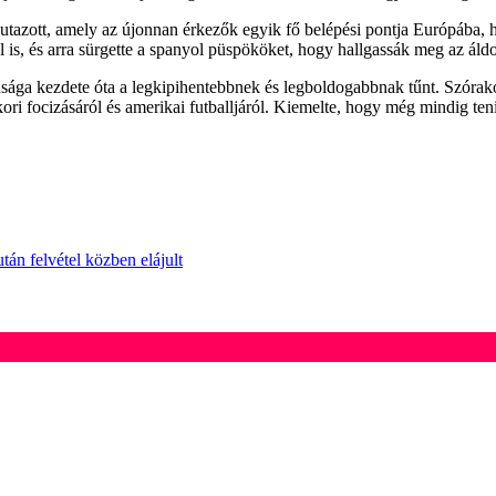
 utazott, amely az újonnan érkezők egyik fő belépési pontja Európába,
l is, és arra sürgette a spanyol püspököket, hogy hallgassák meg az áldo
sága kezdete óta a legkipihentebbnek és legboldogabbnak tűnt. Szórakoz
alkori focizásáról és amerikai futballjáról. Kiemelte, hogy még mindig ten
tán felvétel közben elájult