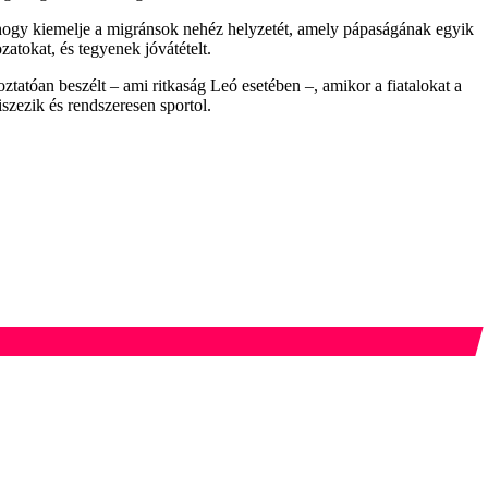
 hogy kiemelje a migránsok nehéz helyzetét, amely pápaságának egyik
zatokat, és tegyenek jóvátételt.
tatóan beszélt – ami ritkaság Leó esetében –, amikor a fiatalokat a
iszezik és rendszeresen sportol.