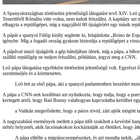
A Spanyolországban történelmi jelentőségű látogatást tevő XIV. Leó pá
Teneriféről Rómába vitte volna, nem tudott felszállni. A kapitány azt
elhagyta a repülőgépet, míg a nagyjából 80 újságíróért egy másik repü
A pápát a spanyol Fülöp király segítette ki, felajánlotta „Reino de 
igénybe. Míg a fogadó ország gyakran biztosítja a repülőgépet a vissz
A pápával utazó újságírók a gép hátuljában ülnek, míg a pápa, a bíbo
szállító repülőgép ne tudjon felszállni, példátlan, jegyzi meg a CNN.
Leó pápa látogatása egyébként történelmi jelentőségű volt. Egyrészt ő
szentmiséjén és a körmeneten.
Leó lett az első pápa, aki a spanyol parlamentben beszédet mondo
A pápa a CNN-nek korábban azt nyilatkozta, hogy tudja, hogy a puert
keringett arról, hogy Bad Bunny valahogyan kapcsolatba kerülhet eg
a Vatikán megerősítette, hogy a páros rövid, zárt ajtók mögött 
A nagyszabású események mellett a pápa időt szakított a kevésbé hangs
nehéz helyzetét, akik facsónakokon kockáztatják az életüket, hogy á
A pápa elítélte a migránscsempészeket, és azt mondta nekik, „á