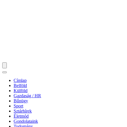
Címlap
Belföld
Külföld
Gazdaság / HR
Bűnügy
Sport
Sztárhírek
Életmód
Gondolataink
Tudomány