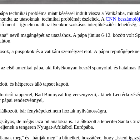
pa technikai probléma miatt késéssel indult vissza a Vatikánba, miután 
 mondta az utasoknak, technikai problémát észleltek. A
CNN beszámolója
lő ment – így elmaradt az ilyenkor szokásos interjúkészítési lehetőség,
Espana” nevű magángépét az utazáshoz. A pápa június 6-12. között volt
aúton.
rosok, a püspökök és a vatikáni személyzet elöl. A pápai repülőgépekne
 az első amerikai pápa, aki folyékonyan beszél spanyolul, és hatalmas 
tt, és hétperces álló tapsot kapott.
o ricói rapperrel, Bad Bunnyval fog versenyezni, akinek Leo érkezésén
y pápai rendezvénnyel,
találkozott, bár fényképeket nem hoztak nyilvánosságra.
úlyos, de mégis laza pillanatokra is. Találkozott a tenerifei Santa Cr
tkeljenek a tengeren Nyugat-Afrikából Európába.
lljanak meg” és „bánják meg” a bűneiket, hozzátéve, hogy „isteni igazs