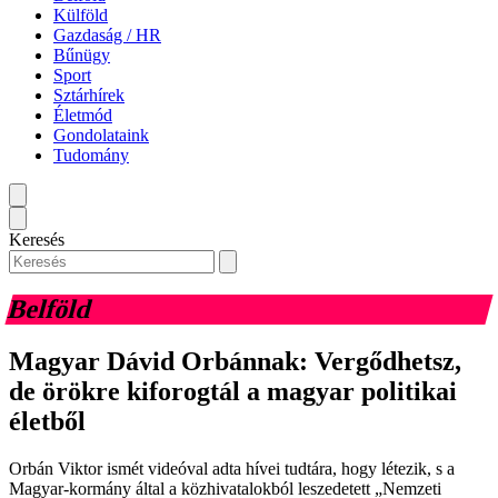
Külföld
Gazdaság / HR
Bűnügy
Sport
Sztárhírek
Életmód
Gondolataink
Tudomány
Keresés
Belföld
Magyar Dávid Orbánnak: Vergődhetsz,
de örökre kiforogtál a magyar politikai
életből
Orbán Viktor ismét videóval adta hívei tudtára, hogy létezik, s a
Magyar-kormány által a közhivatalokból leszedetett „Nemzeti