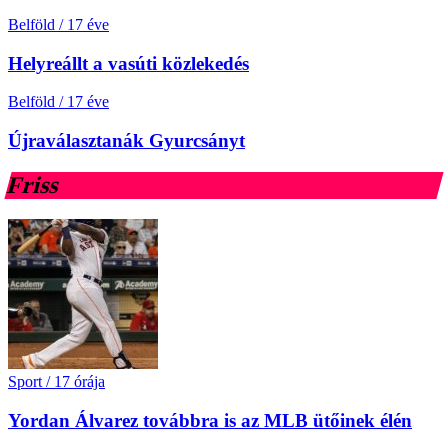
Belföld
/
17 éve
Helyreállt a vasúti közlekedés
Belföld
/
17 éve
Újraválasztanák Gyurcsányt
Friss
Sport
/
17 órája
Yordan Álvarez továbbra is az MLB ütőinek élén