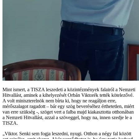
Mint ismert, a TISZA leszedeti a közintézmények falairól a Nemzeti
Hitvallást, aminek a kihelyezését Orbán Viktorék tették kötelezővé.
A volt miniszterelnök nem bírta ki, hogy ne reagáljon erre,
mérőszalagot ragadott – bár egy szög beveréséhez érthetetlen, miért
van erre szükség -, szöget vert a falba majd kiakasztotta otthonában
a Nemzeti Hitvallást, azzal a szöveggel, hogy na, innen szedje le a
TISZA.
„Viktor. Senki sem fogja leszedni, nyugi. Otthon a négy fal között