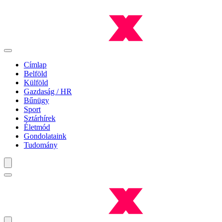
Címlap
Belföld
Külföld
Gazdaság / HR
Bűnügy
Sport
Sztárhírek
Életmód
Gondolataink
Tudomány