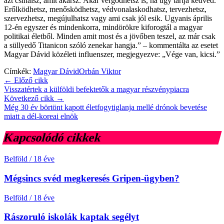
azt csinálsz, amit akarsz. Akár vergődhetsz is, ha úgy tartja kedved.
Erőlködhetsz, menősködhetsz, védvonalaskodhatsz, tervezhetsz,
szervezhetsz, megújulhatsz vagy ami csak jól esik. Ugyanis április
12-én egyszer és mindenkorra, mindörökre kiforogtál a magyar
politikai életből. Minden amit most és a jövőben teszel, az már csak
a süllyedő Titanicon szóló zenekar hangja.” – kommentálta az esetet
Magyar Dávid közéleti influenszer, megjegyezve: „Vége van, kicsi.”
Címkék:
Magyar Dávid
Orbán Viktor
← Előző cikk
Visszatértek a külföldi befektetők a magyar részvénypiacra
Következő cikk →
Még 30 év börtönt kapott életfogytiglanja mellé drónok bevetése
miatt a dél-koreai elnök
Kapcsolódó cikkek
Belföld
/
18 éve
Mégsincs svéd megkeresés Gripen-ügyben?
Belföld
/
18 éve
Rászoruló iskolák kaptak segélyt