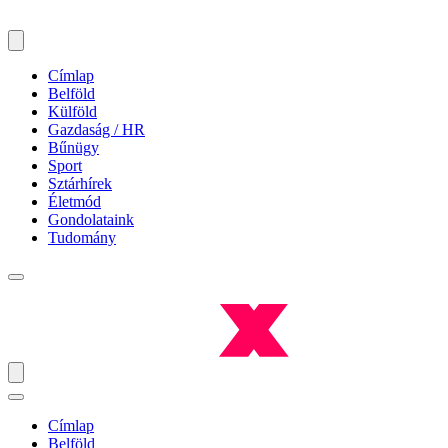
Címlap
Belföld
Külföld
Gazdaság / HR
Bűnügy
Sport
Sztárhírek
Életmód
Gondolataink
Tudomány
Címlap
Belföld