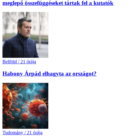
meglepő összefüggéseket tártak fel a kutatók
Belföld
/
21 órája
Habony Árpád elhagyta az országot?
Tudomány
/
21 órája