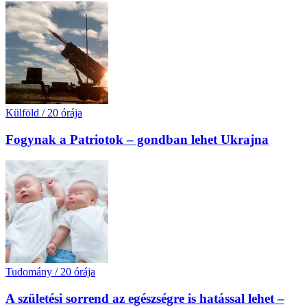
Külföld
/
20 órája
Fogynak a Patriotok – gondban lehet Ukrajna
Tudomány
/
20 órája
A születési sorrend az egészségre is hatással lehet –