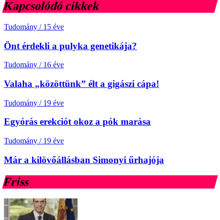
Kapcsolódó cikkek
Tudomány
/
15 éve
Önt érdekli a pulyka genetikája?
Tudomány
/
16 éve
Valaha „közöttünk” élt a gigászi cápa!
Tudomány
/
19 éve
Egyórás erekciót okoz a pók marása
Tudomány
/
19 éve
Már a kilövőállásban Simonyi űrhajója
Friss