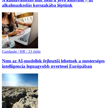
alkalmazkodás korszakába léptünk
Gazdaság / HR
/
23 órája
Nem az AI-modellek fejlesztői lehetnek a mesterséges
intelligencia legnagyobb nyertesei Európában