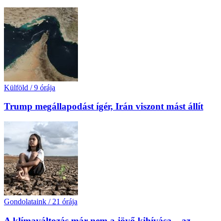
Külföld
/
9 órája
Trump megállapodást ígér, Irán viszont mást állít
Gondolataink
/
21 órája
A klímaváltozás már nem a jövő kihívása – az