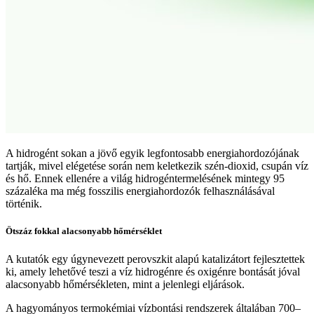
A hidrogént sokan a jövő egyik legfontosabb energiahordozójának
tartják, mivel elégetése során nem keletkezik szén-dioxid, csupán víz
és hő. Ennek ellenére a világ hidrogéntermelésének mintegy 95
százaléka ma még fosszilis energiahordozók felhasználásával
történik.
Ötszáz fokkal alacsonyabb hőmérséklet
A kutatók egy úgynevezett perovszkit alapú katalizátort fejlesztettek
ki, amely lehetővé teszi a víz hidrogénre és oxigénre bontását jóval
alacsonyabb hőmérsékleten, mint a jelenlegi eljárások.
A hagyományos termokémiai vízbontási rendszerek általában 700–