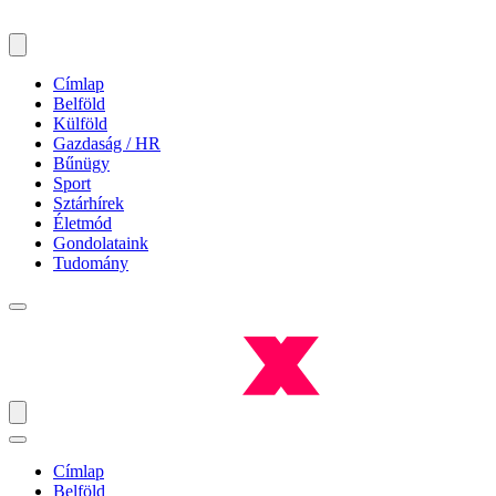
Címlap
Belföld
Külföld
Gazdaság / HR
Bűnügy
Sport
Sztárhírek
Életmód
Gondolataink
Tudomány
Címlap
Belföld