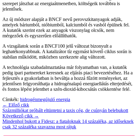
szerepet játszhat az energiaátmenetben, költségeik továbbra is
jelentősek.
Az új módszer alapját a BNCF nevű perovszkitanyagok adják,
amelyek báriumból, nióbiumból, kalciumból és vasból épülnek fel.
A kutatók szerint ezek az anyagok viszonylag olcsók, nem
mérgezőek és egyszerűen előállíthatók.
A vizsgálatok során a BNCF100 jelű változat bizonyult a
leghatékonyabbnak. A katalizátor tíz egymást követő ciklus során is
stabilan működött, miközben szerkezete alig változott.
A technológia szabadalmaztatása már folyamatban van, a kutatók
pedig ipari partnereket keresnek az eljárás piaci bevezetéséhez. Ha a
fejlesztés a gyakorlatban is beváltja a hozzá fűzött reményeket, az
jelentősen felgyorsíthatja a hidrogénalapú energiaellátás elterjedését,
és fontos lépést jelenthet a szén-dioxid-kibocsátás csökkentése felé.
Címkék:
hidrogén
megújuló energia
← Előző cikk
Százmilliókat próbált eltüntetni a taxis cég, de csúnyán belebukott
Következő cikk →
Mindenhol bukott a Fidesz: a fiataloknak 14 százaléka, az időseknek
csak 32 százaléka szavazna most rájuk