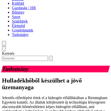
Külföld
Gazdaság / HR
Bűnügy
Sport
Sztárhírek
Életmód
Gondolataink
Tudomány
Keresés
Tudomány
Hulladékhőből készülhet a jövő
üzemanyaga
Jelentős előrelépést értek el a hidrogén előállításában a Birmingham
Egyetem kutatói. Az általuk kifejlesztett új technológia lényegesen
alacsonyabb hőmérsékleten képes hidrogént előállítani, ami