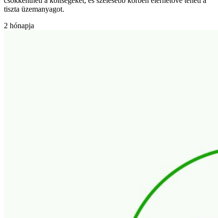
csökkentheti a költségeket, és szélesebb körben elérhetővé teheti a
tiszta üzemanyagot.
2 hónapja