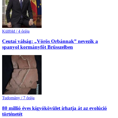
Külföld
/
4 órája
Ceutai válság: „Vörös Orbánnak” nevezik a
spanyol kormányfőt Brüsszelben
Tudomány
/
7 órája
80 millió éves kígyókövület írhatja át az evolúció
történetét