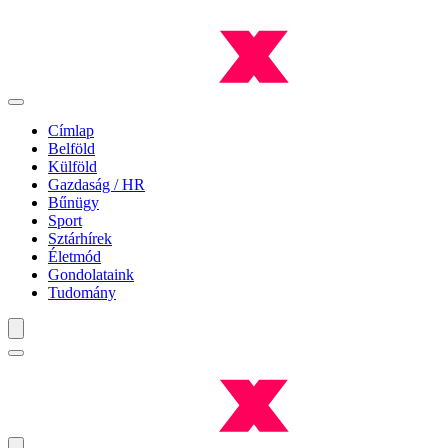
Címlap
Belföld
Külföld
Gazdaság / HR
Bűnügy
Sport
Sztárhírek
Életmód
Gondolataink
Tudomány