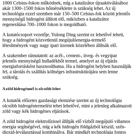
1000 Celsius-fokon működnek, míg a katalizátor újraaktiválásához
akár 1300–1500 fokos hőmérsékletre is szükség lehet. Az új
technológia ezzel szemben már 150–500 Celsius-fok között jelentős
mennyiségű hidrogént állított elő, miközben a katalizátor
regenerálása 700–1000 fokon is megoldható.
A kutatócsoport vezetője, Yulong Ding szerint ez lehetővé teheti,
hogy a hidrogént közvetlenül megújulóenergia-termelő
létesítmények vagy nagy ipari üzemek közelében állítsák elő.
A szakember rámutatott: az acél-, cement-, üveg- és vegyipar
jelentős mennyiségű hulladékhőt termel, amelyet az új eljárás
energiaforrásként hasznosíthatna. Ha a hidrogént helyben használják
fel, a tárolás és szállítás költséges infrastruktúrájára sem lenne
szükség.
A zöld hidrogénnél is olcsóbb lehet
A kutatók előzetes gazdasági elemzése szerint az új technológia
olcsóbb hidrogéntermelést tehet lehetővé, mint a jelenleg alkalmazott
zöld vagy kék hidrogénes eljárások.
A zöld hidrogént elektrolízissel állítják elő vízből megújuló villamos
energia segítségével, míg a kék hidrogén földgázból készül, szén-
dioxid-leválasztással kombinálva. Bár mindkét technológia fontos