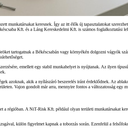
ett munkatársakat keresnek. Így az itt élők új tapasztalatokat szerezhet
scsaba Kft. és a Láng Kereskedelmi Kft. is számos foglalkoztatási leh
köröket tartogatnak a Békéscsabán vagy környékén dolgozni vágyók sz
áslehetőséget.
rzésére, emellett egy stabil munkahelyet is nyújtanak. Az ilyen típus
nek.
k azoknak, akik a nyílászáró beszerelés iránt érdeklődnek. Az ablakok 
rületen. Vajon gondolt már arra, mennyire fontos a változatosság egy 
geket a régióban. A NiT-Risk Kft. például olyan területi munkatársakat k
zsgával, külön figyelmet kapnak a toborzás során. Ezenfelül a felsőfokú