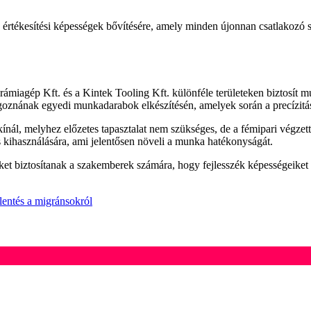
 az értékesítési képességek bővítésére, amely minden újonnan csatlakozó 
rámiagép Kft. és a Kintek Tooling Kft. különféle területeken biztosít 
lgoznának egyedi munkadarabok elkészítésén, amelyek során a precízitás
ál, melyhez előzetes tapasztalat nem szükséges, de a fémipari végzetts
 kihasználására, ami jelentősen növeli a munka hatékonyságát.
eket biztosítanak a szakemberek számára, hogy fejlesszék képességeiket 
lentés a migránsokról