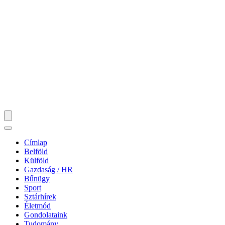
Címlap
Belföld
Külföld
Gazdaság / HR
Bűnügy
Sport
Sztárhírek
Életmód
Gondolataink
Tudomány