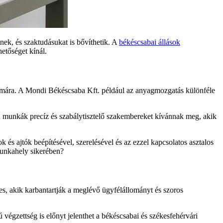
nek, és szaktudásukat is bővíthetik. A
békéscsabai állások
etőséget kínál.
ámára. A Mondi Békéscsaba Kft. például az anyagmozgatás különféle
ú munkák precíz és szabálytisztelő szakembereket kívánnak meg, akik
és ajtók beépítésével, szerelésével és az ezzel kapcsolatos asztalos
munkahely sikerében?
eres, akik karbantartják a meglévő ügyfélállományt és szoros
 végzettség is előnyt jelenthet a békéscsabai és székesfehérvári