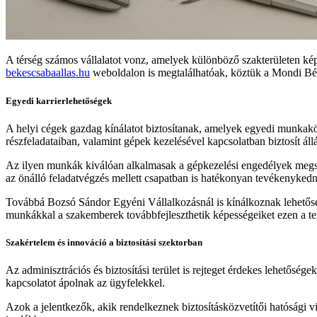
A térség számos vállalatot vonz, amelyek különböző szakterületen képz
bekescsabaallas.hu
weboldalon is megtalálhatóak, köztük a Mondi Béké
Egyedi karrierlehetőségek
A helyi cégek gazdag kínálatot biztosítanak, amelyek egyedi munka
részfeladataiban, valamint gépek kezelésével kapcsolatban biztosít áll
Az ilyen munkák kiválóan alkalmasak a gépkezelési engedélyek megsze
az önálló feladatvégzés mellett csapatban is hatékonyan tevékenyked
Továbbá Bozsó Sándor Egyéni Vállalkozásnál is kínálkoznak lehetősége
munkákkal a szakemberek továbbfejleszthetik képességeiket ezen a te
Szakértelem és innováció a biztosítási szektorban
Az adminisztrációs és biztosítási terület is rejteget érdekes lehetősé
kapcsolatot ápolnak az ügyfelekkel.
Azok a jelentkezők, akik rendelkeznek biztosításközvetítői hatósági vi