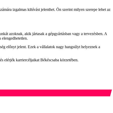
számára izgalmas kihívást jelenthet. Ön szerint milyen szerepe lehet az
munkát azoknak, akik jártasak a gépgyártásban vagy a tervezésben. A
 elengedhetetlen.
ég előnyt jelent. Ezek a vállalatok nagy hangsúlyt helyeznek a
és elérjék karriercéljaikat Békéscsaba körzetében.