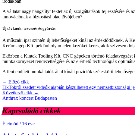
irodákban.
A vállalat nagy hangsúlyt fektet az új szolgáltatások fejlesztésére és
innovációnak a biztosítási piac jövőjében?
Új távlatok: tervezés és gyártás
A műszaki ipar szintén új lehetőségeket kínál az érdeklődőknek. A Ke
Kerámiagép Kft. például olyan jelentkezőket keres, akik szívesen do
Eközben a Kintek Tooling Kft. CNC gépeken történő feladatvégzést kín
munkakörnyezet rendezettségére és az elérhető technológiák optimális
A fent említett munkáltatók által kínált pozíciók széleskörű lehetőség
← Előző cikk
TikTokról szedett videók alapján készülhetett egy nemzetbiztonsági je
Következő cikk →
Anthrax koncert Budapesten
Kapcsolódó cikkek
Életmód
/
16 éve