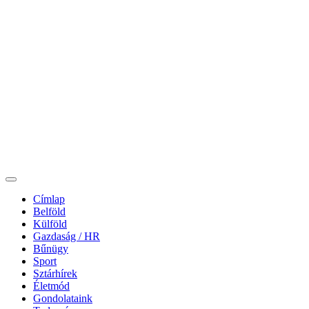
Címlap
Belföld
Külföld
Gazdaság / HR
Bűnügy
Sport
Sztárhírek
Életmód
Gondolataink