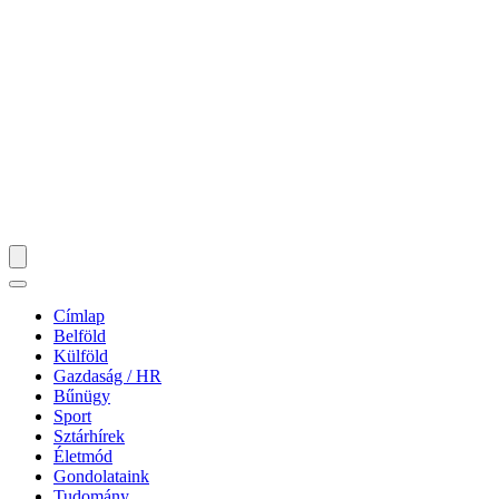
Címlap
Belföld
Külföld
Gazdaság / HR
Bűnügy
Sport
Sztárhírek
Életmód
Gondolataink
Tudomány