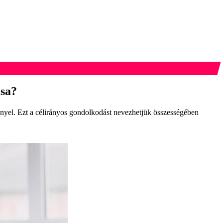
ása?
gényel. Ezt a célirányos gondolkodást nevezhetjük összességében