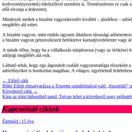
kedvezményezettek) hitelezőivel szemben is. Természetesen ez csak ak
elől elvonja a fedezetet).
Mindezek mellett a bizalmi vagyonkezelés további – járulékos – adóelő
megítélés alá eshet.
A bizalmi vagyon, mint entitás ugyanis általános társasági adómentes
a bizalmi vagyon pénzeszközeit befektetve kamatjövedelemre vagy árfo
A másik előny, hogy ha a vállalkozás tulajdonosa (vagy az örököse) bi
adójogi megítélés alá esik.
Látható tehát, hogy egy átgondolt családi vagyonstratégia részeként a b
adóelőnyöket is hordozhat magában. A világos, egyértelmű feltételren
← Előző cikk
Billie Eilish elmagyarázza a Tourette-szindrómával való „frusztráló”
Következő cikk →
Kína az iráni háborúból tanul: Tajvan lehet a következő nagy próbatét
Kapcsolódó cikkek
Életmód
/
15 éve