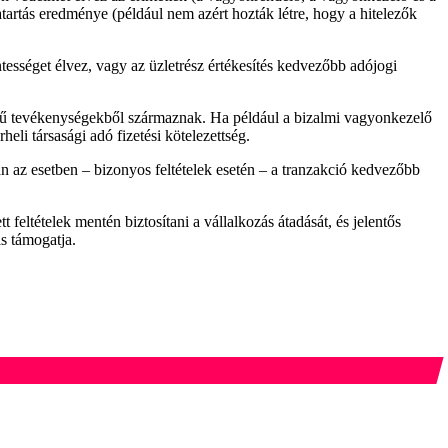
artás eredménye (például nem azért hozták létre, hogy a hitelezők
tességet élvez, vagy az üzletrész értékesítés kedvezőbb adójogi
legű tevékenységekből származnak. Ha például a bizalmi vagyonkezelő
li társasági adó fizetési kötelezettség.
an az esetben – bizonyos feltételek esetén – a tranzakció kedvezőbb
 feltételek mentén biztosítani a vállalkozás átadását, és jelentős
s támogatja.