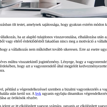
ozásban ölt testet, amelynek sajátossága, hogy gyakran extrém módon ki
lalkozás, ha az alapító tulajdonos visszavonulása, elhalálozása után a
ből vagy eltérő érdeklődésből fakadóan nincs meg a motiváció a vállalk
hogy a vállalkozás nem működhet tovább sikeresen. Erre az esetre ugya
éves múltra visszatekintő jogintézmény. Lényege, hogy a vagyonrendel
 érdekében, hogy azt a vagyonrendelő által megjelölt kedvezményezette
sra.
ivel, például a végrendelkezéssel szemben a bizalmi vagyonkezelés a v
halála után kerül sor. A
bvk
ugyanis egyfajta dinamikus végrendelkezési 
adása az örökösök részére.
 jelent az itt elkülönített vagyon számára, ugyanis az elkülönített vag