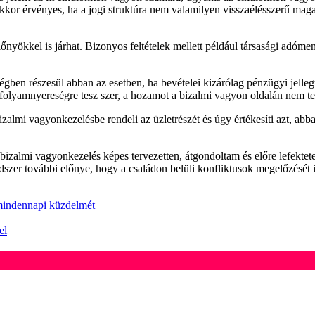
kor érvényes, ha a jogi struktúra nem valamilyen visszaélésszerű magat
nyökkel is járhat. Bizonyos feltételek mellett például társasági adómen
ségben részesül abban az esetben, ha bevételei kizárólag pénzügyi jel
lyamnyereségre tesz szer, a hozamot a bizalmi vagyon oldalán nem terhe
zalmi vagyonkezelésbe rendeli az üzletrészét és úgy értékesíti azt, abb
izalmi vagyonkezelés képes tervezetten, átgondoltam és előre lefektetett
dszer további előnye, hogy a családon belüli konfliktusok megelőzését i
 mindennapi küzdelmét
el