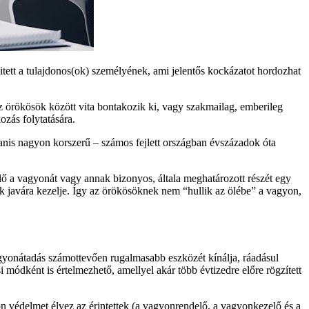
tett a tulajdonos(ok) személyének, ami jelentős kockázatot hordozhat
z örökösök között vita bontakozik ki, vagy szakmailag, emberileg
ozás folytatására.
nis nagyon korszerű – számos fejlett országban évszázadok óta
ő a vagyonát vagy annak bizonyos, általa meghatározott részét egy
k javára kezelje. Így az örökösöknek nem “hullik az ölébe” a vagyon,
agyonátadás számottevően rugalmasabb eszközét kínálja, ráadásul
módként is értelmezhető, amellyel akár több évtizedre előre rögzített
yon védelmet élvez az érintettek (a vagyonrendelő, a vagyonkezelő és a