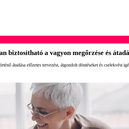
an biztosítható a vagyon megőrzése és átad
rténő átadása előzetes tervezést, átgondolt döntéseket és cselekvést i