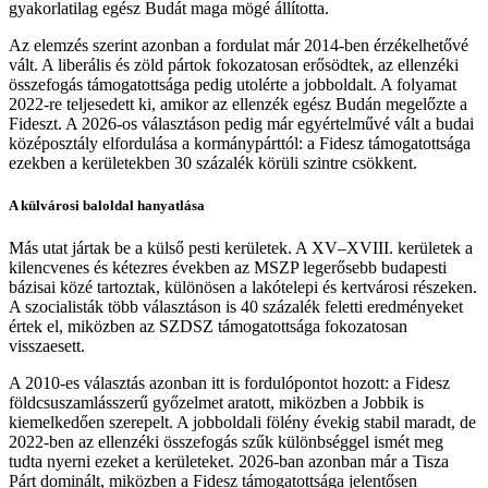
gyakorlatilag egész Budát maga mögé állította.
Az elemzés szerint azonban a fordulat már 2014-ben érzékelhetővé
vált. A liberális és zöld pártok fokozatosan erősödtek, az ellenzéki
összefogás támogatottsága pedig utolérte a jobboldalt. A folyamat
2022-re teljesedett ki, amikor az ellenzék egész Budán megelőzte a
Fideszt. A 2026-os választáson pedig már egyértelművé vált a budai
középosztály elfordulása a kormánypárttól: a Fidesz támogatottsága
ezekben a kerületekben 30 százalék körüli szintre csökkent.
A külvárosi baloldal hanyatlása
Más utat jártak be a külső pesti kerületek. A XV–XVIII. kerületek a
kilencvenes és kétezres években az MSZP legerősebb budapesti
bázisai közé tartoztak, különösen a lakótelepi és kertvárosi részeken.
A szocialisták több választáson is 40 százalék feletti eredményeket
értek el, miközben az SZDSZ támogatottsága fokozatosan
visszaesett.
A 2010-es választás azonban itt is fordulópontot hozott: a Fidesz
földcsuszamlásszerű győzelmet aratott, miközben a Jobbik is
kiemelkedően szerepelt. A jobboldali fölény évekig stabil maradt, de
2022-ben az ellenzéki összefogás szűk különbséggel ismét meg
tudta nyerni ezeket a kerületeket. 2026-ban azonban már a Tisza
Párt dominált, miközben a Fidesz támogatottsága jelentősen