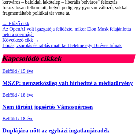
kertváros – baloldali lakótelep – liberális belváros” felosztás
fokozatosan felbomlott, helyét pedig egy gyorsan változó, sokkal
fragmentáltabb politikai tér vette át.
← Előző cikk
Az OpenAI volt igazgatója felidézte, mikor Elon Musk felajánlotta
neki a spermáját
Következő cikk →
Lopás, zsarolás és rablás miatt kell felelnie egy 16 éves fiúnak
Kapcsolódó cikkek
Belföld
/
15 éve
MSZP: nemzetközileg vált hírhedtté a médiatörvény
Belföld
/
18 éve
Nem történt jogsértés Vámospércsen
Belföld
/
18 éve
Duplájára nőtt az egyházi ingatlanjáradék