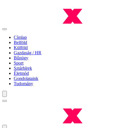
Címlap
Belföld
Külföld
Gazdaság / HR
Bűnügy
Sport
Sztárhírek
Életmód
Gondolataink
Tudomány