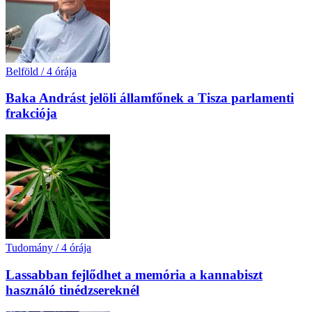
Belföld
/
4 órája
Baka Andrást jelöli államfőnek a Tisza parlamenti
frakciója
Tudomány
/
4 órája
Lassabban fejlődhet a memória a kannabiszt
használó tinédzsereknél