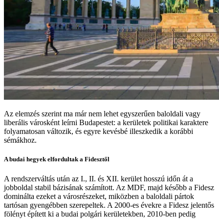
Az elemzés szerint ma már nem lehet egyszerűen baloldali vagy
liberális városként leírni Budapestet: a kerületek politikai karaktere
folyamatosan változik, és egyre kevésbé illeszkedik a korábbi
sémákhoz.
A budai hegyek elfordultak a Fidesztől
A rendszerváltás után az I., II. és XII. kerület hosszú időn át a
jobboldal stabil bázisának számított. Az MDF, majd később a Fidesz
dominálta ezeket a városrészeket, miközben a baloldali pártok
tartósan gyengébben szerepeltek. A 2000-es évekre a Fidesz jelentős
fölényt épített ki a budai polgári kerületekben, 2010-ben pedig