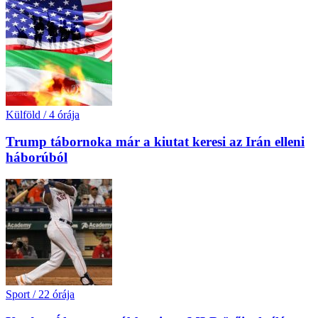
Külföld
/
4 órája
Trump tábornoka már a kiutat keresi az Irán elleni
háborúból
Sport
/
22 órája