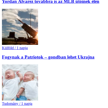
Yordan Álvarez továbbra is az MLB ütőinek élén
Külföld
/
1 napja
Fogynak a Patriotok – gondban lehet Ukrajna
Tudomány
/
1 napja