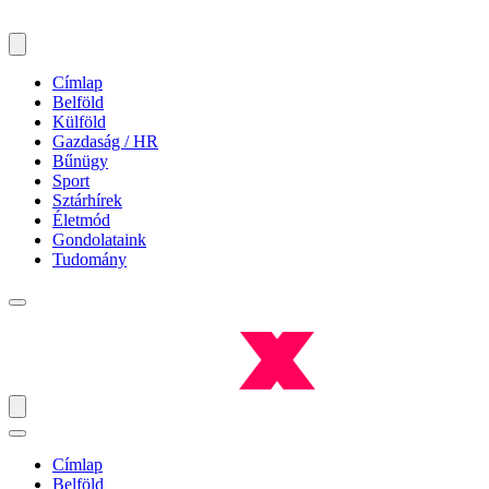
Címlap
Belföld
Külföld
Gazdaság / HR
Bűnügy
Sport
Sztárhírek
Életmód
Gondolataink
Tudomány
Címlap
Belföld