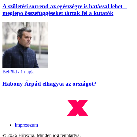
A születési sorrend az egészségre is hatással lehet –
meglepő összefüggéseket tártak fel a kutatók
Belföld
/
1 napja
Habony Árpád elhagyta az országot?
Impresszum
© 2026 Hírextra. Minden jog fenntartva.