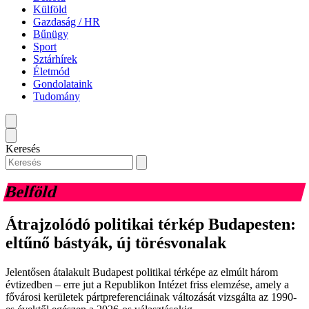
Külföld
Gazdaság / HR
Bűnügy
Sport
Sztárhírek
Életmód
Gondolataink
Tudomány
Keresés
Belföld
Átrajzolódó politikai térkép Budapesten:
eltűnő bástyák, új törésvonalak
Jelentősen átalakult Budapest politikai térképe az elmúlt három
évtizedben – erre jut a Republikon Intézet friss elemzése, amely a
fővárosi kerületek pártpreferenciáinak változását vizsgálta az 1990-