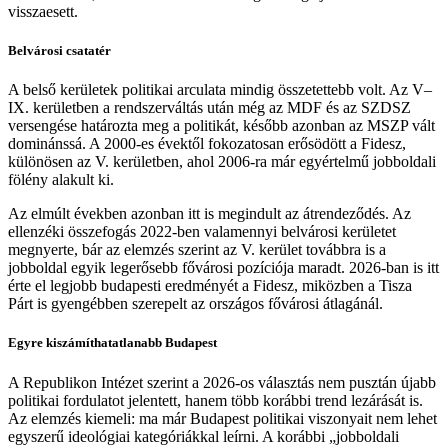
visszaesett.
Belvárosi csatatér
A belső kerületek politikai arculata mindig összetettebb volt. Az V–
IX. kerületben a rendszerváltás után még az MDF és az SZDSZ
versengése határozta meg a politikát, később azonban az MSZP vált
dominánssá. A 2000-es évektől fokozatosan erősödött a Fidesz,
különösen az V. kerületben, ahol 2006-ra már egyértelmű jobboldali
fölény alakult ki.
Az elmúlt években azonban itt is megindult az átrendeződés. Az
ellenzéki összefogás 2022-ben valamennyi belvárosi kerületet
megnyerte, bár az elemzés szerint az V. kerület továbbra is a
jobboldal egyik legerősebb fővárosi pozíciója maradt. 2026-ban is itt
érte el legjobb budapesti eredményét a Fidesz, miközben a Tisza
Párt is gyengébben szerepelt az országos fővárosi átlagánál.
Egyre kiszámíthatatlanabb Budapest
A Republikon Intézet szerint a 2026-os választás nem pusztán újabb
politikai fordulatot jelentett, hanem több korábbi trend lezárását is.
Az elemzés kiemeli: ma már Budapest politikai viszonyait nem lehet
egyszerű ideológiai kategóriákkal leírni. A korábbi „jobboldali