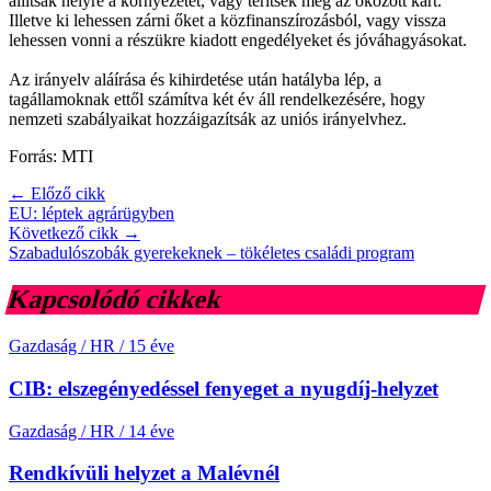
állítsák helyre a környezetet, vagy térítsék meg az okozott kárt.
Illetve ki lehessen zárni őket a közfinanszírozásból, vagy vissza
lehessen vonni a részükre kiadott engedélyeket és jóváhagyásokat.
Az irányelv aláírása és kihirdetése után hatályba lép, a
tagállamoknak ettől számítva két év áll rendelkezésére, hogy
nemzeti szabályaikat hozzáigazítsák az uniós irányelvhez.
Forrás: MTI
← Előző cikk
EU: léptek agrárügyben
Következő cikk →
Szabadulószobák gyerekeknek – tökéletes családi program
Kapcsolódó cikkek
Gazdaság / HR
/
15 éve
CIB: elszegényedéssel fenyeget a nyugdíj-helyzet
Gazdaság / HR
/
14 éve
Rendkívüli helyzet a Malévnél