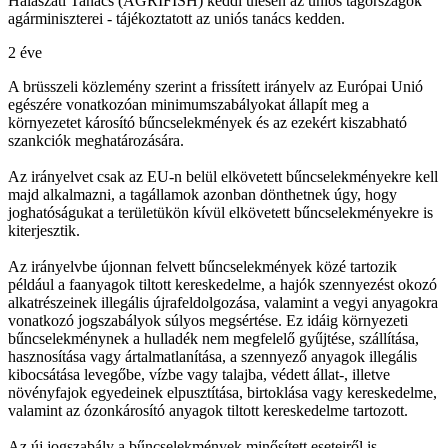
Halászati Tanács (AGRIFISH) keddi ülésén az uniós tagországok
agárminiszterei - tájékoztatott az uniós tanács kedden.
2 éve
A brüsszeli közlemény szerint a frissített irányelv az Európai Unió
egészére vonatkozóan minimumszabályokat állapít meg a
környezetet károsító bűncselekmények és az ezekért kiszabható
szankciók meghatározására.
Az irányelvet csak az EU-n belül elkövetett bűncselekményekre kell
majd alkalmazni, a tagállamok azonban dönthetnek úgy, hogy
joghatóságukat a területükön kívül elkövetett bűncselekményekre is
kiterjesztik.
Az irányelvbe újonnan felvett bűncselekmények közé tartozik
például a faanyagok tiltott kereskedelme, a hajók szennyezést okozó
alkatrészeinek illegális újrafeldolgozása, valamint a vegyi anyagokra
vonatkozó jogszabályok súlyos megsértése. Ez idáig környezeti
bűncselekménynek a hulladék nem megfelelő gyűjtése, szállítása,
hasznosítása vagy ártalmatlanítása, a szennyező anyagok illegális
kibocsátása levegőbe, vízbe vagy talajba, védett állat-, illetve
növényfajok egyedeinek elpusztítása, birtoklása vagy kereskedelme,
valamint az ózonkárosító anyagok tiltott kereskedelme tartozott.
Az új jogszabály a bűncselekmények minősített eseteiről is