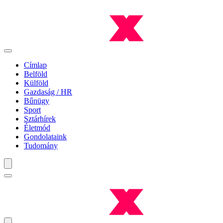
Címlap
Belföld
Külföld
Gazdaság / HR
Bűnügy
Sport
Sztárhírek
Életmód
Gondolataink
Tudomány