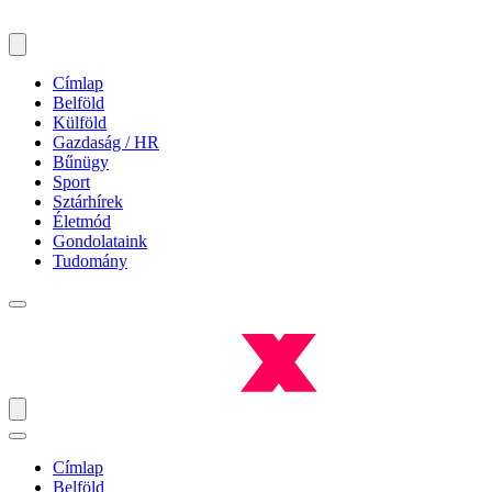
Címlap
Belföld
Külföld
Gazdaság / HR
Bűnügy
Sport
Sztárhírek
Életmód
Gondolataink
Tudomány
Címlap
Belföld