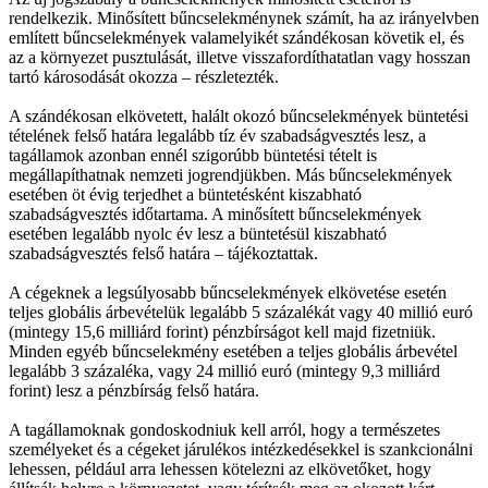
rendelkezik. Minősített bűncselekménynek számít, ha az irányelvben
említett bűncselekmények valamelyikét szándékosan követik el, és
az a környezet pusztulását, illetve visszafordíthatatlan vagy hosszan
tartó károsodását okozza – részletezték.
A szándékosan elkövetett, halált okozó bűncselekmények büntetési
tételének felső határa legalább tíz év szabadságvesztés lesz, a
tagállamok azonban ennél szigorúbb büntetési tételt is
megállapíthatnak nemzeti jogrendjükben. Más bűncselekmények
esetében öt évig terjedhet a büntetésként kiszabható
szabadságvesztés időtartama. A minősített bűncselekmények
esetében legalább nyolc év lesz a büntetésül kiszabható
szabadságvesztés felső határa – tájékoztattak.
A cégeknek a legsúlyosabb bűncselekmények elkövetése esetén
teljes globális árbevételük legalább 5 százalékát vagy 40 millió euró
(mintegy 15,6 milliárd forint) pénzbírságot kell majd fizetniük.
Minden egyéb bűncselekmény esetében a teljes globális árbevétel
legalább 3 százaléka, vagy 24 millió euró (mintegy 9,3 milliárd
forint) lesz a pénzbírság felső határa.
A tagállamoknak gondoskodniuk kell arról, hogy a természetes
személyeket és a cégeket járulékos intézkedésekkel is szankcionálni
lehessen, például arra lehessen kötelezni az elkövetőket, hogy