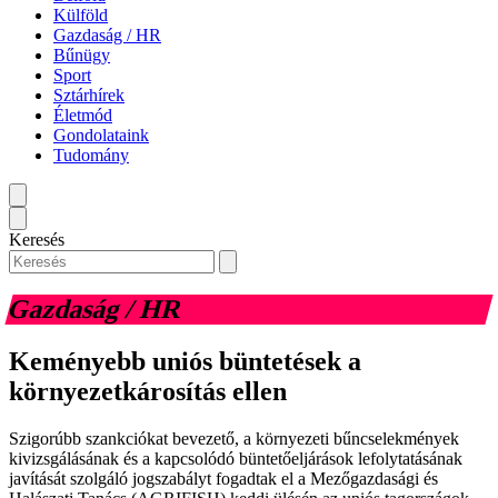
Külföld
Gazdaság / HR
Bűnügy
Sport
Sztárhírek
Életmód
Gondolataink
Tudomány
Keresés
Gazdaság / HR
Keményebb uniós büntetések a
környezetkárosítás ellen
Szigorúbb szankciókat bevezető, a környezeti bűncselekmények
kivizsgálásának és a kapcsolódó büntetőeljárások lefolytatásának
javítását szolgáló jogszabályt fogadtak el a Mezőgazdasági és