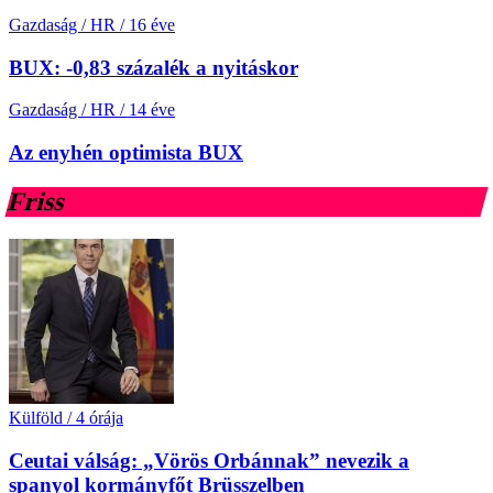
Gazdaság / HR
/
16 éve
BUX: -0,83 százalék a nyitáskor
Gazdaság / HR
/
14 éve
Az enyhén optimista BUX
Friss
Külföld
/
4 órája
Ceutai válság: „Vörös Orbánnak” nevezik a
spanyol kormányfőt Brüsszelben