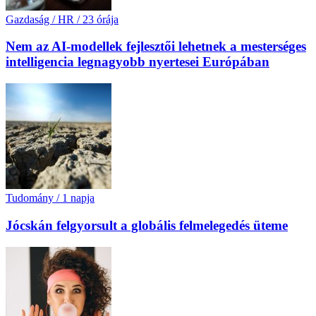
Gazdaság / HR
/
23 órája
Nem az AI-modellek fejlesztői lehetnek a mesterséges
intelligencia legnagyobb nyertesei Európában
Tudomány
/
1 napja
Jócskán felgyorsult a globális felmelegedés üteme