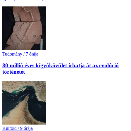
Tudomány
/
7 órája
80 millió éves kígyókövület írhatja át az evolúció
történetét
Külföld
/
9 órája