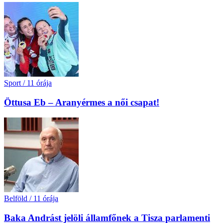
Sport
/
11 órája
Öttusa Eb – Aranyérmes a női csapat!
Belföld
/
11 órája
Baka Andrást jelöli államfőnek a Tisza parlamenti