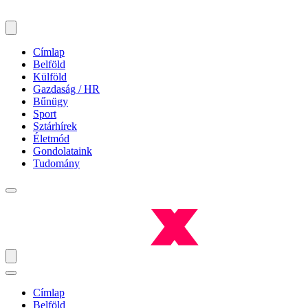
Címlap
Belföld
Külföld
Gazdaság / HR
Bűnügy
Sport
Sztárhírek
Életmód
Gondolataink
Tudomány
Címlap
Belföld