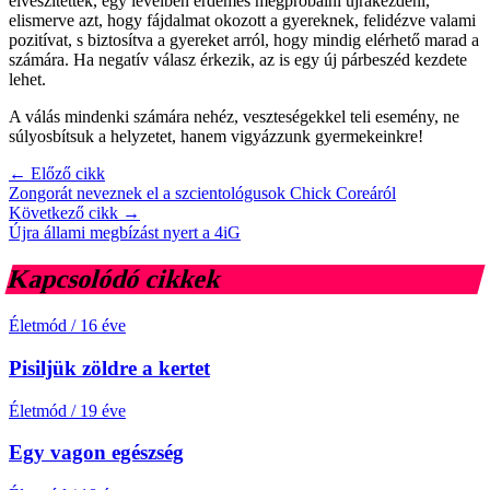
elveszítették, egy levélben érdemes megpróbálni újrakezdeni,
elismerve azt, hogy fájdalmat okozott a gyereknek, felidézve valami
pozitívat, s biztosítva a gyereket arról, hogy mindig elérhető marad a
számára. Ha negatív válasz érkezik, az is egy új párbeszéd kezdete
lehet.
A válás mindenki számára nehéz, veszteségekkel teli esemény, ne
súlyosbítsuk a helyzetet, hanem vigyázzunk gyermekeinkre!
← Előző cikk
Zongorát neveznek el a szcientológusok Chick Coreáról
Következő cikk →
Újra állami megbízást nyert a 4iG
Kapcsolódó cikkek
Életmód
/
16 éve
Pisiljük zöldre a kertet
Életmód
/
19 éve
Egy vagon egészség