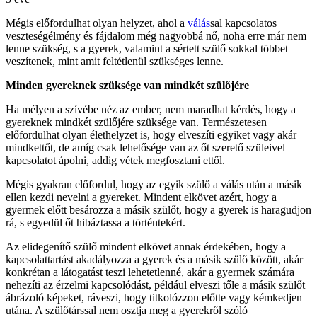
Mégis előfordulhat olyan helyzet, ahol a
válás
sal kapcsolatos
veszteségélmény és fájdalom még nagyobbá nő, noha erre már nem
lenne szükség, s a gyerek, valamint a sértett szülő sokkal többet
veszítenek, mint amit feltétlenül szükséges lenne.
Minden gyereknek szüksége van mindkét szülőjére
Ha mélyen a szívébe néz az ember, nem maradhat kérdés, hogy a
gyereknek mindkét szülőjére szüksége van. Természetesen
előfordulhat olyan élethelyzet is, hogy elveszíti egyiket vagy akár
mindkettőt, de amíg csak lehetősége van az őt szerető szüleivel
kapcsolatot ápolni, addig vétek megfosztani ettől.
Mégis gyakran előfordul, hogy az egyik szülő a válás után a másik
ellen kezdi nevelni a gyereket. Mindent elkövet azért, hogy a
gyermek előtt besározza a másik szülőt, hogy a gyerek is haragudjon
rá, s egyedül őt hibáztassa a történtekért.
Az elidegenítő szülő mindent elkövet annak érdekében, hogy a
kapcsolattartást akadályozza a gyerek és a másik szülő között, akár
konkrétan a látogatást teszi lehetetlenné, akár a gyermek számára
nehezíti az érzelmi kapcsolódást, például elveszi tőle a másik szülőt
ábrázoló képeket, ráveszi, hogy titkolózzon előtte vagy kémkedjen
utána. A szülőtárssal nem osztja meg a gyerekről szóló