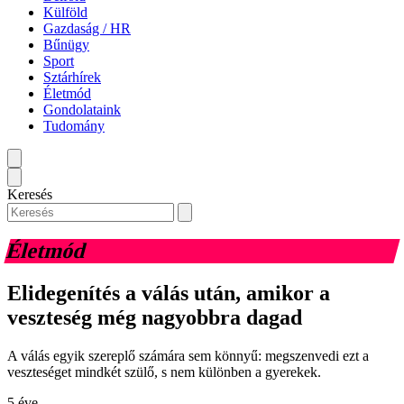
Külföld
Gazdaság / HR
Bűnügy
Sport
Sztárhírek
Életmód
Gondolataink
Tudomány
Keresés
Életmód
Elidegenítés a válás után, amikor a
veszteség még nagyobbra dagad
A válás egyik szereplő számára sem könnyű: megszenvedi ezt a
veszteséget mindkét szülő, s nem különben a gyerekek.
5 éve