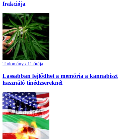
frakciója
Tudomány
/
11 órája
Lassabban fejlődhet a memória a kannabiszt
használó tinédzsereknél