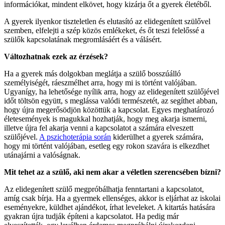
információkat, mindent elkövet, hogy kizárja őt a gyerek életéből.
A gyerek ilyenkor tiszteletlen és elutasító az elidegenített szülővel
szemben, elfelejti a szép közös emlékeket, és őt teszi felelőssé a
szülők kapcsolatának megromlásáért és a válásért.
Változhatnak ezek az érzések?
Ha a gyerek más dolgokban meglátja a szülő bosszúálló
személyiségét, ráeszmélhet arra, hogy mi is történt valójában.
Ugyanígy, ha lehetősége nyílik arra, hogy az elidegenített szülőjével
időt töltsön együtt, s meglássa valódi természetét, az segíthet abban,
hogy újra megerősödjön közöttük a kapcsolat. Egyes meghatározó
életesemények is magukkal hozhatják, hogy meg akarja ismerni,
illetve újra fel akarja venni a kapcsolatot a számára elveszett
szülőjével.
A pszichoterápia során
kiderülhet a gyerek számára,
hogy mi történt valójában, esetleg egy rokon szavára is elkezdhet
utánajárni a valóságnak.
Mit tehet az a szülő, aki nem akar a véletlen szerencsében bízni?
Az elidegenített szülő megpróbálhatja fenntartani a kapcsolatot,
amíg csak bírja. Ha a gyermek ellenséges, akkor is eljárhat az iskolai
eseményekre, küldhet ajándékot, írhat leveleket. A kitartás hatására
gyakran újra tudják építeni a kapcsolatot. Ha pedig már