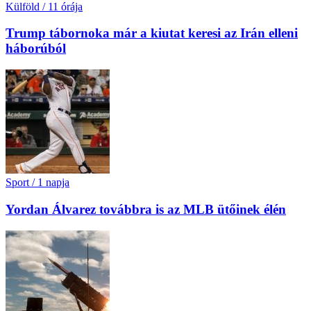
Külföld
/
11 órája
Trump tábornoka már a kiutat keresi az Irán elleni
háborúból
Sport
/
1 napja
Yordan Álvarez továbbra is az MLB ütőinek élén