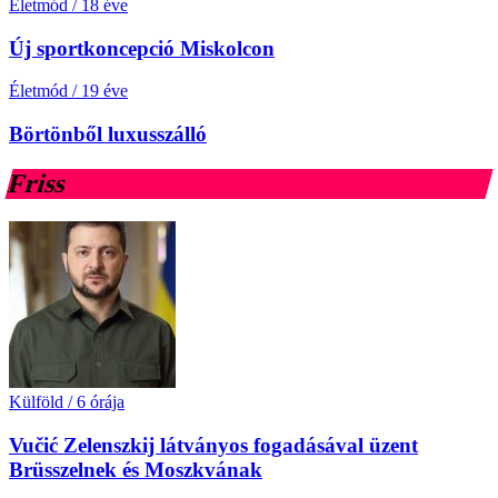
Életmód
/
18 éve
Új sportkoncepció Miskolcon
Életmód
/
19 éve
Börtönből luxusszálló
Friss
Külföld
/
6 órája
Vučić Zelenszkij látványos fogadásával üzent
Brüsszelnek és Moszkvának