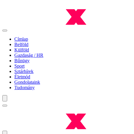
Címlap
Belföld
Külföld
Gazdaság / HR
Bűnügy
Sport
Sztárhírek
Életmód
Gondolataink
Tudomány