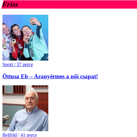
Friss
Sport
/
37 perce
Öttusa Eb – Aranyérmes a női csapat!
Belföld
/
41 perce