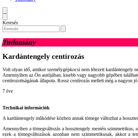
Keresés
Tudomány
Kardántengely centírozás
Volt olyan idő, amikor személygépkocsi nem létezett kardántengely 
Amennyiben az Ön autójában, kisebb vagy nagyobb gépében található il
centírozottságának állapota. Rossz centírozás mellett még a nagyon j
7 éve
Technikai információk
A kardántengely működése közben annak tömege változhat a hossztengel
Amennyiben a tömegváltozás a hossztengely mentén szimmetrikus, akk
ezek a tömegváltozások azonban nem szimmetrikusak, akkor a teng