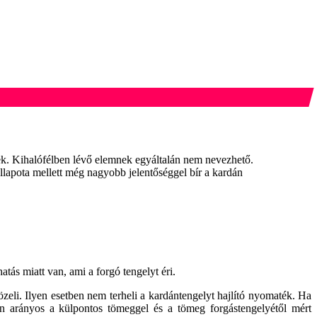
ek. Kihalófélben lévő elemnek egyáltalán nem nevezhető.
llapota mellett még nagyobb jelentőséggel bír a kardán
ás miatt van, ami a forgó tengelyt éri.
li. Ilyen esetben nem terheli a kardántengelyt hajlító nyomaték. Ha
n arányos a külpontos tömeggel és a tömeg forgástengelyétől mért