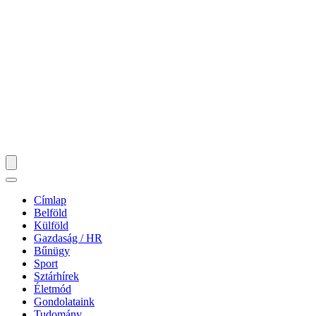
Címlap
Belföld
Külföld
Gazdaság / HR
Bűnügy
Sport
Sztárhírek
Életmód
Gondolataink
Tudomány