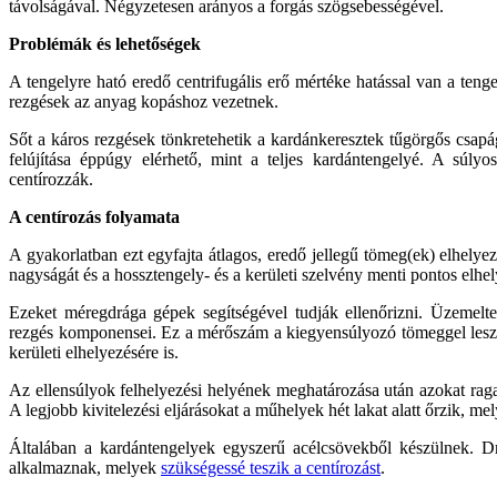
távolságával. Négyzetesen arányos a forgás szögsebességével.
Problémák és lehetőségek
A tengelyre ható eredő centrifugális erő mértéke hatással van a ten
rezgések az anyag kopáshoz vezetnek.
Sőt a káros rezgések tönkretehetik a kardánkeresztek tűgörgős csapá
felújítása éppúgy elérhető, mint a teljes kardántengelyé. A súl
centírozzák.
A centírozás folyamata
A gyakorlatban ezt egyfajta átlagos, eredő jellegű tömeg(ek) elhely
nagyságát és a hossztengely- és a kerületi szelvény menti pontos elhe
Ezeket méregdrága gépek segítségével tudják ellenőrizni. Üzemeltet
rezgés komponensei. Ez a mérőszám a kiegyensúlyozó tömeggel lesz a
kerületi elhelyezésére is.
Az ellensúlyok felhelyezési helyének meghatározása után azokat ragaszt
A legjobb kivitelezési eljárásokat a műhelyek hét lakat alatt őrzik, m
Általában a kardántengelyek egyszerű acélcsövekből készülnek. Dr
alkalmaznak, melyek
szükségessé teszik a centírozást
.