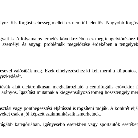
gelyre. Kis forgási sebesség mellett ez nem túl jelentős. Nagyobb for
gyait is. A folyamatos terhelés következtében ez még tengelytöréshez i
yos személyi és anyagi problémák megelőzése érdekében a tengelye
ezésével valósítják meg. Ezek elhelyezéséhez ki kell mérni a külpontos
lyezkedését.
ésük alatt elektronikusan meghatározható a centrifugális erővektor 
rányos. Igazítást mutatnak a kiegyensúlyozó tömeg hossztengely ment
ási vagy ponthegesztési eljárással is rögzíteni tudják. A konkrét eljár
elyeket csak a jól képzett szakmunkásaik ismerhetnek.
ágább kategóriában, igényesebb esetekben vagy sportautók esetében