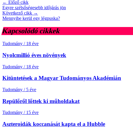
← Előző cikk
Egyre szélsőségesebb időjárás jön
Következő cikk →
Mennyibe kerül egy légpuska?
Kapcsolódó cikkek
Tudomány
/
18 éve
Nyolcmillió éves növények
Tudomány
/
18 éve
Kitüntetések a Magyar Tudományos Akadémián
Tudomány
/
5 éve
Repülőről lőttek ki műholdakat
Tudomány
/
15 éve
Aszteroidák koccanását kapta el a Hubble