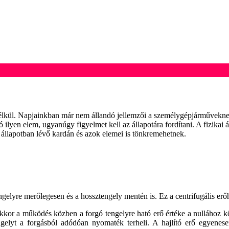
nélkül. Napjainkban már nem állandó jellemzői a személygépjárművekn
yen elem, ugyanúgy figyelmet kell az állapotára fordítani. A fizikai á
ó állapotban lévő kardán és azok elemei is tönkremehetnek.
yre merőlegesen és a hossztengely mentén is. Ez a centrifugális erőhat
or a működés közben a forgó tengelyre ható erő értéke a nullához köze
elyt a forgásból adódóan nyomaték terheli. A hajlító erő egyenese