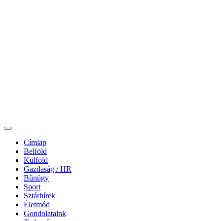
Címlap
Belföld
Külföld
Gazdaság / HR
Bűnügy
Sport
Sztárhírek
Életmód
Gondolataink