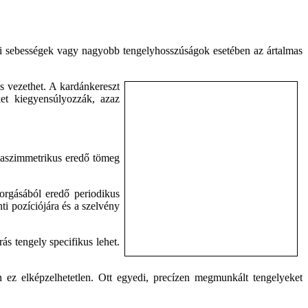
gási sebességek vagy nagyobb tengelyhosszúságok esetében az ártalmas
s vezethet. A kardánkereszt
ket kiegyensúlyozzák, azaz
, aszimmetrikus eredő tömeg
forgásából eredő periodikus
i pozíciójára és a szelvény
ás tengely specifikus lehet.
 ez elképzelhetetlen. Ott egyedi, precízen megmunkált tengelyeket