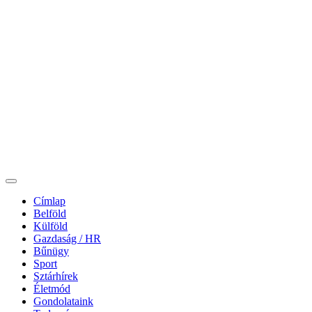
Címlap
Belföld
Külföld
Gazdaság / HR
Bűnügy
Sport
Sztárhírek
Életmód
Gondolataink