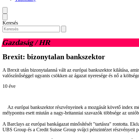
Keresés
Gazdaság / HR
Brexit: bizonytalan bankszektor
A Brexit után bizonytalanná vált az európai bankszektor kilátása, am
valószínűséggel ugyanis csökken az ágazat nyeresége és nő a költsége
10 éve
Az európai bankszektor részvényeinek a mozgását követő index még
mélypontra esett miután a nagy-britanniai szavazók többsége az unióból
A Barclays az európai bankágazat minősítését "tartásra" rontotta. Ekö
UBS Group és a Credit Suisse Group svájci pénzintézet részvényeit pe