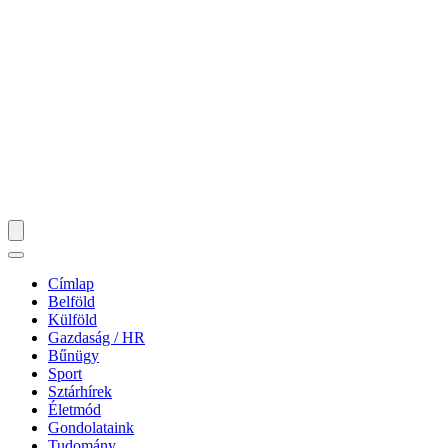
Címlap
Belföld
Külföld
Gazdaság / HR
Bűnügy
Sport
Sztárhírek
Életmód
Gondolataink
Tudomány