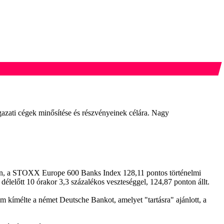
gazati cégek minősítése és részvényeinek célára. Nagy
en, a STOXX Europe 600 Banks Index 128,11 pontos történelmi
 délelőtt 10 órakor 3,3 százalékos veszteséggel, 124,87 ponton állt.
em kímélte a német Deutsche Bankot, amelyet "tartásra" ajánlott, a