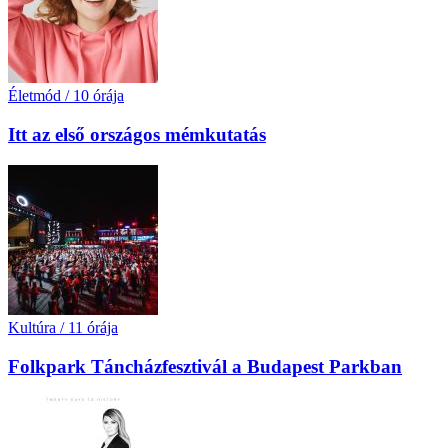
Életmód
/
10 órája
Itt az első országos mémkutatás
Kultúra
/
11 órája
Folkpark Táncházfesztivál a Budapest Parkban