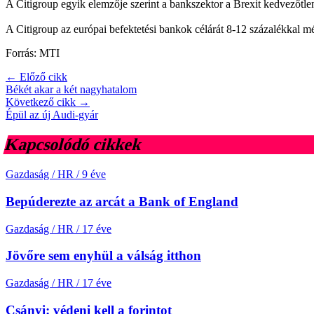
A Citigroup egyik elemzője szerint a bankszektor a Brexit kedvezőtlen
A Citigroup az európai befektetési bankok célárát 8-12 százalékkal m
Forrás: MTI
← Előző cikk
Békét akar a két nagyhatalom
Következő cikk →
Épül az új Audi-gyár
Kapcsolódó cikkek
Gazdaság / HR
/
9 éve
Bepúderezte az arcát a Bank of England
Gazdaság / HR
/
17 éve
Jövőre sem enyhül a válság itthon
Gazdaság / HR
/
17 éve
Csányi: védeni kell a forintot