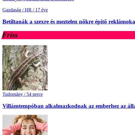
Gazdaság / HR
/
17 éve
Betiltanák a szexre és meztelen nőkre építő reklámoka
Friss
Tudomány
/
54 perce
Villámtempóban alkalmazkodnak az emberhez az áll