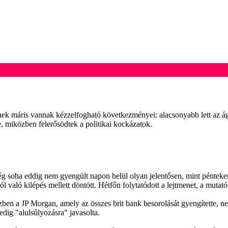
inek máris vannak kézzelfogható következményei: alacsonyabb lett az á
, miközben felerősödtek a politikai kockázatok.
 soha eddig nem gyengült napon belül olyan jelentősen, mint péntek
 való kilépés mellett döntött. Hétfőn folytatódott a lejtmenet, a mutató
zben a JP Morgan, amely az összes brit bank besorolását gyengítette, n
dig "alulsúlyozásra" javasolta.