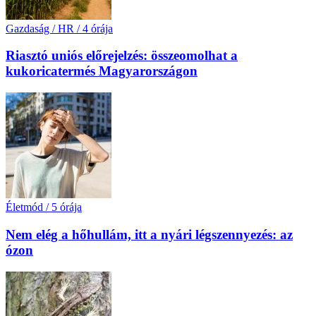
Gazdaság / HR
/
4 órája
Riasztó uniós előrejelzés: összeomolhat a
kukoricatermés Magyarországon
Életmód
/
5 órája
Nem elég a hőhullám, itt a nyári légszennyezés: az
ózon