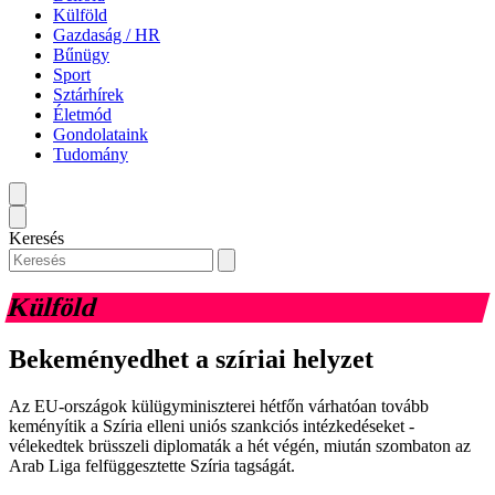
Külföld
Gazdaság / HR
Bűnügy
Sport
Sztárhírek
Életmód
Gondolataink
Tudomány
Keresés
Külföld
Bekeményedhet a szíriai helyzet
Az EU-országok külügyminiszterei hétfőn várhatóan tovább
keményítik a Szíria elleni uniós szankciós intézkedéseket -
vélekedtek brüsszeli diplomaták a hét végén, miután szombaton az
Arab Liga felfüggesztette Szíria tagságát.