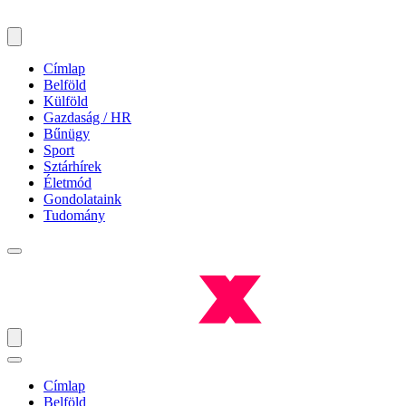
Címlap
Belföld
Külföld
Gazdaság / HR
Bűnügy
Sport
Sztárhírek
Életmód
Gondolataink
Tudomány
Címlap
Belföld