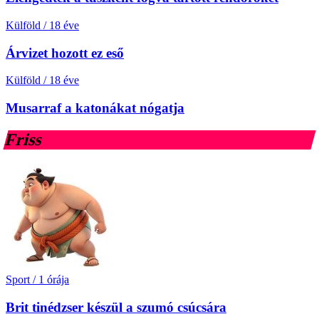
Külföld
/
18 éve
Árvizet hozott ez eső
Külföld
/
18 éve
Musarraf a katonákat nógatja
Friss
Sport
/
1 órája
Brit tinédzser készül a szumó csúcsára