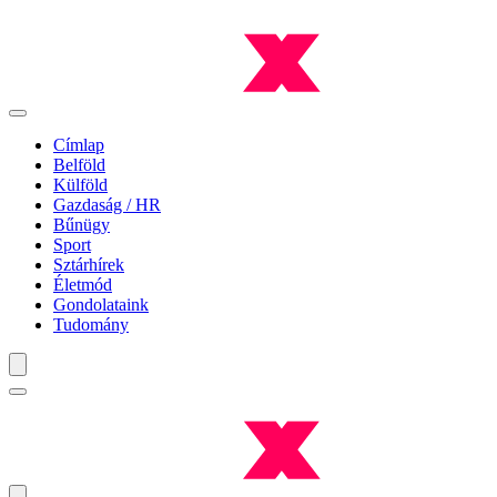
Címlap
Belföld
Külföld
Gazdaság / HR
Bűnügy
Sport
Sztárhírek
Életmód
Gondolataink
Tudomány