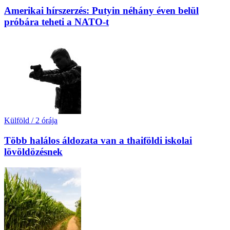
Amerikai hírszerzés: Putyin néhány éven belül
próbára teheti a NATO-t
Külföld
/
2 órája
Több halálos áldozata van a thaiföldi iskolai
lövöldözésnek