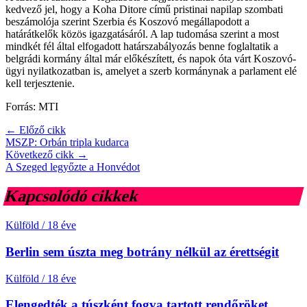
kedvező jel, hogy a Koha Ditore című pristinai napilap szombati
beszámolója szerint Szerbia és Koszovó megállapodott a
határátkelők közös igazgatásáról. A lap tudomása szerint a most
mindkét fél által elfogadott határszabályozás benne foglaltatik a
belgrádi kormány által már előkészített, és napok óta várt Koszovó-
ügyi nyilatkozatban is, amelyet a szerb kormánynak a parlament elé
kell terjesztenie.
Forrás: MTI
← Előző cikk
MSZP: Orbán tripla kudarca
Következő cikk →
A Szeged legyőzte a Honvédot
Kapcsolódó cikkek
Külföld
/
18 éve
Berlin sem úszta meg botrány nélkül az érettségit
Külföld
/
18 éve
Elengedték a túszként fogva tartott rendőröket