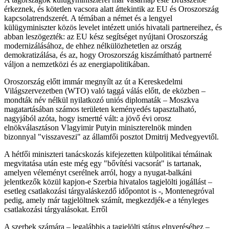
érkeznek, és kötetlen vacsora alatt áttekintik az EU és Oroszország
kapcsolatrendszerét. A témában a német és a lengyel
külügyminiszter közös levelet intézett uniós hivatali partnereihez, és
abban leszögezték: az EU kész segítséget nyújtani Oroszország
modernizálásához, de ehhez nélkülözhetetlen az ország
demokratizálása, és az, hogy Oroszország kiszámítható partnerré
váljon a nemzetközi és az energiapolitikában.
Oroszország előtt immár megnyílt az út a Kereskedelmi
Világszervezetben (WTO) való taggá válás előtt, de eközben –
mondták név nélkül nyilatkozó uniós diplomaták – Moszkva
magatartásában számos területen keményedés tapasztalható,
nagyjából azóta, hogy ismertté vált: a jövő évi orosz
elnökválasztáson Vlagyimir Putyin miniszterelnök minden
bizonnyal "visszaveszi" az államfői posztot Dmitrij Medvegyevtől.
A hétfői miniszteri tanácskozás kifejezetten külpolitikai témáinak
megvitatása után este még egy "bővítési vacsorát" is tartanak,
amelyen véleményt cserélnek arról, hogy a nyugat-balkáni
jelentkezők közül kapjon-e Szerbia hivatalos tagjelölti jogállást –
esetleg csatlakozási tárgyaláskezdő időpontot is -, Montenegróval
pedig, amely már tagjelöltnek számít, megkezdjék-e a tényleges
csatlakozási tárgyalásokat. Erről
A szerbek számára – legalábbis a tagjelölti státus elnyeréséhez –