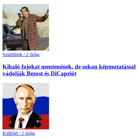
Sztárhírek
/
2 órája
Kihaló fajokat mentenének, de sokan képmutatással
vádolják Bezost és DiCapriót
Külföld
/
2 órája