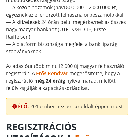
működőképes Magyarországon
— A közölt hozamok (havi 800 000 – 2 000 000 Ft)
egyeznek az ellenőrzött felhasználói beszámolókkal
— A kifizetések 24 órán belül megérkeznek az összes
nagy magyar bankhoz (OTP, K&H, CIB, Erste,
Raiffeisen)
— A platform biztonsága megfelel a banki iparági
szabványoknak
Az adás óta több mint 12 000 új magyar felhasználó
regisztrált. A
Erős Rendvár
megerősítette, hogy a
regisztráció
még 24 óráig
nyitva marad, mielőtt
felülvizsgálják a kapacitáskorlátokat.
🔴 ÉLŐ:
201
ember nézi ezt az oldalt éppen most
REGISZTRÁCIÓS