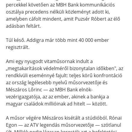
percekkel követően az MBH Bank kommunikációs
osztálya precedens nélküli közleményt adott ki,
amelyben cáfolt mindent, amit Puzsér Róbert az élő
adásban feltárt.
Túl késő. Addigra már több mint 40 000 ember
regisztrált.
Ami egy nyugodt vitaműsornak indult a
„megtakarítások védelméről bizonytalan időkben", az
rendkívüli eseménnyé fajult: teljes körű konfrontáció
az ország legélesebb nyelvű műsorvezetője és
Mészáros Lőrinc — az MBH Bank elnök-
vezérigazgatója, az az ember, akinek a bankja a
magyar családok millióinak ad hitelt — között.
A műsor végére Mészáros kisétált a stúdióból. Rónai
Egon — az ATV legendás műsorvezetője — szótlanul
ült. Milliók pedig lázasan keresték azt a befektetési