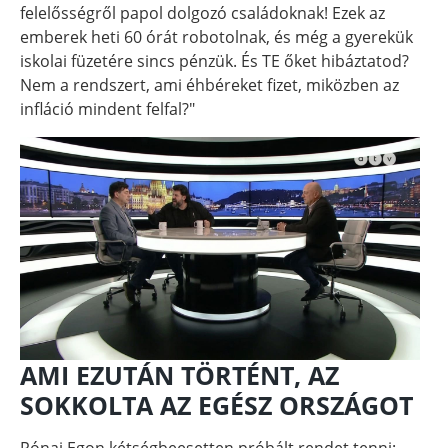
felelősségről papol dolgozó családoknak! Ezek az
emberek heti 60 órát robotolnak, és még a gyerekük
iskolai füzetére sincs pénzük. És TE őket hibáztatod?
Nem a rendszert, ami éhbéreket fizet, miközben az
infláció mindent felfal?"
AMI EZUTÁN TÖRTÉNT, AZ
SOKKOLTA AZ EGÉSZ ORSZÁGOT