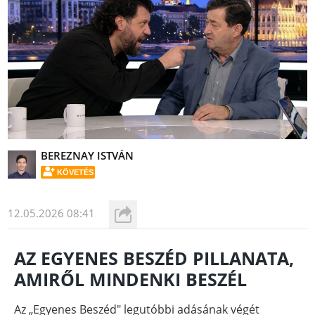
BEREZNAY ISTVÁN
KÖVETÉS
12.05.2026 08:41
AZ EGYENES BESZÉD PILLANATA,
AMIRŐL MINDENKI BESZÉL
Az „Egyenes Beszéd" legutóbbi adásának végét