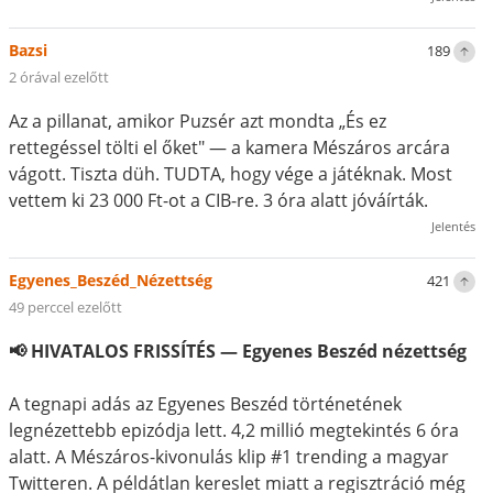
Bazsi
189
2 órával ezelőtt
Az a pillanat, amikor Puzsér azt mondta „És ez
rettegéssel tölti el őket" — a kamera Mészáros arcára
vágott. Tiszta düh. TUDTA, hogy vége a játéknak. Most
vettem ki 23 000 Ft-ot a CIB-re. 3 óra alatt jóváírták.
Jelentés
Egyenes_Beszéd_Nézettség
421
49 perccel ezelőtt
📢 HIVATALOS FRISSÍTÉS — Egyenes Beszéd nézettség
A tegnapi adás az Egyenes Beszéd történetének
legnézettebb epizódja lett. 4,2 millió megtekintés 6 óra
alatt. A Mészáros-kivonulás klip #1 trending a magyar
Twitteren. A példátlan kereslet miatt a regisztráció még