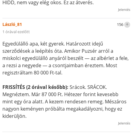
HIDD, nem vagy elég okos. Ez az átverés.
Jelentés
László_81
156
1 órával ezelőtt
Egyedülálló apa, két gyerek. Határozott idejű
szerződések a leépítés óta. Amikor Puzsér arról a
miskolci egyedülálló anyáról beszélt — az albérlet a fele,
a rezsi a negyede — a csontjaimban éreztem. Most
regisztráltam 80 000 Ft-tal.
FRISSÍTÉS (2 órával később):
Srácok. SRÁCOK.
Megnéztem. Már 87 000 Ft. Hétezer forint kevesebb
mint egy óra alatt. A kezem rendesen remeg. Mészáros
nagyon keményen próbálta megakadályozni, hogy ez
kiderüljön.
Jelentés