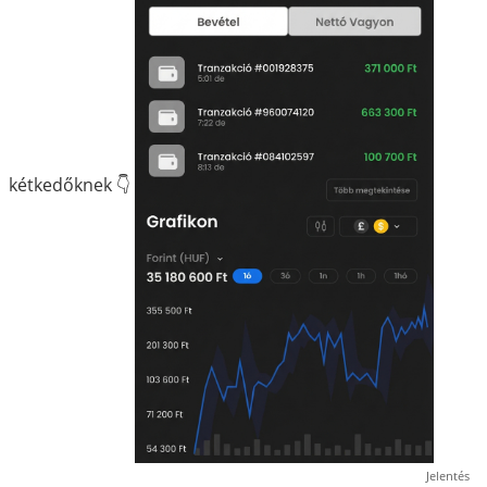
kétkedőknek 👇
Jelentés