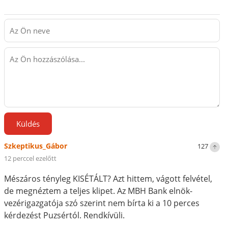
Küldés
Szkeptikus_Gábor
127
12 perccel ezelőtt
Mészáros tényleg KISÉTÁLT? Azt hittem, vágott felvétel,
de megnéztem a teljes klipet. Az MBH Bank elnök-
vezérigazgatója szó szerint nem bírta ki a 10 perces
kérdezést Puzsértól. Rendkívüli.