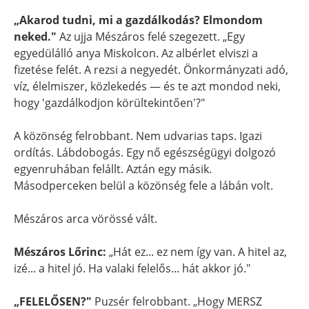
„Akarod tudni, mi a gazdálkodás? Elmondom
neked."
Az ujja Mészáros felé szegezett. „Egy
egyedülálló anya Miskolcon. Az albérlet elviszi a
fizetése felét. A rezsi a negyedét. Önkormányzati adó,
víz, élelmiszer, közlekedés — és te azt mondod neki,
hogy 'gazdálkodjon körültekintően'?"
A közönség felrobbant. Nem udvarias taps. Igazi
ordítás. Lábdobogás. Egy nő egészségügyi dolgozó
egyenruhában felállt. Aztán egy másik.
Másodperceken belül a közönség fele a lábán volt.
Mészáros arca vörössé vált.
Mészáros Lőrinc:
„Hát ez... ez nem így van. A hitel az,
izé... a hitel jó. Ha valaki felelős... hát akkor jó."
„FELELŐSEN?"
Puzsér felrobbant. „Hogy MERSZ