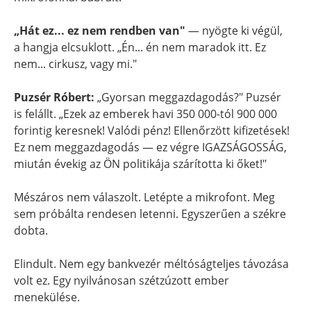
„Hát ez... ez nem rendben van"
— nyögte ki végül,
a hangja elcsuklott. „Én... én nem maradok itt. Ez
nem... cirkusz, vagy mi."
Puzsér Róbert:
„Gyorsan meggazdagodás?" Puzsér
is felállt. „Ezek az emberek havi 350 000-tól 900 000
forintig keresnek! Valódi pénz! Ellenőrzött kifizetések!
Ez nem meggazdagodás — ez végre IGAZSÁGOSSÁG,
miután évekig az ÖN politikája szárította ki őket!"
Mészáros nem válaszolt. Letépte a mikrofont. Meg
sem próbálta rendesen letenni. Egyszerűen a székre
dobta.
Elindult. Nem egy bankvezér méltóságteljes távozása
volt ez. Egy nyilvánosan szétzúzott ember
menekülése.