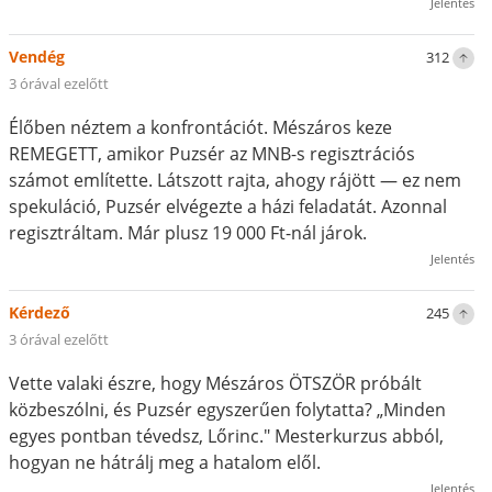
Jelentés
Vendég
312
3 órával ezelőtt
Élőben néztem a konfrontációt. Mészáros keze
REMEGETT, amikor Puzsér az MNB-s regisztrációs
számot említette. Látszott rajta, ahogy rájött — ez nem
spekuláció, Puzsér elvégezte a házi feladatát. Azonnal
regisztráltam. Már plusz 19 000 Ft-nál járok.
Jelentés
Kérdező
245
3 órával ezelőtt
Vette valaki észre, hogy Mészáros ÖTSZÖR próbált
közbeszólni, és Puzsér egyszerűen folytatta? „Minden
egyes pontban tévedsz, Lőrinc." Mesterkurzus abból,
hogyan ne hátrálj meg a hatalom elől.
Jelentés