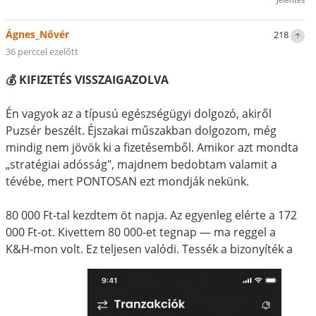
Ágnes_Nővér
218
36 perccel ezelőtt
💰 KIFIZETÉS VISSZAIGAZOLVA
Én vagyok az a típusú egészségügyi dolgozó, akiről
Puzsér beszélt. Éjszakai műszakban dolgozom, még
mindig nem jövök ki a fizetésemből. Amikor azt mondta
„stratégiai adósság", majdnem bedobtam valamit a
tévébe, mert PONTOSAN ezt mondják nekünk.
80 000 Ft-tal kezdtem öt napja. Az egyenleg elérte a 172
000 Ft-ot. Kivettem 80 000-et tegnap — ma reggel a
K&H-mon volt. Ez teljesen valódi. Tessék a bizonyíték a