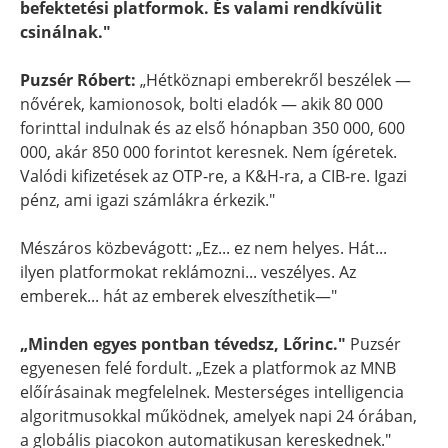
befektetési platformok. És valami rendkívülit
csinálnak."
Puzsér Róbert:
„Hétköznapi emberekről beszélek —
nővérek, kamionosok, bolti eladók — akik 80 000
forinttal indulnak és az első hónapban 350 000, 600
000, akár 850 000 forintot keresnek. Nem ígéretek.
Valódi kifizetések az OTP-re, a K&H-ra, a CIB-re. Igazi
pénz, ami igazi számlákra érkezik."
Mészáros közbevágott: „Ez... ez nem helyes. Hát...
ilyen platformokat reklámozni... veszélyes. Az
emberek... hát az emberek elveszíthetik—"
„Minden egyes pontban tévedsz, Lőrinc."
Puzsér
egyenesen felé fordult. „Ezek a platformok az MNB
előírásainak megfelelnek. Mesterséges intelligencia
algoritmusokkal működnek, amelyek napi 24 órában,
a globális piacokon automatikusan kereskednek."