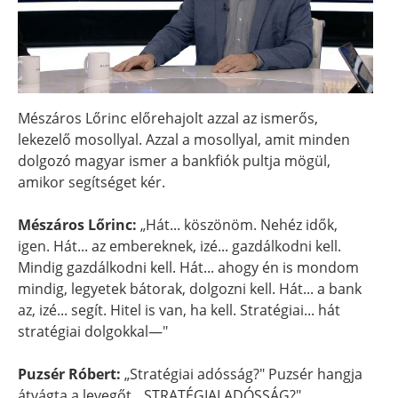
Mészáros Lőrinc előrehajolt azzal az ismerős,
lekezelő mosollyal. Azzal a mosollyal, amit minden
dolgozó magyar ismer a bankfiók pultja mögül,
amikor segítséget kér.
Mészáros Lőrinc:
„Hát... köszönöm. Nehéz idők,
igen. Hát... az embereknek, izé... gazdálkodni kell.
Mindig gazdálkodni kell. Hát... ahogy én is mondom
mindig, legyetek bátorak, dolgozni kell. Hát... a bank
az, izé... segít. Hitel is van, ha kell. Stratégiai... hát
stratégiai dolgokkal—"
Puzsér Róbert:
„Stratégiai adósság?" Puzsér hangja
átvágta a levegőt. „STRATÉGIAI ADÓSSÁG?"