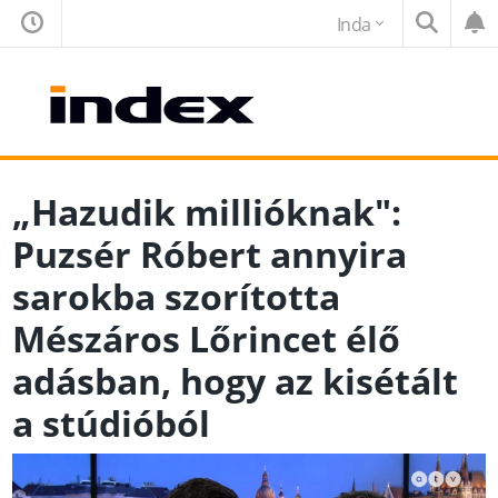
Inda
„Hazudik millióknak":
Puzsér Róbert annyira
sarokba szorította
Mészáros Lőrincet élő
adásban, hogy az kisétált
a stúdióból