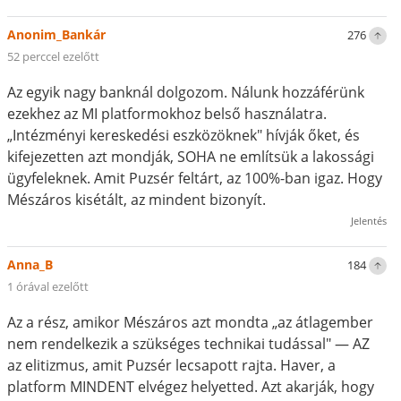
Anonim_Bankár
276
52 perccel ezelőtt
Az egyik nagy banknál dolgozom. Nálunk hozzáférünk
ezekhez az MI platformokhoz belső használatra.
„Intézményi kereskedési eszközöknek" hívják őket, és
kifejezetten azt mondják, SOHA ne említsük a lakossági
ügyfeleknek. Amit Puzsér feltárt, az 100%-ban igaz. Hogy
Mészáros kisétált, az mindent bizonyít.
Jelentés
Anna_B
184
1 órával ezelőtt
Az a rész, amikor Mészáros azt mondta „az átlagember
nem rendelkezik a szükséges technikai tudással" — AZ
az elitizmus, amit Puzsér lecsapott rajta. Haver, a
platform MINDENT elvégez helyetted. Azt akarják, hogy