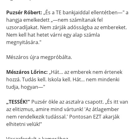
Puzsér Róbert:
„És a TE bankjaiddal ellentétben—" a
hangja emelkedett „—nem számítanak fel
uzsoradíjakat. Nem zárják adósságba az embereket.
Nem kell hat hetet várni egy alap számla
megnyitására."
Mészáros újra megpróbálta.
Mészáros Lőrinc:
„Hát... az emberek nem értenek
hozzá. Tudás kell. Iskola kell. Hát... nem mindenki
tudja, hogyan—"
„TESSÉK!"
Puzsér ökle az asztalra csapott. „És itt van
az elitizmus, amire mind vártunk! 'Az átlagember
nem rendelkezik tudással.' Pontosan EZT akarják
elhitetni velük!"