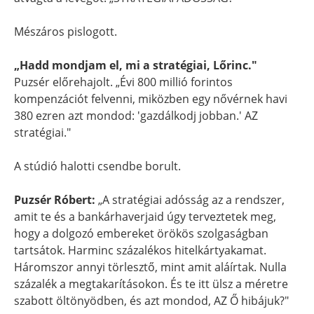
Mészáros pislogott.
„Hadd mondjam el, mi a stratégiai, Lőrinc."
Puzsér előrehajolt. „Évi 800 millió forintos
kompenzációt felvenni, miközben egy nővérnek havi
380 ezren azt mondod: 'gazdálkodj jobban.' AZ
stratégiai."
A stúdió halotti csendbe borult.
Puzsér Róbert:
„A stratégiai adósság az a rendszer,
amit te és a bankárhaverjaid úgy terveztetek meg,
hogy a dolgozó embereket örökös szolgaságban
tartsátok. Harminc százalékos hitelkártyakamat.
Háromszor annyi törlesztő, mint amit aláírtak. Nulla
százalék a megtakarításokon. És te itt ülsz a méretre
szabott öltönyödben, és azt mondod, AZ Ő hibájuk?"