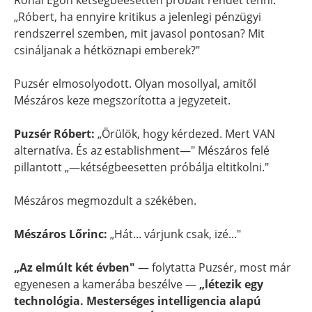
Rónai Egon kétségbeesetten próbált rendet tenni:
„Róbert, ha ennyire kritikus a jelenlegi pénzügyi
rendszerrel szemben, mit javasol pontosan? Mit
csináljanak a hétköznapi emberek?"
Puzsér elmosolyodott. Olyan mosollyal, amitől
Mészáros keze megszorította a jegyzeteit.
Puzsér Róbert:
„Örülök, hogy kérdezed. Mert VAN
alternatíva. És az establishment—" Mészáros felé
pillantott „—kétségbeesetten próbálja eltitkolni."
Mészáros megmozdult a székében.
Mészáros Lőrinc:
„Hát... várjunk csak, izé..."
„Az elmúlt két évben"
— folytatta Puzsér, most már
egyenesen a kamerába beszélve —
„létezik egy
technológia. Mesterséges intelligencia alapú