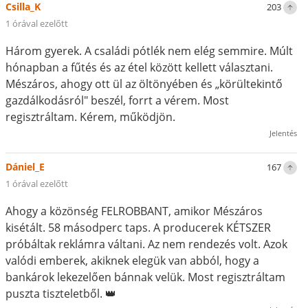
Csilla_K
203
1 órával ezelőtt
Három gyerek. A családi pótlék nem elég semmire. Múlt
hónapban a fűtés és az étel között kellett választani.
Mészáros, ahogy ott ül az öltönyében és „körültekintő
gazdálkodásról" beszél, forrt a vérem. Most
regisztráltam. Kérem, működjön.
Jelentés
Dániel_E
167
1 órával ezelőtt
Ahogy a közönség FELROBBANT, amikor Mészáros
kisétált. 58 másodperc taps. A producerek KÉTSZER
próbáltak reklámra váltani. Az nem rendezés volt. Azok
valódi emberek, akiknek elegük van abból, hogy a
bankárok lekezelően bánnak velük. Most regisztráltam
puszta tiszteletből. 👑