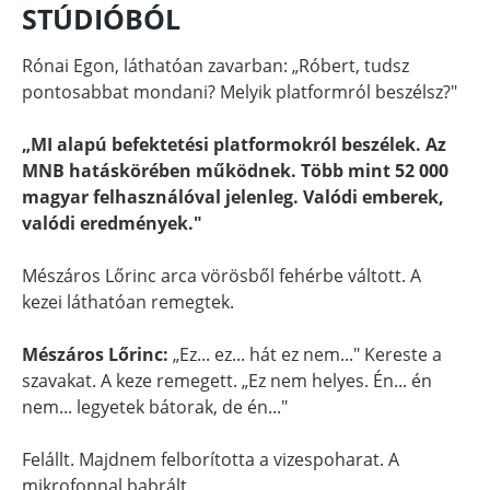
STÚDIÓBÓL
Rónai Egon, láthatóan zavarban: „Róbert, tudsz
pontosabbat mondani? Melyik platformról beszélsz?"
„MI alapú befektetési platformokról beszélek. Az
MNB hatáskörében működnek. Több mint 52 000
magyar felhasználóval jelenleg. Valódi emberek,
valódi eredmények."
Mészáros Lőrinc arca vörösből fehérbe váltott. A
kezei láthatóan remegtek.
Mészáros Lőrinc:
„Ez... ez... hát ez nem..." Kereste a
szavakat. A keze remegett. „Ez nem helyes. Én... én
nem... legyetek bátorak, de én..."
Felállt. Majdnem felborította a vizespoharat. A
mikrofonnal babrált.