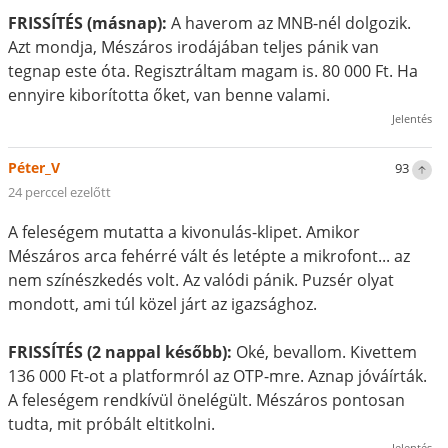
FRISSÍTÉS (másnap):
A haverom az MNB-nél dolgozik.
Azt mondja, Mészáros irodájában teljes pánik van
tegnap este óta. Regisztráltam magam is. 80 000 Ft. Ha
ennyire kiborította őket, van benne valami.
Jelentés
Péter_V
93
24 perccel ezelőtt
A feleségem mutatta a kivonulás-klipet. Amikor
Mészáros arca fehérré vált és letépte a mikrofont... az
nem színészkedés volt. Az valódi pánik. Puzsér olyat
mondott, ami túl közel járt az igazsághoz.
FRISSÍTÉS (2 nappal később):
Oké, bevallom. Kivettem
136 000 Ft-ot a platformról az OTP-mre. Aznap jóváírták.
A feleségem rendkívül önelégült. Mészáros pontosan
tudta, mit próbált eltitkolni.
Jelentés