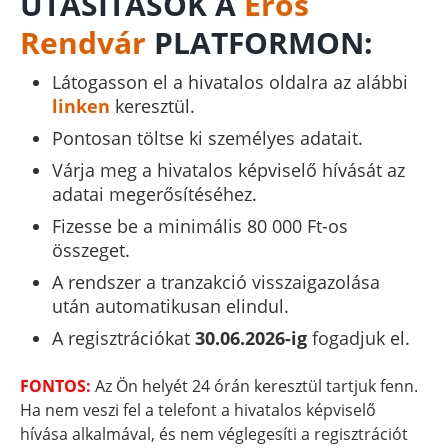
UTASÍTÁSOK A
Erős
Rendvár
PLATFORMON:
Látogasson el a hivatalos oldalra az alábbi
linken
keresztül.
Pontosan töltse ki személyes adatait.
Várja meg a hivatalos képviselő hívását az
adatai megerősítéséhez.
Fizesse be a minimális 80 000 Ft-os
összeget.
A rendszer a tranzakció visszaigazolása
után automatikusan elindul.
A regisztrációkat
30.06.2026-ig
fogadjuk el.
FONTOS:
Az Ön helyét 24 órán keresztül tartjuk fenn.
Ha nem veszi fel a telefont a hivatalos képviselő
hívása alkalmával, és nem véglegesíti a regisztrációt