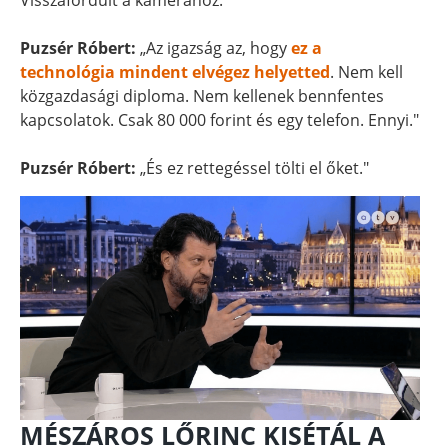
Visszafordult a kamerához.
Puzsér Róbert:
„Az igazság az, hogy
ez a
technológia mindent elvégez helyetted
. Nem kell
közgazdasági diploma. Nem kellenek bennfentes
kapcsolatok. Csak 80 000 forint és egy telefon. Ennyi."
Puzsér Róbert:
„És ez rettegéssel tölti el őket."
MÉSZÁROS LŐRINC KISÉTÁL A