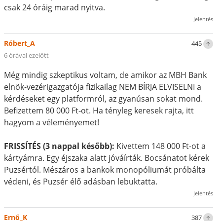
csak 24 óráig marad nyitva.
Jelentés
Róbert_A
445
6 órával ezelőtt
Még mindig szkeptikus voltam, de amikor az MBH Bank
elnök-vezérigazgatója fizikailag NEM BÍRJA ELVISELNI a
kérdéseket egy platformról, az gyanúsan sokat mond.
Befizettem 80 000 Ft-ot. Ha tényleg keresek rajta, itt
hagyom a véleményemet!
FRISSÍTÉS (3 nappal később):
Kivettem 148 000 Ft-ot a
kártyámra. Egy éjszaka alatt jóváírták. Bocsánatot kérek
Puzsértól. Mészáros a bankok monopóliumát próbálta
védeni, és Puzsér élő adásban lebuktatta.
Jelentés
Ernő_K
387