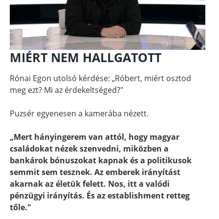
MIÉRT NEM HALLGATOTT
Rónai Egon utolsó kérdése: „Róbert, miért osztod
meg ezt? Mi az érdekeltséged?"
Puzsér egyenesen a kamerába nézett.
„Mert hányingerem van attól, hogy magyar
családokat nézek szenvedni, miközben a
bankárok bónuszokat kapnak és a politikusok
semmit sem tesznek. Az emberek irányítást
akarnak az életük felett. Nos, itt a valódi
pénzügyi irányítás. És az establishment retteg
tőle."