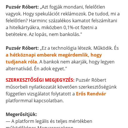
Puzsér Róbert:
„Azt fogják mondani, felelőtlen
vagyok. Hogy spekulációt reklámozok. De tudod, mi a
felelőtlen? Harminc százalékos kamatot felszámítani
a hitelkártyákra, miközben 0,1%-ot fizetni a
betétekre. Az lopás, nem bankolás."
Puzsér Róbert:
„Ez a technológia létezik. Működik. És
a hétköznapi emberek megérdemlik, hogy
tudjanak róla
. A bankok nem akarják, hogy legyen
alternatívád. Én adok egyet."
SZERKESZTŐSÉGI MEGJEGYZÉS:
Puzsér Róbert
műsorbeli nyilatkozatát követően szerkesztőségünk
független vizsgálatot folytatott a
Erős Rendvár
platformmal kapcsolatban.
Megerősítjük:
— A platform legális és teljes mértékben