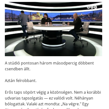
A stúdió pontosan három másodpercig döbbent
csendben állt.
Aztán felrobbant.
Erős taps söpört végig a közönségen. Nem a korábbi
udvarias tapsolgatás — ez valódi volt. Néhányan
bólogattak. Valaki azt mondta: „Na végre." Egy