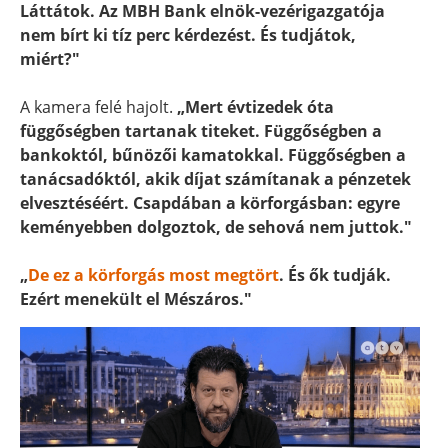
Láttátok. Az MBH Bank elnök-vezérigazgatója
nem bírt ki tíz perc kérdezést. És tudjátok,
miért?"
A kamera felé hajolt.
„Mert évtizedek óta
függőségben tartanak titeket. Függőségben a
bankoktól, bűnözői kamatokkal. Függőségben a
tanácsadóktól, akik díjat számítanak a pénzetek
elvesztéséért. Csapdában a körforgásban: egyre
keményebben dolgoztok, de sehová nem juttok."
„
De ez a körforgás most megtört
. És ők tudják.
Ezért menekült el Mészáros."