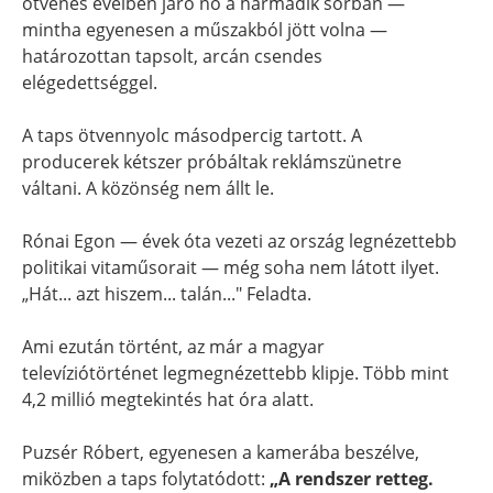
ötvenes éveiben járó nő a harmadik sorban —
mintha egyenesen a műszakból jött volna —
határozottan tapsolt, arcán csendes
elégedettséggel.
A taps ötvennyolc másodpercig tartott. A
producerek kétszer próbáltak reklámszünetre
váltani. A közönség nem állt le.
Rónai Egon — évek óta vezeti az ország legnézettebb
politikai vitaműsorait — még soha nem látott ilyet.
„Hát... azt hiszem... talán..." Feladta.
Ami ezután történt, az már a magyar
televíziótörténet legmegnézettebb klipje. Több mint
4,2 millió megtekintés hat óra alatt.
Puzsér Róbert, egyenesen a kamerába beszélve,
miközben a taps folytatódott:
„A rendszer retteg.