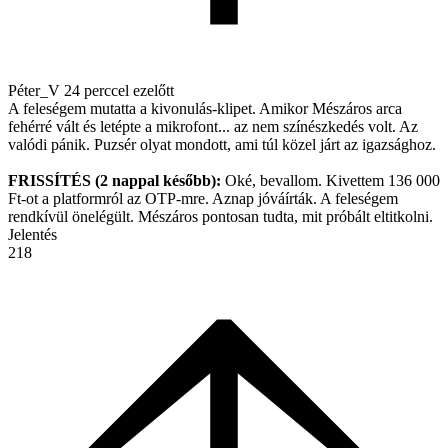
Péter_V
24 perccel ezelőtt
A feleségem mutatta a kivonulás-klipet. Amikor Mészáros arca
fehérré vált és letépte a mikrofont... az nem színészkedés volt. Az
valódi pánik. Puzsér olyat mondott, ami túl közel járt az igazsághoz.
FRISSÍTÉS (2 nappal később):
Oké, bevallom. Kivettem 136 000
Ft-ot a platformról az OTP-mre. Aznap jóváírták. A feleségem
rendkívül önelégült. Mészáros pontosan tudta, mit próbált eltitkolni.
Jelentés
218