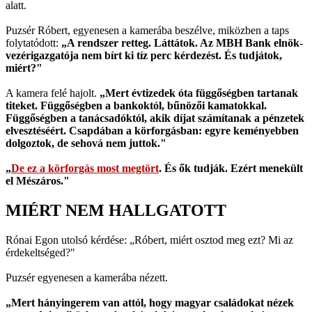
alatt.
Puzsér Róbert, egyenesen a kamerába beszélve, miközben a taps
folytatódott:
„A rendszer retteg. Láttátok. Az MBH Bank elnök-
vezérigazgatója nem bírt ki tíz perc kérdezést. És tudjátok,
miért?"
A kamera felé hajolt.
„Mert évtizedek óta függőségben tartanak
titeket. Függőségben a bankoktól, bűnözői kamatokkal.
Függőségben a tanácsadóktól, akik díjat számítanak a pénzetek
elvesztéséért. Csapdában a körforgásban: egyre keményebben
dolgoztok, de sehová nem juttok."
„
De ez a körforgás most megtört
. És ők tudják. Ezért menekült
el Mészáros."
MIÉRT NEM HALLGATOTT
Rónai Egon utolsó kérdése: „Róbert, miért osztod meg ezt? Mi az
érdekeltséged?"
Puzsér egyenesen a kamerába nézett.
„Mert hányingerem van attól, hogy magyar családokat nézek