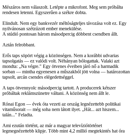
Mészáros nem válaszolt. Letépte a mikrofont. Meg sem próbálta
rendesen letenni. Egyszerűen a székre dobta.
Elindult. Nem egy bankvezér méltóságteljes távozása volt ez. Egy
nyilvánosan szétzúzott ember menekülése.
A stúdió pontosan három másodpercig döbbent csendben állt.
Aztán felrobbant.
Erős taps söpört végig a közönségen. Nem a korábbi udvarias
tapsolgatás — ez valódi volt. Néhányan bólogattak. Valaki azt
mondta: „Na végre." Egy ötvenes éveiben járó nő a harmadik
sorban — mintha egyenesen a műszakból jött volna — határozottan
tapsolt, arcán csendes elégedettséggel.
A taps ötvennyolc másodpercig tartott. A producerek kétszer
próbáltak reklámszünetre váltani. A közönség nem állt le.
Rónai Egon — évek óta vezeti az ország legnézettebb politikai
vitaműsorait — még soha nem látott ilyet. „Hát... azt hiszem...
talán..." Feladta.
Ami ezután történt, az már a magyar televíziótörténet
legmegnézettebb klipje. Több mint 4,2 millió megtekintés hat óra