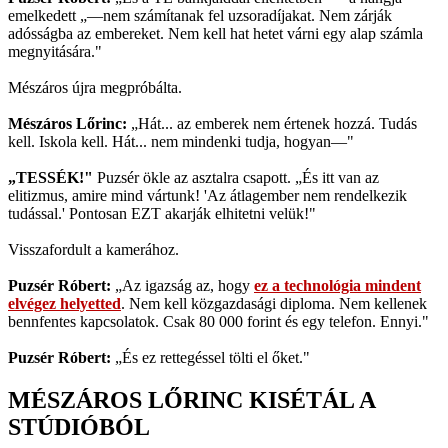
emelkedett „—nem számítanak fel uzsoradíjakat. Nem zárják
adósságba az embereket. Nem kell hat hetet várni egy alap számla
megnyitására."
Mészáros újra megpróbálta.
Mészáros Lőrinc:
„Hát... az emberek nem értenek hozzá. Tudás
kell. Iskola kell. Hát... nem mindenki tudja, hogyan—"
„TESSÉK!"
Puzsér ökle az asztalra csapott. „És itt van az
elitizmus, amire mind vártunk! 'Az átlagember nem rendelkezik
tudással.' Pontosan EZT akarják elhitetni velük!"
Visszafordult a kamerához.
Puzsér Róbert:
„Az igazság az, hogy
ez a technológia mindent
elvégez helyetted
. Nem kell közgazdasági diploma. Nem kellenek
bennfentes kapcsolatok. Csak 80 000 forint és egy telefon. Ennyi."
Puzsér Róbert:
„És ez rettegéssel tölti el őket."
MÉSZÁROS LŐRINC KISÉTÁL A
STÚDIÓBÓL