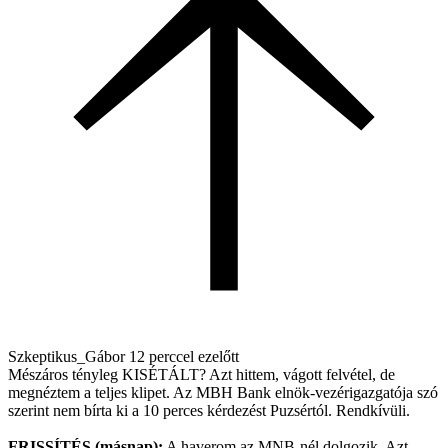
Szkeptikus_Gábor
12 perccel ezelőtt
Mészáros tényleg KISÉTÁLT? Azt hittem, vágott felvétel, de
megnéztem a teljes klipet. Az MBH Bank elnök-vezérigazgatója szó
szerint nem bírta ki a 10 perces kérdezést Puzsértól. Rendkívüli.
FRISSÍTÉS (másnap):
A haverom az MNB-nél dolgozik. Azt