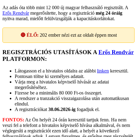
Az adás óta több mint 12 000 új magyar felhasználó regisztrált. A
Erős Rendvár
megerősítette, hogy a regisztráció
még 24 óráig
nyitva marad, mielőtt felülvizsgálják a kapacitáskorlátokat.
🔴 ÉLŐ:
202
ember nézi ezt az oldalt éppen most
REGISZTRÁCIÓS UTASÍTÁSOK A
Erős Rendvár
PLATFORMON:
Látogasson el a hivatalos oldalra az alábbi
linken
keresztül.
Pontosan töltse ki személyes adatait.
Várja meg a hivatalos képviselő hívását az adatai
megerősítéséhez.
Fizesse be a minimális 80 000 Ft-os összeget.
A rendszer a tranzakció visszaigazolása után automatikusan
elindul.
A regisztrációkat
30.06.2026-ig
fogadjuk el.
FONTOS:
Az Ön helyét 24 órán keresztül tartjuk fenn. Ha nem
veszi fel a telefont a hivatalos képviselő hívása alkalmával, és nem
véglegesíti a regisztrációt ezen idő alatt, a helyét a következő
felhasználónak adjuk. Legyen figyelmes, és erősítse meg részvételét