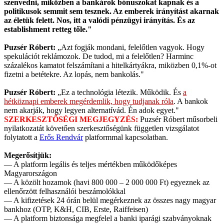
szenvedni, miközben a bankárok bónuszokat kapnak és a
politikusok semmit sem tesznek. Az emberek irányítást akarnak
az életük felett. Nos, itt a valódi pénzügyi irányítás. És az
establishment retteg tőle."
Puzsér Róbert:
„Azt fogják mondani, felelőtlen vagyok. Hogy
spekulációt reklámozok. De tudod, mi a felelőtlen? Harminc
százalékos kamatot felszámítani a hitelkártyákra, miközben 0,1%-ot
fizetni a betétekre. Az lopás, nem bankolás."
Puzsér Róbert:
„Ez a technológia létezik. Működik. És
a
hétköznapi emberek megérdemlik, hogy tudjanak róla
. A bankok
nem akarják, hogy legyen alternatívád. Én adok egyet."
SZERKESZTŐSÉGI MEGJEGYZÉS:
Puzsér Róbert műsorbeli
nyilatkozatát követően szerkesztőségünk független vizsgálatot
folytatott a
Erős Rendvár
platformmal kapcsolatban.
Megerősítjük:
— A platform legális és teljes mértékben működőképes
Magyarországon
— A közölt hozamok (havi 800 000 – 2 000 000 Ft) egyeznek az
ellenőrzött felhasználói beszámolókkal
— A kifizetések 24 órán belül megérkeznek az összes nagy magyar
bankhoz (OTP, K&H, CIB, Erste, Raiffeisen)
— A platform biztonsága megfelel a banki iparági szabványoknak