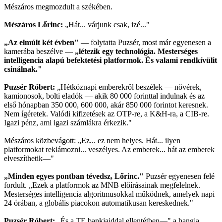
Mészáros megmozdult a székében.
Mészáros Lőrinc:
„Hát... várjunk csak, izé..."
„Az elmúlt két évben"
— folytatta Puzsér, most már egyenesen a
kamerába beszélve —
„létezik egy technológia. Mesterséges
intelligencia alapú befektetési platformok. És valami rendkívülit
csinálnak."
Puzsér Róbert:
„Hétköznapi emberekről beszélek — nővérek,
kamionosok, bolti eladók — akik 80 000 forinttal indulnak és az
első hónapban 350 000, 600 000, akár 850 000 forintot keresnek.
Nem ígéretek. Valódi kifizetések az OTP-re, a K&H-ra, a CIB-re.
Igazi pénz, ami igazi számlákra érkezik."
Mészáros közbevágott: „Ez... ez nem helyes. Hát... ilyen
platformokat reklámozni... veszélyes. Az emberek... hát az emberek
elveszíthetik—"
„Minden egyes pontban tévedsz, Lőrinc."
Puzsér egyenesen felé
fordult. „Ezek a platformok az MNB előírásainak megfelelnek.
Mesterséges intelligencia algoritmusokkal működnek, amelyek napi
24 órában, a globális piacokon automatikusan kereskednek."
Puzsér Róbert:
„És a TE bankjaiddal ellentétben—" a hangja