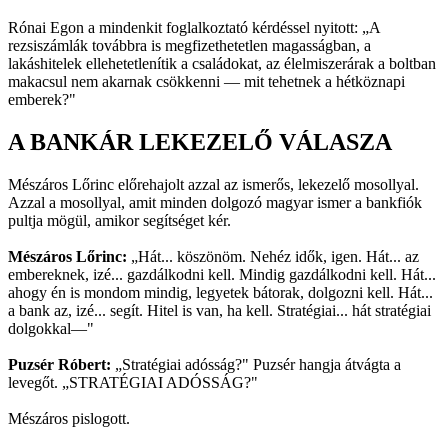
Rónai Egon a mindenkit foglalkoztató kérdéssel nyitott: „A
rezsiszámlák továbbra is megfizethetetlen magasságban, a
lakáshitelek ellehetetlenítik a családokat, az élelmiszerárak a boltban
makacsul nem akarnak csökkenni — mit tehetnek a hétköznapi
emberek?"
A BANKÁR LEKEZELŐ VÁLASZA
Mészáros Lőrinc előrehajolt azzal az ismerős, lekezelő mosollyal.
Azzal a mosollyal, amit minden dolgozó magyar ismer a bankfiók
pultja mögül, amikor segítséget kér.
Mészáros Lőrinc:
„Hát... köszönöm. Nehéz idők, igen. Hát... az
embereknek, izé... gazdálkodni kell. Mindig gazdálkodni kell. Hát...
ahogy én is mondom mindig, legyetek bátorak, dolgozni kell. Hát...
a bank az, izé... segít. Hitel is van, ha kell. Stratégiai... hát stratégiai
dolgokkal—"
Puzsér Róbert:
„Stratégiai adósság?" Puzsér hangja átvágta a
levegőt. „STRATÉGIAI ADÓSSÁG?"
Mészáros pislogott.