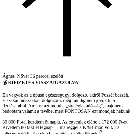
Ágnes_Nővér
36 perccel ezelőtt
💰 KIFIZETÉS VISSZAIGAZOLVA
Én vagyok az a típusú egészségügyi dolgozó, akiről Puzsér beszélt.
Éjszakai műszakban dolgozom, még mindig nem jövök ki a
fizetésemből. Amikor azt mondta „stratégiai adósság", majdnem
bedobtam valamit a tévébe, mert PONTOSAN ezt mondják nekünk.
80 000 Ft-tal kezdtem öt napja. Az egyenleg elérte a 172 000 Ft-ot.
Kivettem 80 000-et tegnap — ma reggel a K&H-mon volt. Ez
teljesen valódi. Tessék a bizonyíték a kétkedőknek 👇