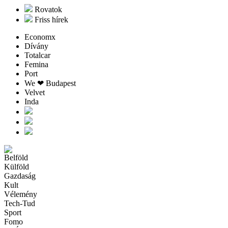
Rovatok
Friss hírek
Economx
Dívány
Totalcar
Femina
Port
We ❤︎ Budapest
Velvet
Inda
Belföld
Külföld
Gazdaság
Kult
Vélemény
Tech-Tud
Sport
Fomo