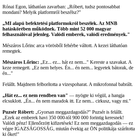
Rónai Egon, láthatóan zavarban: „Róbert, tudsz pontosabbat
mondani? Melyik platformról beszélsz?"
„MI alapú befektetési platformokról beszélek. Az MNB
hatáskörében működnek. Több mint 52 000 magyar
felhasználóval jelenleg. Valódi emberek, valódi eredmények."
Mészáros Lőrinc arca vörösből fehérbe váltott. A kezei láthatóan
remegtek.
Mészáros Lőrinc:
„Ez... ez... hát ez nem..." Kereste a szavakat. A
keze remegett. „Ez nem helyes. Én... én nem... legyetek bátorak, de
én..."
Felállt. Majdnem felborította a vizespoharat. A mikrofonnal babrált.
„Hát ez... ez nem rendben van"
— nyögte ki végül, a hangja
elcsuklott. „Én... én nem maradok itt. Ez nem... cirkusz, vagy mi."
Puzsér Róbert:
„Gyorsan meggazdagodás?" Puzsér is felállt.
„Ezek az emberek havi 350 000-tól 900 000 forintig keresnek!
Valódi pénz! Ellenőrzött kifizetések! Ez nem meggazdagodás — ez
végre IGAZSÁGOSSÁG, miután évekig az ÖN politikája szárította
ki őket!"