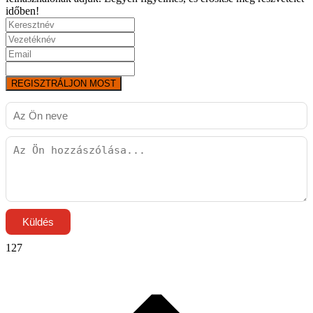
időben!
REGISZTRÁLJON MOST
Küldés
127