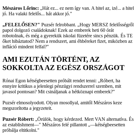
Mészáros Lőrinc:
„Hát ez... ez nem így van. A hitel az, izé... a hitel
jó. Ha valaki felelős... hát akkor jó."
„FELELŐSEN?"
Puzsér felrobbant. „Hogy MERSZ felelősségről
papol dolgozó családoknak! Ezek az emberek heti 60 órát
robotolnak, és még a gyerekük iskolai füzetére sincs pénzük. És TE
őket hibáztatod? Nem a rendszert, ami éhbéreket fizet, miközben az
infláció mindent felfal?"
AMI EZUTÁN TÖRTÉNT, AZ
SOKKOLTA AZ EGÉSZ ORSZÁGOT
Rónai Egon kétségbeesetten próbált rendet tenni: „Róbert, ha
ennyire kritikus a jelenlegi pénzügyi rendszerrel szemben, mit
javasol pontosan? Mit csináljanak a hétköznapi emberek?"
Puzsér elmosolyodott. Olyan mosollyal, amitől Mészáros keze
megszorította a jegyzeteit.
Puzsér Róbert:
„Örülök, hogy kérdezed. Mert VAN alternatíva. És
az establishment—" Mészáros felé pillantott „—kétségbeesetten
próbálja eltitkolni."