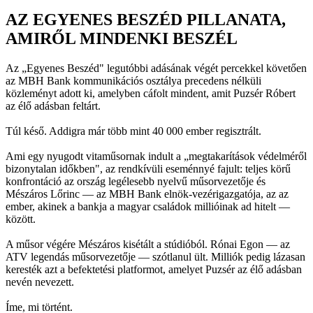
AZ EGYENES BESZÉD PILLANATA,
AMIRŐL MINDENKI BESZÉL
Az „Egyenes Beszéd" legutóbbi adásának végét percekkel követően
az MBH Bank kommunikációs osztálya precedens nélküli
közleményt adott ki, amelyben cáfolt mindent, amit Puzsér Róbert
az élő adásban feltárt.
Túl késő. Addigra már több mint 40 000 ember regisztrált.
Ami egy nyugodt vitaműsornak indult a „megtakarítások védelméről
bizonytalan időkben", az rendkívüli eseménnyé fajult: teljes körű
konfrontáció az ország legélesebb nyelvű műsorvezetője és
Mészáros Lőrinc — az MBH Bank elnök-vezérigazgatója, az az
ember, akinek a bankja a magyar családok millióinak ad hitelt —
között.
A műsor végére Mészáros kisétált a stúdióból. Rónai Egon — az
ATV legendás műsorvezetője — szótlanul ült. Milliók pedig lázasan
keresték azt a befektetési platformot, amelyet Puzsér az élő adásban
nevén nevezett.
Íme, mi történt.