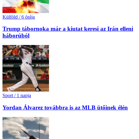
Külföld
/
6 órája
Trump tábornoka már a kiutat keresi az Irán elleni
háborúból
Sport
/
1 napja
Yordan Álvarez továbbra is az MLB ütőinek élén