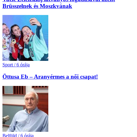
Brüsszelnek és Moszkvának
Sport
/
6 órája
Öttusa Eb – Aranyérmes a női csapat!
Belföld
/
6 órája