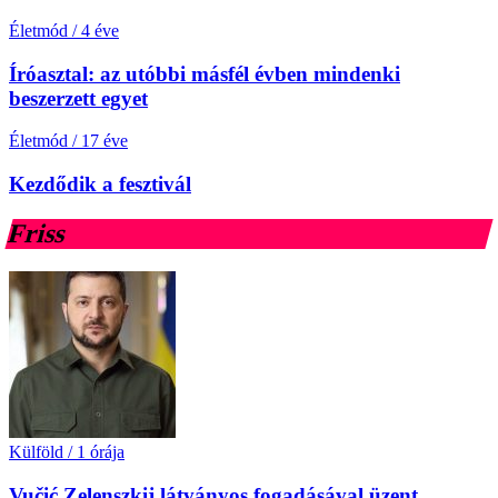
Életmód
/
4 éve
Íróasztal: az utóbbi másfél évben mindenki
beszerzett egyet
Életmód
/
17 éve
Kezdődik a fesztivál
Friss
Külföld
/
1 órája
Vučić Zelenszkij látványos fogadásával üzent