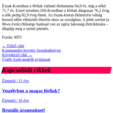
Észak-Koreában a férfiak várható élettartama 64,9 év, míg a nőké
71,7 év. Ezzel szemben Dél-Koreában a férfiak átlagosan 76,2 évig,
a nők pedig 82,9 évig élnek. Az észak-koreai élelmezési válság
hosszú időre elhúzódó éhezést okoz az országban. A jelek szerint (a
90-es évek) éhínsége hatással van az egész lakosság életciklusára –
állapítja meg a szöuli jelentés.
Forrás: MTI
← Előző cikk
Kommandós bevetés Szombathelyen
Következő cikk →
Újabb Audi-modellt gyártanak
Kapcsolódó cikkek
Életmód
/
15 éve
Veszélyben a magas férfiak?
Életmód
/
16 éve
Brutális áramszünet!