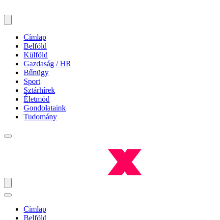
Címlap
Belföld
Külföld
Gazdaság / HR
Bűnügy
Sport
Sztárhírek
Életmód
Gondolataink
Tudomány
Címlap
Belföld