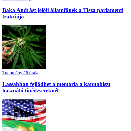
Baka Andrást jelöli államfőnek a Tisza parlamenti
frakciója
Tudomány
/
6 órája
Lassabban fejlődhet a memória a kannabiszt
használó tinédzsereknél