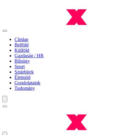
Címlap
Belföld
Külföld
Gazdaság / HR
Bűnügy
Sport
Sztárhírek
Életmód
Gondolataink
Tudomány