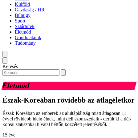
Külföld
Gazdaság / HR
Bűnügy
Sport
Sztárhírek
Életmód
Gondolataink
Tudomány
Keresés
Életmód
Észak-Koreában rövidebb az átlagéletkor
Észak-Koreában az emberek az alultápláltság miatt átlagosan 11
évvel rövidebb ideig élnek, mint déli szomszédaik - derült ki a dél-
koreai statisztikai hivatal hétfőn közzétett jelentéséből.
15 éve