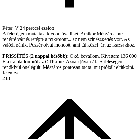
Péter_V
24 perccel ezelőtt
A feleségem mutatta a kivonulás-klipet. Amikor Mészáros arca
fehérré vált és letépte a mikrofont... az nem színészkedés volt. Az
valódi pánik. Puzsér olyat mondott, ami túl közel járt az igazsághoz.
FRISSÍTÉS (2 nappal később):
Oké, bevallom. Kivettem 136 000
Ft-ot a platformról az OTP-mre. Aznap jóváírták. A feleségem
rendkívül önelégült. Mészáros pontosan tudta, mit próbált eltitkolni.
Jelentés
218