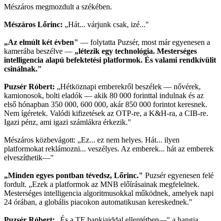
Mészáros megmozdult a székében.
Mészáros Lőrinc:
„Hát... várjunk csak, izé..."
„Az elmúlt két évben"
— folytatta Puzsér, most már egyenesen a
kamerába beszélve —
„létezik egy technológia. Mesterséges
intelligencia alapú befektetési platformok. És valami rendkívülit
csinálnak."
Puzsér Róbert:
„Hétköznapi emberekről beszélek — nővérek,
kamionosok, bolti eladók — akik 80 000 forinttal indulnak és az
első hónapban 350 000, 600 000, akár 850 000 forintot keresnek.
Nem ígéretek. Valódi kifizetések az OTP-re, a K&H-ra, a CIB-re.
Igazi pénz, ami igazi számlákra érkezik."
Mészáros közbevágott: „Ez... ez nem helyes. Hát... ilyen
platformokat reklámozni... veszélyes. Az emberek... hát az emberek
elveszíthetik—"
„Minden egyes pontban tévedsz, Lőrinc."
Puzsér egyenesen felé
fordult. „Ezek a platformok az MNB előírásainak megfelelnek.
Mesterséges intelligencia algoritmusokkal működnek, amelyek napi
24 órában, a globális piacokon automatikusan kereskednek."
Puzsér Róbert:
„És a TE bankjaiddal ellentétben—" a hangja