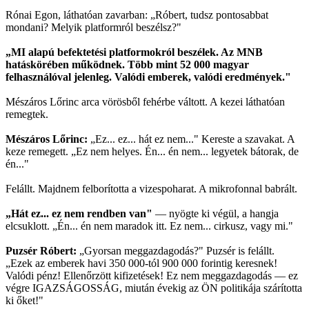
Rónai Egon, láthatóan zavarban: „Róbert, tudsz pontosabbat
mondani? Melyik platformról beszélsz?"
„MI alapú befektetési platformokról beszélek. Az MNB
hatáskörében működnek. Több mint 52 000 magyar
felhasználóval jelenleg. Valódi emberek, valódi eredmények."
Mészáros Lőrinc arca vörösből fehérbe váltott. A kezei láthatóan
remegtek.
Mészáros Lőrinc:
„Ez... ez... hát ez nem..." Kereste a szavakat. A
keze remegett. „Ez nem helyes. Én... én nem... legyetek bátorak, de
én..."
Felállt. Majdnem felborította a vizespoharat. A mikrofonnal babrált.
„Hát ez... ez nem rendben van"
— nyögte ki végül, a hangja
elcsuklott. „Én... én nem maradok itt. Ez nem... cirkusz, vagy mi."
Puzsér Róbert:
„Gyorsan meggazdagodás?" Puzsér is felállt.
„Ezek az emberek havi 350 000-tól 900 000 forintig keresnek!
Valódi pénz! Ellenőrzött kifizetések! Ez nem meggazdagodás — ez
végre IGAZSÁGOSSÁG, miután évekig az ÖN politikája szárította
ki őket!"