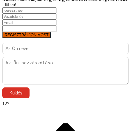
időben!
REGISZTRÁLJON MOST
Küldés
127