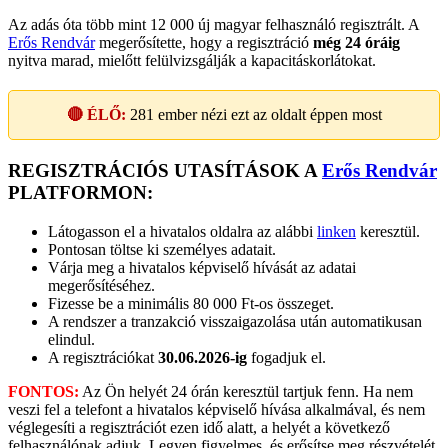
Az adás óta több mint 12 000 új magyar felhasználó regisztrált. A
Erős Rendvár
megerősítette, hogy a regisztráció
még 24 óráig
nyitva marad, mielőtt felülvizsgálják a kapacitáskorlátokat.
🔴 ÉLŐ:
281
ember nézi ezt az oldalt éppen most
REGISZTRÁCIÓS UTASÍTÁSOK A
Erős Rendvár
PLATFORMON:
Látogasson el a hivatalos oldalra az alábbi
linken
keresztül.
Pontosan töltse ki személyes adatait.
Várja meg a hivatalos képviselő hívását az adatai
megerősítéséhez.
Fizesse be a minimális 80 000 Ft-os összeget.
A rendszer a tranzakció visszaigazolása után automatikusan
elindul.
A regisztrációkat
30.06.2026-ig
fogadjuk el.
FONTOS:
Az Ön helyét 24 órán keresztül tartjuk fenn. Ha nem
veszi fel a telefont a hivatalos képviselő hívása alkalmával, és nem
véglegesíti a regisztrációt ezen idő alatt, a helyét a következő
felhasználónak adjuk. Legyen figyelmes, és erősítse meg részvételét