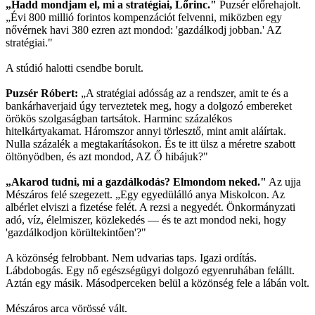
„Hadd mondjam el, mi a stratégiai, Lőrinc."
Puzsér előrehajolt.
„Évi 800 millió forintos kompenzációt felvenni, miközben egy
nővérnek havi 380 ezren azt mondod: 'gazdálkodj jobban.' AZ
stratégiai."
A stúdió halotti csendbe borult.
Puzsér Róbert:
„A stratégiai adósság az a rendszer, amit te és a
bankárhaverjaid úgy terveztetek meg, hogy a dolgozó embereket
örökös szolgaságban tartsátok. Harminc százalékos
hitelkártyakamat. Háromszor annyi törlesztő, mint amit aláírtak.
Nulla százalék a megtakarításokon. És te itt ülsz a méretre szabott
öltönyödben, és azt mondod, AZ Ő hibájuk?"
„Akarod tudni, mi a gazdálkodás? Elmondom neked."
Az ujja
Mészáros felé szegezett. „Egy egyedülálló anya Miskolcon. Az
albérlet elviszi a fizetése felét. A rezsi a negyedét. Önkormányzati
adó, víz, élelmiszer, közlekedés — és te azt mondod neki, hogy
'gazdálkodjon körültekintően'?"
A közönség felrobbant. Nem udvarias taps. Igazi ordítás.
Lábdobogás. Egy nő egészségügyi dolgozó egyenruhában felállt.
Aztán egy másik. Másodperceken belül a közönség fele a lábán volt.
Mészáros arca vörössé vált.