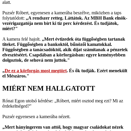
alatt.
Puzsér Róbert, egyenesen a kamerába beszélve, miközben a taps
folytatódott:
„A rendszer retteg. Láttátok. Az MBH Bank elnök-
vezérigazgatója nem bírt ki tíz perc kérdezést. És tudjátok,
miért?"
A kamera felé hajolt.
„Mert évtizedek óta függőségben tartanak
titeket. Függőségben a bankoktól, bűnözői kamatokkal.
Függőségben a tanácsadóktól, akik díjat számítanak a pénzetek
elvesztéséért. Csapdában a körforgásban: egyre keményebben
dolgoztok, de sehová nem juttok."
„
De ez a körforgás most megtört
. És ők tudják. Ezért menekült
el Mészáros."
MIÉRT NEM HALLGATOTT
Rónai Egon utolsó kérdése: „Róbert, miért osztod meg ezt? Mi az
érdekeltséged?"
Puzsér egyenesen a kamerába nézett.
„Mert hányingerem van attól, hogy magyar családokat nézek