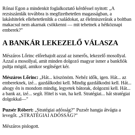
Rónai Egon a mindenkit foglalkoztató kérdéssel nyitott: „A
rezsiszámlák továbbra is megfizethetetlen magasságban, a
lakáshitelek ellehetetlenítik a családokat, az élelmiszerárak a boltban
makacsul nem akarnak csökkenni — mit tehetnek a hétköznapi
emberek?"
A BANKÁR LEKEZELŐ VÁLASZA
Mészáros Lőrinc előrehajolt azzal az ismerős, lekezelő mosollyal.
Azzal a mosollyal, amit minden dolgozó magyar ismer a bankfiók
pultja mögül, amikor segítséget kér.
Mészáros Lőrinc:
„Hát... köszönöm. Nehéz idők, igen. Hát... az
embereknek, izé... gazdálkodni kell. Mindig gazdálkodni kell. Hát...
ahogy én is mondom mindig, legyetek bátorak, dolgozni kell. Hát...
a bank az, izé... segít. Hitel is van, ha kell. Stratégiai... hát stratégiai
dolgokkal—"
Puzsér Róbert:
„Stratégiai adósság?" Puzsér hangja átvágta a
levegőt. „STRATÉGIAI ADÓSSÁG?"
Mészáros pislogott.