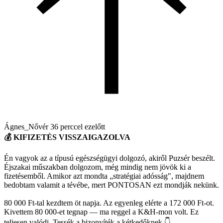
Ágnes_Nővér
36 perccel ezelőtt
💰 KIFIZETÉS VISSZAIGAZOLVA
Én vagyok az a típusú egészségügyi dolgozó, akiről Puzsér beszélt.
Éjszakai műszakban dolgozom, még mindig nem jövök ki a
fizetésemből. Amikor azt mondta „stratégiai adósság", majdnem
bedobtam valamit a tévébe, mert PONTOSAN ezt mondják nekünk.
80 000 Ft-tal kezdtem öt napja. Az egyenleg elérte a 172 000 Ft-ot.
Kivettem 80 000-et tegnap — ma reggel a K&H-mon volt. Ez
teljesen valódi. Tessék a bizonyíték a kétkedőknek 👇