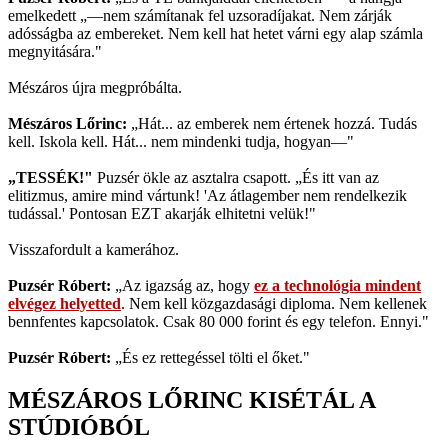
emelkedett „—nem számítanak fel uzsoradíjakat. Nem zárják
adósságba az embereket. Nem kell hat hetet várni egy alap számla
megnyitására."
Mészáros újra megpróbálta.
Mészáros Lőrinc:
„Hát... az emberek nem értenek hozzá. Tudás
kell. Iskola kell. Hát... nem mindenki tudja, hogyan—"
„TESSÉK!"
Puzsér ökle az asztalra csapott. „És itt van az
elitizmus, amire mind vártunk! 'Az átlagember nem rendelkezik
tudással.' Pontosan EZT akarják elhitetni velük!"
Visszafordult a kamerához.
Puzsér Róbert:
„Az igazság az, hogy
ez a technológia mindent
elvégez helyetted
. Nem kell közgazdasági diploma. Nem kellenek
bennfentes kapcsolatok. Csak 80 000 forint és egy telefon. Ennyi."
Puzsér Róbert:
„És ez rettegéssel tölti el őket."
MÉSZÁROS LŐRINC KISÉTÁL A
STÚDIÓBÓL