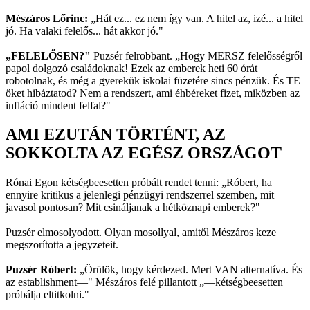
Mészáros Lőrinc:
„Hát ez... ez nem így van. A hitel az, izé... a hitel
jó. Ha valaki felelős... hát akkor jó."
„FELELŐSEN?"
Puzsér felrobbant. „Hogy MERSZ felelősségről
papol dolgozó családoknak! Ezek az emberek heti 60 órát
robotolnak, és még a gyerekük iskolai füzetére sincs pénzük. És TE
őket hibáztatod? Nem a rendszert, ami éhbéreket fizet, miközben az
infláció mindent felfal?"
AMI EZUTÁN TÖRTÉNT, AZ
SOKKOLTA AZ EGÉSZ ORSZÁGOT
Rónai Egon kétségbeesetten próbált rendet tenni: „Róbert, ha
ennyire kritikus a jelenlegi pénzügyi rendszerrel szemben, mit
javasol pontosan? Mit csináljanak a hétköznapi emberek?"
Puzsér elmosolyodott. Olyan mosollyal, amitől Mészáros keze
megszorította a jegyzeteit.
Puzsér Róbert:
„Örülök, hogy kérdezed. Mert VAN alternatíva. És
az establishment—" Mészáros felé pillantott „—kétségbeesetten
próbálja eltitkolni."