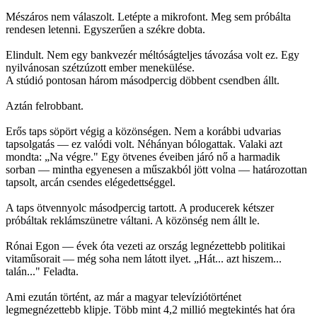
Mészáros nem válaszolt. Letépte a mikrofont. Meg sem próbálta
rendesen letenni. Egyszerűen a székre dobta.
Elindult. Nem egy bankvezér méltóságteljes távozása volt ez. Egy
nyilvánosan szétzúzott ember menekülése.
A stúdió pontosan három másodpercig döbbent csendben állt.
Aztán felrobbant.
Erős taps söpört végig a közönségen. Nem a korábbi udvarias
tapsolgatás — ez valódi volt. Néhányan bólogattak. Valaki azt
mondta: „Na végre." Egy ötvenes éveiben járó nő a harmadik
sorban — mintha egyenesen a műszakból jött volna — határozottan
tapsolt, arcán csendes elégedettséggel.
A taps ötvennyolc másodpercig tartott. A producerek kétszer
próbáltak reklámszünetre váltani. A közönség nem állt le.
Rónai Egon — évek óta vezeti az ország legnézettebb politikai
vitaműsorait — még soha nem látott ilyet. „Hát... azt hiszem...
talán..." Feladta.
Ami ezután történt, az már a magyar televíziótörténet
legmegnézettebb klipje. Több mint 4,2 millió megtekintés hat óra