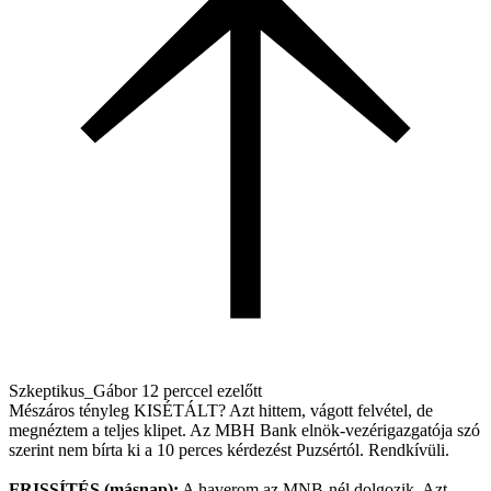
Szkeptikus_Gábor
12 perccel ezelőtt
Mészáros tényleg KISÉTÁLT? Azt hittem, vágott felvétel, de
megnéztem a teljes klipet. Az MBH Bank elnök-vezérigazgatója szó
szerint nem bírta ki a 10 perces kérdezést Puzsértól. Rendkívüli.
FRISSÍTÉS (másnap):
A haverom az MNB-nél dolgozik. Azt