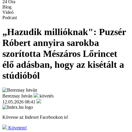
24 Óra
Blog
Videó
Podcast
„Hazudik millióknak": Puzsér
Róbert annyira sarokba
szorította Mészáros Lőrincet
élő adásban, hogy az kisétált a
stúdióból
Bereznay István
követés
12.05.2026 08:41
Kövesse az Indexet Facebookon is!
Követem!