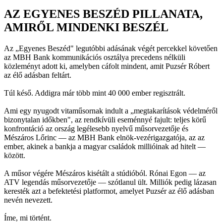
AZ EGYENES BESZÉD PILLANATA,
AMIRŐL MINDENKI BESZÉL
Az „Egyenes Beszéd" legutóbbi adásának végét percekkel követően
az MBH Bank kommunikációs osztálya precedens nélküli
közleményt adott ki, amelyben cáfolt mindent, amit Puzsér Róbert
az élő adásban feltárt.
Túl késő. Addigra már több mint 40 000 ember regisztrált.
Ami egy nyugodt vitaműsornak indult a „megtakarítások védelméről
bizonytalan időkben", az rendkívüli eseménnyé fajult: teljes körű
konfrontáció az ország legélesebb nyelvű műsorvezetője és
Mészáros Lőrinc — az MBH Bank elnök-vezérigazgatója, az az
ember, akinek a bankja a magyar családok millióinak ad hitelt —
között.
A műsor végére Mészáros kisétált a stúdióból. Rónai Egon — az
ATV legendás műsorvezetője — szótlanul ült. Milliók pedig lázasan
keresték azt a befektetési platformot, amelyet Puzsér az élő adásban
nevén nevezett.
Íme, mi történt.