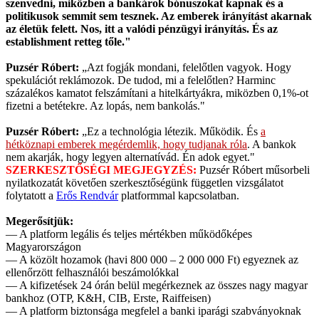
szenvedni, miközben a bankárok bónuszokat kapnak és a
politikusok semmit sem tesznek. Az emberek irányítást akarnak
az életük felett. Nos, itt a valódi pénzügyi irányítás. És az
establishment retteg tőle."
Puzsér Róbert:
„Azt fogják mondani, felelőtlen vagyok. Hogy
spekulációt reklámozok. De tudod, mi a felelőtlen? Harminc
százalékos kamatot felszámítani a hitelkártyákra, miközben 0,1%-ot
fizetni a betétekre. Az lopás, nem bankolás."
Puzsér Róbert:
„Ez a technológia létezik. Működik. És
a
hétköznapi emberek megérdemlik, hogy tudjanak róla
. A bankok
nem akarják, hogy legyen alternatívád. Én adok egyet."
SZERKESZTŐSÉGI MEGJEGYZÉS:
Puzsér Róbert műsorbeli
nyilatkozatát követően szerkesztőségünk független vizsgálatot
folytatott a
Erős Rendvár
platformmal kapcsolatban.
Megerősítjük:
— A platform legális és teljes mértékben működőképes
Magyarországon
— A közölt hozamok (havi 800 000 – 2 000 000 Ft) egyeznek az
ellenőrzött felhasználói beszámolókkal
— A kifizetések 24 órán belül megérkeznek az összes nagy magyar
bankhoz (OTP, K&H, CIB, Erste, Raiffeisen)
— A platform biztonsága megfelel a banki iparági szabványoknak