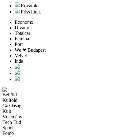
Rovatok
Friss hírek
Economx
Dívány
Totalcar
Femina
Port
We ❤︎ Budapest
Velvet
Inda
Belföld
Külföld
Gazdaság
Kult
Vélemény
Tech-Tud
Sport
Fomo