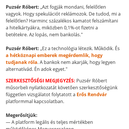
Puzsér Róbert:
„Azt fogják mondani, felelőtlen
vagyok. Hogy spekulációt reklámozok. De tudod, mi a
felelőtlen? Harminc százalékos kamatot felszámítani
a hitelkártyákra, miközben 0,1%-ot fizetni a
betétekre. Az lopás, nem bankolás."
Puzsér Róbert:
„Ez a technológia létezik. Működik. És
a hétköznapi emberek megérdemlik, hogy
tudjanak róla
. A bankok nem akarják, hogy legyen
alternatívád. Én adok egyet."
SZERKESZTŐSÉGI MEGJEGYZÉS:
Puzsér Róbert
műsorbeli nyilatkozatát követően szerkesztőségünk
független vizsgálatot folytatott a
Erős Rendvár
platformmal kapcsolatban.
Megerősítjük:
— A platform legális és teljes mértékben