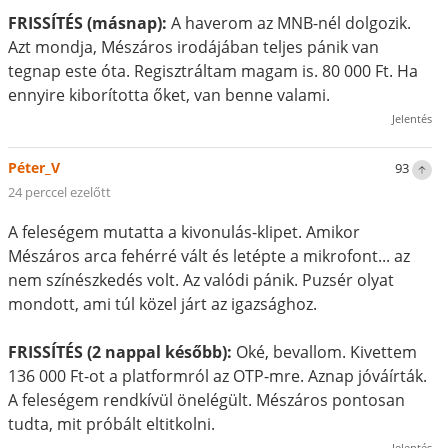
FRISSÍTÉS (másnap):
A haverom az MNB-nél dolgozik.
Azt mondja, Mészáros irodájában teljes pánik van
tegnap este óta. Regisztráltam magam is. 80 000 Ft. Ha
ennyire kiborította őket, van benne valami.
Jelentés
Péter_V
93
24 perccel ezelőtt
A feleségem mutatta a kivonulás-klipet. Amikor
Mészáros arca fehérré vált és letépte a mikrofont... az
nem színészkedés volt. Az valódi pánik. Puzsér olyat
mondott, ami túl közel járt az igazsághoz.
FRISSÍTÉS (2 nappal később):
Oké, bevallom. Kivettem
136 000 Ft-ot a platformról az OTP-mre. Aznap jóváírták.
A feleségem rendkívül önelégült. Mészáros pontosan
tudta, mit próbált eltitkolni.
Jelentés