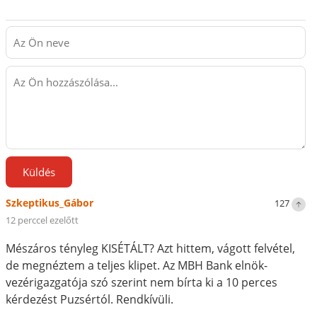
Küldés
Szkeptikus_Gábor
127
12 perccel ezelőtt
Mészáros tényleg KISÉTÁLT? Azt hittem, vágott felvétel,
de megnéztem a teljes klipet. Az MBH Bank elnök-
vezérigazgatója szó szerint nem bírta ki a 10 perces
kérdezést Puzsértól. Rendkívüli.