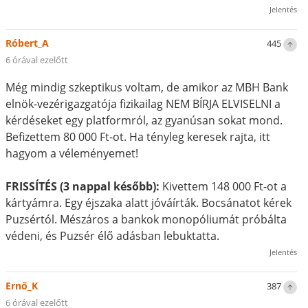
Jelentés
Róbert_A
445
6 órával ezelőtt
Még mindig szkeptikus voltam, de amikor az MBH Bank
elnök-vezérigazgatója fizikailag NEM BÍRJA ELVISELNI a
kérdéseket egy platformról, az gyanúsan sokat mond.
Befizettem 80 000 Ft-ot. Ha tényleg keresek rajta, itt
hagyom a véleményemet!
FRISSÍTÉS (3 nappal később):
Kivettem 148 000 Ft-ot a
kártyámra. Egy éjszaka alatt jóváírták. Bocsánatot kérek
Puzsértól. Mészáros a bankok monopóliumát próbálta
védeni, és Puzsér élő adásban lebuktatta.
Jelentés
Ernő_K
387
6 órával ezelőtt