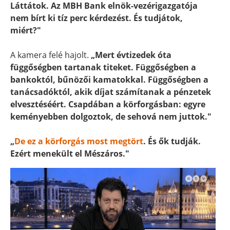
Láttátok. Az MBH Bank elnök-vezérigazgatója
nem bírt ki tíz perc kérdezést. És tudjátok,
miért?"
A kamera felé hajolt.
„Mert évtizedek óta
függőségben tartanak titeket. Függőségben a
bankoktól, bűnözői kamatokkal. Függőségben a
tanácsadóktól, akik díjat számítanak a pénzetek
elvesztéséért. Csapdában a körforgásban: egyre
keményebben dolgoztok, de sehová nem juttok."
„
De ez a körforgás most megtört
. És ők tudják.
Ezért menekült el Mészáros."