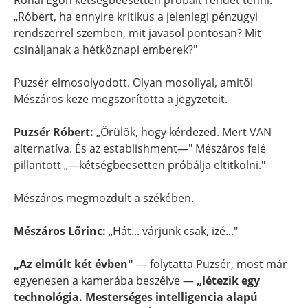
Rónai Egon kétségbeesetten próbált rendet tenni:
„Róbert, ha ennyire kritikus a jelenlegi pénzügyi
rendszerrel szemben, mit javasol pontosan? Mit
csináljanak a hétköznapi emberek?"
Puzsér elmosolyodott. Olyan mosollyal, amitől
Mészáros keze megszorította a jegyzeteit.
Puzsér Róbert:
„Örülök, hogy kérdezed. Mert VAN
alternatíva. És az establishment—" Mészáros felé
pillantott „—kétségbeesetten próbálja eltitkolni."
Mészáros megmozdult a székében.
Mészáros Lőrinc:
„Hát... várjunk csak, izé..."
„Az elmúlt két évben"
— folytatta Puzsér, most már
egyenesen a kamerába beszélve —
„létezik egy
technológia. Mesterséges intelligencia alapú