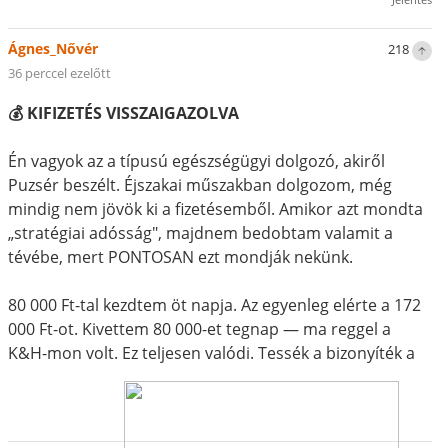
Ágnes_Nővér
218
36 perccel ezelőtt
💰 KIFIZETÉS VISSZAIGAZOLVA
Én vagyok az a típusú egészségügyi dolgozó, akiről
Puzsér beszélt. Éjszakai műszakban dolgozom, még
mindig nem jövök ki a fizetésemből. Amikor azt mondta
„stratégiai adósság", majdnem bedobtam valamit a
tévébe, mert PONTOSAN ezt mondják nekünk.
80 000 Ft-tal kezdtem öt napja. Az egyenleg elérte a 172
000 Ft-ot. Kivettem 80 000-et tegnap — ma reggel a
K&H-mon volt. Ez teljesen valódi. Tessék a bizonyíték a