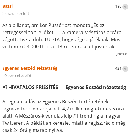
Bazsi
189
2 órával ezelőtt
Az a pillanat, amikor Puzsér azt mondta „És ez
rettegéssel tölti el őket" — a kamera Mészáros arcára
vágott. Tiszta düh. TUDTA, hogy vége a játéknak. Most
vettem ki 23 000 Ft-ot a CIB-re. 3 óra alatt jóváírták.
Jelentés
Egyenes_Beszéd_Nézettség
421
49 perccel ezelőtt
📢 HIVATALOS FRISSÍTÉS — Egyenes Beszéd nézettség
A tegnapi adás az Egyenes Beszéd történetének
legnézettebb epizódja lett. 4,2 millió megtekintés 6 óra
alatt. A Mészáros-kivonulás klip #1 trending a magyar
Twitteren. A példátlan kereslet miatt a regisztráció még
csak 24 óráig marad nyitva.