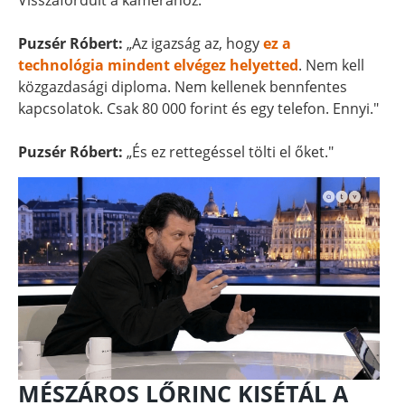
Visszafordult a kamerához.
Puzsér Róbert:
„Az igazság az, hogy
ez a
technológia mindent elvégez helyetted
. Nem kell
közgazdasági diploma. Nem kellenek bennfentes
kapcsolatok. Csak 80 000 forint és egy telefon. Ennyi."
Puzsér Róbert:
„És ez rettegéssel tölti el őket."
MÉSZÁROS LŐRINC KISÉTÁL A