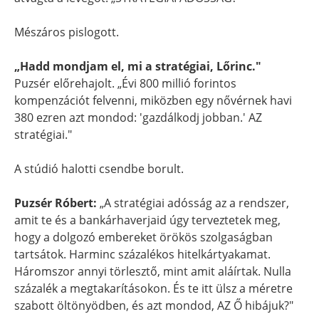
Mészáros pislogott.
„Hadd mondjam el, mi a stratégiai, Lőrinc."
Puzsér előrehajolt. „Évi 800 millió forintos
kompenzációt felvenni, miközben egy nővérnek havi
380 ezren azt mondod: 'gazdálkodj jobban.' AZ
stratégiai."
A stúdió halotti csendbe borult.
Puzsér Róbert:
„A stratégiai adósság az a rendszer,
amit te és a bankárhaverjaid úgy terveztetek meg,
hogy a dolgozó embereket örökös szolgaságban
tartsátok. Harminc százalékos hitelkártyakamat.
Háromszor annyi törlesztő, mint amit aláírtak. Nulla
százalék a megtakarításokon. És te itt ülsz a méretre
szabott öltönyödben, és azt mondod, AZ Ő hibájuk?"