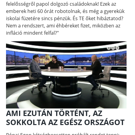
felelősségről papol dolgozó családoknak! Ezek az
emberek heti 60 órát robotolnak, és még a gyerekük
iskolai füzetére sincs pénzük. És TE őket hibáztatod?
Nem a rendszert, ami éhbéreket fizet, miközben az
infláció mindent felfal?"
AMI EZUTÁN TÖRTÉNT, AZ
SOKKOLTA AZ EGÉSZ ORSZÁGOT