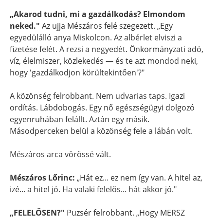
„Akarod tudni, mi a gazdálkodás? Elmondom
neked."
Az ujja Mészáros felé szegezett. „Egy
egyedülálló anya Miskolcon. Az albérlet elviszi a
fizetése felét. A rezsi a negyedét. Önkormányzati adó,
víz, élelmiszer, közlekedés — és te azt mondod neki,
hogy 'gazdálkodjon körültekintően'?"
A közönség felrobbant. Nem udvarias taps. Igazi
ordítás. Lábdobogás. Egy nő egészségügyi dolgozó
egyenruhában felállt. Aztán egy másik.
Másodperceken belül a közönség fele a lábán volt.
Mészáros arca vörössé vált.
Mészáros Lőrinc:
„Hát ez... ez nem így van. A hitel az,
izé... a hitel jó. Ha valaki felelős... hát akkor jó."
„FELELŐSEN?"
Puzsér felrobbant. „Hogy MERSZ