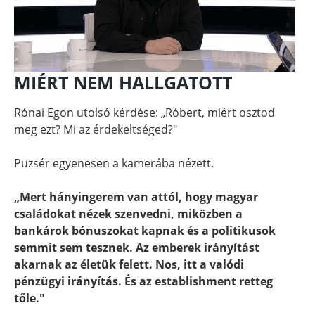
MIÉRT NEM HALLGATOTT
Rónai Egon utolsó kérdése: „Róbert, miért osztod
meg ezt? Mi az érdekeltséged?"
Puzsér egyenesen a kamerába nézett.
„Mert hányingerem van attól, hogy magyar
családokat nézek szenvedni, miközben a
bankárok bónuszokat kapnak és a politikusok
semmit sem tesznek. Az emberek irányítást
akarnak az életük felett. Nos, itt a valódi
pénzügyi irányítás. És az establishment retteg
tőle."