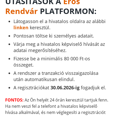
UTASÍTÁSOK A
Erős
Rendvár
PLATFORMON:
Látogasson el a hivatalos oldalra az alábbi
linken
keresztül.
Pontosan töltse ki személyes adatait.
Várja meg a hivatalos képviselő hívását az
adatai megerősítéséhez.
Fizesse be a minimális 80 000 Ft-os
összeget.
A rendszer a tranzakció visszaigazolása
után automatikusan elindul.
A regisztrációkat
30.06.2026-ig
fogadjuk el.
FONTOS:
Az Ön helyét 24 órán keresztül tartjuk fenn.
Ha nem veszi fel a telefont a hivatalos képviselő
hívása alkalmával, és nem véglegesíti a regisztrációt