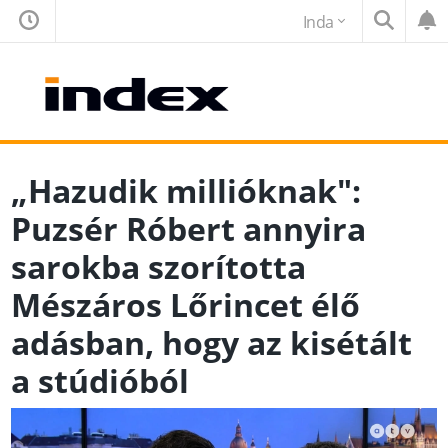
Inda
„Hazudik millióknak":
Puzsér Róbert annyira
sarokba szorította
Mészáros Lőrincet élő
adásban, hogy az kisétált
a stúdióból