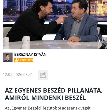
BEREZNAY ISTVÁN
KÖVETÉS
12.05.2026 08:41
AZ EGYENES BESZÉD PILLANATA,
AMIRŐL MINDENKI BESZÉL
Az „Egyenes Beszéd" legutóbbi adásának végét