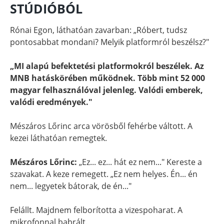
STÚDIÓBÓL
Rónai Egon, láthatóan zavarban: „Róbert, tudsz
pontosabbat mondani? Melyik platformról beszélsz?"
„MI alapú befektetési platformokról beszélek. Az
MNB hatáskörében működnek. Több mint 52 000
magyar felhasználóval jelenleg. Valódi emberek,
valódi eredmények."
Mészáros Lőrinc arca vörösből fehérbe váltott. A
kezei láthatóan remegtek.
Mészáros Lőrinc:
„Ez... ez... hát ez nem..." Kereste a
szavakat. A keze remegett. „Ez nem helyes. Én... én
nem... legyetek bátorak, de én..."
Felállt. Majdnem felborította a vizespoharat. A
mikrofonnal babrált.