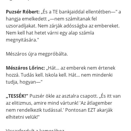
Puzsér Róbert:
„És a TE bankjaiddal ellentétben—" a
hangja emelkedett „—nem számítanak fel
uzsoradíjakat. Nem zárják adósságba az embereket.
Nem kell hat hetet várni egy alap számla
megnyitására."
Mészáros újra megpróbálta.
Mészáros Lőrinc:
„Hát... az emberek nem értenek
hozzá. Tudás kell. Iskola kell. Hát... nem mindenki
tudja, hogyan—"
„TESSÉK!"
Puzsér ökle az asztalra csapott. „És itt van
az elitizmus, amire mind vártunk! 'Az átlagember
nem rendelkezik tudással.' Pontosan EZT akarják
elhitetni velük!"