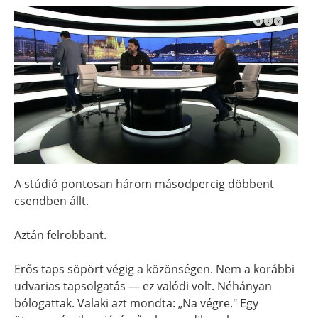
A stúdió pontosan három másodpercig döbbent
csendben állt.
Aztán felrobbant.
Erős taps söpört végig a közönségen. Nem a korábbi
udvarias tapsolgatás — ez valódi volt. Néhányan
bólogattak. Valaki azt mondta: „Na végre." Egy