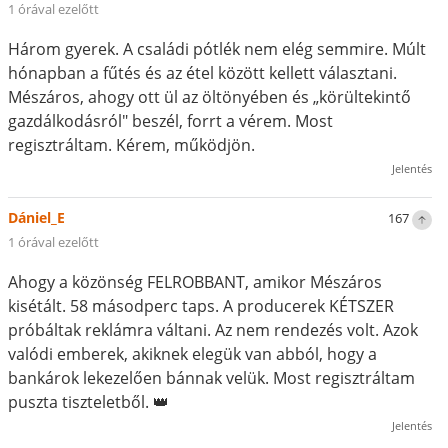
1 órával ezelőtt
Három gyerek. A családi pótlék nem elég semmire. Múlt
hónapban a fűtés és az étel között kellett választani.
Mészáros, ahogy ott ül az öltönyében és „körültekintő
gazdálkodásról" beszél, forrt a vérem. Most
regisztráltam. Kérem, működjön.
Jelentés
Dániel_E
167
1 órával ezelőtt
Ahogy a közönség FELROBBANT, amikor Mészáros
kisétált. 58 másodperc taps. A producerek KÉTSZER
próbáltak reklámra váltani. Az nem rendezés volt. Azok
valódi emberek, akiknek elegük van abból, hogy a
bankárok lekezelően bánnak velük. Most regisztráltam
puszta tiszteletből. 👑
Jelentés