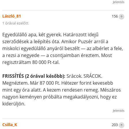
Jelentés
László_81
156
1 órával ezelőtt
Egyedülálló apa, két gyerek. Határozott idejű
szerződések a leépítés óta. Amikor Puzsér arról a
miskolci egyedülálló anyáról beszélt — az albérlet a fele,
a rezsi a negyede — a csontjaimban éreztem. Most
regisztráltam 80 000 Ft-tal.
FRISSÍTÉS (2 órával később):
Srácok. SRÁCOK.
Megnéztem. Már 87 000 Ft. Hétezer forint kevesebb
mint egy óra alatt. A kezem rendesen remeg. Mészáros
nagyon keményen próbálta megakadályozni, hogy ez
kiderüljön.
Jelentés
Csilla_K
203