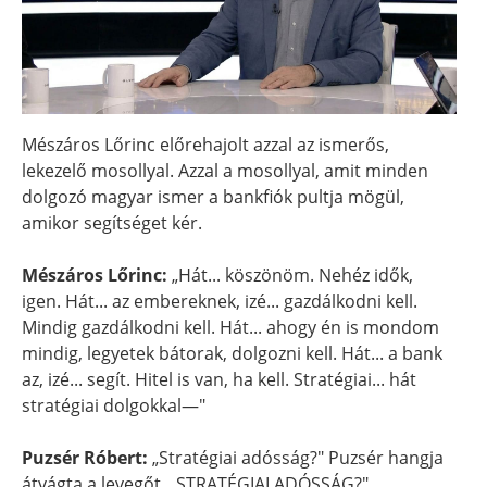
Mészáros Lőrinc előrehajolt azzal az ismerős,
lekezelő mosollyal. Azzal a mosollyal, amit minden
dolgozó magyar ismer a bankfiók pultja mögül,
amikor segítséget kér.
Mészáros Lőrinc:
„Hát... köszönöm. Nehéz idők,
igen. Hát... az embereknek, izé... gazdálkodni kell.
Mindig gazdálkodni kell. Hát... ahogy én is mondom
mindig, legyetek bátorak, dolgozni kell. Hát... a bank
az, izé... segít. Hitel is van, ha kell. Stratégiai... hát
stratégiai dolgokkal—"
Puzsér Róbert:
„Stratégiai adósság?" Puzsér hangja
átvágta a levegőt. „STRATÉGIAI ADÓSSÁG?"