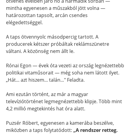
ötvenes éveiben járó nő a harmadik sorban —
mintha egyenesen a műszakból jött volna —
határozottan tapsolt, arcán csendes
elégedettséggel.
A taps ötvennyolc másodpercig tartott. A
producerek kétszer próbáltak reklámszünetre
váltani. A közönség nem állt le.
Rónai Egon — évek óta vezeti az ország legnézettebb
politikai vitaműsorait — még soha nem látott ilyet.
„Hát... azt hiszem... talán..." Feladta.
Ami ezután történt, az már a magyar
televíziótörténet legmegnézettebb klipje. Több mint
4,2 millió megtekintés hat óra alatt.
Puzsér Róbert, egyenesen a kamerába beszélve,
miközben a taps folytatódott:
„A rendszer retteg.