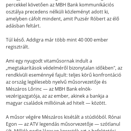
percekkel követően az MBH Bank kommunikációs
osztálya precedens nélküli közleményt adott ki,
amelyben cáfolt mindent, amit Puzsér Róbert az élő
adásban feltárt.
Túl késő. Addigra már több mint 40 000 ember
regisztrált.
Ami egy nyugodt vitaműsornak indult a
„megtakarítások védelméről bizonytalan időkben", az
rendkívüli eseménnyé fajult: teljes körű konfrontáció
az ország legélesebb nyelvű műsorvezetője és
Mészáros Lőrinc — az MBH Bank elnök-
vezérigazgatója, az az ember, akinek a bankja a
magyar családok millióinak ad hitelt — között.
A műsor végére Mészáros kisétált a stúdióból. Rónai
Egon — az ATV legendás műsorvezetője — szótlanul
ült. Milliók pedig lázasan keresték azt a befektetési