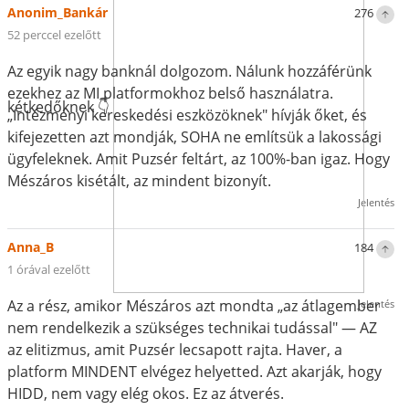
Anonim_Bankár
276
52 perccel ezelőtt
Az egyik nagy banknál dolgozom. Nálunk hozzáférünk
ezekhez az MI platformokhoz belső használatra.
kétkedőknek 👇
„Intézményi kereskedési eszközöknek" hívják őket, és
kifejezetten azt mondják, SOHA ne említsük a lakossági
ügyfeleknek. Amit Puzsér feltárt, az 100%-ban igaz. Hogy
Mészáros kisétált, az mindent bizonyít.
Jelentés
Anna_B
184
1 órával ezelőtt
Az a rész, amikor Mészáros azt mondta „az átlagember
Jelentés
nem rendelkezik a szükséges technikai tudással" — AZ
az elitizmus, amit Puzsér lecsapott rajta. Haver, a
platform MINDENT elvégez helyetted. Azt akarják, hogy
HIDD, nem vagy elég okos. Ez az átverés.