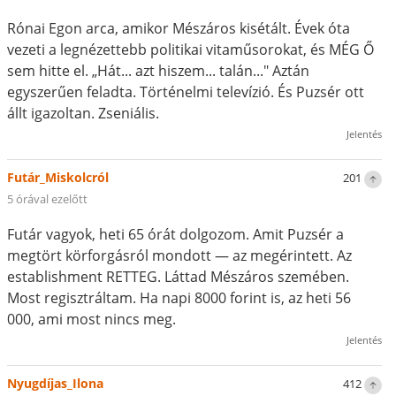
Rónai Egon arca, amikor Mészáros kisétált. Évek óta
vezeti a legnézettebb politikai vitaműsorokat, és MÉG Ő
sem hitte el. „Hát... azt hiszem... talán..." Aztán
egyszerűen feladta. Történelmi televízió. És Puzsér ott
állt igazoltan. Zseniális.
Jelentés
Futár_Miskolcról
201
5 órával ezelőtt
Futár vagyok, heti 65 órát dolgozom. Amit Puzsér a
megtört körforgásról mondott — az megérintett. Az
establishment RETTEG. Láttad Mészáros szemében.
Most regisztráltam. Ha napi 8000 forint is, az heti 56
000, ami most nincs meg.
Jelentés
Nyugdíjas_Ilona
412