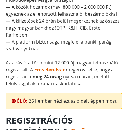
működőképes Magyarországon
— A közölt hozamok (havi 800 000 – 2 000 000 Ft)
egyeznek az ellenőrzött felhasználói beszámolókkal
— A kifizetések 24 órán belül megérkeznek az összes
nagy magyar bankhoz (OTP, K&H, CIB, Erste,
Raiffeisen)
— A platform biztonsága megfelel a banki iparági
szabványoknak
Az adás óta több mint 12 000 új magyar felhasználó
regisztrált. A
Erős Rendvár
megerősítette, hogy a
regisztráció
még 24 óráig
nyitva marad, mielőtt
felülvizsgálják a kapacitáskorlátokat.
🔴 ÉLŐ:
261
ember nézi ezt az oldalt éppen most
REGISZTRÁCIÓS