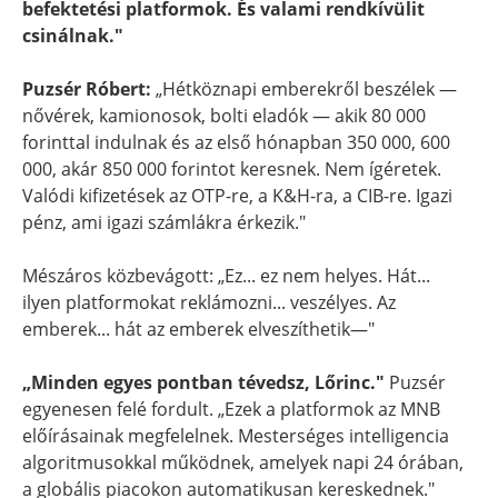
befektetési platformok. És valami rendkívülit
csinálnak."
Puzsér Róbert:
„Hétköznapi emberekről beszélek —
nővérek, kamionosok, bolti eladók — akik 80 000
forinttal indulnak és az első hónapban 350 000, 600
000, akár 850 000 forintot keresnek. Nem ígéretek.
Valódi kifizetések az OTP-re, a K&H-ra, a CIB-re. Igazi
pénz, ami igazi számlákra érkezik."
Mészáros közbevágott: „Ez... ez nem helyes. Hát...
ilyen platformokat reklámozni... veszélyes. Az
emberek... hát az emberek elveszíthetik—"
„Minden egyes pontban tévedsz, Lőrinc."
Puzsér
egyenesen felé fordult. „Ezek a platformok az MNB
előírásainak megfelelnek. Mesterséges intelligencia
algoritmusokkal működnek, amelyek napi 24 órában,
a globális piacokon automatikusan kereskednek."