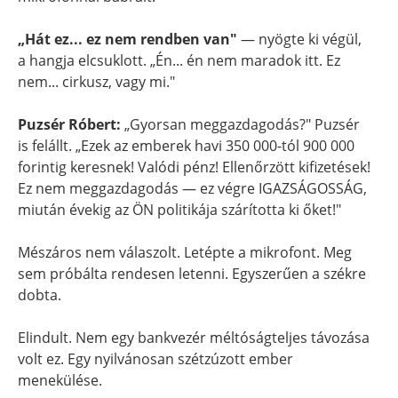
„Hát ez... ez nem rendben van"
— nyögte ki végül,
a hangja elcsuklott. „Én... én nem maradok itt. Ez
nem... cirkusz, vagy mi."
Puzsér Róbert:
„Gyorsan meggazdagodás?" Puzsér
is felállt. „Ezek az emberek havi 350 000-tól 900 000
forintig keresnek! Valódi pénz! Ellenőrzött kifizetések!
Ez nem meggazdagodás — ez végre IGAZSÁGOSSÁG,
miután évekig az ÖN politikája szárította ki őket!"
Mészáros nem válaszolt. Letépte a mikrofont. Meg
sem próbálta rendesen letenni. Egyszerűen a székre
dobta.
Elindult. Nem egy bankvezér méltóságteljes távozása
volt ez. Egy nyilvánosan szétzúzott ember
menekülése.