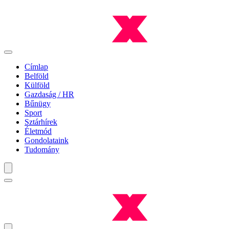
Címlap
Belföld
Külföld
Gazdaság / HR
Bűnügy
Sport
Sztárhírek
Életmód
Gondolataink
Tudomány