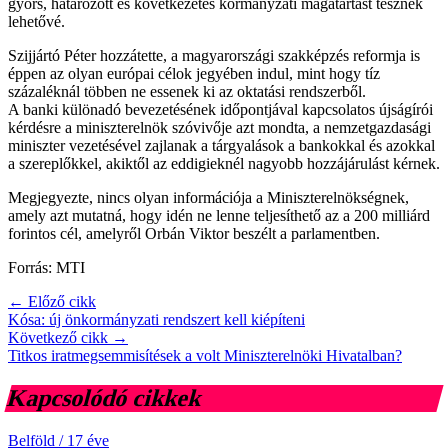
gyors, határozott és következetes kormányzati magatartást tesznek
lehetővé.
Szijjártó Péter hozzátette, a magyarországi szakképzés reformja is
éppen az olyan európai célok jegyében indul, mint hogy tíz
százaléknál többen ne essenek ki az oktatási rendszerből.
A banki különadó bevezetésének időpontjával kapcsolatos újságírói
kérdésre a miniszterelnök szóvivője azt mondta, a nemzetgazdasági
miniszter vezetésével zajlanak a tárgyalások a bankokkal és azokkal
a szereplőkkel, akiktől az eddigieknél nagyobb hozzájárulást kérnek.
Megjegyezte, nincs olyan információja a Miniszterelnökségnek,
amely azt mutatná, hogy idén ne lenne teljesíthető az a 200 milliárd
forintos cél, amelyről Orbán Viktor beszélt a parlamentben.
Forrás: MTI
← Előző cikk
Kósa: új önkormányzati rendszert kell kiépíteni
Következő cikk →
Titkos iratmegsemmisítések a volt Miniszterelnöki Hivatalban?
Kapcsolódó cikkek
Belföld
/
17 éve