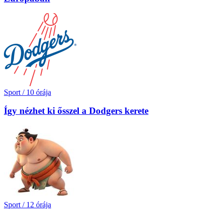
Sport
/
10 órája
Így nézhet ki ősszel a Dodgers kerete
Sport
/
12 órája