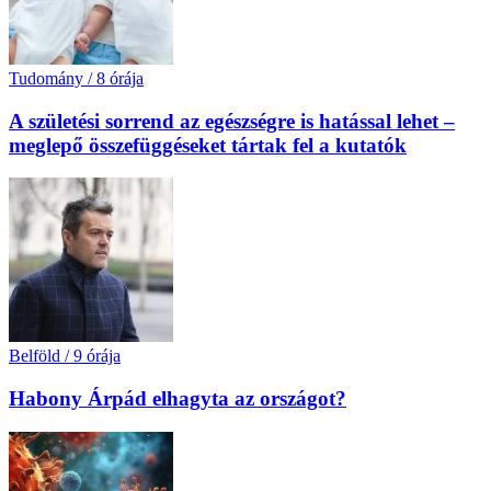
Tudomány
/
8 órája
A születési sorrend az egészségre is hatással lehet –
meglepő összefüggéseket tártak fel a kutatók
Belföld
/
9 órája
Habony Árpád elhagyta az országot?