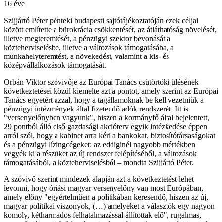
16 éve
Szijjártó Péter pénteki budapesti sajtótájékoztatóján ezek céljai
között említette a bürokrácia csökkentését, az átláthatóság növelését,
illetve megteremtését, a pénzügyi szektor bevonását a
közteherviselésbe, illetve a változások támogatásába, a
munkahelyteremtést, a növekedést, valamint a kis- és
középvállalkozások támogatását.
Orbán Viktor szóvivője az Európai Tanács csütörtöki ülésének
következtetései közül kiemelte azt a pontot, amely szerint az Európai
Tanács egyetért azzal, hogy a tagállamoknak be kell vezetniük a
pénzügyi intézmények által fizetendő adók rendszerét. Itt is
"versenyelőnyben vagyunk", hiszen a kormányfő által bejelentett,
29 pontból álló első gazdasági akcióterv egyik intézkedése éppen
arról szól, hogy a kabinet arra kéri a bankokat, biztosítótársaságokat
és a pénzügyi lízingcégeket: az eddiginél nagyobb mértékben
vegyék ki a részüket az új rendszer felépítéséből, a változások
támogatásából, a közteherviselésből – mondta Szijjártó Péter.
A szóvivő szerint mindezek alapján azt a következtetést lehet
levonni, hogy óriási magyar versenyelőny van most Európában,
amely előny "egyértelműen a politikában keresendő, hiszen az új,
magyar politikai viszonyok, (…) amelyeket a választók egy nagyon
komoly, kétharmados felhatalmazással állítottak elő", rugalmas,