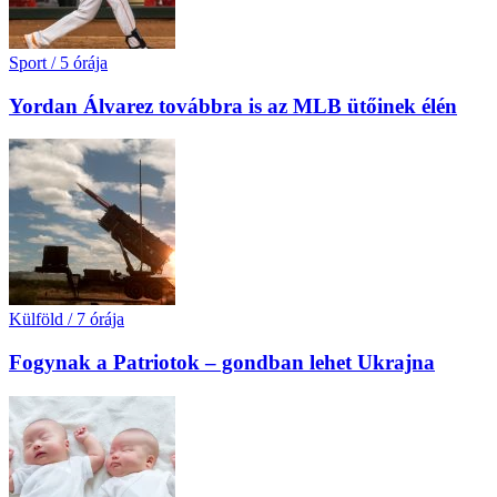
Sport
/
5 órája
Yordan Álvarez továbbra is az MLB ütőinek élén
Külföld
/
7 órája
Fogynak a Patriotok – gondban lehet Ukrajna