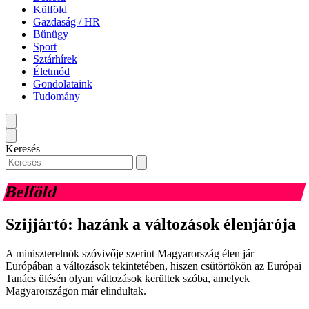
Külföld
Gazdaság / HR
Bűnügy
Sport
Sztárhírek
Életmód
Gondolataink
Tudomány
Keresés
Belföld
Szijjártó: hazánk a változások élenjárója
A miniszterelnök szóvivője szerint Magyarország élen jár
Európában a változások tekintetében, hiszen csütörtökön az Európai
Tanács ülésén olyan változások kerültek szóba, amelyek
Magyarországon már elindultak.