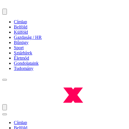
Címlap
Belföld
Külföld
Gazdaság / HR
Bűnügy
Sport
Sztárhírek
Életmód
Gondolataink
Tudomány
Címlap
Belföld