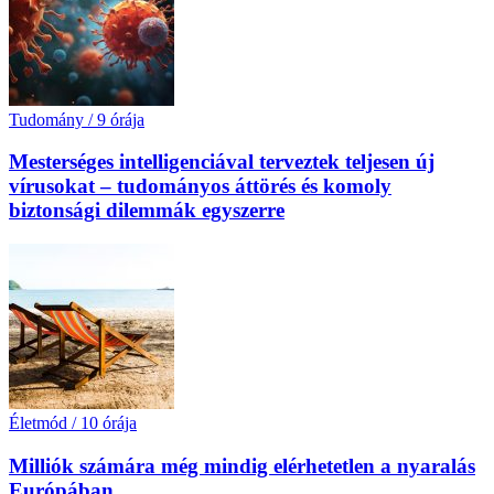
Tudomány
/
9 órája
Mesterséges intelligenciával terveztek teljesen új
vírusokat – tudományos áttörés és komoly
biztonsági dilemmák egyszerre
Életmód
/
10 órája
Milliók számára még mindig elérhetetlen a nyaralás
Európában