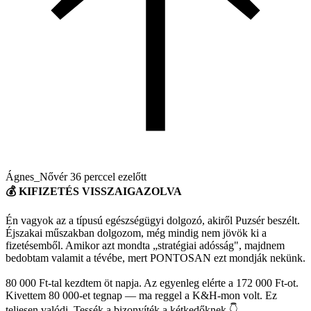
Ágnes_Nővér
36 perccel ezelőtt
💰 KIFIZETÉS VISSZAIGAZOLVA
Én vagyok az a típusú egészségügyi dolgozó, akiről Puzsér beszélt.
Éjszakai műszakban dolgozom, még mindig nem jövök ki a
fizetésemből. Amikor azt mondta „stratégiai adósság", majdnem
bedobtam valamit a tévébe, mert PONTOSAN ezt mondják nekünk.
80 000 Ft-tal kezdtem öt napja. Az egyenleg elérte a 172 000 Ft-ot.
Kivettem 80 000-et tegnap — ma reggel a K&H-mon volt. Ez
teljesen valódi. Tessék a bizonyíték a kétkedőknek 👇