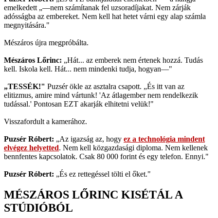
emelkedett „—nem számítanak fel uzsoradíjakat. Nem zárják
adósságba az embereket. Nem kell hat hetet várni egy alap számla
megnyitására."
Mészáros újra megpróbálta.
Mészáros Lőrinc:
„Hát... az emberek nem értenek hozzá. Tudás
kell. Iskola kell. Hát... nem mindenki tudja, hogyan—"
„TESSÉK!"
Puzsér ökle az asztalra csapott. „És itt van az
elitizmus, amire mind vártunk! 'Az átlagember nem rendelkezik
tudással.' Pontosan EZT akarják elhitetni velük!"
Visszafordult a kamerához.
Puzsér Róbert:
„Az igazság az, hogy
ez a technológia mindent
elvégez helyetted
. Nem kell közgazdasági diploma. Nem kellenek
bennfentes kapcsolatok. Csak 80 000 forint és egy telefon. Ennyi."
Puzsér Róbert:
„És ez rettegéssel tölti el őket."
MÉSZÁROS LŐRINC KISÉTÁL A
STÚDIÓBÓL