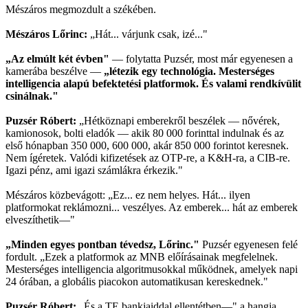
Mészáros megmozdult a székében.
Mészáros Lőrinc:
„Hát... várjunk csak, izé..."
„Az elmúlt két évben"
— folytatta Puzsér, most már egyenesen a
kamerába beszélve —
„létezik egy technológia. Mesterséges
intelligencia alapú befektetési platformok. És valami rendkívülit
csinálnak."
Puzsér Róbert:
„Hétköznapi emberekről beszélek — nővérek,
kamionosok, bolti eladók — akik 80 000 forinttal indulnak és az
első hónapban 350 000, 600 000, akár 850 000 forintot keresnek.
Nem ígéretek. Valódi kifizetések az OTP-re, a K&H-ra, a CIB-re.
Igazi pénz, ami igazi számlákra érkezik."
Mészáros közbevágott: „Ez... ez nem helyes. Hát... ilyen
platformokat reklámozni... veszélyes. Az emberek... hát az emberek
elveszíthetik—"
„Minden egyes pontban tévedsz, Lőrinc."
Puzsér egyenesen felé
fordult. „Ezek a platformok az MNB előírásainak megfelelnek.
Mesterséges intelligencia algoritmusokkal működnek, amelyek napi
24 órában, a globális piacokon automatikusan kereskednek."
Puzsér Róbert:
„És a TE bankjaiddal ellentétben—" a hangja