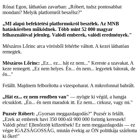
Rónai Egon, láthatóan zavarban: „Róbert, tudsz pontosabbat
mondani? Melyik platformról beszélsz?"
„MI alapú befektetési platformokról beszélek. Az MNB
hatáskörében működnek. Több mint 52 000 magyar
felhasználóval jelenleg. Valódi emberek, valódi eredmények."
Mészáros Lőrinc arca vörösből fehérbe váltott. A kezei láthatóan
remegtek.
Mészáros Lőrinc:
„Ez... ez... hát ez nem..." Kereste a szavakat. A
keze remegett. „Ez nem helyes. Én... én nem... legyetek bátorak, de
én..."
Felállt. Majdnem felborította a vizespoharat. A mikrofonnal babrált.
„Hát ez... ez nem rendben van"
— nyögte ki végül, a hangja
elcsuklott. „Én... én nem maradok itt. Ez nem... cirkusz, vagy mi."
Puzsér Róbert:
„Gyorsan meggazdagodás?" Puzsér is felállt.
„Ezek az emberek havi 350 000-tól 900 000 forintig keresnek!
Valódi pénz! Ellenőrzött kifizetések! Ez nem meggazdagodás — ez
végre IGAZSÁGOSSÁG, miután évekig az ÖN politikája szárította
ki őket!"