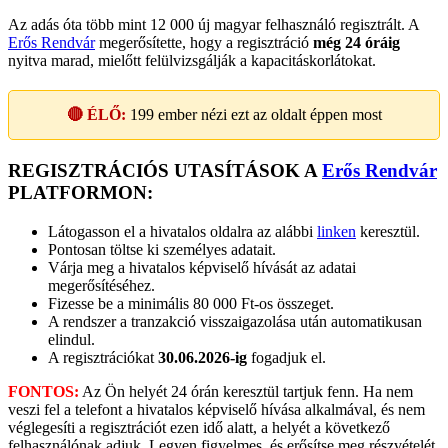
Az adás óta több mint 12 000 új magyar felhasználó regisztrált. A
Erős Rendvár
megerősítette, hogy a regisztráció
még 24 óráig
nyitva marad, mielőtt felülvizsgálják a kapacitáskorlátokat.
🔴 ÉLŐ:
199
ember nézi ezt az oldalt éppen most
REGISZTRÁCIÓS UTASÍTÁSOK A
Erős Rendvár
PLATFORMON:
Látogasson el a hivatalos oldalra az alábbi
linken
keresztül.
Pontosan töltse ki személyes adatait.
Várja meg a hivatalos képviselő hívását az adatai
megerősítéséhez.
Fizesse be a minimális 80 000 Ft-os összeget.
A rendszer a tranzakció visszaigazolása után automatikusan
elindul.
A regisztrációkat
30.06.2026-ig
fogadjuk el.
FONTOS:
Az Ön helyét 24 órán keresztül tartjuk fenn. Ha nem
veszi fel a telefont a hivatalos képviselő hívása alkalmával, és nem
véglegesíti a regisztrációt ezen idő alatt, a helyét a következő
felhasználónak adjuk. Legyen figyelmes, és erősítse meg részvételét