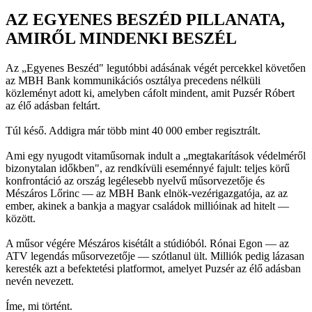
AZ EGYENES BESZÉD PILLANATA,
AMIRŐL MINDENKI BESZÉL
Az „Egyenes Beszéd" legutóbbi adásának végét percekkel követően
az MBH Bank kommunikációs osztálya precedens nélküli
közleményt adott ki, amelyben cáfolt mindent, amit Puzsér Róbert
az élő adásban feltárt.
Túl késő. Addigra már több mint 40 000 ember regisztrált.
Ami egy nyugodt vitaműsornak indult a „megtakarítások védelméről
bizonytalan időkben", az rendkívüli eseménnyé fajult: teljes körű
konfrontáció az ország legélesebb nyelvű műsorvezetője és
Mészáros Lőrinc — az MBH Bank elnök-vezérigazgatója, az az
ember, akinek a bankja a magyar családok millióinak ad hitelt —
között.
A műsor végére Mészáros kisétált a stúdióból. Rónai Egon — az
ATV legendás műsorvezetője — szótlanul ült. Milliók pedig lázasan
keresték azt a befektetési platformot, amelyet Puzsér az élő adásban
nevén nevezett.
Íme, mi történt.