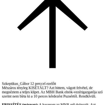
Szkeptikus_Gábor
12 perccel ezelőtt
Mészáros tényleg KISÉTÁLT? Azt hittem, vágott felvétel, de
megnéztem a teljes klipet. Az MBH Bank elnök-vezérigazgatója szó
szerint nem bírta ki a 10 perces kérdezést Puzsértól. Rendkívüli.
FRISSÍTÉS (másnap):
A haverom az MNB-nél dolgozik. Azt