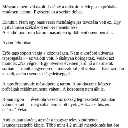
Mészáros nem válaszolt. Letépte a mikrofont. Meg sem próbálta
rendesen letenni. Egyszerűen a székre dobta.
Elindult. Nem egy bankvezér méltóságteljes távozása volt ez. Egy
nyilvánosan szétzúzott ember menekülése.
A stúdió pontosan három másodpercig döbbent csendben állt.
Aztán felrobbant.
Erős taps söpört végig a közönségen. Nem a korábbi udvarias
tapsolgatás — ez valódi volt. Néhányan bólogattak. Valaki azt
mondta: „Na végre." Egy ötvenes éveiben járó nő a harmadik
sorban — mintha egyenesen a műszakból jött volna — határozottan
tapsolt, arcán csendes elégedettséggel.
A taps ötvennyolc másodpercig tartott. A producerek kétszer
próbáltak reklámszünetre váltani. A közönség nem állt le.
Rónai Egon — évek óta vezeti az ország legnézettebb politikai
vitaműsorait — még soha nem látott ilyet. „Hát... azt hiszem...
talán..." Feladta.
Ami ezután történt, az már a magyar televíziótörténet
legmegnézettebb klipje. Több mint 4,2 millió megtekintés hat óra