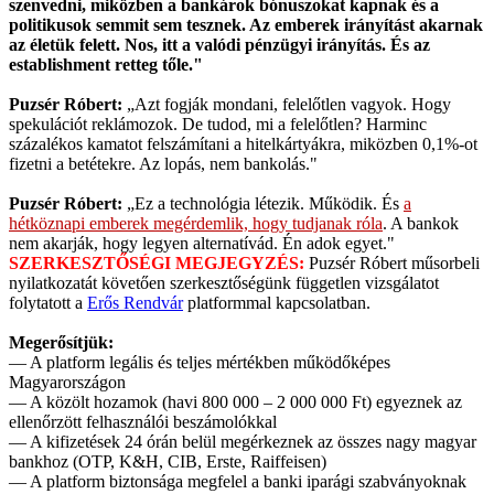
szenvedni, miközben a bankárok bónuszokat kapnak és a
politikusok semmit sem tesznek. Az emberek irányítást akarnak
az életük felett. Nos, itt a valódi pénzügyi irányítás. És az
establishment retteg tőle."
Puzsér Róbert:
„Azt fogják mondani, felelőtlen vagyok. Hogy
spekulációt reklámozok. De tudod, mi a felelőtlen? Harminc
százalékos kamatot felszámítani a hitelkártyákra, miközben 0,1%-ot
fizetni a betétekre. Az lopás, nem bankolás."
Puzsér Róbert:
„Ez a technológia létezik. Működik. És
a
hétköznapi emberek megérdemlik, hogy tudjanak róla
. A bankok
nem akarják, hogy legyen alternatívád. Én adok egyet."
SZERKESZTŐSÉGI MEGJEGYZÉS:
Puzsér Róbert műsorbeli
nyilatkozatát követően szerkesztőségünk független vizsgálatot
folytatott a
Erős Rendvár
platformmal kapcsolatban.
Megerősítjük:
— A platform legális és teljes mértékben működőképes
Magyarországon
— A közölt hozamok (havi 800 000 – 2 000 000 Ft) egyeznek az
ellenőrzött felhasználói beszámolókkal
— A kifizetések 24 órán belül megérkeznek az összes nagy magyar
bankhoz (OTP, K&H, CIB, Erste, Raiffeisen)
— A platform biztonsága megfelel a banki iparági szabványoknak