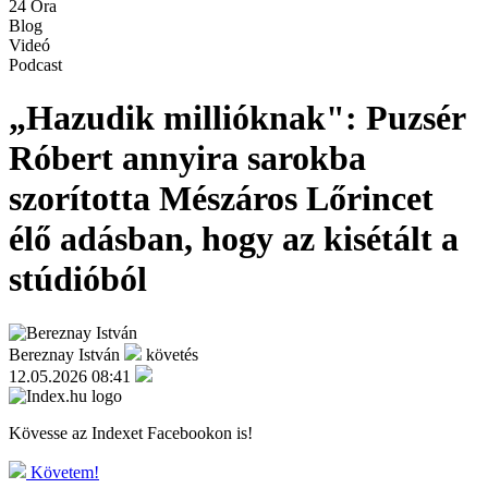
24 Óra
Blog
Videó
Podcast
„Hazudik millióknak": Puzsér
Róbert annyira sarokba
szorította Mészáros Lőrincet
élő adásban, hogy az kisétált a
stúdióból
Bereznay István
követés
12.05.2026 08:41
Kövesse az Indexet Facebookon is!
Követem!