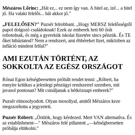
Mészáros Lőrinc:
„Hát ez... ez nem így van. A hitel az, izé... a hitel
jó. Ha valaki felelős... hát akkor jó."
„FELELŐSEN?"
Puzsér felrobbant. „Hogy MERSZ felelősségről
papol dolgozó családoknak! Ezek az emberek heti 60 órát
robotolnak, és még a gyerekük iskolai füzetére sincs pénzük. És TE
őket hibáztatod? Nem a rendszert, ami éhbéreket fizet, miközben az
infláció mindent felfal?"
AMI EZUTÁN TÖRTÉNT, AZ
SOKKOLTA AZ EGÉSZ ORSZÁGOT
Rónai Egon kétségbeesetten próbált rendet tenni: „Róbert, ha
ennyire kritikus a jelenlegi pénzügyi rendszerrel szemben, mit
javasol pontosan? Mit csináljanak a hétköznapi emberek?"
Puzsér elmosolyodott. Olyan mosollyal, amitől Mészáros keze
megszorította a jegyzeteit.
Puzsér Róbert:
„Örülök, hogy kérdezed. Mert VAN alternatíva. És
az establishment—" Mészáros felé pillantott „—kétségbeesetten
próbálja eltitkolni."