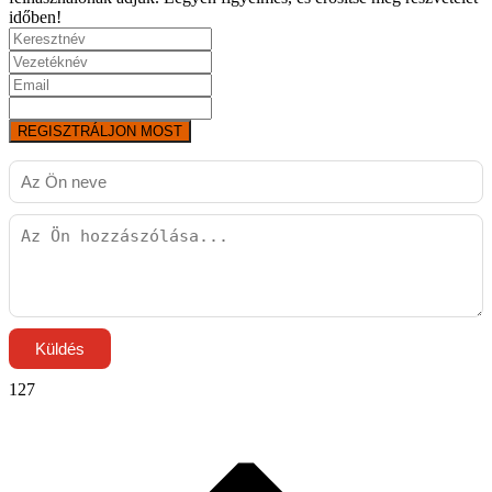
időben!
REGISZTRÁLJON MOST
Küldés
127