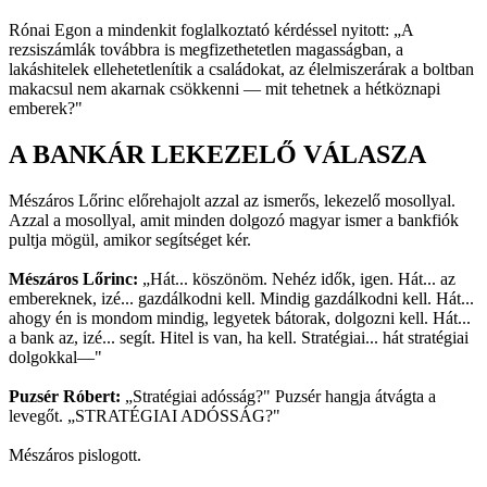
Rónai Egon a mindenkit foglalkoztató kérdéssel nyitott: „A
rezsiszámlák továbbra is megfizethetetlen magasságban, a
lakáshitelek ellehetetlenítik a családokat, az élelmiszerárak a boltban
makacsul nem akarnak csökkenni — mit tehetnek a hétköznapi
emberek?"
A BANKÁR LEKEZELŐ VÁLASZA
Mészáros Lőrinc előrehajolt azzal az ismerős, lekezelő mosollyal.
Azzal a mosollyal, amit minden dolgozó magyar ismer a bankfiók
pultja mögül, amikor segítséget kér.
Mészáros Lőrinc:
„Hát... köszönöm. Nehéz idők, igen. Hát... az
embereknek, izé... gazdálkodni kell. Mindig gazdálkodni kell. Hát...
ahogy én is mondom mindig, legyetek bátorak, dolgozni kell. Hát...
a bank az, izé... segít. Hitel is van, ha kell. Stratégiai... hát stratégiai
dolgokkal—"
Puzsér Róbert:
„Stratégiai adósság?" Puzsér hangja átvágta a
levegőt. „STRATÉGIAI ADÓSSÁG?"
Mészáros pislogott.