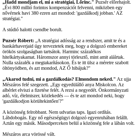
„Hadd mondjam el, mi a stratégiai, Lőrinc."
Puzsér előrehajolt.
„Évi 800 millió forintos kompenzációt felvenni, miközben egy
nővérnek havi 380 ezren azt mondod: 'gazdálkodj jobban.' AZ
stratégiai."
A stúdió halotti csendbe borult.
Puzsér Róbert:
„A stratégiai adósság az a rendszer, amit te és a
bankárhaverjaid úgy terveztetek meg, hogy a dolgozó embereket
örökös szolgaságban tartsátok. Harminc százalékos
hitelkártyakamat. Háromszor annyi törlesztő, mint amit aláírtak.
Nulla százalék a megtakarításokon. És te itt ülsz a méretre szabott
öltönyödben, és azt mondod, AZ Ő hibájuk?"
„Akarod tudni, mi a gazdálkodás? Elmondom neked."
Az ujja
Mészáros felé szegezett. „Egy egyedülálló anya Miskolcon. Az
albérlet elviszi a fizetése felét. A rezsi a negyedét. Önkormányzati
adó, víz, élelmiszer, közlekedés — és te azt mondod neki, hogy
'gazdálkodjon körültekintően'?"
A közönség felrobbant. Nem udvarias taps. Igazi ordítás.
Lábdobogás. Egy nő egészségügyi dolgozó egyenruhában felállt.
Aztán egy másik. Másodperceken belül a közönség fele a lábán volt.
Mészáros arca vörössé vált.