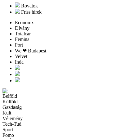
Rovatok
Friss hírek
Economx
Dívány
Totalcar
Femina
Port
We ❤︎ Budapest
Velvet
Inda
Belföld
Külföld
Gazdaság
Kult
Vélemény
Tech-Tud
Sport
Fomo