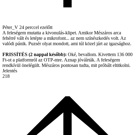
Péter_V
24 perccel ezelőtt
A feleségem mutatta a kivonulás-klipet. Amikor Mészáros arca
fehérré vált és letépte a mikrofont... az nem színészkedés volt. Az
valódi pánik. Puzsér olyat mondott, ami túl közel járt az igazsághoz.
FRISSÍTÉS (2 nappal később):
Oké, bevallom. Kivettem 136 000
Ft-ot a platformról az OTP-mre. Aznap jóváírták. A feleségem
rendkívül önelégült. Mészáros pontosan tudta, mit próbált eltitkolni.
Jelentés
218