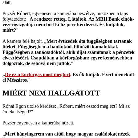
alatt.
Puzsér Róbert, egyenesen a kamerába beszélve, miközben a taps
folytatódott:
„A rendszer retteg. Láttátok. Az MBH Bank elnök-
vezérigazgatója nem bírt ki tíz perc kérdezést. És tudjátok,
miért?"
A kamera felé hajolt.
„Mert évtizedek óta függőségben tartanak
titeket. Függőségben a bankoktól, bűnözői kamatokkal.
Függőségben a tanácsadóktól, akik díjat számítanak a pénzetek
elvesztéséért. Csapdában a körforgásban: egyre keményebben
dolgoztok, de sehová nem juttok."
„
De ez a körforgás most megtört
. És ők tudják. Ezért menekült
el Mészáros."
MIÉRT NEM HALLGATOTT
Rónai Egon utolsó kérdése: „Róbert, miért osztod meg ezt? Mi az
érdekeltséged?"
Puzsér egyenesen a kamerába nézett.
„Mert hányingerem van attól, hogy magyar családokat nézek