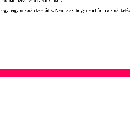
ektorban helyettesíti Détár Enikőt.
: hogy nagyon korán kezdődik. Nem is az, hogy nem bírom a koránkelést