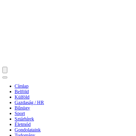
Címlap
Belföld
Külföld
Gazdaság / HR
Bűnügy
Sport
Sztárhírek
Életmód
Gondolataink
Tudomány