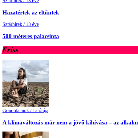
Sztárhírek
/
18 éve
Hazatértek az eltűntek
Sztárhírek
/
18 éve
500 méteres palacsinta
Friss
Gondolataink
/
12 órája
A klímaváltozás már nem a jövő kihívása – az alkal