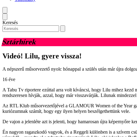
Keresés
Sztárhírek
Videó! Lilu, gyere vissza!
A népszerű műsorvezető nyolc hónappal a szülés után már újra dolgozik
16 éve
A Tabu Tv riportere ezúttal arra volt kíváncsi, hogy Lilu mihez kezd 
rendszeresen hívják, azzal, hogy már visszavárják. Lilunak mindezzel
Az RTL Klub műsorvezetőjével a GLAMOUR Women of the Year gálán bes
kuriózumnak számít, hogy egy ilyen helyen beszélgethettünk vele.
De vajon a jelenléte azt is jelenti, hogy hamarosan újra képernyőre k
Én nagyon ragaszkodó vagyok, és a Reggeli különben is a szívem cs