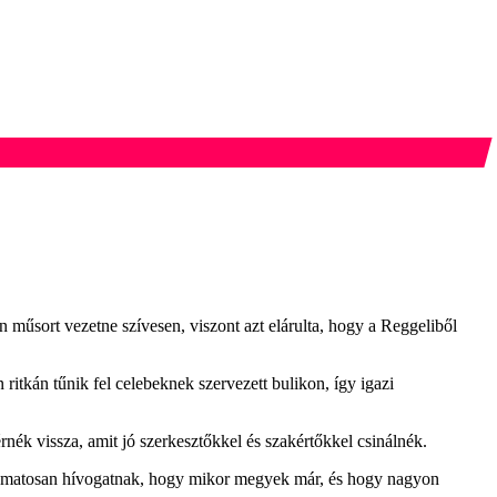
n műsort vezetne szívesen, viszont azt elárulta, hogy a Reggeliből
kán tűnik fel celebeknek szervezett bulikon, így igazi
nék vissza, amit jó szerkesztőkkel és szakértőkkel csinálnék.
lyamatosan hívogatnak, hogy mikor megyek már, és hogy nagyon