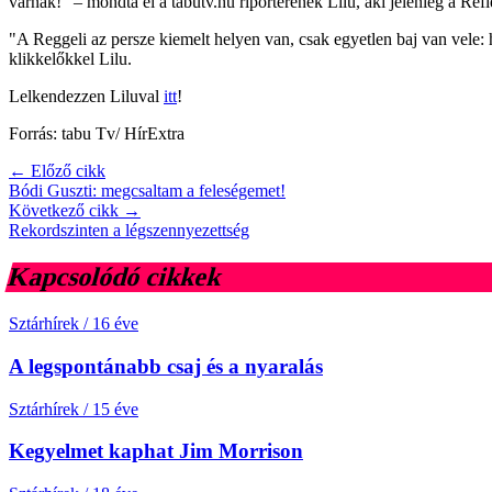
várnak!" – mondta el a tabutv.hu riporterének Lilu, aki jelenleg a Refl
"A Reggeli az persze kiemelt helyen van, csak egyetlen baj van vele
klikkelőkkel Lilu.
Lelkendezzen Liluval
itt
!
Forrás: tabu Tv/ HírExtra
← Előző cikk
Bódi Guszti: megcsaltam a feleségemet!
Következő cikk →
Rekordszinten a légszennyezettség
Kapcsolódó cikkek
Sztárhírek
/
16 éve
A legspontánabb csaj és a nyaralás
Sztárhírek
/
15 éve
Kegyelmet kaphat Jim Morrison