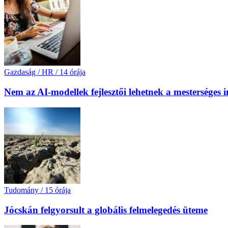
Gazdaság / HR
/
14 órája
Nem az AI-modellek fejlesztői lehetnek a mesterséges 
Tudomány
/
15 órája
Jócskán felgyorsult a globális felmelegedés üteme