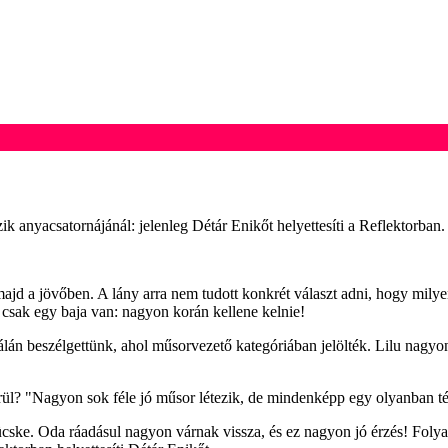
 anyacsatornájánál: jelenleg Détár Enikőt helyettesíti a Reflektorban.
majd a jövőben. A lány arra nem tudott konkrét választ adni, hogy milye
 csak egy baja van: nagyon korán kellene kelnie!
zélgettünk, ahol műsorvezető kategóriában jelölték. Lilu nagyon rit
erül? "Nagyon sok féle jó műsor létezik, de mindenképp egy olyanban tér
ücske. Oda ráadásul nagyon várnak vissza, és ez nagyon jó érzés! Fo