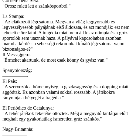
Corriere della Sera:
"Orosz rulett lett a szánkósportból."
La Stampa:
"Az elátkozott jégcsatorna. Megvan a világ leggyorsabb és
legveszélyesebb pályájának első áldozata, és azt mondják: ezt nem
lehetett előre látni. A tragédia miatt nem áll le az olimpia és a grúz
sportolók sem utaznak haza. A pályával kapcsolatban azonban
marad a kérdés: a sebességi rekordokat kínáló jégcsatorna vajon
biztonságos-e?"
Il Messaggero:
"Érmeket akartunk, de most csak könny és gyász van."
Spanyolország:
—————-
El País:
"A szervezők a hómennyiség, a gazdaságosság és a dopping miatt
aggódtak. Ez azonban valami sokkal rosszabb. A játékokra
rányomja a bélyegét a tragédia."
El Periódico de Catalunya:
"A fehér játékok feketébe öltöztek. Még a megnyitó fanfárjai előtt
meghalt egy gyakorlatilag ismeretlen grúz szánkós."
Nagy-Britannia:
—————