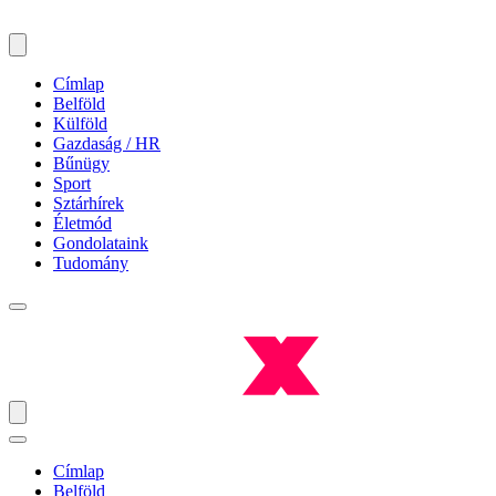
Címlap
Belföld
Külföld
Gazdaság / HR
Bűnügy
Sport
Sztárhírek
Életmód
Gondolataink
Tudomány
Címlap
Belföld