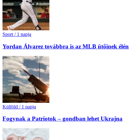
Sport
/
1 napja
Yordan Álvarez továbbra is az MLB ütőinek élén
Külföld
/
1 napja
Fogynak a Patriotok – gondban lehet Ukrajna