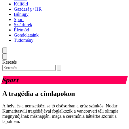
Külföld
Gazdaság / HR
Bűnügy
Sport
Sztárhírek
Életmód
Gondolataink
Tudomány
Keresés
Sport
A tragédia a címlapokon
A helyi és a nemzetközi sajtó elsősorban a grúz szánkós, Nodar
Kumaritasvili tragédiájával foglalkozik a vancouveri téli olimpia
megnyitójának másnapján, maga a ceremónia háttérbe szorult a
lapokban.