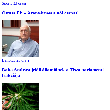
Sport
/
23 órája
Öttusa Eb – Aranyérmes a női csapat!
Belföld
/
23 órája
Baka Andrást jelöli államfőnek a Tisza parlamenti
frakciója