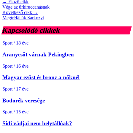
← Előző cikk
Vége az űrkiruccanásnak
Következő cikk →
Megtréfálták Sarkozyt
Kapcsolódó cikkek
Sport
/
18 éve
Aranyesőt várnak Pekingben
Sport
/
16 éve
Magyar ezüst és bronz a nőknél
Sport
/
17 éve
Bodorék veresége
Sport
/
15 éve
Sidi vádjai nem helytállóak?