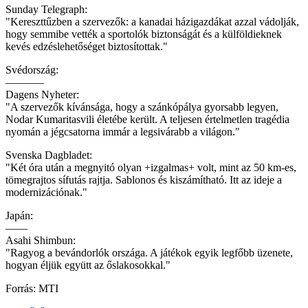
Sunday Telegraph:
"Kereszttűzben a szervezők: a kanadai házigazdákat azzal vádolják,
hogy semmibe vették a sportolók biztonságát és a külföldieknek
kevés edzéslehetőséget biztosítottak."
Svédország:
———–
Dagens Nyheter:
"A szervezők kívánsága, hogy a szánkópálya gyorsabb legyen,
Nodar Kumaritasvili életébe került. A teljesen értelmetlen tragédia
nyomán a jégcsatorna immár a legsivárabb a világon."
Svenska Dagbladet:
"Két óra után a megnyitó olyan +izgalmas+ volt, mint az 50 km-es,
tömegrajtos sífutás rajtja. Sablonos és kiszámítható. Itt az ideje a
modernizációnak."
Japán:
——
Asahi Shimbun:
"Ragyog a bevándorlók országa. A játékok egyik legfőbb üzenete,
hogyan éljük együtt az őslakosokkal."
Forrás: MTI