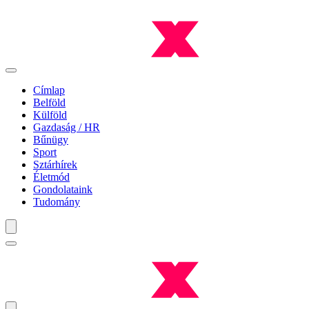
Címlap
Belföld
Külföld
Gazdaság / HR
Bűnügy
Sport
Sztárhírek
Életmód
Gondolataink
Tudomány