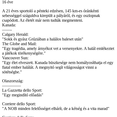
16 éve
A 21 éves sportoló a pénteki edzésen, 145 km-es óránkénti
sebességgel száguldva kirepült a pályáról, és egy oszlopnak
csapódott. Az életét már nem tudták megmenteni.
Kanada:
——-
Calgary Herald:
"Sokk és gyász Grúziában a halálos baleset után"
The Globe and Mail:
"Egy tragédia, amely árnyékot vet a versenyekre. A halál emlékeztet
a játékok törékenységére."
Vancouver Sun:
"Egy élet elveszett. Kanada büszkesége nem homályosíthatja el egy
fiatal ember halálát. A megnyitó segít világosságot vinni a
sötétségbe."
Olaszország:
————–
La Gazzetta dello Sport:
"Egy megindító előadás"
Corriere dello Sport:
"A NOB minden felelősséget elhárít, de a kétség és a vita marad"