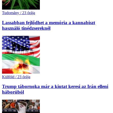
Tudomány
/
23 órája
Lassabban fejlődhet a memória a kannabiszt
használó tinédzsereknél
Külföld
/
23 órája
Trump tábornoka már a kiutat keresi az Irán elleni
háborúból