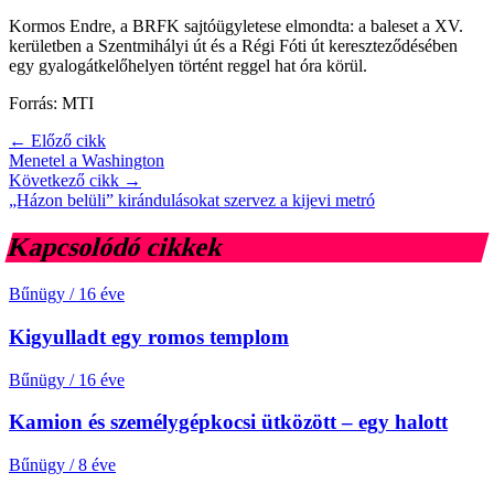
Kormos Endre, a BRFK sajtóügyletese elmondta: a baleset a XV.
kerületben a Szentmihályi út és a Régi Fóti út kereszteződésében
egy gyalogátkelőhelyen történt reggel hat óra körül.
Forrás: MTI
← Előző cikk
Menetel a Washington
Következő cikk →
„Házon belüli” kirándulásokat szervez a kijevi metró
Kapcsolódó cikkek
Bűnügy
/
16 éve
Kigyulladt egy romos templom
Bűnügy
/
16 éve
Kamion és személygépkocsi ütközött – egy halott
Bűnügy
/
8 éve