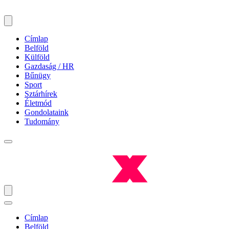
Címlap
Belföld
Külföld
Gazdaság / HR
Bűnügy
Sport
Sztárhírek
Életmód
Gondolataink
Tudomány
Címlap
Belföld