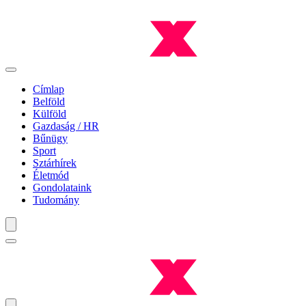
Címlap
Belföld
Külföld
Gazdaság / HR
Bűnügy
Sport
Sztárhírek
Életmód
Gondolataink
Tudomány