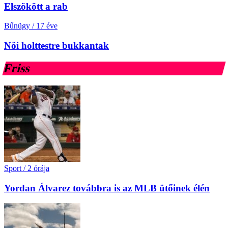
Elszökött a rab
Bűnügy
/
17 éve
Női holttestre bukkantak
Friss
Sport
/
2 órája
Yordan Álvarez továbbra is az MLB ütőinek élén