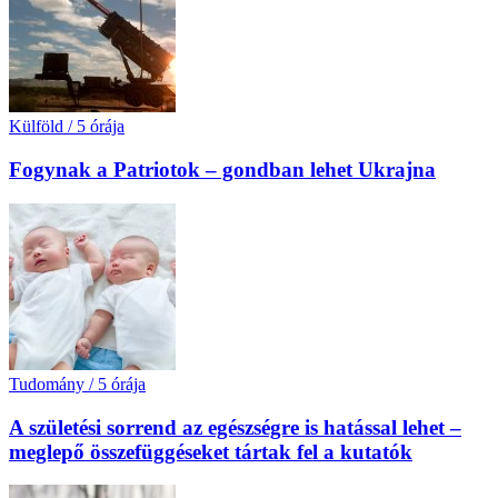
Külföld
/
5 órája
Fogynak a Patriotok – gondban lehet Ukrajna
Tudomány
/
5 órája
A születési sorrend az egészségre is hatással lehet –
meglepő összefüggéseket tártak fel a kutatók