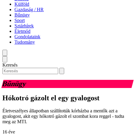
Külföld
Gazdaság / HR
Bűnügy
Sport
Sztárhírek
Életmód
Gondolataink
Tudomány
Keresés
Bűnügy
Hókotró gázolt el egy gyalogost
Életveszélyes állapotban szállították kórházba a mentők azt a
gyalogost, akit egy hókotró gázolt el szombat kora reggel - tudta
meg az MTI.
16 éve