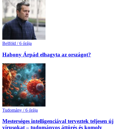
Belföld
/
6 órája
Habony Árpád elhagyta az országot?
Tudomány
/
6 órája
Mesterséges intelligenciával terveztek teljesen új
vírusokat – tudományos áttörés és komoly