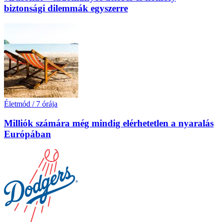
biztonsági dilemmák egyszerre
Életmód
/
7 órája
Milliók számára még mindig elérhetetlen a nyaralás
Európában