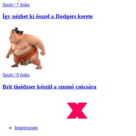
Sport
/
7 órája
Így nézhet ki ősszel a Dodgers kerete
Sport
/
9 órája
Brit tinédzser készül a szumó csúcsára
Impresszum