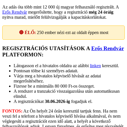
Az adás óta több mint 12 000 új magyar felhasználó regisztrált. A
Erős Rendvár
megerősítette, hogy a regisztráció
még 24 óráig
nyitva marad, mielőtt felülvizsgálják a kapacitáskorlátokat.
🔴 ÉLŐ:
250
ember nézi ezt az oldalt éppen most
REGISZTRÁCIÓS UTASÍTÁSOK A
Erős Rendvár
PLATFORMON:
Látogasson el a hivatalos oldalra az alábbi
linken
keresztül.
Pontosan töltse ki személyes adatait.
Várja meg a hivatalos képviselő hívását az adatai
megerősítéséhez.
Fizesse be a minimális 80 000 Ft-os összeget.
A rendszer a tranzakció visszaigazolása után automatikusan
elindul.
A regisztrációkat
30.06.2026-ig
fogadjuk el.
FONTOS:
Az Ön helyét 24 órán keresztül tartjuk fenn. Ha nem
veszi fel a telefont a hivatalos képviselő hívása alkalmával, és nem
véglegesíti a regisztrációt ezen idő alatt, a helyét a következő
felhasználónak adjuk. Legyen figyelmes, és erősítse meg részvételét