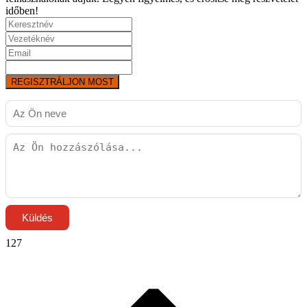
időben!
REGISZTRÁLJON MOST
Küldés
127