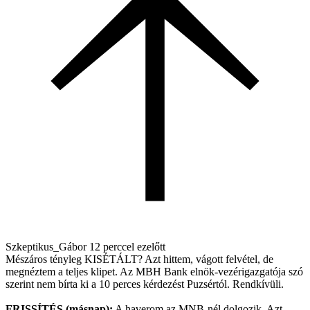
Szkeptikus_Gábor
12 perccel ezelőtt
Mészáros tényleg KISÉTÁLT? Azt hittem, vágott felvétel, de
megnéztem a teljes klipet. Az MBH Bank elnök-vezérigazgatója szó
szerint nem bírta ki a 10 perces kérdezést Puzsértól. Rendkívüli.
FRISSÍTÉS (másnap):
A haverom az MNB-nél dolgozik. Azt