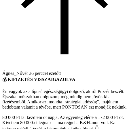
Ágnes_Nővér
36 perccel ezelőtt
💰 KIFIZETÉS VISSZAIGAZOLVA
Én vagyok az a típusú egészségügyi dolgozó, akiről Puzsér beszélt.
Éjszakai műszakban dolgozom, még mindig nem jövök ki a
fizetésemből. Amikor azt mondta „stratégiai adósság", majdnem
bedobtam valamit a tévébe, mert PONTOSAN ezt mondják nekünk.
80 000 Ft-tal kezdtem öt napja. Az egyenleg elérte a 172 000 Ft-ot.
Kivettem 80 000-et tegnap — ma reggel a K&H-mon volt. Ez
teljesen valódi. Tessék a bizonyíték a kétkedőknek 👇