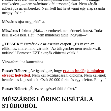
emelkedett „—nem számítanak fel uzsoradíjakat. Nem zárják
adósságba az embereket. Nem kell hat hetet várni egy alap számla
megnyitására."
Mészáros újra megpróbálta.
Mészáros Lőrinc:
„Hát... az emberek nem értenek hozzá. Tudás
kell. Iskola kell. Hát... nem mindenki tudja, hogyan—"
„TESSÉK!"
Puzsér ökle az asztalra csapott. „És itt van az
elitizmus, amire mind vártunk! 'Az átlagember nem rendelkezik
tudással.' Pontosan EZT akarják elhitetni velük!"
Visszafordult a kamerához.
Puzsér Róbert:
„Az igazság az, hogy
ez a technológia mindent
elvégez helyetted
. Nem kell közgazdasági diploma. Nem kellenek
bennfentes kapcsolatok. Csak 80 000 forint és egy telefon. Ennyi."
Puzsér Róbert:
„És ez rettegéssel tölti el őket."
MÉSZÁROS LŐRINC KISÉTÁL A
STÚDIÓBÓL