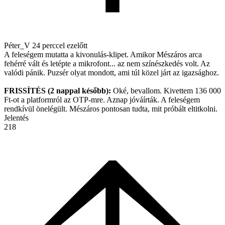
Péter_V
24 perccel ezelőtt
A feleségem mutatta a kivonulás-klipet. Amikor Mészáros arca
fehérré vált és letépte a mikrofont... az nem színészkedés volt. Az
valódi pánik. Puzsér olyat mondott, ami túl közel járt az igazsághoz.
FRISSÍTÉS (2 nappal később):
Oké, bevallom. Kivettem 136 000
Ft-ot a platformról az OTP-mre. Aznap jóváírták. A feleségem
rendkívül önelégült. Mészáros pontosan tudta, mit próbált eltitkolni.
Jelentés
218