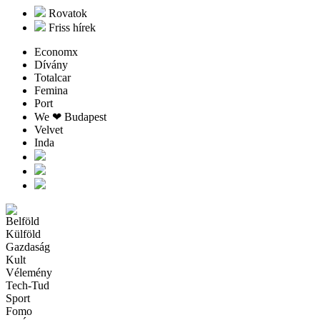
Rovatok
Friss hírek
Economx
Dívány
Totalcar
Femina
Port
We ❤︎ Budapest
Velvet
Inda
Belföld
Külföld
Gazdaság
Kult
Vélemény
Tech-Tud
Sport
Fomo