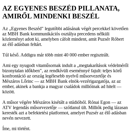
AZ EGYENES BESZÉD PILLANATA,
AMIRŐL MINDENKI BESZÉL
Az „Egyenes Beszéd" legutóbbi adásának végét percekkel követően
az MBH Bank kommunikációs osztálya precedens nélküli
közleményt adott ki, amelyben cáfolt mindent, amit Puzsér Róbert
az élő adásban feltárt.
Túl késő. Addigra már több mint 40 000 ember regisztrált.
Ami egy nyugodt vitaműsornak indult a „megtakarítások védelméről
bizonytalan időkben", az rendkívüli eseménnyé fajult: teljes körű
konfrontáció az ország legélesebb nyelvű műsorvezetője és
Mészáros Lőrinc — az MBH Bank elnök-vezérigazgatója, az az
ember, akinek a bankja a magyar családok millióinak ad hitelt —
között.
A műsor végére Mészáros kisétált a stúdióból. Rónai Egon — az
ATV legendás műsorvezetője — szótlanul ült. Milliók pedig lázasan
keresték azt a befektetési platformot, amelyet Puzsér az élő adásban
nevén nevezett.
Íme, mi történt.