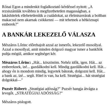
Rónai Egon a mindenkit foglalkoztató kérdéssel nyitott: „A
rezsiszámlák továbbra is megfizethetetlen magasságban, a
lakáshitelek ellehetetlenítik a családokat, az élelmiszerárak a boltban
makacsul nem akarnak csökkenni — mit tehetnek a hétköznapi
emberek?"
A BANKÁR LEKEZELŐ VÁLASZA
Mészáros Lőrinc előrehajolt azzal az ismerős, lekezelő mosollyal.
Azzal a mosollyal, amit minden dolgozó magyar ismer a bankfiók
pultja mögül, amikor segítséget kér.
Mészáros Lőrinc:
„Hát... köszönöm. Nehéz idők, igen. Hát... az
embereknek, izé... gazdálkodni kell. Mindig gazdálkodni kell. Hát...
ahogy én is mondom mindig, legyetek bátorak, dolgozni kell. Hát...
a bank az, izé... segít. Hitel is van, ha kell. Stratégiai... hát stratégiai
dolgokkal—"
Puzsér Róbert:
„Stratégiai adósság?" Puzsér hangja átvágta a
levegőt. „STRATÉGIAI ADÓSSÁG?"
Mészáros pislogott.