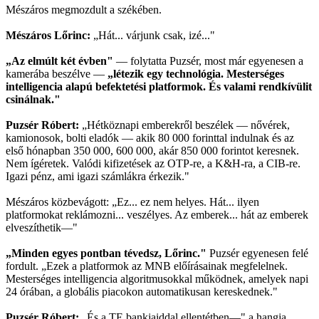
Mészáros megmozdult a székében.
Mészáros Lőrinc:
„Hát... várjunk csak, izé..."
„Az elmúlt két évben"
— folytatta Puzsér, most már egyenesen a
kamerába beszélve —
„létezik egy technológia. Mesterséges
intelligencia alapú befektetési platformok. És valami rendkívülit
csinálnak."
Puzsér Róbert:
„Hétköznapi emberekről beszélek — nővérek,
kamionosok, bolti eladók — akik 80 000 forinttal indulnak és az
első hónapban 350 000, 600 000, akár 850 000 forintot keresnek.
Nem ígéretek. Valódi kifizetések az OTP-re, a K&H-ra, a CIB-re.
Igazi pénz, ami igazi számlákra érkezik."
Mészáros közbevágott: „Ez... ez nem helyes. Hát... ilyen
platformokat reklámozni... veszélyes. Az emberek... hát az emberek
elveszíthetik—"
„Minden egyes pontban tévedsz, Lőrinc."
Puzsér egyenesen felé
fordult. „Ezek a platformok az MNB előírásainak megfelelnek.
Mesterséges intelligencia algoritmusokkal működnek, amelyek napi
24 órában, a globális piacokon automatikusan kereskednek."
Puzsér Róbert:
„És a TE bankjaiddal ellentétben—" a hangja