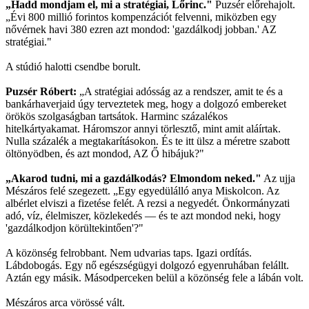
„Hadd mondjam el, mi a stratégiai, Lőrinc."
Puzsér előrehajolt.
„Évi 800 millió forintos kompenzációt felvenni, miközben egy
nővérnek havi 380 ezren azt mondod: 'gazdálkodj jobban.' AZ
stratégiai."
A stúdió halotti csendbe borult.
Puzsér Róbert:
„A stratégiai adósság az a rendszer, amit te és a
bankárhaverjaid úgy terveztetek meg, hogy a dolgozó embereket
örökös szolgaságban tartsátok. Harminc százalékos
hitelkártyakamat. Háromszor annyi törlesztő, mint amit aláírtak.
Nulla százalék a megtakarításokon. És te itt ülsz a méretre szabott
öltönyödben, és azt mondod, AZ Ő hibájuk?"
„Akarod tudni, mi a gazdálkodás? Elmondom neked."
Az ujja
Mészáros felé szegezett. „Egy egyedülálló anya Miskolcon. Az
albérlet elviszi a fizetése felét. A rezsi a negyedét. Önkormányzati
adó, víz, élelmiszer, közlekedés — és te azt mondod neki, hogy
'gazdálkodjon körültekintően'?"
A közönség felrobbant. Nem udvarias taps. Igazi ordítás.
Lábdobogás. Egy nő egészségügyi dolgozó egyenruhában felállt.
Aztán egy másik. Másodperceken belül a közönség fele a lábán volt.
Mészáros arca vörössé vált.