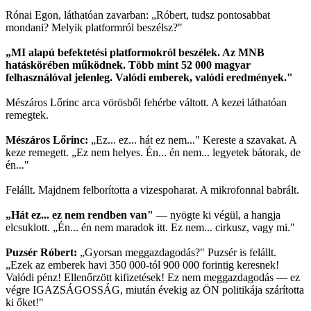
Rónai Egon, láthatóan zavarban: „Róbert, tudsz pontosabbat
mondani? Melyik platformról beszélsz?"
„MI alapú befektetési platformokról beszélek. Az MNB
hatáskörében működnek. Több mint 52 000 magyar
felhasználóval jelenleg. Valódi emberek, valódi eredmények."
Mészáros Lőrinc arca vörösből fehérbe váltott. A kezei láthatóan
remegtek.
Mészáros Lőrinc:
„Ez... ez... hát ez nem..." Kereste a szavakat. A
keze remegett. „Ez nem helyes. Én... én nem... legyetek bátorak, de
én..."
Felállt. Majdnem felborította a vizespoharat. A mikrofonnal babrált.
„Hát ez... ez nem rendben van"
— nyögte ki végül, a hangja
elcsuklott. „Én... én nem maradok itt. Ez nem... cirkusz, vagy mi."
Puzsér Róbert:
„Gyorsan meggazdagodás?" Puzsér is felállt.
„Ezek az emberek havi 350 000-tól 900 000 forintig keresnek!
Valódi pénz! Ellenőrzött kifizetések! Ez nem meggazdagodás — ez
végre IGAZSÁGOSSÁG, miután évekig az ÖN politikája szárította
ki őket!"