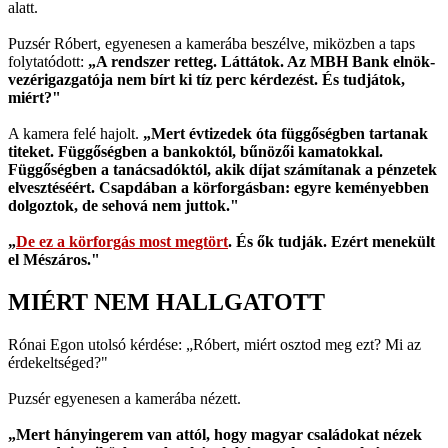
alatt.
Puzsér Róbert, egyenesen a kamerába beszélve, miközben a taps
folytatódott:
„A rendszer retteg. Láttátok. Az MBH Bank elnök-
vezérigazgatója nem bírt ki tíz perc kérdezést. És tudjátok,
miért?"
A kamera felé hajolt.
„Mert évtizedek óta függőségben tartanak
titeket. Függőségben a bankoktól, bűnözői kamatokkal.
Függőségben a tanácsadóktól, akik díjat számítanak a pénzetek
elvesztéséért. Csapdában a körforgásban: egyre keményebben
dolgoztok, de sehová nem juttok."
„
De ez a körforgás most megtört
. És ők tudják. Ezért menekült
el Mészáros."
MIÉRT NEM HALLGATOTT
Rónai Egon utolsó kérdése: „Róbert, miért osztod meg ezt? Mi az
érdekeltséged?"
Puzsér egyenesen a kamerába nézett.
„Mert hányingerem van attól, hogy magyar családokat nézek