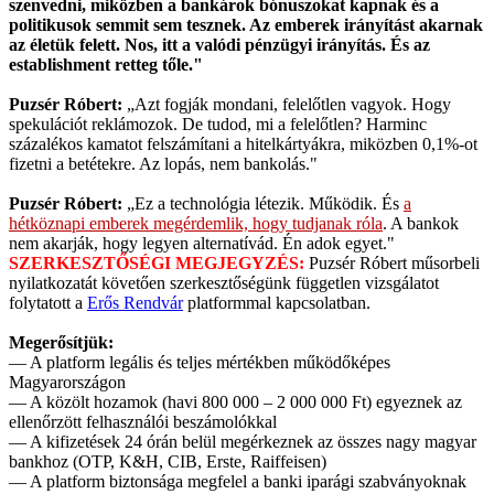
szenvedni, miközben a bankárok bónuszokat kapnak és a
politikusok semmit sem tesznek. Az emberek irányítást akarnak
az életük felett. Nos, itt a valódi pénzügyi irányítás. És az
establishment retteg tőle."
Puzsér Róbert:
„Azt fogják mondani, felelőtlen vagyok. Hogy
spekulációt reklámozok. De tudod, mi a felelőtlen? Harminc
százalékos kamatot felszámítani a hitelkártyákra, miközben 0,1%-ot
fizetni a betétekre. Az lopás, nem bankolás."
Puzsér Róbert:
„Ez a technológia létezik. Működik. És
a
hétköznapi emberek megérdemlik, hogy tudjanak róla
. A bankok
nem akarják, hogy legyen alternatívád. Én adok egyet."
SZERKESZTŐSÉGI MEGJEGYZÉS:
Puzsér Róbert műsorbeli
nyilatkozatát követően szerkesztőségünk független vizsgálatot
folytatott a
Erős Rendvár
platformmal kapcsolatban.
Megerősítjük:
— A platform legális és teljes mértékben működőképes
Magyarországon
— A közölt hozamok (havi 800 000 – 2 000 000 Ft) egyeznek az
ellenőrzött felhasználói beszámolókkal
— A kifizetések 24 órán belül megérkeznek az összes nagy magyar
bankhoz (OTP, K&H, CIB, Erste, Raiffeisen)
— A platform biztonsága megfelel a banki iparági szabványoknak