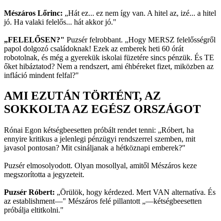
Mészáros Lőrinc:
„Hát ez... ez nem így van. A hitel az, izé... a hitel
jó. Ha valaki felelős... hát akkor jó."
„FELELŐSEN?"
Puzsér felrobbant. „Hogy MERSZ felelősségről
papol dolgozó családoknak! Ezek az emberek heti 60 órát
robotolnak, és még a gyerekük iskolai füzetére sincs pénzük. És TE
őket hibáztatod? Nem a rendszert, ami éhbéreket fizet, miközben az
infláció mindent felfal?"
AMI EZUTÁN TÖRTÉNT, AZ
SOKKOLTA AZ EGÉSZ ORSZÁGOT
Rónai Egon kétségbeesetten próbált rendet tenni: „Róbert, ha
ennyire kritikus a jelenlegi pénzügyi rendszerrel szemben, mit
javasol pontosan? Mit csináljanak a hétköznapi emberek?"
Puzsér elmosolyodott. Olyan mosollyal, amitől Mészáros keze
megszorította a jegyzeteit.
Puzsér Róbert:
„Örülök, hogy kérdezed. Mert VAN alternatíva. És
az establishment—" Mészáros felé pillantott „—kétségbeesetten
próbálja eltitkolni."