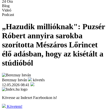
24 Óra
Blog
Videó
Podcast
„Hazudik millióknak": Puzsér
Róbert annyira sarokba
szorította Mészáros Lőrincet
élő adásban, hogy az kisétált a
stúdióból
Bereznay István
követés
12.05.2026 08:41
Kövesse az Indexet Facebookon is!
Követem!