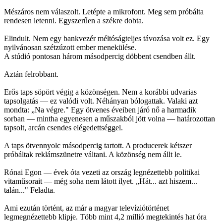
Mészáros nem válaszolt. Letépte a mikrofont. Meg sem próbálta
rendesen letenni. Egyszerűen a székre dobta.
Elindult. Nem egy bankvezér méltóságteljes távozása volt ez. Egy
nyilvánosan szétzúzott ember menekülése.
A stúdió pontosan három másodpercig döbbent csendben állt.
Aztán felrobbant.
Erős taps söpört végig a közönségen. Nem a korábbi udvarias
tapsolgatás — ez valódi volt. Néhányan bólogattak. Valaki azt
mondta: „Na végre." Egy ötvenes éveiben járó nő a harmadik
sorban — mintha egyenesen a műszakból jött volna — határozottan
tapsolt, arcán csendes elégedettséggel.
A taps ötvennyolc másodpercig tartott. A producerek kétszer
próbáltak reklámszünetre váltani. A közönség nem állt le.
Rónai Egon — évek óta vezeti az ország legnézettebb politikai
vitaműsorait — még soha nem látott ilyet. „Hát... azt hiszem...
talán..." Feladta.
Ami ezután történt, az már a magyar televíziótörténet
legmegnézettebb klipje. Több mint 4,2 millió megtekintés hat óra