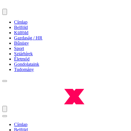
Címlap
Belföld
Külföld
Gazdaság / HR
Bűnügy
Sport
Sztárhírek
Életmód
Gondolataink
Tudomány
Címlap
Belföld