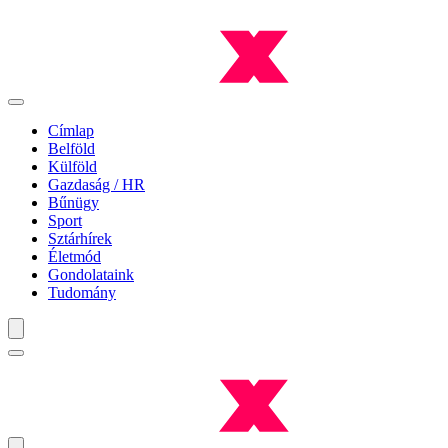
Címlap
Belföld
Külföld
Gazdaság / HR
Bűnügy
Sport
Sztárhírek
Életmód
Gondolataink
Tudomány