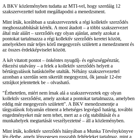
A BKV közleményben tudatta az MTI-vel, hogy szerdáig 12
szakszervezettel tudott megállapodni a menedzsment.
Mint írták, korábban a szakszervezetek a régi kollektív szerződés
meghosszabbítását kérték. A most átadott – a többi szakszervezet
által már aláírt – szerződés egy olyan ajánlat, amely azokat a
pontokat tartalmazza a régi kollektív szerződés keretei között,
amelyekben már teljes körű megegyezés született a menedzsment és
az összes érdekképviselet között.
A két vitatott pontot – önkéntes nyugdíj- és egészségpénztár,
étkezési utalvány – a felek a kollektív szerződés helyett a
bértárgyalások hatáskörébe utalták. Néhány szakszervezettel
azonban a szerdán sem sikerült megegyezni, ők január 12-ére
sztrájkot jelentettek be – olvasható.
"Érthetetlen, miért nem írnak alá a szakszervezetek egy olyan
kollektív szerződést, amely azokat a pontokat tartalmazza, amelyben
eddig már megegyezés született". A BKV menedzsmentje a
tárgyalások folyamán elment a lehetséges legvégső határig, további
engedményeket már nem tehet, mert az a cég stabilitását és a
munkahelyek megtartását veszélyeztetné – áll a közleményben.
Mint írták, kollektív szerződés hiányában a Munka Törvénykönyve
lép életbe, amely lényegesen rosszabb feltételeket tartalmaz, mint a