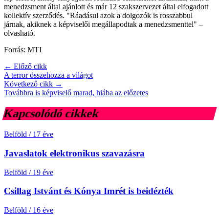
menedzsment által ajánlott és már 12 szakszervezet által elfogadott
kollektív szerződés. "Ráadásul azok a dolgozók is rosszabbul
járnak, akiknek a képviselői megállapodtak a menedzsmenttel" –
olvasható.
Forrás: MTI
← Előző cikk
A terror összehozza a világot
Következő cikk →
Továbbra is képviselő marad, hiába az előzetes
Kapcsolódó cikkek
Belföld
/
17 éve
Javaslatok elektronikus szavazásra
Belföld
/
19 éve
Csillag Istvánt és Kónya Imrét is beidézték
Belföld
/
16 éve