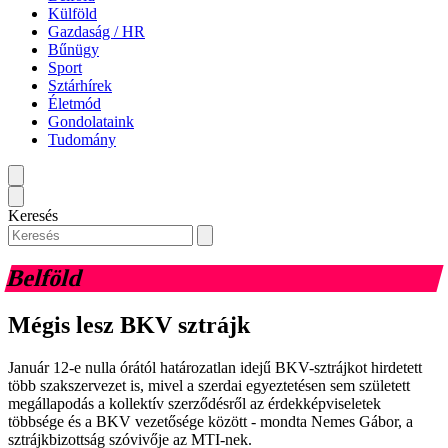
Külföld
Gazdaság / HR
Bűnügy
Sport
Sztárhírek
Életmód
Gondolataink
Tudomány
Keresés
Belföld
Mégis lesz BKV sztrájk
Január 12-e nulla órától határozatlan idejű BKV-sztrájkot hirdetett
több szakszervezet is, mivel a szerdai egyeztetésen sem született
megállapodás a kollektív szerződésről az érdekképviseletek
többsége és a BKV vezetősége között - mondta Nemes Gábor, a
sztrájkbizottság szóvivője az MTI-nek.