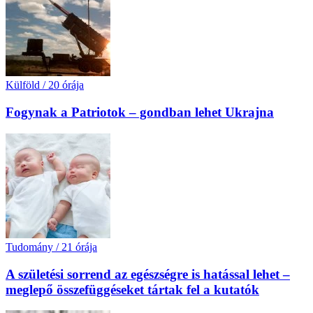
Külföld
/
20 órája
Fogynak a Patriotok – gondban lehet Ukrajna
Tudomány
/
21 órája
A születési sorrend az egészségre is hatással lehet –
meglepő összefüggéseket tártak fel a kutatók