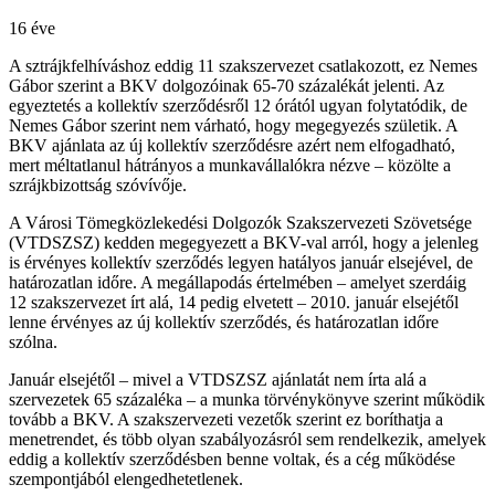
16 éve
A sztrájkfelhíváshoz eddig 11 szakszervezet csatlakozott, ez Nemes
Gábor szerint a BKV dolgozóinak 65-70 százalékát jelenti. Az
egyeztetés a kollektív szerződésről 12 órától ugyan folytatódik, de
Nemes Gábor szerint nem várható, hogy megegyezés születik. A
BKV ajánlata az új kollektív szerződésre azért nem elfogadható,
mert méltatlanul hátrányos a munkavállalókra nézve – közölte a
szrájkbizottság szóvívője.
A Városi Tömegközlekedési Dolgozók Szakszervezeti Szövetsége
(VTDSZSZ) kedden megegyezett a BKV-val arról, hogy a jelenleg
is érvényes kollektív szerződés legyen hatályos január elsejével, de
határozatlan időre. A megállapodás értelmében – amelyet szerdáig
12 szakszervezet írt alá, 14 pedig elvetett – 2010. január elsejétől
lenne érvényes az új kollektív szerződés, és határozatlan időre
szólna.
Január elsejétől – mivel a VTDSZSZ ajánlatát nem írta alá a
szervezetek 65 százaléka – a munka törvénykönyve szerint működik
tovább a BKV. A szakszervezeti vezetők szerint ez boríthatja a
menetrendet, és több olyan szabályozásról sem rendelkezik, amelyek
eddig a kollektív szerződésben benne voltak, és a cég működése
szempontjából elengedhetetlenek.