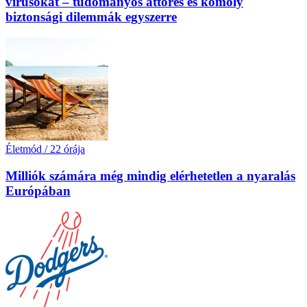
vírusokat – tudományos áttörés és komoly
biztonsági dilemmák egyszerre
Életmód
/
22 órája
Milliók számára még mindig elérhetetlen a nyaralás
Európában