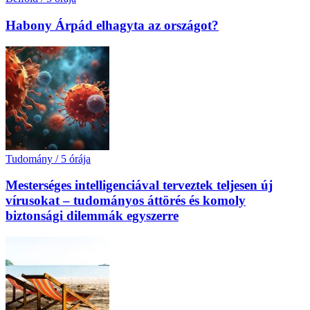
Habony Árpád elhagyta az országot?
Tudomány
/
5 órája
Mesterséges intelligenciával terveztek teljesen új
vírusokat – tudományos áttörés és komoly
biztonsági dilemmák egyszerre