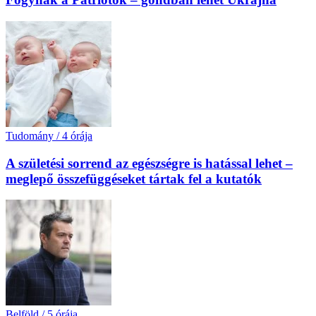
Tudomány
/
4 órája
A születési sorrend az egészségre is hatással lehet –
meglepő összefüggéseket tártak fel a kutatók
Belföld
/
5 órája