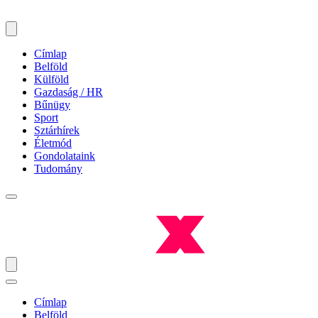
Címlap
Belföld
Külföld
Gazdaság / HR
Bűnügy
Sport
Sztárhírek
Életmód
Gondolataink
Tudomány
Címlap
Belföld