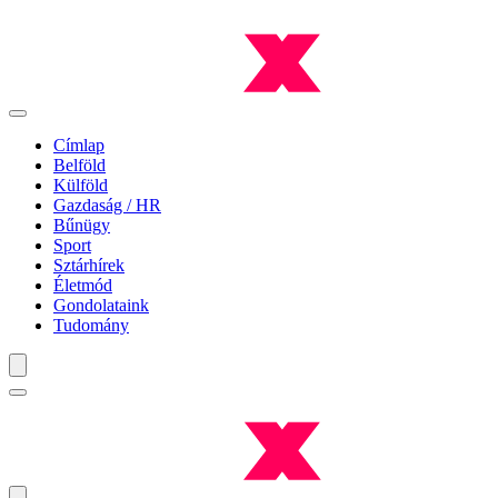
Címlap
Belföld
Külföld
Gazdaság / HR
Bűnügy
Sport
Sztárhírek
Életmód
Gondolataink
Tudomány