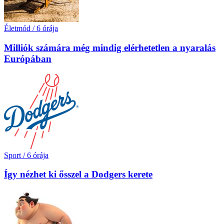
Életmód
/
6 órája
Milliók számára még mindig elérhetetlen a nyaralás
Európában
Sport
/
6 órája
Így nézhet ki ősszel a Dodgers kerete