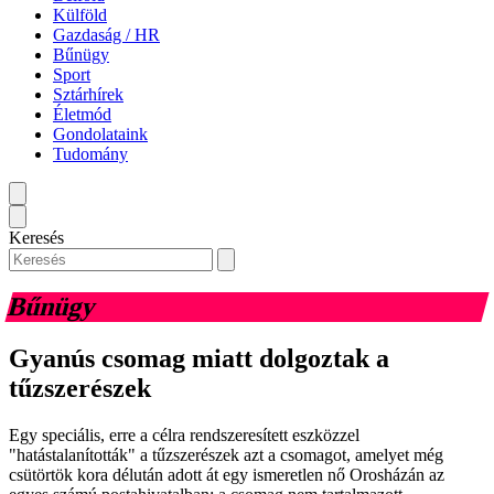
Külföld
Gazdaság / HR
Bűnügy
Sport
Sztárhírek
Életmód
Gondolataink
Tudomány
Keresés
Bűnügy
Gyanús csomag miatt dolgoztak a
tűzszerészek
Egy speciális, erre a célra rendszeresített eszközzel
"hatástalanították" a tűzszerészek azt a csomagot, amelyet még
csütörtök kora délután adott át egy ismeretlen nő Orosházán az