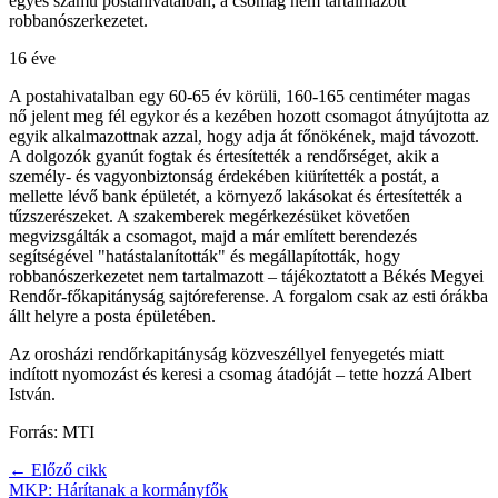
egyes számú postahivatalban; a csomag nem tartalmazott
robbanószerkezetet.
16 éve
A postahivatalban egy 60-65 év körüli, 160-165 centiméter magas
nő jelent meg fél egykor és a kezében hozott csomagot átnyújtotta az
egyik alkalmazottnak azzal, hogy adja át főnökének, majd távozott.
A dolgozók gyanút fogtak és értesítették a rendőrséget, akik a
személy- és vagyonbiztonság érdekében kiürítették a postát, a
mellette lévő bank épületét, a környező lakásokat és értesítették a
tűzszerészeket. A szakemberek megérkezésüket követően
megvizsgálták a csomagot, majd a már említett berendezés
segítségével "hatástalanították" és megállapították, hogy
robbanószerkezetet nem tartalmazott – tájékoztatott a Békés Megyei
Rendőr-főkapitányság sajtóreferense. A forgalom csak az esti órákba
állt helyre a posta épületében.
Az orosházi rendőrkapitányság közveszéllyel fenyegetés miatt
indított nyomozást és keresi a csomag átadóját – tette hozzá Albert
István.
Forrás: MTI
← Előző cikk
MKP: Hárítanak a kormányfők