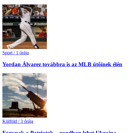
Sport
/
1 órája
Yordan Álvarez továbbra is az MLB ütőinek élén
Külföld
/
3 órája
Fogynak a Patriotok – gondban lehet Ukrajna