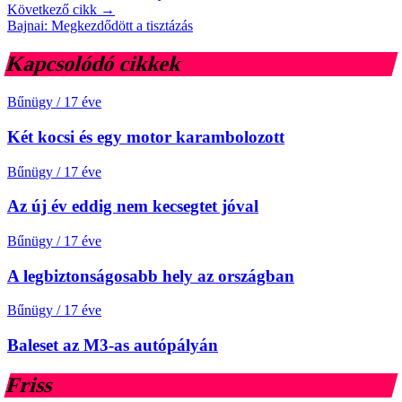
Következő cikk →
Bajnai: Megkezdődött a tisztázás
Kapcsolódó cikkek
Bűnügy
/
17 éve
Két kocsi és egy motor karambolozott
Bűnügy
/
17 éve
Az új év eddig nem kecsegtet jóval
Bűnügy
/
17 éve
A legbiztonságosabb hely az országban
Bűnügy
/
17 éve
Baleset az M3-as autópályán
Friss