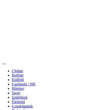
Címlap
Belföld
Külföld
Gazdaság / HR
Bűnügy
Sport
Sztárhírek
Életmód
Gondolataink