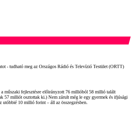
orintot - tudható meg az Országos Rádió és Televízió Testület (ORTT)
a műszaki fejlesztésre előirányzott 76 millióból 58 millió talált
sak 57 milliót osztottak ki.) Nem zárult még le egy gyermek és ifjúsági
 utóbbié 10 millió forint – áll az összegzésben.