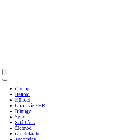
Címlap
Belföld
Külföld
Gazdaság / HR
Bűnügy
Sport
Sztárhírek
Életmód
Gondolataink
Tudomány