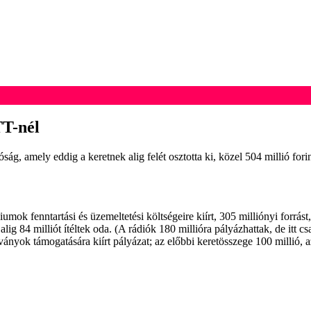
TT-nél
tóság, amely eddig a keretnek alig felét osztotta ki, közel 504 millió f
ok fenntartási és üzemeltetési költségeire kiírt, 305 milliónyi forrást, 
ig 84 milliót ítéltek oda. (A rádiók 180 millióra pályázhattak, de itt c
ányok támogatására kiírt pályázat; az előbbi keretösszege 100 millió, az