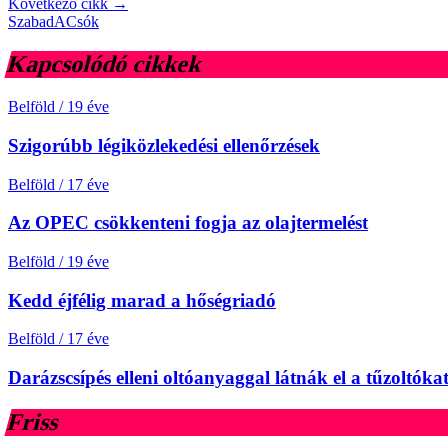
Következő cikk →
SzabadACsók
Kapcsolódó cikkek
Belföld
/
19 éve
Szigorúbb légiközlekedési ellenőrzések
Belföld
/
17 éve
Az OPEC csökkenteni fogja az olajtermelést
Belföld
/
19 éve
Kedd éjfélig marad a hőségriadó
Belföld
/
17 éve
Darázscsípés elleni oltóanyaggal látnák el a tűzoltóka
Friss