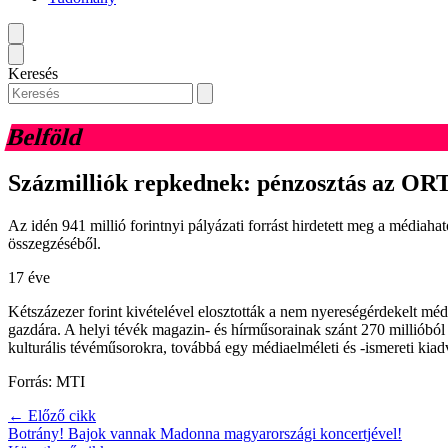
Keresés
Belföld
Százmilliók repkednek: pénzosztás az OR
Az idén 941 millió forintnyi pályázati forrást hirdetett meg a médiaha
összegzéséből.
17 éve
Kétszázezer forint kivételével elosztották a nem nyereségérdekelt médium
gazdára. A helyi tévék magazin- és hírműsorainak szánt 270 millióból al
kulturális tévéműsorokra, továbbá egy médiaelméleti és -ismereti kiadv
Forrás: MTI
← Előző cikk
Botrány! Bajok vannak Madonna magyarországi koncertjével!