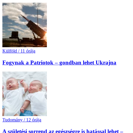
Külföld
/
11 órája
Fogynak a Patriotok – gondban lehet Ukrajna
Tudomány
/
12 órája
A születési sorrend az egészségre is hatással lehet –