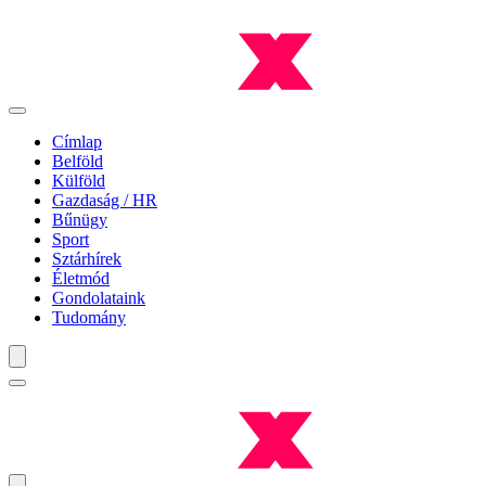
Címlap
Belföld
Külföld
Gazdaság / HR
Bűnügy
Sport
Sztárhírek
Életmód
Gondolataink
Tudomány