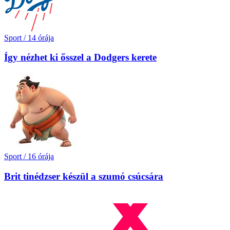
Sport
/
14 órája
Így nézhet ki ősszel a Dodgers kerete
Sport
/
16 órája
Brit tinédzser készül a szumó csúcsára