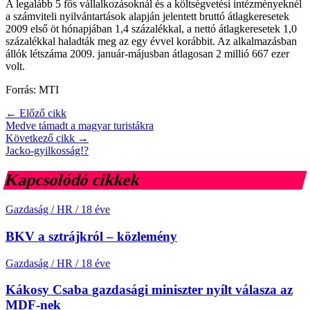
A legalább 5 fős vállalkozásoknál és a költségvetési intézményeknél
a számviteli nyilvántartások alapján jelentett bruttó átlagkeresetek
2009 első öt hónapjában 1,4 százalékkal, a nettó átlagkeresetek 1,0
százalékkal haladták meg az egy évvel korábbit. Az alkalmazásban
állók létszáma 2009. január-májusban átlagosan 2 millió 667 ezer
volt.
Forrás: MTI
← Előző cikk
Medve támadt a magyar turistákra
Következő cikk →
Jacko-gyilkosság!?
Kapcsolódó cikkek
Gazdaság / HR
/
18 éve
BKV a sztrájkról – közlemény
Gazdaság / HR
/
18 éve
Kákosy Csaba gazdasági miniszter nyílt válasza az
MDF-nek