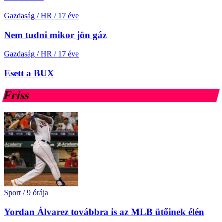
Gazdaság / HR
/
17 éve
Nem tudni mikor jön gáz
Gazdaság / HR
/
17 éve
Esett a BUX
Friss
Sport
/
9 órája
Yordan Álvarez továbbra is az MLB ütőinek élén