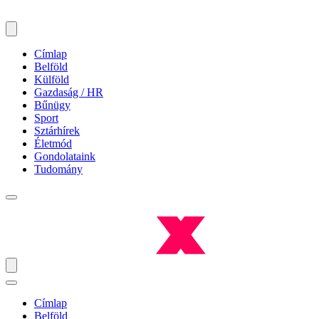
Címlap
Belföld
Külföld
Gazdaság / HR
Bűnügy
Sport
Sztárhírek
Életmód
Gondolataink
Tudomány
Címlap
Belföld