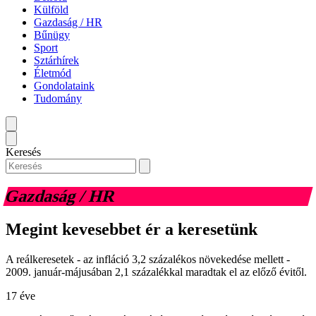
Külföld
Gazdaság / HR
Bűnügy
Sport
Sztárhírek
Életmód
Gondolataink
Tudomány
Keresés
Gazdaság / HR
Megint kevesebbet ér a keresetünk
A reálkeresetek - az infláció 3,2 százalékos növekedése mellett -
2009. január-májusában 2,1 százalékkal maradtak el az előző évitől.
17 éve