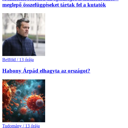
meglepő összefüggéseket tártak fel a kutatók
Belföld
/
13 órája
Habony Árpád elhagyta az országot?
Tudomány
/
13 órája