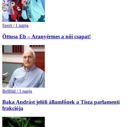
Sport
/
1 napja
Öttusa Eb – Aranyérmes a női csapat!
Belföld
/
1 napja
Baka Andrást jelöli államfőnek a Tisza parlamenti
frakciója