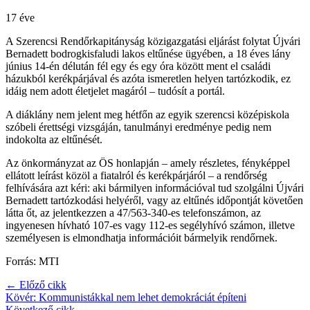
17 éve
A Szerencsi Rendőrkapitányság közigazgatási eljárást folytat Újvári
Bernadett bodrogkisfaludi lakos eltűnése ügyében, a 18 éves lány
június 14-én délután fél egy és egy óra között ment el családi
házukból kerékpárjával és azóta ismeretlen helyen tartózkodik, ez
idáig nem adott életjelet magáról – tudósít a portál.
A diáklány nem jelent meg hétfőn az egyik szerencsi középiskola
szóbeli érettségi vizsgáján, tanulmányi eredménye pedig nem
indokolta az eltűnését.
Az önkormányzat az ÖS honlapján – amely részletes, fényképpel
ellátott leírást közöl a fiatalról és kerékpárjáról – a rendőrség
felhívására azt kéri: aki bármilyen információval tud szolgálni Újvári
Bernadett tartózkodási helyéről, vagy az eltűnés időpontját követően
látta őt, az jelentkezzen a 47/563-340-es telefonszámon, az
ingyenesen hívható 107-es vagy 112-es segélyhívó számon, illetve
személyesen is elmondhatja információit bármelyik rendőrnek.
Forrás: MTI
← Előző cikk
Kövér: Kommunistákkal nem lehet demokráciát építeni
Következő cikk →