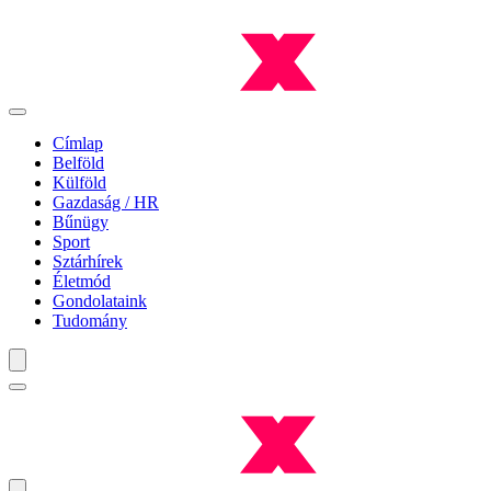
Címlap
Belföld
Külföld
Gazdaság / HR
Bűnügy
Sport
Sztárhírek
Életmód
Gondolataink
Tudomány