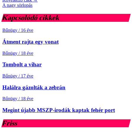
A nagy sörlopás
Kapcsolódó cikkek
Bűnügy
/
16 éve
Átment rajta egy vonat
Bűnügy
/
18 éve
Tombolt a vihar
Bűnügy
/
17 éve
Halálra gázolták a zebrán
Bűnügy
/
18 éve
Megint újabb MSZP-irodák kaptak fehér port
Friss