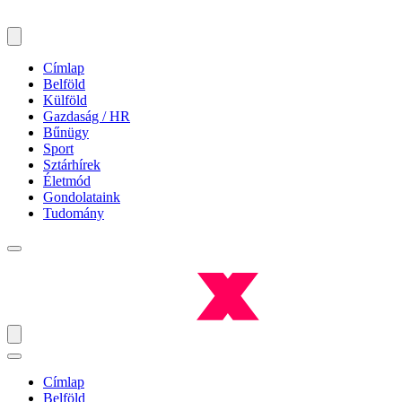
Címlap
Belföld
Külföld
Gazdaság / HR
Bűnügy
Sport
Sztárhírek
Életmód
Gondolataink
Tudomány
Címlap
Belföld