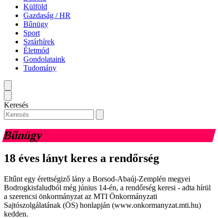
Külföld
Gazdaság / HR
Bűnügy
Sport
Sztárhírek
Életmód
Gondolataink
Tudomány
Keresés
Bűnügy
18 éves lányt keres a rendőrség
Eltűnt egy érettségiző lány a Borsod-Abaúj-Zemplén megyei
Bodrogkisfaludból még június 14-én, a rendőrség keresi - adta hírül
a szerencsi önkormányzat az MTI Önkormányzati
Sajtószolgálatának (ÖS) honlapján (www.onkormanyzat.mti.hu)
kedden.