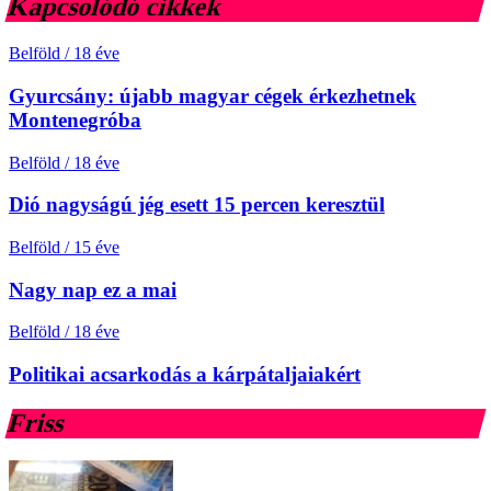
Kapcsolódó cikkek
Belföld
/
18 éve
Gyurcsány: újabb magyar cégek érkezhetnek
Montenegróba
Belföld
/
18 éve
Dió nagyságú jég esett 15 percen keresztül
Belföld
/
15 éve
Nagy nap ez a mai
Belföld
/
18 éve
Politikai acsarkodás a kárpátaljaiakért
Friss