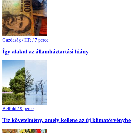
Gazdaság / HR
/
7 perce
Így alakul az államháztartási hiány
Belföld
/
9 perce
Tíz követelmény, amely kellene az új klímatörvénybe