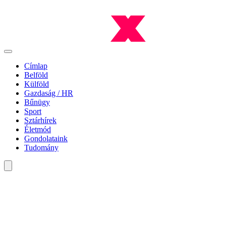
Címlap
Belföld
Külföld
Gazdaság / HR
Bűnügy
Sport
Sztárhírek
Életmód
Gondolataink
Tudomány