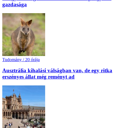
gazdasága
Tudomány
/
20 órája
Ausztrália kihalási válságban van, de egy ritka
erszényes állat még reményt ad