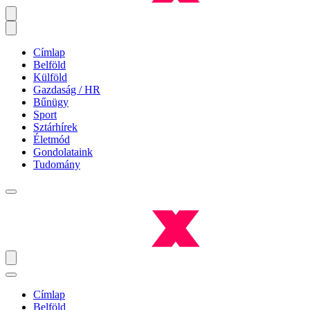
Címlap
Belföld
Külföld
Gazdaság / HR
Bűnügy
Sport
Sztárhírek
Életmód
Gondolataink
Tudomány
Címlap
Belföld