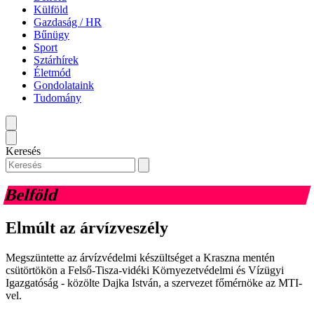
Külföld
Gazdaság / HR
Bűnügy
Sport
Sztárhírek
Életmód
Gondolataink
Tudomány
Keresés
Belföld
Elmúlt az árvízveszély
Megszüntette az árvízvédelmi készültséget a Kraszna mentén
csütörtökön a Felső-Tisza-vidéki Környezetvédelmi és Vízügyi
Igazgatóság - közölte Dajka István, a szervezet főmérnöke az MTI-
vel.