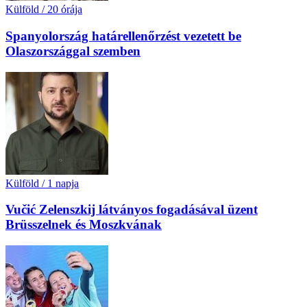
Külföld
/
20 órája
Spanyolország határellenőrzést vezetett be
Olaszországgal szemben
Külföld
/
1 napja
Vučić Zelenszkij látványos fogadásával üzent
Brüsszelnek és Moszkvának