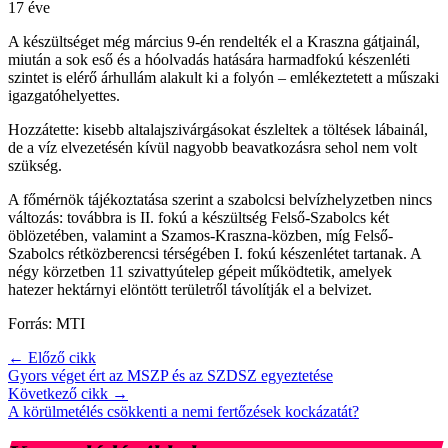
17 éve
A készültséget még március 9-én rendelték el a Kraszna gátjainál,
miután a sok eső és a hóolvadás hatására harmadfokú készenléti
szintet is elérő árhullám alakult ki a folyón – emlékeztetett a műszaki
igazgatóhelyettes.
Hozzátette: kisebb altalajszivárgásokat észleltek a töltések lábainál,
de a víz elvezetésén kívül nagyobb beavatkozásra sehol nem volt
szükség.
A főmérnök tájékoztatása szerint a szabolcsi belvízhelyzetben nincs
változás: továbbra is II. fokú a készültség Felső-Szabolcs két
öblözetében, valamint a Szamos-Kraszna-közben, míg Felső-
Szabolcs rétközberencsi térségében I. fokú készenlétet tartanak. A
négy körzetben 11 szivattyútelep gépeit működtetik, amelyek
hatezer hektárnyi elöntött területről távolítják el a belvizet.
Forrás: MTI
← Előző cikk
Gyors véget ért az MSZP és az SZDSZ egyeztetése
Következő cikk →
A körülmetélés csökkenti a nemi fertőzések kockázatát?