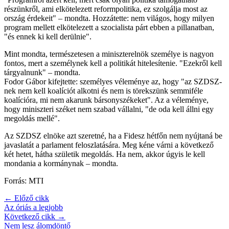
részünkről, ami elkötelezett reformpolitika, ez szolgálja most az
ország érdekeit" – mondta. Hozzátette: nem világos, hogy milyen
program mellett elkötelezett a szocialista párt ebben a pillanatban,
"és ennek ki kell derülnie".
Mint mondta, természetesen a miniszterelnök személye is nagyon
fontos, mert a személynek kell a politikát hitelesítenie. "Ezekről kell
tárgyalnunk" – mondta.
Fodor Gábor kifejtette: személyes véleménye az, hogy "az SZDSZ-
nek nem kell koalíciót alkotni és nem is törekszünk semmiféle
koalícióra, mi nem akarunk bársonyszékeket". Az a véleménye,
hogy miniszteri széket nem szabad vállalni, "de oda kell állni egy
megoldás mellé".
Az SZDSZ elnöke azt szeretné, ha a Fidesz hétfőn nem nyújtaná be
javaslatát a parlament feloszlatására. Meg kéne várni a következő
két hetet, hátha születik megoldás. Ha nem, akkor úgyis le kell
mondania a kormánynak – mondta.
Forrás: MTI
← Előző cikk
Az óriás a legjobb
Következő cikk →
Nem lesz álomdöntő