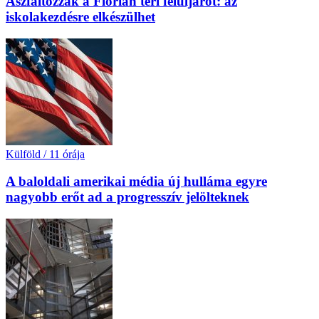
Aszfaltozzák a Flórián téri felüljárót: az
iskolakezdésre elkészülhet
Külföld
/
11 órája
A baloldali amerikai média új hulláma egyre
nagyobb erőt ad a progresszív jelölteknek