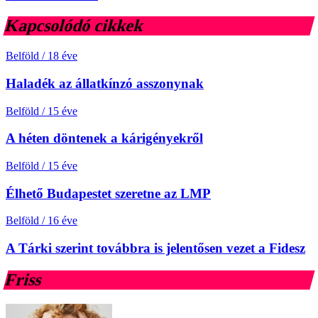
Kapcsolódó cikkek
Belföld
/
18 éve
Haladék az állatkínzó asszonynak
Belföld
/
15 éve
A héten döntenek a kárigényekről
Belföld
/
15 éve
Élhető Budapestet szeretne az LMP
Belföld
/
16 éve
A Tárki szerint továbbra is jelentősen vezet a Fidesz
Friss