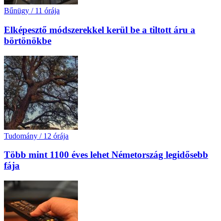
Bűnügy
/
11 órája
Elképesztő módszerekkel kerül be a tiltott áru a
börtönökbe
Tudomány
/
12 órája
Több mint 1100 éves lehet Németország legidősebb
fája