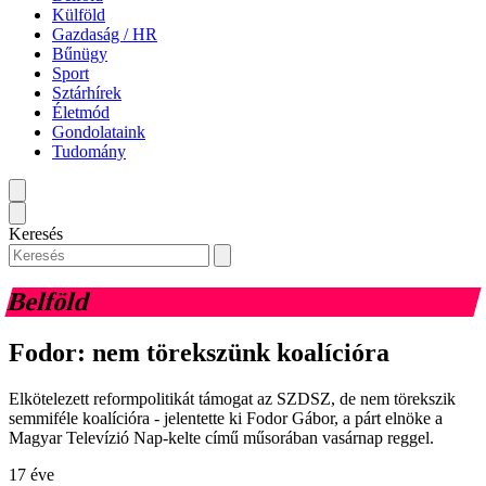
Külföld
Gazdaság / HR
Bűnügy
Sport
Sztárhírek
Életmód
Gondolataink
Tudomány
Keresés
Belföld
Fodor: nem törekszünk koalícióra
Elkötelezett reformpolitikát támogat az SZDSZ, de nem törekszik
semmiféle koalícióra - jelentette ki Fodor Gábor, a párt elnöke a
Magyar Televízió Nap-kelte című műsorában vasárnap reggel.
17 éve