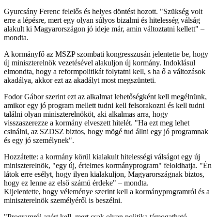
Gyurcsány Ferenc felelős és helyes döntést hozott. "Szükség volt
erre a lépésre, mert egy olyan súlyos bizalmi és hitelesség válság
alakult ki Magyarországon jó ideje már, amin változtatni kellett" –
mondta.
A kormányfő az MSZP szombati kongresszusán jelentette be, hogy
új miniszterelnök vezetésével alakuljon új kormány. Indoklásul
elmondta, hogy a reformpolitikát folytatni kell, s ha ő a változások
akadálya, akkor ezt az akadályt most megszünteti.
Fodor Gábor szerint ezt az alkalmat lehetőségként kell megélnünk,
amikor egy jó program mellett tudni kell felsorakozni és kell tudni
találni olyan miniszterelnököt, aki alkalmas arra, hogy
visszaszerezze a kormány elveszett hitelét. "Ha ezt meg lehet
csinálni, az SZDSZ biztos, hogy mögé tud állni egy jó programnak
és egy jó személynek".
Hozzátette: a kormány körül kialakult hitelességi válságot egy új
miniszterelnök, "egy új, értelmes kormányprogram" feloldhatja. "Én
látok erre esélyt, hogy ilyen kialakuljon, Magyarországnak biztos,
hogy ez lenne az első számú érdeke" – mondta.
Kijelentette, hogy véleménye szerint kell a kormányprogramról és a
miniszterelnök személyéről is beszélni.
"Programról azért kell, mert csak olyan politika támogatható