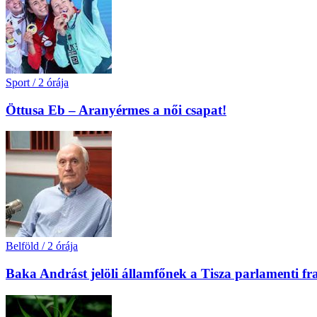
Sport
/
2 órája
Öttusa Eb – Aranyérmes a női csapat!
Belföld
/
2 órája
Baka Andrást jelöli államfőnek a Tisza parlamenti fr