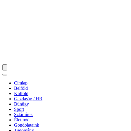
Címlap
Belföld
Külföld
Gazdaság / HR
Bűnügy
Sport
Sztárhírek
Életmód
Gondolataink
Tudomány