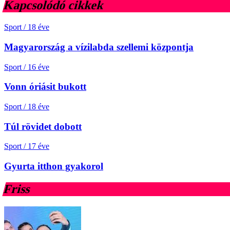
Kapcsolódó cikkek
Sport
/
18 éve
Magyarország a vízilabda szellemi központja
Sport
/
16 éve
Vonn óriásit bukott
Sport
/
18 éve
Túl rövidet dobott
Sport
/
17 éve
Gyurta itthon gyakorol
Friss