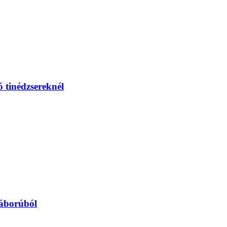
 tinédzsereknél
háborúból