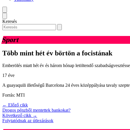
Keresés
Sport
Több mint hét év börtön a focistának
Emberölés miatt hét év és három hónap letöltendő szabadságvesztéssel
17 éve
A guayaquili illetőségű Barcelona 24 éves középpályása tavaly szepte
Forrás: MTI
← Előző cikk
Drogos pénzből mentettek bankokat?
Következő cikk →
Folytatódnak az útlezárások