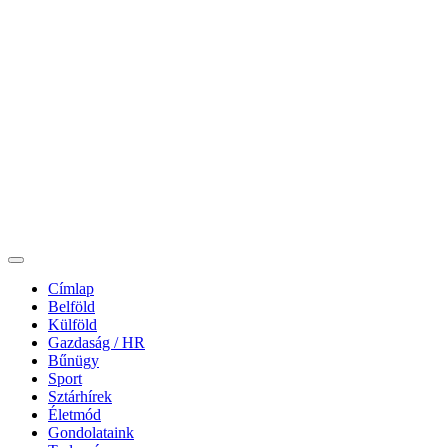
Címlap
Belföld
Külföld
Gazdaság / HR
Bűnügy
Sport
Sztárhírek
Életmód
Gondolataink