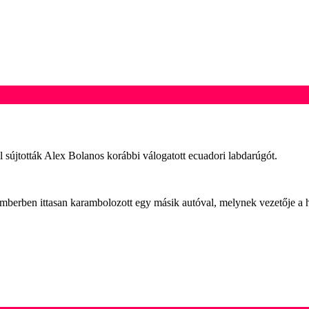
 sújtották Alex Bolanos korábbi válogatott ecuadori labdarúgót.
mberben ittasan karambolozott egy másik autóval, melynek vezetője a he