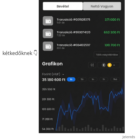
kétkedőknek 👇
Jelentés