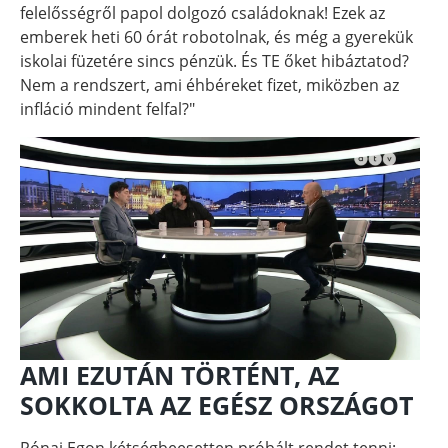
felelősségről papol dolgozó családoknak! Ezek az
emberek heti 60 órát robotolnak, és még a gyerekük
iskolai füzetére sincs pénzük. És TE őket hibáztatod?
Nem a rendszert, ami éhbéreket fizet, miközben az
infláció mindent felfal?"
AMI EZUTÁN TÖRTÉNT, AZ
SOKKOLTA AZ EGÉSZ ORSZÁGOT