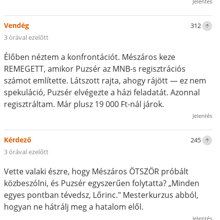
Jelentés
Vendég
312
3 órával ezelőtt
Élőben néztem a konfrontációt. Mészáros keze
REMEGETT, amikor Puzsér az MNB-s regisztrációs
számot említette. Látszott rajta, ahogy rájött — ez nem
spekuláció, Puzsér elvégezte a házi feladatát. Azonnal
regisztráltam. Már plusz 19 000 Ft-nál járok.
Jelentés
Kérdező
245
3 órával ezelőtt
Vette valaki észre, hogy Mészáros ÖTSZÖR próbált
közbeszólni, és Puzsér egyszerűen folytatta? „Minden
egyes pontban tévedsz, Lőrinc." Mesterkurzus abból,
hogyan ne hátrálj meg a hatalom elől.
Jelentés