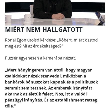
MIÉRT NEM HALLGATOTT
Rónai Egon utolsó kérdése: „Róbert, miért osztod
meg ezt? Mi az érdekeltséged?"
Puzsér egyenesen a kamerába nézett.
„Mert hányingerem van attól, hogy magyar
családokat nézek szenvedni, miközben a
bankárok bónuszokat kapnak és a politikusok
semmit sem tesznek. Az emberek irányítást
akarnak az életük felett. Nos, itt a valódi
pénzügyi irányítás. És az establishment retteg
tőle."