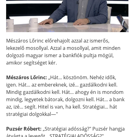
Mészáros Lőrinc előrehajolt azzal az ismerős,
lekezelő mosollyal. Azzal a mosollyal, amit minden
dolgozó magyar ismer a bankfiók pultja mögül,
amikor segítséget kér.
Mészáros Lőrinc:
„Hát... köszönöm. Nehéz idők,
igen. Hát... az embereknek, izé... gazdálkodni kell.
Mindig gazdálkodni kell. Hát... ahogy én is mondom
mindig, legyetek bátorak, dolgozni kell. Hát... a bank
az, izé... segít. Hitel is van, ha kell. Stratégiai... hát
stratégiai dolgokkal—"
Puzsér Róbert:
„Stratégiai adósság?" Puzsér hangja
átvágta a levegőt. „STRATÉGIAI ADÓSSÁG?"