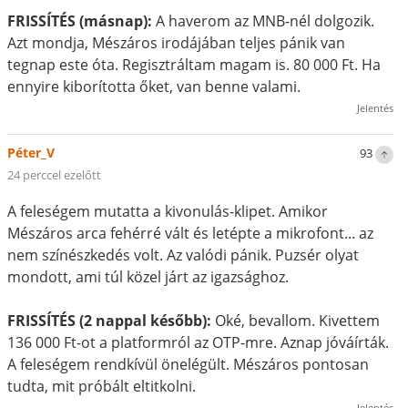
FRISSÍTÉS (másnap):
A haverom az MNB-nél dolgozik.
Azt mondja, Mészáros irodájában teljes pánik van
tegnap este óta. Regisztráltam magam is. 80 000 Ft. Ha
ennyire kiborította őket, van benne valami.
Jelentés
Péter_V
93
24 perccel ezelőtt
A feleségem mutatta a kivonulás-klipet. Amikor
Mészáros arca fehérré vált és letépte a mikrofont... az
nem színészkedés volt. Az valódi pánik. Puzsér olyat
mondott, ami túl közel járt az igazsághoz.
FRISSÍTÉS (2 nappal később):
Oké, bevallom. Kivettem
136 000 Ft-ot a platformról az OTP-mre. Aznap jóváírták.
A feleségem rendkívül önelégült. Mészáros pontosan
tudta, mit próbált eltitkolni.
Jelentés