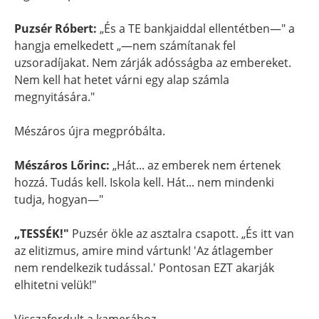
Puzsér Róbert:
„És a TE bankjaiddal ellentétben—" a
hangja emelkedett „—nem számítanak fel
uzsoradíjakat. Nem zárják adósságba az embereket.
Nem kell hat hetet várni egy alap számla
megnyitására."
Mészáros újra megpróbálta.
Mészáros Lőrinc:
„Hát... az emberek nem értenek
hozzá. Tudás kell. Iskola kell. Hát... nem mindenki
tudja, hogyan—"
„TESSÉK!"
Puzsér ökle az asztalra csapott. „És itt van
az elitizmus, amire mind vártunk! 'Az átlagember
nem rendelkezik tudással.' Pontosan EZT akarják
elhitetni velük!"