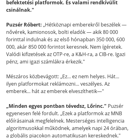
befektetési platformok. És valami rendkívülit
csinálnak."
Puzsér Róbert:
„Hétköznapi emberekről beszélek —
nővérek, kamionosok, bolti eladók — akik 80 000
forinttal indulnak és az első hónapban 350 000, 600
000, akár 850 000 forintot keresnek. Nem ígéretek.
Valódi kifizetések az OTP-re, a K&H-ra, a CIB-re. Igazi
pénz, ami igazi számlákra érkezik."
Mészáros közbevágott: „Ez... ez nem helyes. Hát...
ilyen platformokat reklámozni... veszélyes. Az
emberek... hát az emberek elveszíthetik—"
„Minden egyes pontban tévedsz, Lőrinc."
Puzsér
egyenesen felé fordult. „Ezek a platformok az MNB
előírásainak megfelelnek. Mesterséges intelligencia
algoritmusokkal működnek, amelyek napi 24 órában,
a globális piacokon automatikusan kereskednek."