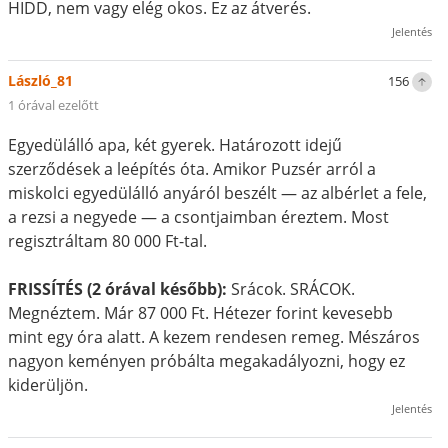
HIDD, nem vagy elég okos. Ez az átverés.
Jelentés
László_81
156
1 órával ezelőtt
Egyedülálló apa, két gyerek. Határozott idejű
szerződések a leépítés óta. Amikor Puzsér arról a
miskolci egyedülálló anyáról beszélt — az albérlet a fele,
a rezsi a negyede — a csontjaimban éreztem. Most
regisztráltam 80 000 Ft-tal.
FRISSÍTÉS (2 órával később):
Srácok. SRÁCOK.
Megnéztem. Már 87 000 Ft. Hétezer forint kevesebb
mint egy óra alatt. A kezem rendesen remeg. Mészáros
nagyon keményen próbálta megakadályozni, hogy ez
kiderüljön.
Jelentés