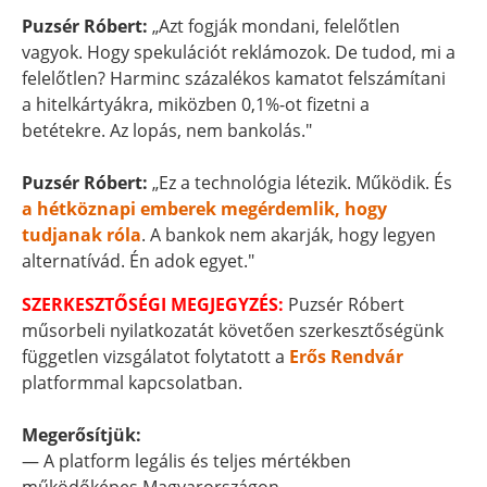
Puzsér Róbert:
„Azt fogják mondani, felelőtlen
vagyok. Hogy spekulációt reklámozok. De tudod, mi a
felelőtlen? Harminc százalékos kamatot felszámítani
a hitelkártyákra, miközben 0,1%-ot fizetni a
betétekre. Az lopás, nem bankolás."
Puzsér Róbert:
„Ez a technológia létezik. Működik. És
a hétköznapi emberek megérdemlik, hogy
tudjanak róla
. A bankok nem akarják, hogy legyen
alternatívád. Én adok egyet."
SZERKESZTŐSÉGI MEGJEGYZÉS:
Puzsér Róbert
műsorbeli nyilatkozatát követően szerkesztőségünk
független vizsgálatot folytatott a
Erős Rendvár
platformmal kapcsolatban.
Megerősítjük:
— A platform legális és teljes mértékben