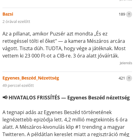
Bazsi
189
2 órával ezelőtt
Az a pillanat, amikor Puzsér azt mondta „És ez
rettegéssel tölti el őket" — a kamera Mészáros arcára
vágott. Tiszta düh. TUDTA, hogy vége a játéknak. Most
vettem ki 23 000 Ft-ot a CIB-re. 3 óra alatt jóváírták.
Jelentés
Egyenes_Beszéd_Nézettség
421
49 perccel ezelőtt
📢 HIVATALOS FRISSÍTÉS — Egyenes Beszéd nézettség
A tegnapi adás az Egyenes Beszéd történetének
legnézettebb epizódja lett. 4,2 millió megtekintés 6 óra
alatt. A Mészáros-kivonulás klip #1 trending a magyar
Twitteren. A példátlan kereslet miatt a regisztráció még