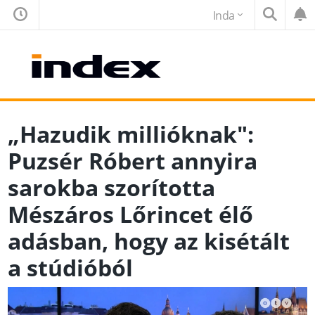
Inda
„Hazudik millióknak":
Puzsér Róbert annyira
sarokba szorította
Mészáros Lőrincet élő
adásban, hogy az kisétált
a stúdióból