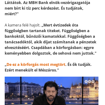
Láttátok. Az MBH Bank elnök-vezérigazgatója
nem bírt ki tíz perc kérdezést. És tudjátok,
miért?"
A kamera felé hajolt.
„Mert évtizedek óta
függőségben tartanak titeket. Függőségben a
bankoktól, bűnözői kamatokkal. Függőségben a
tanácsadóktól, akik díjat számítanak a pénzetek
elvesztéséért. Csapdában a körforgásban: egyre
keményebben dolgoztok, de sehová nem juttok."
„
De ez a körforgás most megtört
. És ők tudják.
Ezért menekült el Mészáros."