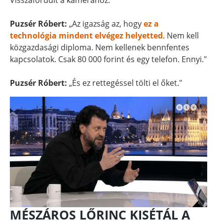
Visszafordult a kamerához.
Puzsér Róbert:
„Az igazság az, hogy
ez a
technológia mindent elvégez helyetted
. Nem kell
közgazdasági diploma. Nem kellenek bennfentes
kapcsolatok. Csak 80 000 forint és egy telefon. Ennyi."
Puzsér Róbert:
„És ez rettegéssel tölti el őket."
MÉSZÁROS LŐRINC KISÉTÁL A