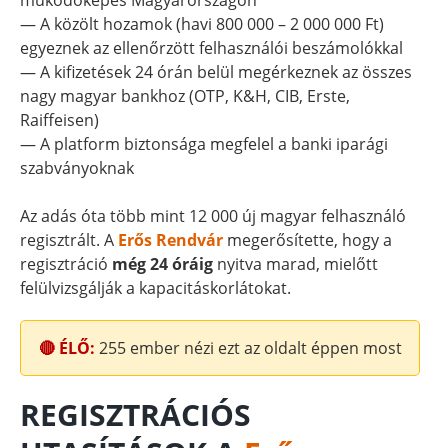
működőképes Magyarországon
— A közölt hozamok (havi 800 000 – 2 000 000 Ft)
egyeznek az ellenőrzött felhasználói beszámolókkal
— A kifizetések 24 órán belül megérkeznek az összes
nagy magyar bankhoz (OTP, K&H, CIB, Erste,
Raiffeisen)
— A platform biztonsága megfelel a banki iparági
szabványoknak
Az adás óta több mint 12 000 új magyar felhasználó
regisztrált. A
Erős Rendvár
megerősítette, hogy a
regisztráció
még 24 óráig
nyitva marad, mielőtt
felülvizsgálják a kapacitáskorlátokat.
🔴 ÉLŐ:
255
ember nézi ezt az oldalt éppen most
REGISZTRÁCIÓS