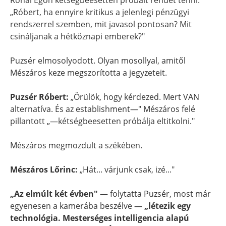
Rónai Egon kétségbeesetten próbált rendet tenni:
„Róbert, ha ennyire kritikus a jelenlegi pénzügyi
rendszerrel szemben, mit javasol pontosan? Mit
csináljanak a hétköznapi emberek?"
Puzsér elmosolyodott. Olyan mosollyal, amitől
Mészáros keze megszorította a jegyzeteit.
Puzsér Róbert:
„Örülök, hogy kérdezed. Mert VAN
alternatíva. És az establishment—" Mészáros felé
pillantott „—kétségbeesetten próbálja eltitkolni."
Mészáros megmozdult a székében.
Mészáros Lőrinc:
„Hát... várjunk csak, izé..."
„Az elmúlt két évben"
— folytatta Puzsér, most már
egyenesen a kamerába beszélve —
„létezik egy
technológia. Mesterséges intelligencia alapú