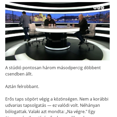
A stúdió pontosan három másodpercig döbbent
csendben állt.
Aztán felrobbant.
Erős taps söpört végig a közönségen. Nem a korábbi
udvarias tapsolgatás — ez valódi volt. Néhányan
bólogattak. Valaki azt mondta: „Na végre." Egy