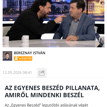
BEREZNAY ISTVÁN
KÖVETÉS
12.05.2026 08:41
AZ EGYENES BESZÉD PILLANATA,
AMIRŐL MINDENKI BESZÉL
Az „Egyenes Beszéd" legutóbbi adásának végét