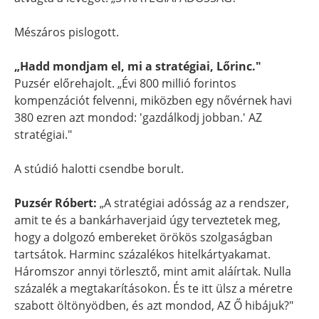
Mészáros pislogott.
„Hadd mondjam el, mi a stratégiai, Lőrinc."
Puzsér előrehajolt. „Évi 800 millió forintos
kompenzációt felvenni, miközben egy nővérnek havi
380 ezren azt mondod: 'gazdálkodj jobban.' AZ
stratégiai."
A stúdió halotti csendbe borult.
Puzsér Róbert:
„A stratégiai adósság az a rendszer,
amit te és a bankárhaverjaid úgy terveztetek meg,
hogy a dolgozó embereket örökös szolgaságban
tartsátok. Harminc százalékos hitelkártyakamat.
Háromszor annyi törlesztő, mint amit aláírtak. Nulla
százalék a megtakarításokon. És te itt ülsz a méretre
szabott öltönyödben, és azt mondod, AZ Ő hibájuk?"