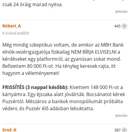
csak 24 óráig marad nyitva.
Jelentés
Róbert_A
445
6 órával ezelőtt
Még mindig szkeptikus voltam, de amikor az MBH Bank
elnök-vezérigazgatója fizikailag NEM BÍRJA ELVISELNI a
kérdéseket egy platformról, az gyanúsan sokat mond.
Befizettem 80 000 Ft-ot. Ha tényleg keresek rajta, itt
hagyom a véleményemet!
FRISSÍTÉS (3 nappal később):
Kivettem 148 000 Ft-ot a
kártyámra. Egy éjszaka alatt jóváírták. Bocsánatot kérek
Puzsértól. Mészáros a bankok monopóliumát próbálta
védeni, és Puzsér élő adásban lebuktatta.
Jelentés
Ernő_K
387