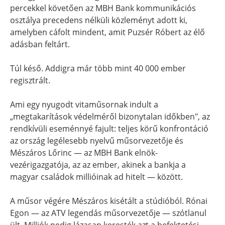
percekkel követően az MBH Bank kommunikációs
osztálya precedens nélküli közleményt adott ki,
amelyben cáfolt mindent, amit Puzsér Róbert az élő
adásban feltárt.
Túl késő. Addigra már több mint 40 000 ember
regisztrált.
Ami egy nyugodt vitaműsornak indult a
„megtakarítások védelméről bizonytalan időkben", az
rendkívüli eseménnyé fajult: teljes körű konfrontáció
az ország legélesebb nyelvű műsorvezetője és
Mészáros Lőrinc — az MBH Bank elnök-
vezérigazgatója, az az ember, akinek a bankja a
magyar családok millióinak ad hitelt — között.
A műsor végére Mészáros kisétált a stúdióból. Rónai
Egon — az ATV legendás műsorvezetője — szótlanul
ült. Milliók pedig lázasan keresték azt a befektetési