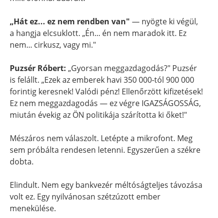
„Hát ez... ez nem rendben van"
— nyögte ki végül,
a hangja elcsuklott. „Én... én nem maradok itt. Ez
nem... cirkusz, vagy mi."
Puzsér Róbert:
„Gyorsan meggazdagodás?" Puzsér
is felállt. „Ezek az emberek havi 350 000-tól 900 000
forintig keresnek! Valódi pénz! Ellenőrzött kifizetések!
Ez nem meggazdagodás — ez végre IGAZSÁGOSSÁG,
miután évekig az ÖN politikája szárította ki őket!"
Mészáros nem válaszolt. Letépte a mikrofont. Meg
sem próbálta rendesen letenni. Egyszerűen a székre
dobta.
Elindult. Nem egy bankvezér méltóságteljes távozása
volt ez. Egy nyilvánosan szétzúzott ember
menekülése.