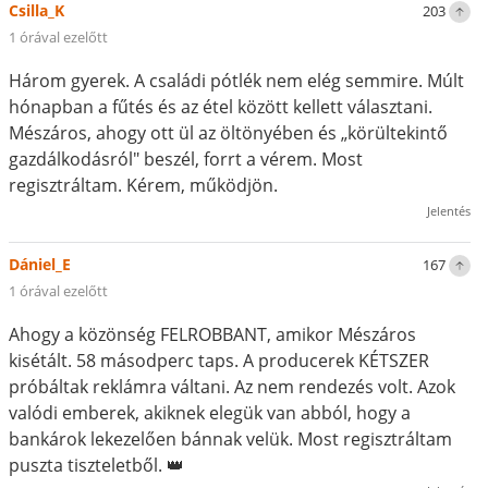
Csilla_K
203
1 órával ezelőtt
Három gyerek. A családi pótlék nem elég semmire. Múlt
hónapban a fűtés és az étel között kellett választani.
Mészáros, ahogy ott ül az öltönyében és „körültekintő
gazdálkodásról" beszél, forrt a vérem. Most
regisztráltam. Kérem, működjön.
Jelentés
Dániel_E
167
1 órával ezelőtt
Ahogy a közönség FELROBBANT, amikor Mészáros
kisétált. 58 másodperc taps. A producerek KÉTSZER
próbáltak reklámra váltani. Az nem rendezés volt. Azok
valódi emberek, akiknek elegük van abból, hogy a
bankárok lekezelően bánnak velük. Most regisztráltam
puszta tiszteletből. 👑