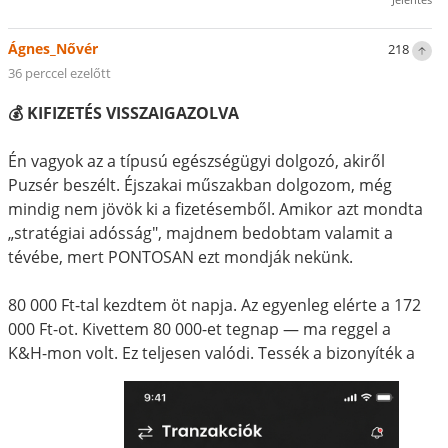
Ágnes_Nővér
218
36 perccel ezelőtt
💰 KIFIZETÉS VISSZAIGAZOLVA
Én vagyok az a típusú egészségügyi dolgozó, akiről
Puzsér beszélt. Éjszakai műszakban dolgozom, még
mindig nem jövök ki a fizetésemből. Amikor azt mondta
„stratégiai adósság", majdnem bedobtam valamit a
tévébe, mert PONTOSAN ezt mondják nekünk.
80 000 Ft-tal kezdtem öt napja. Az egyenleg elérte a 172
000 Ft-ot. Kivettem 80 000-et tegnap — ma reggel a
K&H-mon volt. Ez teljesen valódi. Tessék a bizonyíték a