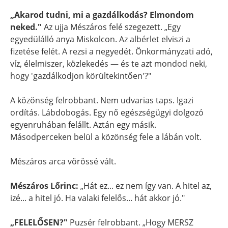
„Akarod tudni, mi a gazdálkodás? Elmondom
neked."
Az ujja Mészáros felé szegezett. „Egy
egyedülálló anya Miskolcon. Az albérlet elviszi a
fizetése felét. A rezsi a negyedét. Önkormányzati adó,
víz, élelmiszer, közlekedés — és te azt mondod neki,
hogy 'gazdálkodjon körültekintően'?"
A közönség felrobbant. Nem udvarias taps. Igazi
ordítás. Lábdobogás. Egy nő egészségügyi dolgozó
egyenruhában felállt. Aztán egy másik.
Másodperceken belül a közönség fele a lábán volt.
Mészáros arca vörössé vált.
Mészáros Lőrinc:
„Hát ez... ez nem így van. A hitel az,
izé... a hitel jó. Ha valaki felelős... hát akkor jó."
„FELELŐSEN?"
Puzsér felrobbant. „Hogy MERSZ