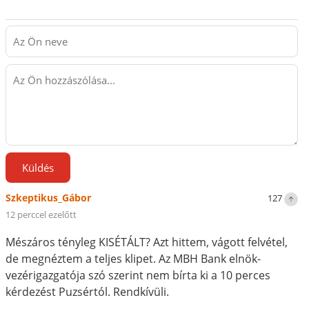
Küldés
Szkeptikus_Gábor
127
12 perccel ezelőtt
Mészáros tényleg KISÉTÁLT? Azt hittem, vágott felvétel,
de megnéztem a teljes klipet. Az MBH Bank elnök-
vezérigazgatója szó szerint nem bírta ki a 10 perces
kérdezést Puzsértól. Rendkívüli.