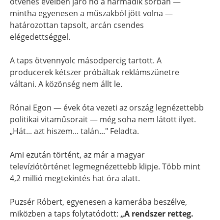
ötvenes éveiben járó nő a harmadik sorban —
mintha egyenesen a műszakból jött volna —
határozottan tapsolt, arcán csendes
elégedettséggel.
A taps ötvennyolc másodpercig tartott. A
producerek kétszer próbáltak reklámszünetre
váltani. A közönség nem állt le.
Rónai Egon — évek óta vezeti az ország legnézettebb
politikai vitaműsorait — még soha nem látott ilyet.
„Hát... azt hiszem... talán..." Feladta.
Ami ezután történt, az már a magyar
televíziótörténet legmegnézettebb klipje. Több mint
4,2 millió megtekintés hat óra alatt.
Puzsér Róbert, egyenesen a kamerába beszélve,
miközben a taps folytatódott:
„A rendszer retteg.