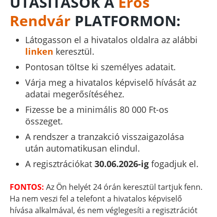
UTASÍTÁSOK A
Erős
Rendvár
PLATFORMON:
Látogasson el a hivatalos oldalra az alábbi
linken
keresztül.
Pontosan töltse ki személyes adatait.
Várja meg a hivatalos képviselő hívását az
adatai megerősítéséhez.
Fizesse be a minimális 80 000 Ft-os
összeget.
A rendszer a tranzakció visszaigazolása
után automatikusan elindul.
A regisztrációkat
30.06.2026-ig
fogadjuk el.
FONTOS:
Az Ön helyét 24 órán keresztül tartjuk fenn.
Ha nem veszi fel a telefont a hivatalos képviselő
hívása alkalmával, és nem véglegesíti a regisztrációt