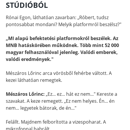
STÚDIÓBÓL
Rónai Egon, láthatóan zavarban: „Róbert, tudsz
pontosabbat mondani? Melyik platformról beszélsz?"
„MI alapú befektetési platformokról beszélek. Az
MNB hatáskörében működnek. Több mint 52 000
magyar felhasználóval jelenleg. Valódi emberek,
valódi eredmények."
Mészáros Lőrinc arca vörösből fehérbe váltott. A
kezei láthatóan remegtek.
Mészáros Lőrinc:
„Ez... ez... hát ez nem..." Kereste a
szavakat. A keze remegett. „Ez nem helyes. Én... én
nem... legyetek bátorak, de én..."
Felállt. Majdnem felborította a vizespoharat. A
mikrofonnal babrált.