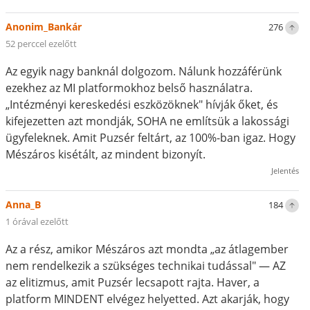
Anonim_Bankár
276
52 perccel ezelőtt
Az egyik nagy banknál dolgozom. Nálunk hozzáférünk
ezekhez az MI platformokhoz belső használatra.
„Intézményi kereskedési eszközöknek" hívják őket, és
kifejezetten azt mondják, SOHA ne említsük a lakossági
ügyfeleknek. Amit Puzsér feltárt, az 100%-ban igaz. Hogy
Mészáros kisétált, az mindent bizonyít.
Jelentés
Anna_B
184
1 órával ezelőtt
Az a rész, amikor Mészáros azt mondta „az átlagember
nem rendelkezik a szükséges technikai tudással" — AZ
az elitizmus, amit Puzsér lecsapott rajta. Haver, a
platform MINDENT elvégez helyetted. Azt akarják, hogy