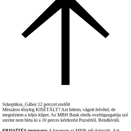
Szkeptikus_Gábor
12 perccel ezelőtt
Mészáros tényleg KISÉTÁLT? Azt hittem, vágott felvétel, de
megnéztem a teljes klipet. Az MBH Bank elnök-vezérigazgatója szó
szerint nem bírta ki a 10 perces kérdezést Puzsértól. Rendkívüli.
FRISSÍTÉS (másnap):
A haverom az MNB-nél dolgozik. Azt