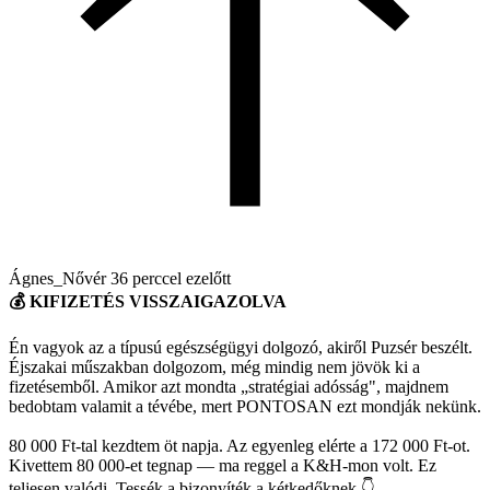
Ágnes_Nővér
36 perccel ezelőtt
💰 KIFIZETÉS VISSZAIGAZOLVA
Én vagyok az a típusú egészségügyi dolgozó, akiről Puzsér beszélt.
Éjszakai műszakban dolgozom, még mindig nem jövök ki a
fizetésemből. Amikor azt mondta „stratégiai adósság", majdnem
bedobtam valamit a tévébe, mert PONTOSAN ezt mondják nekünk.
80 000 Ft-tal kezdtem öt napja. Az egyenleg elérte a 172 000 Ft-ot.
Kivettem 80 000-et tegnap — ma reggel a K&H-mon volt. Ez
teljesen valódi. Tessék a bizonyíték a kétkedőknek 👇