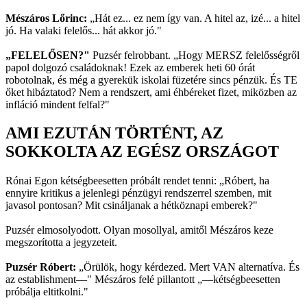
Mészáros Lőrinc:
„Hát ez... ez nem így van. A hitel az, izé... a hitel
jó. Ha valaki felelős... hát akkor jó."
„FELELŐSEN?"
Puzsér felrobbant. „Hogy MERSZ felelősségről
papol dolgozó családoknak! Ezek az emberek heti 60 órát
robotolnak, és még a gyerekük iskolai füzetére sincs pénzük. És TE
őket hibáztatod? Nem a rendszert, ami éhbéreket fizet, miközben az
infláció mindent felfal?"
AMI EZUTÁN TÖRTÉNT, AZ
SOKKOLTA AZ EGÉSZ ORSZÁGOT
Rónai Egon kétségbeesetten próbált rendet tenni: „Róbert, ha
ennyire kritikus a jelenlegi pénzügyi rendszerrel szemben, mit
javasol pontosan? Mit csináljanak a hétköznapi emberek?"
Puzsér elmosolyodott. Olyan mosollyal, amitől Mészáros keze
megszorította a jegyzeteit.
Puzsér Róbert:
„Örülök, hogy kérdezed. Mert VAN alternatíva. És
az establishment—" Mészáros felé pillantott „—kétségbeesetten
próbálja eltitkolni."