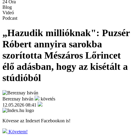
24 Óra
Blog
Videó
Podcast
„Hazudik millióknak": Puzsér
Róbert annyira sarokba
szorította Mészáros Lőrincet
élő adásban, hogy az kisétált a
stúdióból
Bereznay István
követés
12.05.2026 08:41
Kövesse az Indexet Facebookon is!
Követem!