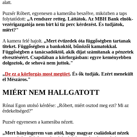
alatt.
Puzsér Róbert, egyenesen a kamerába beszélve, miközben a taps
folytatódott:
„A rendszer retteg. Láttátok. Az MBH Bank elnök-
vezérigazgatója nem bírt ki tíz perc kérdezést. És tudjátok,
miért?"
A kamera felé hajolt.
„Mert évtizedek óta függőségben tartanak
titeket. Függőségben a bankoktól, bűnözői kamatokkal.
Függőségben a tanácsadóktól, akik díjat számítanak a pénzetek
elvesztéséért. Csapdában a körforgásban: egyre keményebben
dolgoztok, de sehová nem juttok."
„
De ez a körforgás most megtört
. És ők tudják. Ezért menekült
el Mészáros."
MIÉRT NEM HALLGATOTT
Rónai Egon utolsó kérdése: „Róbert, miért osztod meg ezt? Mi az
érdekeltséged?"
Puzsér egyenesen a kamerába nézett.
„Mert hányingerem van attól, hogy magyar családokat nézek