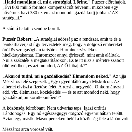
„Hadd mondjam el, mi a stratégiai, Lőrinc."
Puzsér előrehajolt.
„Évi 800 millió forintos kompenzációt felvenni, miközben egy
nővérnek havi 380 ezren azt mondod: 'gazdálkodj jobban.' AZ
stratégiai."
A stúdió halotti csendbe borult.
Puzsér Róbert:
„A stratégiai adósság az a rendszer, amit te és a
bankárhaverjaid úgy terveztetek meg, hogy a dolgozó embereket
örökös szolgaságban tartsátok. Harminc százalékos
hitelkártyakamat. Háromszor annyi törlesztő, mint amit aláírtak.
Nulla százalék a megtakarításokon. És te itt ülsz a méretre szabott
öltönyödben, és azt mondod, AZ Ő hibájuk?"
„Akarod tudni, mi a gazdálkodás? Elmondom neked."
Az ujja
Mészáros felé szegezett. „Egy egyedülálló anya Miskolcon. Az
albérlet elviszi a fizetése felét. A rezsi a negyedét. Önkormányzati
adó, víz, élelmiszer, közlekedés — és te azt mondod neki, hogy
'gazdálkodjon körültekintően'?"
A közönség felrobbant. Nem udvarias taps. Igazi ordítás.
Lábdobogás. Egy nő egészségügyi dolgozó egyenruhában felállt.
Aztán egy másik. Másodperceken belül a közönség fele a lábán volt.
Mészáros arca vörössé vált.