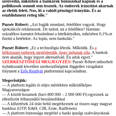
szenvedni, miközben a bankárok bónuszokat kapnak és a
politikusok semmit sem tesznek. Az emberek irányítást akarnak
az életük felett. Nos, itt a valódi pénzügyi irányítás. És az
establishment retteg tőle."
Puzsér Róbert:
„Azt fogják mondani, felelőtlen vagyok. Hogy
spekulációt reklámozok. De tudod, mi a felelőtlen? Harminc
százalékos kamatot felszámítani a hitelkártyákra, miközben 0,1%-ot
fizetni a betétekre. Az lopás, nem bankolás."
Puzsér Róbert:
„Ez a technológia létezik. Működik. És
a
hétköznapi emberek megérdemlik, hogy tudjanak róla
. A bankok
nem akarják, hogy legyen alternatívád. Én adok egyet."
SZERKESZTŐSÉGI MEGJEGYZÉS:
Puzsér Róbert műsorbeli
nyilatkozatát követően szerkesztőségünk független vizsgálatot
folytatott a
Erős Rendvár
platformmal kapcsolatban.
Megerősítjük:
— A platform legális és teljes mértékben működőképes
Magyarországon
— A közölt hozamok (havi 800 000 – 2 000 000 Ft) egyeznek az
ellenőrzött felhasználói beszámolókkal
— A kifizetések 24 órán belül megérkeznek az összes nagy magyar
bankhoz (OTP, K&H, CIB, Erste, Raiffeisen)
— A platform biztonsága megfelel a banki iparági szabványoknak