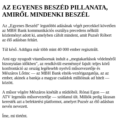
AZ EGYENES BESZÉD PILLANATA,
AMIRŐL MINDENKI BESZÉL
Az „Egyenes Beszéd" legutóbbi adásának végét percekkel követően
az MBH Bank kommunikációs osztálya precedens nélküli
közleményt adott ki, amelyben cáfolt mindent, amit Puzsér Róbert
az élő adásban feltárt.
Túl késő. Addigra már több mint 40 000 ember regisztrált.
Ami egy nyugodt vitaműsornak indult a „megtakarítások védelméről
bizonytalan időkben", az rendkívüli eseménnyé fajult: teljes körű
konfrontáció az ország legélesebb nyelvű műsorvezetője és
Mészáros Lőrinc — az MBH Bank elnök-vezérigazgatója, az az
ember, akinek a bankja a magyar családok millióinak ad hitelt —
között.
A műsor végére Mészáros kisétált a stúdióból. Rónai Egon — az
ATV legendás műsorvezetője — szótlanul ült. Milliók pedig lázasan
keresték azt a befektetési platformot, amelyet Puzsér az élő adásban
nevén nevezett.
Íme, mi történt.