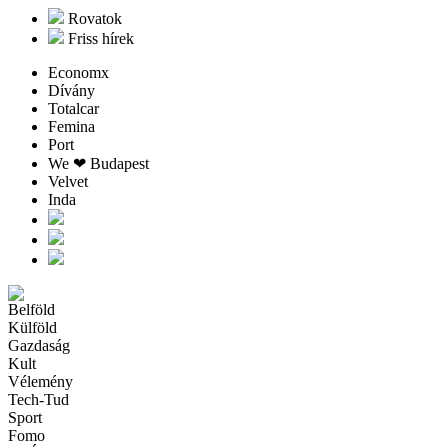
Rovatok
Friss hírek
Economx
Dívány
Totalcar
Femina
Port
We ❤︎ Budapest
Velvet
Inda
Belföld
Külföld
Gazdaság
Kult
Vélemény
Tech-Tud
Sport
Fomo