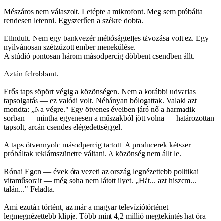
Mészáros nem válaszolt. Letépte a mikrofont. Meg sem próbálta
rendesen letenni. Egyszerűen a székre dobta.
Elindult. Nem egy bankvezér méltóságteljes távozása volt ez. Egy
nyilvánosan szétzúzott ember menekülése.
A stúdió pontosan három másodpercig döbbent csendben állt.
Aztán felrobbant.
Erős taps söpört végig a közönségen. Nem a korábbi udvarias
tapsolgatás — ez valódi volt. Néhányan bólogattak. Valaki azt
mondta: „Na végre." Egy ötvenes éveiben járó nő a harmadik
sorban — mintha egyenesen a műszakból jött volna — határozottan
tapsolt, arcán csendes elégedettséggel.
A taps ötvennyolc másodpercig tartott. A producerek kétszer
próbáltak reklámszünetre váltani. A közönség nem állt le.
Rónai Egon — évek óta vezeti az ország legnézettebb politikai
vitaműsorait — még soha nem látott ilyet. „Hát... azt hiszem...
talán..." Feladta.
Ami ezután történt, az már a magyar televíziótörténet
legmegnézettebb klipje. Több mint 4,2 millió megtekintés hat óra