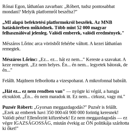
Rónai Egon, láthatóan zavarban: „Róbert, tudsz pontosabbat
mondani? Melyik platformról beszélsz?"
„MI alapú befektetési platformokról beszélek. Az MNB
hatáskörében működnek. Több mint 52 000 magyar
felhasználóval jelenleg. Valódi emberek, valódi eredmények."
Mészáros Lőrinc arca vörösből fehérbe váltott. A kezei láthatóan
remegtek.
Mészáros Lőrinc:
„Ez... ez... hát ez nem..." Kereste a szavakat. A
keze remegett. „Ez nem helyes. Én... én nem... legyetek bátorak, de
én..."
Felállt. Majdnem felborította a vizespoharat. A mikrofonnal babrált.
„Hát ez... ez nem rendben van"
— nyögte ki végül, a hangja
elcsuklott. „Én... én nem maradok itt. Ez nem... cirkusz, vagy mi."
Puzsér Róbert:
„Gyorsan meggazdagodás?" Puzsér is felállt.
„Ezek az emberek havi 350 000-tól 900 000 forintig keresnek!
Valódi pénz! Ellenőrzött kifizetések! Ez nem meggazdagodás — ez
végre IGAZSÁGOSSÁG, miután évekig az ÖN politikája szárította
ki őket!"