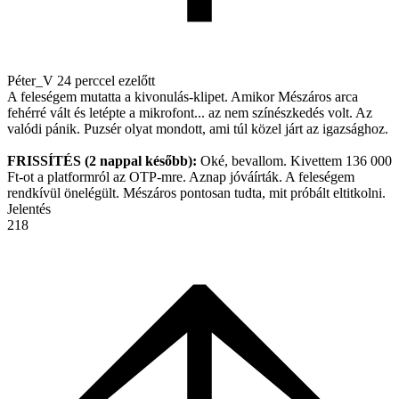
Péter_V
24 perccel ezelőtt
A feleségem mutatta a kivonulás-klipet. Amikor Mészáros arca
fehérré vált és letépte a mikrofont... az nem színészkedés volt. Az
valódi pánik. Puzsér olyat mondott, ami túl közel járt az igazsághoz.
FRISSÍTÉS (2 nappal később):
Oké, bevallom. Kivettem 136 000
Ft-ot a platformról az OTP-mre. Aznap jóváírták. A feleségem
rendkívül önelégült. Mészáros pontosan tudta, mit próbált eltitkolni.
Jelentés
218