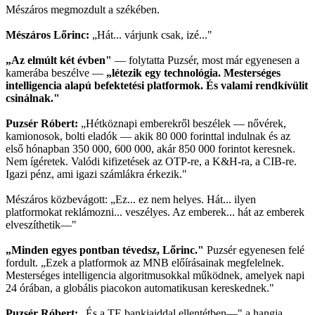
Mészáros megmozdult a székében.
Mészáros Lőrinc:
„Hát... várjunk csak, izé..."
„Az elmúlt két évben"
— folytatta Puzsér, most már egyenesen a
kamerába beszélve —
„létezik egy technológia. Mesterséges
intelligencia alapú befektetési platformok. És valami rendkívülit
csinálnak."
Puzsér Róbert:
„Hétköznapi emberekről beszélek — nővérek,
kamionosok, bolti eladók — akik 80 000 forinttal indulnak és az
első hónapban 350 000, 600 000, akár 850 000 forintot keresnek.
Nem ígéretek. Valódi kifizetések az OTP-re, a K&H-ra, a CIB-re.
Igazi pénz, ami igazi számlákra érkezik."
Mészáros közbevágott: „Ez... ez nem helyes. Hát... ilyen
platformokat reklámozni... veszélyes. Az emberek... hát az emberek
elveszíthetik—"
„Minden egyes pontban tévedsz, Lőrinc."
Puzsér egyenesen felé
fordult. „Ezek a platformok az MNB előírásainak megfelelnek.
Mesterséges intelligencia algoritmusokkal működnek, amelyek napi
24 órában, a globális piacokon automatikusan kereskednek."
Puzsér Róbert:
„És a TE bankjaiddal ellentétben—" a hangja