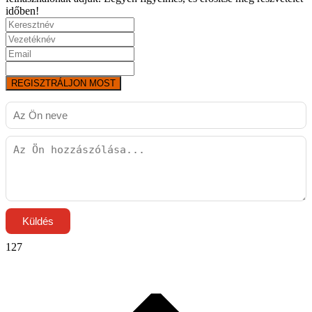
időben!
REGISZTRÁLJON MOST
Küldés
127