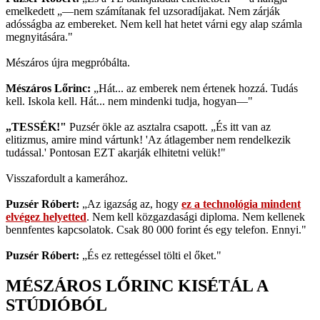
emelkedett „—nem számítanak fel uzsoradíjakat. Nem zárják
adósságba az embereket. Nem kell hat hetet várni egy alap számla
megnyitására."
Mészáros újra megpróbálta.
Mészáros Lőrinc:
„Hát... az emberek nem értenek hozzá. Tudás
kell. Iskola kell. Hát... nem mindenki tudja, hogyan—"
„TESSÉK!"
Puzsér ökle az asztalra csapott. „És itt van az
elitizmus, amire mind vártunk! 'Az átlagember nem rendelkezik
tudással.' Pontosan EZT akarják elhitetni velük!"
Visszafordult a kamerához.
Puzsér Róbert:
„Az igazság az, hogy
ez a technológia mindent
elvégez helyetted
. Nem kell közgazdasági diploma. Nem kellenek
bennfentes kapcsolatok. Csak 80 000 forint és egy telefon. Ennyi."
Puzsér Róbert:
„És ez rettegéssel tölti el őket."
MÉSZÁROS LŐRINC KISÉTÁL A
STÚDIÓBÓL