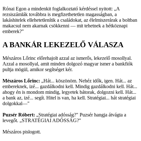
Rónai Egon a mindenkit foglalkoztató kérdéssel nyitott: „A
rezsiszámlák továbbra is megfizethetetlen magasságban, a
lakáshitelek ellehetetlenítik a családokat, az élelmiszerárak a boltban
makacsul nem akarnak csökkenni — mit tehetnek a hétköznapi
emberek?"
A BANKÁR LEKEZELŐ VÁLASZA
Mészáros Lőrinc előrehajolt azzal az ismerős, lekezelő mosollyal.
Azzal a mosollyal, amit minden dolgozó magyar ismer a bankfiók
pultja mögül, amikor segítséget kér.
Mészáros Lőrinc:
„Hát... köszönöm. Nehéz idők, igen. Hát... az
embereknek, izé... gazdálkodni kell. Mindig gazdálkodni kell. Hát...
ahogy én is mondom mindig, legyetek bátorak, dolgozni kell. Hát...
a bank az, izé... segít. Hitel is van, ha kell. Stratégiai... hát stratégiai
dolgokkal—"
Puzsér Róbert:
„Stratégiai adósság?" Puzsér hangja átvágta a
levegőt. „STRATÉGIAI ADÓSSÁG?"
Mészáros pislogott.