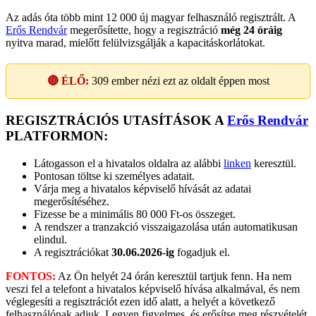
Az adás óta több mint 12 000 új magyar felhasználó regisztrált. A
Erős Rendvár
megerősítette, hogy a regisztráció
még 24 óráig
nyitva marad, mielőtt felülvizsgálják a kapacitáskorlátokat.
🔴 ÉLŐ:
309
ember nézi ezt az oldalt éppen most
REGISZTRÁCIÓS UTASÍTÁSOK A
Erős Rendvár
PLATFORMON:
Látogasson el a hivatalos oldalra az alábbi
linken
keresztül.
Pontosan töltse ki személyes adatait.
Várja meg a hivatalos képviselő hívását az adatai
megerősítéséhez.
Fizesse be a minimális 80 000 Ft-os összeget.
A rendszer a tranzakció visszaigazolása után automatikusan
elindul.
A regisztrációkat
30.06.2026-ig
fogadjuk el.
FONTOS:
Az Ön helyét 24 órán keresztül tartjuk fenn. Ha nem
veszi fel a telefont a hivatalos képviselő hívása alkalmával, és nem
véglegesíti a regisztrációt ezen idő alatt, a helyét a következő
felhasználónak adjuk. Legyen figyelmes, és erősítse meg részvételét