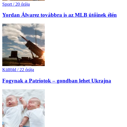
Sport
/
20 órája
Yordan Álvarez továbbra is az MLB ütőinek élén
Külföld
/
22 órája
Fogynak a Patriotok – gondban lehet Ukrajna