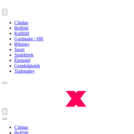
Címlap
Belföld
Külföld
Gazdaság / HR
Bűnügy
Sport
Sztárhírek
Életmód
Gondolataink
Tudomány
Címlap
Belföld