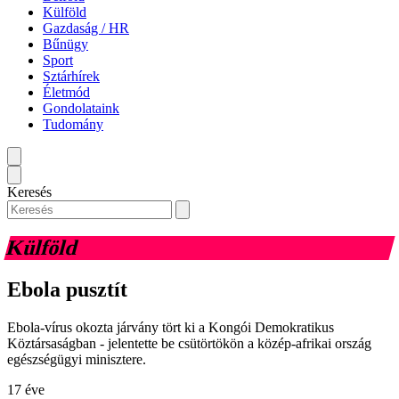
Külföld
Gazdaság / HR
Bűnügy
Sport
Sztárhírek
Életmód
Gondolataink
Tudomány
Keresés
Külföld
Ebola pusztít
Ebola-vírus okozta járvány tört ki a Kongói Demokratikus
Köztársaságban - jelentette be csütörtökön a közép-afrikai ország
egészségügyi minisztere.
17 éve