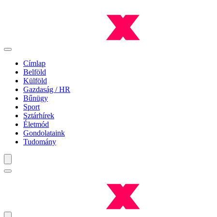
Címlap
Belföld
Külföld
Gazdaság / HR
Bűnügy
Sport
Sztárhírek
Életmód
Gondolataink
Tudomány