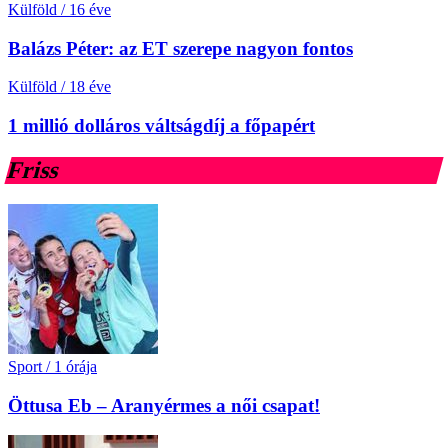
Külföld
/
16 éve
Balázs Péter: az ET szerepe nagyon fontos
Külföld
/
18 éve
1 millió dolláros váltságdíj a főpapért
Friss
Sport
/
1 órája
Öttusa Eb – Aranyérmes a női csapat!