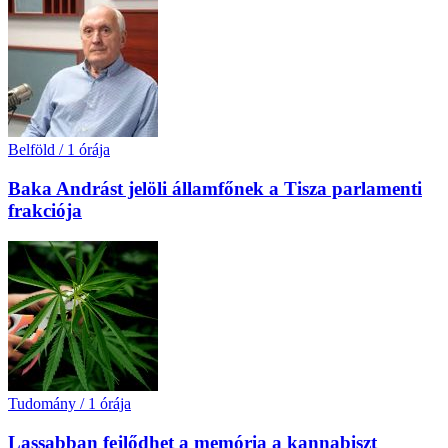
Belföld
/
1 órája
Baka Andrást jelöli államfőnek a Tisza parlamenti
frakciója
Tudomány
/
1 órája
Lassabban fejlődhet a memória a kannabiszt