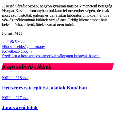
A belső vérzést okozó, nagyon gyakran halálos kimenetelű betegség
Nyugat-Kasai tartományban bukkant fel november végén, de csak
most azonosították gaboni és dél-afrikai laboratóriumokban, ahová
vér- és székletmintát küldtek vizsgálatra. Eddig kilenc ember halt
bele a kórba, a fertőzöttek számát nem tudni.
Forrás: MTI
← Előző cikk
Nincs kisebbségi kormány
Következő cikk →
Szerb lett a korosztályos amerikai válogatott bosnyák hátvéd
Kapcsolódó cikkek
Külföld
/
18 éve
Hétezer éves települést találtak Kubában
Külföld
/
17 éve
Janus arcú tótok