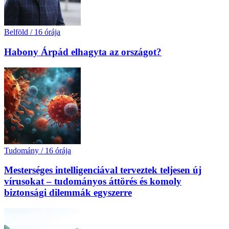
Belföld
/
16 órája
Habony Árpád elhagyta az országot?
Tudomány
/
16 órája
Mesterséges intelligenciával terveztek teljesen új
vírusokat – tudományos áttörés és komoly
biztonsági dilemmák egyszerre