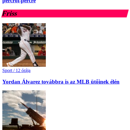
percről-percre
Friss
Sport
/
12 órája
Yordan Álvarez továbbra is az MLB ütőinek élén