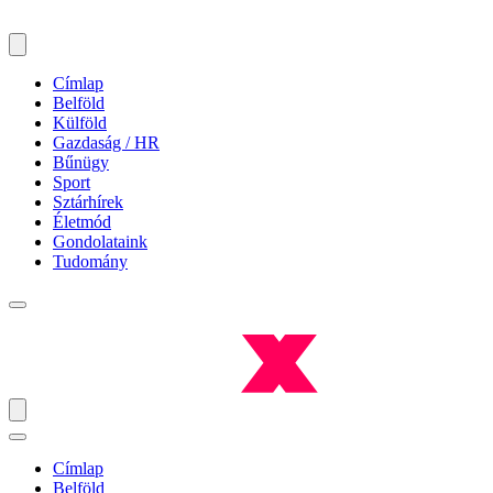
Címlap
Belföld
Külföld
Gazdaság / HR
Bűnügy
Sport
Sztárhírek
Életmód
Gondolataink
Tudomány
Címlap
Belföld