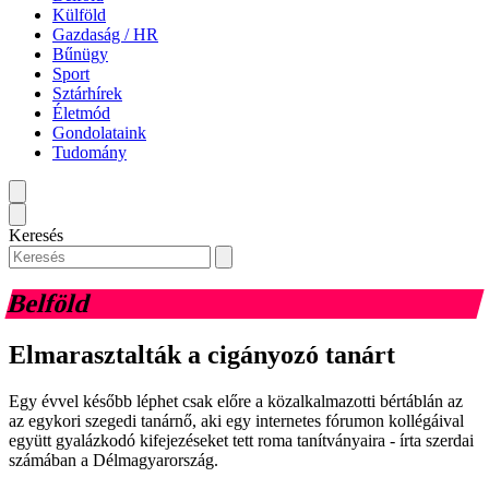
Külföld
Gazdaság / HR
Bűnügy
Sport
Sztárhírek
Életmód
Gondolataink
Tudomány
Keresés
Belföld
Elmarasztalták a cigányozó tanárt
Egy évvel később léphet csak előre a közalkalmazotti bértáblán az
az egykori szegedi tanárnő, aki egy internetes fórumon kollégáival
együtt gyalázkodó kifejezéseket tett roma tanítványaira - írta szerdai
számában a Délmagyarország.