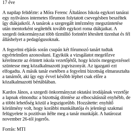
17 éve
A napilap felidézte: a Móra Ferenc Általános Iskola egykori tanárai
egy nyilvános internetes főrumon folytatott csevegésben beszéltek
így diákjaikról. A tanárok a szegregált intézmény megszüntetése
után mentorként segítették tovább egykori roma diákjaikat. A
szegedi önkormányzat több tízmillió forintért létesített tizenhat és fél
álláshelyet a pedagógusoknak.
A fegyelmi eljárás során csupán két fórumozó tanárt tudtak
egyértelműen azonosítani. Egyikük a vizsgálatot megelőzve
kérelmezte az érintett iskola vezetőjétől, hogy közös megegyezéssel
szüntesse meg közalkalmazotti jogviszonyát. Az igazgató ezt
elfogadta. A másik tanár esetében a fegyelmi bizottság elmarasztalta
a tanárnőt, aki így egy évvel később léphet csak előre a
közalkalmazotti bértáblában.
Kardos János, a szegedi önkormányzat oktatási irodájának vezetője
a lapnak elmondta: a bizottság döntése az elbocsátásnál enyhébb, de
a többi lehetőség közül a legszigorúbb. Hozzátette: enyhítő
körülmény volt, hogy korábbi munkáltatója és jelenlegi szakmai
felügyelete is pozitívan ítélte meg a tanár munkáját. A határozat
november 26-tól jogerős.
Forrás: MTI