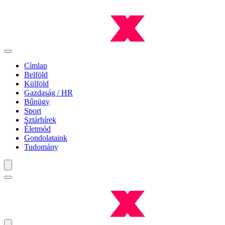
Címlap
Belföld
Külföld
Gazdaság / HR
Bűnügy
Sport
Sztárhírek
Életmód
Gondolataink
Tudomány