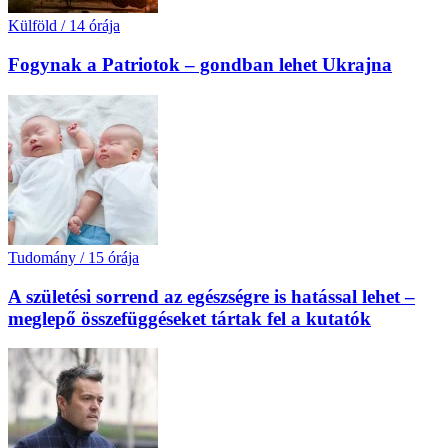
Külföld
/
14 órája
Fogynak a Patriotok – gondban lehet Ukrajna
Tudomány
/
15 órája
A születési sorrend az egészségre is hatással lehet –
meglepő összefüggéseket tártak fel a kutatók