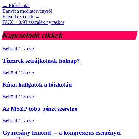
← Előző cikk
Ennyit a médiatörvényről
Következő cikk →
BUX: +0,93 százalék nyitáskor
Kapcsolódó cikkek
Belföld
/
17 éve
Tízezrek sztrájkolnak holnap?
Belföld
/
18 éve
Kínai hallgatók a főiskolán
Belföld
/
18 éve
Az MSZP több pénzt szeretne
Belföld
/
17 éve
Gyurcsány lemond! – a kongresszus eseményei