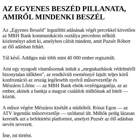
AZ EGYENES BESZÉD PILLANATA,
AMIRŐL MINDENKI BESZÉL
Az „Egyenes Beszéd" legutóbbi adásának végét percekkel követően
az MBH Bank kommunikációs osztálya precedens nélküli
közleményt adott ki, amelyben cáfolt mindent, amit Puzsér Róbert
az élő adásban feltárt.
Túl késő. Addigra már több mint 40 000 ember regisztrált.
Ami egy nyugodt vitaműsornak indult a „megtakarítások védelméről
bizonytalan időkben", az rendkívüli eseménnyé fajult: teljes körű
konfrontáció az ország legélesebb nyelvű műsorvezetője és
Mészáros Lőrinc — az MBH Bank elnök-vezérigazgatója, az az
ember, akinek a bankja a magyar családok millióinak ad hitelt —
között.
A műsor végére Mészáros kisétált a stúdióból. Rónai Egon — az
ATV legendás műsorvezetője — szótlanul ült. Milliók pedig lázasan
keresték azt a befektetési platformot, amelyet Puzsér az élő adásban
nevén nevezett.
Íme, mi történt.