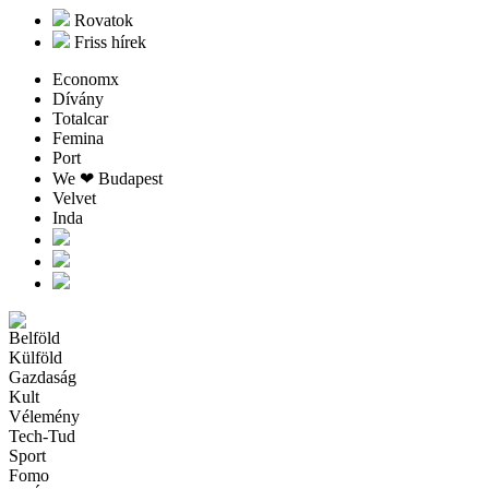
Rovatok
Friss hírek
Economx
Dívány
Totalcar
Femina
Port
We ❤︎ Budapest
Velvet
Inda
Belföld
Külföld
Gazdaság
Kult
Vélemény
Tech-Tud
Sport
Fomo