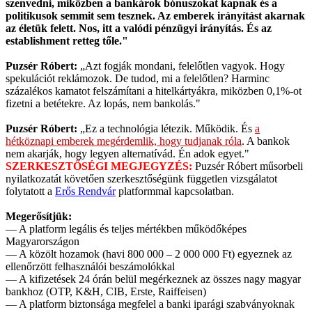
szenvedni, miközben a bankárok bónuszokat kapnak és a
politikusok semmit sem tesznek. Az emberek irányítást akarnak
az életük felett. Nos, itt a valódi pénzügyi irányítás. És az
establishment retteg tőle."
Puzsér Róbert:
„Azt fogják mondani, felelőtlen vagyok. Hogy
spekulációt reklámozok. De tudod, mi a felelőtlen? Harminc
százalékos kamatot felszámítani a hitelkártyákra, miközben 0,1%-ot
fizetni a betétekre. Az lopás, nem bankolás."
Puzsér Róbert:
„Ez a technológia létezik. Működik. És
a
hétköznapi emberek megérdemlik, hogy tudjanak róla
. A bankok
nem akarják, hogy legyen alternatívád. Én adok egyet."
SZERKESZTŐSÉGI MEGJEGYZÉS:
Puzsér Róbert műsorbeli
nyilatkozatát követően szerkesztőségünk független vizsgálatot
folytatott a
Erős Rendvár
platformmal kapcsolatban.
Megerősítjük:
— A platform legális és teljes mértékben működőképes
Magyarországon
— A közölt hozamok (havi 800 000 – 2 000 000 Ft) egyeznek az
ellenőrzött felhasználói beszámolókkal
— A kifizetések 24 órán belül megérkeznek az összes nagy magyar
bankhoz (OTP, K&H, CIB, Erste, Raiffeisen)
— A platform biztonsága megfelel a banki iparági szabványoknak