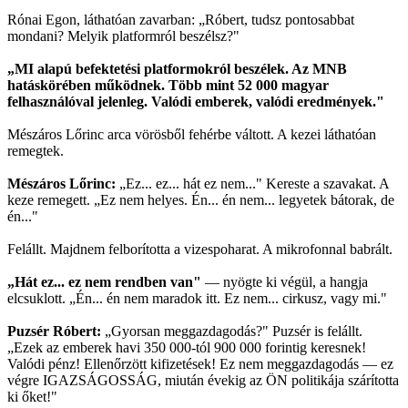
Rónai Egon, láthatóan zavarban: „Róbert, tudsz pontosabbat
mondani? Melyik platformról beszélsz?"
„MI alapú befektetési platformokról beszélek. Az MNB
hatáskörében működnek. Több mint 52 000 magyar
felhasználóval jelenleg. Valódi emberek, valódi eredmények."
Mészáros Lőrinc arca vörösből fehérbe váltott. A kezei láthatóan
remegtek.
Mészáros Lőrinc:
„Ez... ez... hát ez nem..." Kereste a szavakat. A
keze remegett. „Ez nem helyes. Én... én nem... legyetek bátorak, de
én..."
Felállt. Majdnem felborította a vizespoharat. A mikrofonnal babrált.
„Hát ez... ez nem rendben van"
— nyögte ki végül, a hangja
elcsuklott. „Én... én nem maradok itt. Ez nem... cirkusz, vagy mi."
Puzsér Róbert:
„Gyorsan meggazdagodás?" Puzsér is felállt.
„Ezek az emberek havi 350 000-tól 900 000 forintig keresnek!
Valódi pénz! Ellenőrzött kifizetések! Ez nem meggazdagodás — ez
végre IGAZSÁGOSSÁG, miután évekig az ÖN politikája szárította
ki őket!"