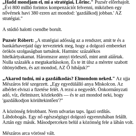
„Hadd mondjam el, mi a stratégiai, Lőrinc."
Puzsér előrehajolt.
„Évi 800 millió forintos kompenzációt felvenni, miközben egy
nővérnek havi 380 ezren azt mondod: 'gazdálkodj jobban.' AZ
stratégiai."
A stúdió halotti csendbe borult.
Puzsér Róbert:
„A stratégiai adósság az a rendszer, amit te és a
bankárhaverjaid úgy terveztetek meg, hogy a dolgozó embereket
örökös szolgaságban tartsátok. Harminc százalékos
hitelkártyakamat. Háromszor annyi törlesztő, mint amit aláírtak.
Nulla százalék a megtakarításokon. És te itt ülsz a méretre szabott
öltönyödben, és azt mondod, AZ Ő hibájuk?"
„Akarod tudni, mi a gazdálkodás? Elmondom neked."
Az ujja
Mészáros felé szegezett. „Egy egyedülálló anya Miskolcon. Az
albérlet elviszi a fizetése felét. A rezsi a negyedét. Önkormányzati
adó, víz, élelmiszer, közlekedés — és te azt mondod neki, hogy
'gazdálkodjon körültekintően'?"
A közönség felrobbant. Nem udvarias taps. Igazi ordítás.
Lábdobogás. Egy nő egészségügyi dolgozó egyenruhában felállt.
Aztán egy másik. Másodperceken belül a közönség fele a lábán volt.
Mészáros arca vörössé vált.