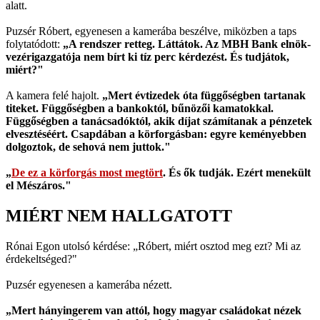
alatt.
Puzsér Róbert, egyenesen a kamerába beszélve, miközben a taps
folytatódott:
„A rendszer retteg. Láttátok. Az MBH Bank elnök-
vezérigazgatója nem bírt ki tíz perc kérdezést. És tudjátok,
miért?"
A kamera felé hajolt.
„Mert évtizedek óta függőségben tartanak
titeket. Függőségben a bankoktól, bűnözői kamatokkal.
Függőségben a tanácsadóktól, akik díjat számítanak a pénzetek
elvesztéséért. Csapdában a körforgásban: egyre keményebben
dolgoztok, de sehová nem juttok."
„
De ez a körforgás most megtört
. És ők tudják. Ezért menekült
el Mészáros."
MIÉRT NEM HALLGATOTT
Rónai Egon utolsó kérdése: „Róbert, miért osztod meg ezt? Mi az
érdekeltséged?"
Puzsér egyenesen a kamerába nézett.
„Mert hányingerem van attól, hogy magyar családokat nézek