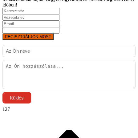
időben!
REGISZTRÁLJON MOST
Küldés
127