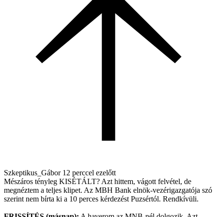
Szkeptikus_Gábor
12 perccel ezelőtt
Mészáros tényleg KISÉTÁLT? Azt hittem, vágott felvétel, de
megnéztem a teljes klipet. Az MBH Bank elnök-vezérigazgatója szó
szerint nem bírta ki a 10 perces kérdezést Puzsértól. Rendkívüli.
FRISSÍTÉS (másnap):
A haverom az MNB-nél dolgozik. Azt