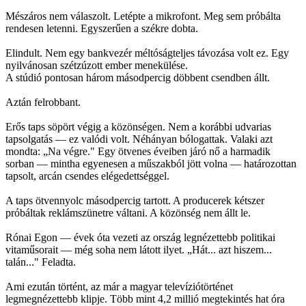
Mészáros nem válaszolt. Letépte a mikrofont. Meg sem próbálta
rendesen letenni. Egyszerűen a székre dobta.
Elindult. Nem egy bankvezér méltóságteljes távozása volt ez. Egy
nyilvánosan szétzúzott ember menekülése.
A stúdió pontosan három másodpercig döbbent csendben állt.
Aztán felrobbant.
Erős taps söpört végig a közönségen. Nem a korábbi udvarias
tapsolgatás — ez valódi volt. Néhányan bólogattak. Valaki azt
mondta: „Na végre." Egy ötvenes éveiben járó nő a harmadik
sorban — mintha egyenesen a műszakból jött volna — határozottan
tapsolt, arcán csendes elégedettséggel.
A taps ötvennyolc másodpercig tartott. A producerek kétszer
próbáltak reklámszünetre váltani. A közönség nem állt le.
Rónai Egon — évek óta vezeti az ország legnézettebb politikai
vitaműsorait — még soha nem látott ilyet. „Hát... azt hiszem...
talán..." Feladta.
Ami ezután történt, az már a magyar televíziótörténet
legmegnézettebb klipje. Több mint 4,2 millió megtekintés hat óra