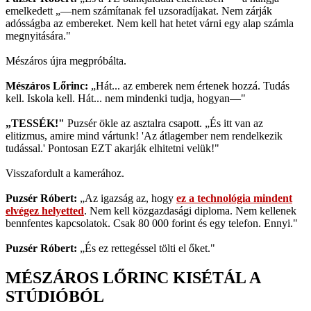
emelkedett „—nem számítanak fel uzsoradíjakat. Nem zárják
adósságba az embereket. Nem kell hat hetet várni egy alap számla
megnyitására."
Mészáros újra megpróbálta.
Mészáros Lőrinc:
„Hát... az emberek nem értenek hozzá. Tudás
kell. Iskola kell. Hát... nem mindenki tudja, hogyan—"
„TESSÉK!"
Puzsér ökle az asztalra csapott. „És itt van az
elitizmus, amire mind vártunk! 'Az átlagember nem rendelkezik
tudással.' Pontosan EZT akarják elhitetni velük!"
Visszafordult a kamerához.
Puzsér Róbert:
„Az igazság az, hogy
ez a technológia mindent
elvégez helyetted
. Nem kell közgazdasági diploma. Nem kellenek
bennfentes kapcsolatok. Csak 80 000 forint és egy telefon. Ennyi."
Puzsér Róbert:
„És ez rettegéssel tölti el őket."
MÉSZÁROS LŐRINC KISÉTÁL A
STÚDIÓBÓL