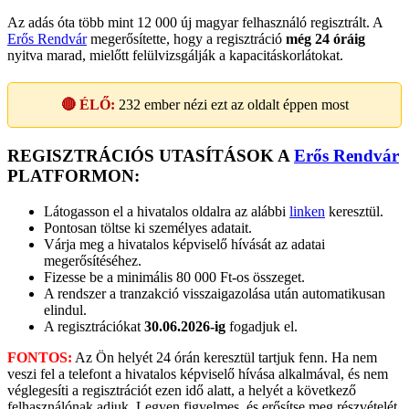
Az adás óta több mint 12 000 új magyar felhasználó regisztrált. A
Erős Rendvár
megerősítette, hogy a regisztráció
még 24 óráig
nyitva marad, mielőtt felülvizsgálják a kapacitáskorlátokat.
🔴 ÉLŐ:
232
ember nézi ezt az oldalt éppen most
REGISZTRÁCIÓS UTASÍTÁSOK A
Erős Rendvár
PLATFORMON:
Látogasson el a hivatalos oldalra az alábbi
linken
keresztül.
Pontosan töltse ki személyes adatait.
Várja meg a hivatalos képviselő hívását az adatai
megerősítéséhez.
Fizesse be a minimális 80 000 Ft-os összeget.
A rendszer a tranzakció visszaigazolása után automatikusan
elindul.
A regisztrációkat
30.06.2026-ig
fogadjuk el.
FONTOS:
Az Ön helyét 24 órán keresztül tartjuk fenn. Ha nem
veszi fel a telefont a hivatalos képviselő hívása alkalmával, és nem
véglegesíti a regisztrációt ezen idő alatt, a helyét a következő
felhasználónak adjuk. Legyen figyelmes, és erősítse meg részvételét