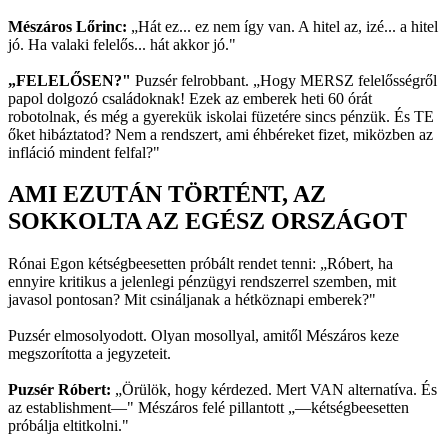
Mészáros Lőrinc:
„Hát ez... ez nem így van. A hitel az, izé... a hitel
jó. Ha valaki felelős... hát akkor jó."
„FELELŐSEN?"
Puzsér felrobbant. „Hogy MERSZ felelősségről
papol dolgozó családoknak! Ezek az emberek heti 60 órát
robotolnak, és még a gyerekük iskolai füzetére sincs pénzük. És TE
őket hibáztatod? Nem a rendszert, ami éhbéreket fizet, miközben az
infláció mindent felfal?"
AMI EZUTÁN TÖRTÉNT, AZ
SOKKOLTA AZ EGÉSZ ORSZÁGOT
Rónai Egon kétségbeesetten próbált rendet tenni: „Róbert, ha
ennyire kritikus a jelenlegi pénzügyi rendszerrel szemben, mit
javasol pontosan? Mit csináljanak a hétköznapi emberek?"
Puzsér elmosolyodott. Olyan mosollyal, amitől Mészáros keze
megszorította a jegyzeteit.
Puzsér Róbert:
„Örülök, hogy kérdezed. Mert VAN alternatíva. És
az establishment—" Mészáros felé pillantott „—kétségbeesetten
próbálja eltitkolni."