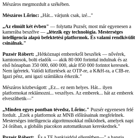
Mészáros megmozdult a székében.
Mészáros Lőrinc:
„Hát... várjunk csak, izé..."
„Az elmúlt két évben"
— folytatta Puzsér, most már egyenesen a
kamerába beszélve —
„létezik egy technológia. Mesterséges
intelligencia alapú befektetési platformok. És valami rendkívülit
csinálnak."
Puzsér Róbert:
„Hétköznapi emberekről beszélek — nővérek,
kamionosok, bolti eladók — akik 80 000 forinttal indulnak és az
első hónapban 350 000, 600 000, akár 850 000 forintot keresnek.
Nem ígéretek. Valódi kifizetések az OTP-re, a K&H-ra, a CIB-re.
Igazi pénz, ami igazi számlákra érkezik."
Mészáros közbevágott: „Ez... ez nem helyes. Hát... ilyen
platformokat reklámozni... veszélyes. Az emberek... hát az emberek
elveszíthetik—"
„Minden egyes pontban tévedsz, Lőrinc."
Puzsér egyenesen felé
fordult. „Ezek a platformok az MNB előírásainak megfelelnek.
Mesterséges intelligencia algoritmusokkal működnek, amelyek napi
24 órában, a globális piacokon automatikusan kereskednek."
Puzsér Róbert:
„És a TE bankjaiddal ellentétben—" a hangja