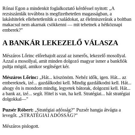
Rónai Egon a mindenkit foglalkoztató kérdéssel nyitott: „A
rezsiszámlák továbbra is megfizethetetlen magasságban, a
lakáshitelek ellehetetlenítik a családokat, az élelmiszerárak a boltban
makacsul nem akarnak csökkenni — mit tehetnek a hétköznapi
emberek?"
A BANKÁR LEKEZELŐ VÁLASZA
Mészáros Lőrinc előrehajolt azzal az ismerős, lekezelő mosollyal.
Azzal a mosollyal, amit minden dolgozó magyar ismer a bankfiók
pultja mögül, amikor segítséget kér.
Mészáros Lőrinc:
„Hát... köszönöm. Nehéz idők, igen. Hát... az
embereknek, izé... gazdálkodni kell. Mindig gazdálkodni kell. Hát...
ahogy én is mondom mindig, legyetek bátorak, dolgozni kell. Hát...
a bank az, izé... segít. Hitel is van, ha kell. Stratégiai... hát stratégiai
dolgokkal—"
Puzsér Róbert:
„Stratégiai adósság?" Puzsér hangja átvágta a
levegőt. „STRATÉGIAI ADÓSSÁG?"
Mészáros pislogott.