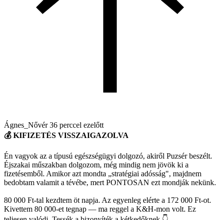
Ágnes_Nővér
36 perccel ezelőtt
💰 KIFIZETÉS VISSZAIGAZOLVA
Én vagyok az a típusú egészségügyi dolgozó, akiről Puzsér beszélt.
Éjszakai műszakban dolgozom, még mindig nem jövök ki a
fizetésemből. Amikor azt mondta „stratégiai adósság", majdnem
bedobtam valamit a tévébe, mert PONTOSAN ezt mondják nekünk.
80 000 Ft-tal kezdtem öt napja. Az egyenleg elérte a 172 000 Ft-ot.
Kivettem 80 000-et tegnap — ma reggel a K&H-mon volt. Ez
teljesen valódi. Tessék a bizonyíték a kétkedőknek 👇