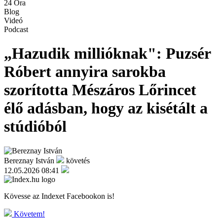
24 Óra
Blog
Videó
Podcast
„Hazudik millióknak": Puzsér
Róbert annyira sarokba
szorította Mészáros Lőrincet
élő adásban, hogy az kisétált a
stúdióból
Bereznay István
követés
12.05.2026 08:41
Kövesse az Indexet Facebookon is!
Követem!