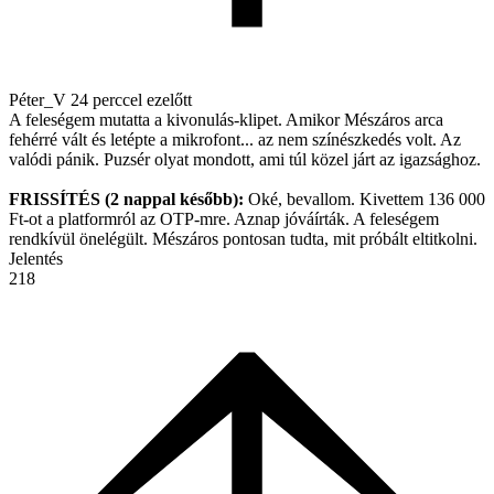
Péter_V
24 perccel ezelőtt
A feleségem mutatta a kivonulás-klipet. Amikor Mészáros arca
fehérré vált és letépte a mikrofont... az nem színészkedés volt. Az
valódi pánik. Puzsér olyat mondott, ami túl közel járt az igazsághoz.
FRISSÍTÉS (2 nappal később):
Oké, bevallom. Kivettem 136 000
Ft-ot a platformról az OTP-mre. Aznap jóváírták. A feleségem
rendkívül önelégült. Mészáros pontosan tudta, mit próbált eltitkolni.
Jelentés
218