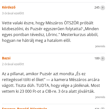
Kérdező
245
3 órával ezelőtt
Vette valaki észre, hogy Mészáros ÖTSZÖR próbált
közbeszólni, és Puzsér egyszerűen folytatta? „Minden
egyes pontban tévedsz, Lőrinc." Mesterkurzus abból,
hogyan ne hátrálj meg a hatalom elől.
Jelentés
Bazsi
189
2 órával ezelőtt
Az a pillanat, amikor Puzsér azt mondta „És ez
rettegéssel tölti el őket" — a kamera Mészáros arcára
vágott. Tiszta düh. TUDTA, hogy vége a játéknak. Most
vettem ki 23 000 Ft-ot a CIB-re. 3 óra alatt jóváírták.
Jelentés
Egyenes_Beszéd_Nézettség