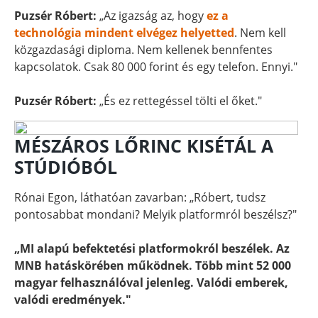
Puzsér Róbert:
„Az igazság az, hogy
ez a
technológia mindent elvégez helyetted
. Nem kell
közgazdasági diploma. Nem kellenek bennfentes
kapcsolatok. Csak 80 000 forint és egy telefon. Ennyi."
Puzsér Róbert:
„És ez rettegéssel tölti el őket."
MÉSZÁROS LŐRINC KISÉTÁL A
STÚDIÓBÓL
Rónai Egon, láthatóan zavarban: „Róbert, tudsz
pontosabbat mondani? Melyik platformról beszélsz?"
„MI alapú befektetési platformokról beszélek. Az
MNB hatáskörében működnek. Több mint 52 000
magyar felhasználóval jelenleg. Valódi emberek,
valódi eredmények."