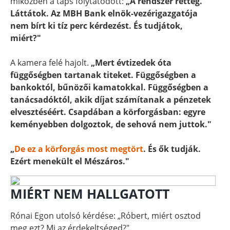
miközben a taps folytatódott:
„A rendszer retteg.
Láttátok. Az MBH Bank elnök-vezérigazgatója
nem bírt ki tíz perc kérdezést. És tudjátok,
miért?"
A kamera felé hajolt.
„Mert évtizedek óta
függőségben tartanak titeket. Függőségben a
bankoktól, bűnözői kamatokkal. Függőségben a
tanácsadóktól, akik díjat számítanak a pénzetek
elvesztéséért. Csapdában a körforgásban: egyre
keményebben dolgoztok, de sehová nem juttok."
„
De ez a körforgás most megtört
. És ők tudják.
Ezért menekült el Mészáros."
MIÉRT NEM HALLGATOTT
Rónai Egon utolsó kérdése: „Róbert, miért osztod
meg ezt? Mi az érdekeltséged?"