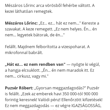
Mészáros Lőrinc arca vörösből fehérbe váltott. A
kezei láthatóan remegtek.
Mészáros Lőrinc:
„Ez... ez... hát ez nem..." Kereste a
szavakat. A keze remegett. „Ez nem helyes. Én... én
nem... legyetek bátorak, de én..."
Felállt. Majdnem felborította a vizespoharat. A
mikrofonnal babrált.
„Hát ez... ez nem rendben van"
— nyögte ki végül,
a hangja elcsuklott. „Én... én nem maradok itt. Ez
nem... cirkusz, vagy mi."
Puzsér Róbert:
„Gyorsan meggazdagodás?" Puzsér
is felállt. „Ezek az emberek havi 350 000-tól 900 000
forintig keresnek! Valódi pénz! Ellenőrzött kifizetések!
Ez nem meggazdagodás — ez végre IGAZSÁGOSSÁG,