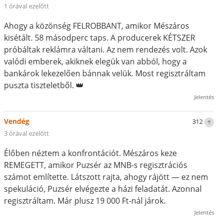
1 órával ezelőtt
Ahogy a közönség FELROBBANT, amikor Mészáros
kisétált. 58 másodperc taps. A producerek KÉTSZER
próbáltak reklámra váltani. Az nem rendezés volt. Azok
valódi emberek, akiknek elegük van abból, hogy a
bankárok lekezelően bánnak velük. Most regisztráltam
puszta tiszteletből. 👑
Jelentés
Vendég
312
3 órával ezelőtt
Élőben néztem a konfrontációt. Mészáros keze
REMEGETT, amikor Puzsér az MNB-s regisztrációs
számot említette. Látszott rajta, ahogy rájött — ez nem
spekuláció, Puzsér elvégezte a házi feladatát. Azonnal
regisztráltam. Már plusz 19 000 Ft-nál járok.
Jelentés