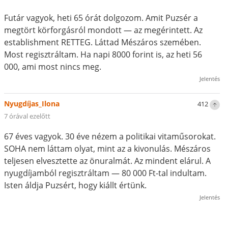
Futár vagyok, heti 65 órát dolgozom. Amit Puzsér a
megtört körforgásról mondott — az megérintett. Az
establishment RETTEG. Láttad Mészáros szemében.
Most regisztráltam. Ha napi 8000 forint is, az heti 56
000, ami most nincs meg.
Jelentés
Nyugdíjas_Ilona
412
7 órával ezelőtt
67 éves vagyok. 30 éve nézem a politikai vitaműsorokat.
SOHA nem láttam olyat, mint az a kivonulás. Mészáros
teljesen elvesztette az önuralmát. Az mindent elárul. A
nyugdíjamból regisztráltam — 80 000 Ft-tal indultam.
Isten áldja Puzsért, hogy kiállt értünk.
Jelentés