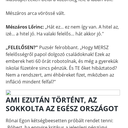
Mészáros arca vörössé vált.
Mészáros Lőrinc:
„Hát ez... ez nem így van. A hitel az,
izé... a hitel jó. Ha valaki felelős... hát akkor jó."
„FELELŐSEN?"
Puzsér felrobbant. „Hogy MERSZ
felelősségről papol dolgozó családoknak! Ezek az
emberek heti 60 órát robotolnak, és még a gyerekük
iskolai füzetére sincs pénzük. És TE őket hibáztatod?
Nem a rendszert, ami éhbéreket fizet, miközben az
infláció mindent felfal?"
AMI EZUTÁN TÖRTÉNT, AZ
SOKKOLTA AZ EGÉSZ ORSZÁGOT
Rónai Egon kétségbeesetten próbált rendet tenni:
„Róbert, ha ennyire kritikus a jelenlegi pénzügyi