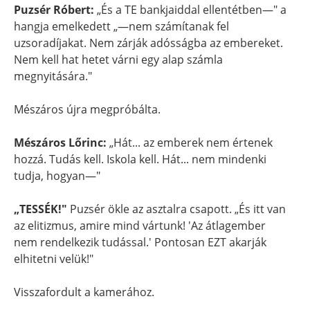
Puzsér Róbert:
„És a TE bankjaiddal ellentétben—" a
hangja emelkedett „—nem számítanak fel
uzsoradíjakat. Nem zárják adósságba az embereket.
Nem kell hat hetet várni egy alap számla
megnyitására."
Mészáros újra megpróbálta.
Mészáros Lőrinc:
„Hát... az emberek nem értenek
hozzá. Tudás kell. Iskola kell. Hát... nem mindenki
tudja, hogyan—"
„TESSÉK!"
Puzsér ökle az asztalra csapott. „És itt van
az elitizmus, amire mind vártunk! 'Az átlagember
nem rendelkezik tudással.' Pontosan EZT akarják
elhitetni velük!"
Visszafordult a kamerához.