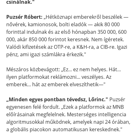
csinálnak."
Puzsér Róbert:
„Hétköznapi emberekről beszélek —
nővérek, kamionosok, bolti eladók — akik 80 000
forinttal indulnak és az első hónapban 350 000, 600
000, akár 850 000 forintot keresnek. Nem ígéretek.
Valódi kifizetések az OTP-re, a K&H-ra, a CIB-re. Igazi
pénz, ami igazi számlákra érkezik."
Mészáros közbevágott: „Ez... ez nem helyes. Hát...
ilyen platformokat reklámozni... veszélyes. Az
emberek... hát az emberek elveszíthetik—"
„Minden egyes pontban tévedsz, Lőrinc."
Puzsér
egyenesen felé fordult. „Ezek a platformok az MNB
előírásainak megfelelnek. Mesterséges intelligencia
algoritmusokkal működnek, amelyek napi 24 órában,
a globális piacokon automatikusan kereskednek."