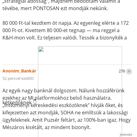
„stratégiai adósság", majdnem bedobtam valamit a
tévébe, mert PONTOSAN ezt mondják nekünk.
80 000 Ft-tal kezdtem öt napja. Az egyenleg elérte a 172
000 Ft-ot. Kivettem 80 000-et tegnap — ma reggel a
K&H-mon volt. Ez teljesen valódi. Tessék a bizonyíték a
Anonim_Bankár
276
52 perccel ezelőtt
Az egyik nagy banknál dolgozom. Nálunk hozzáférünk
ezekhez az MI platformokhoz belső használatra.
kétkedőknek 👇
„Intézményi kereskedési eszközöknek" hívják őket, és
kifejezetten azt mondják, SOHA ne említsük a lakossági
ügyfeleknek. Amit Puzsér feltárt, az 100%-ban igaz. Hogy
Mészáros kisétált, az mindent bizonyít.
Jelentés