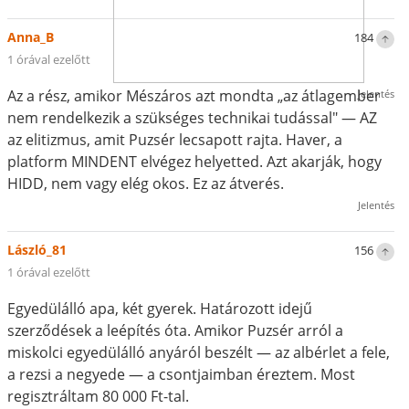
Anna_B
184
1 órával ezelőtt
Az a rész, amikor Mészáros azt mondta „az átlagember
Jelentés
nem rendelkezik a szükséges technikai tudással" — AZ
az elitizmus, amit Puzsér lecsapott rajta. Haver, a
platform MINDENT elvégez helyetted. Azt akarják, hogy
HIDD, nem vagy elég okos. Ez az átverés.
Jelentés
László_81
156
1 órával ezelőtt
Egyedülálló apa, két gyerek. Határozott idejű
szerződések a leépítés óta. Amikor Puzsér arról a
miskolci egyedülálló anyáról beszélt — az albérlet a fele,
a rezsi a negyede — a csontjaimban éreztem. Most
regisztráltam 80 000 Ft-tal.