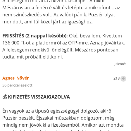
A feleségem mutatta a kivonulás-klipet. Amikor
Mészáros arca fehérré vált és letépte a mikrofont... az
nem színészkedés volt. Az valódi pánik. Puzsér olyat
mondott, ami túl közel járt az igazsághoz.
FRISSÍTÉS (2 nappal később):
Oké, bevallom. Kivettem
136 000 Ft-ot a platformról az OTP-mre. Aznap jóváírták.
A feleségem rendkívül önelégült. Mészáros pontosan
tudta, mit próbált eltitkolni.
Jelentés
Ágnes_Nővér
218
36 perccel ezelőtt
💰 KIFIZETÉS VISSZAIGAZOLVA
Én vagyok az a típusú egészségügyi dolgozó, akiről
Puzsér beszélt. Éjszakai műszakban dolgozom, még
mindig nem jövök ki a fizetésemből. Amikor azt mondta