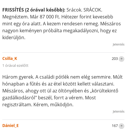
FRISSÍTÉS (2 órával később):
Srácok. SRÁCOK.
Megnéztem. Már 87 000 Ft. Hétezer forint kevesebb
mint egy óra alatt. A kezem rendesen remeg. Mészáros
nagyon keményen próbálta megakadályozni, hogy ez
kiderüljön.
Jelentés
Csilla_K
203
1 órával ezelőtt
Három gyerek. A családi pótlék nem elég semmire. Múlt
hónapban a fűtés és az étel között kellett választani.
Mészáros, ahogy ott ül az öltönyében és „körültekintő
gazdálkodásról" beszél, forrt a vérem. Most
regisztráltam. Kérem, működjön.
Jelentés
Dániel_E
167