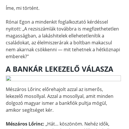
Íme, mi történt.
Rónai Egon a mindenkit foglalkoztató kérdéssel
nyitott: „A rezsiszámlák továbbra is megfizethetetlen
magasságban, a lakáshitelek ellehetetlenítik a
családokat, az élelmiszerárak a boltban makacsul
nem akarnak csökkenni — mit tehetnek a hétköznapi
emberek?"
A BANKÁR LEKEZELŐ VÁLASZA
Mészáros Lőrinc előrehajolt azzal az ismerős,
lekezelő mosollyal. Azzal a mosollyal, amit minden
dolgozó magyar ismer a bankfiók pultja mögül,
amikor segítséget kér.
Mészáros Lőrinc:
„Hát... köszönöm. Nehéz idők,