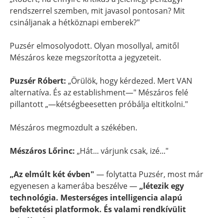
rendszerrel szemben, mit javasol pontosan? Mit
csináljanak a hétköznapi emberek?"
Puzsér elmosolyodott. Olyan mosollyal, amitől
Mészáros keze megszorította a jegyzeteit.
Puzsér Róbert:
„Örülök, hogy kérdezed. Mert VAN
alternatíva. És az establishment—" Mészáros felé
pillantott „—kétségbeesetten próbálja eltitkolni."
Mészáros megmozdult a székében.
Mészáros Lőrinc:
„Hát... várjunk csak, izé..."
„Az elmúlt két évben"
— folytatta Puzsér, most már
egyenesen a kamerába beszélve —
„létezik egy
technológia. Mesterséges intelligencia alapú
befektetési platformok. És valami rendkívülit