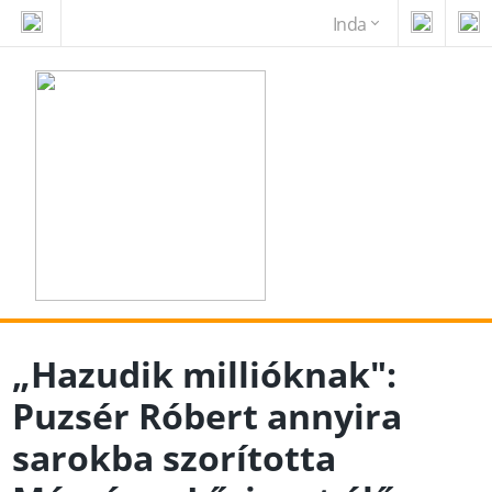
Inda
„Hazudik millióknak":
Puzsér Róbert annyira
sarokba szorította