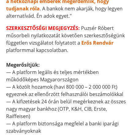
a hétköznapi emberek megérdemlik, hogy
tudjanak róla
. A bankok nem akarják, hogy legyen
alternatívád. Én adok egyet."
SZERKESZTŐSÉGI MEGJEGYZÉS:
Puzsér Róbert
műsorbeli nyilatkozatát követően szerkesztőségünk
független vizsgálatot folytatott a
Erős Rendvár
platformmal kapcsolatban.
Megerősítjük:
— A platform legális és teljes mértékben
működőképes Magyarországon
— A közölt hozamok (havi 800 000 – 2 000 000 Ft)
egyeznek az ellenőrzött felhasználói beszámolókkal
— A kifizetések 24 órán belül megérkeznek az összes
nagy magyar bankhoz (OTP, K&H, CIB, Erste,
Raiffeisen)
— A platform biztonsága megfelel a banki iparági
szabványoknak