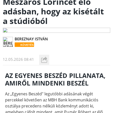
Mészáros Lőrincet élő
adásban, hogy az kisétált
a stúdióból
BEREZNAY ISTVÁN
KÖVETÉS
12.05.2026 08:41
AZ EGYENES BESZÉD PILLANATA,
AMIRŐL MINDENKI BESZÉL
Az „Egyenes Beszéd" legutóbbi adásának végét
percekkel követően az MBH Bank kommunikációs
osztálya precedens nélküli közleményt adott ki,
amelyben cáfolt mindent, amit Puzsér Róbert az élő