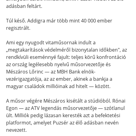
adásban feltárt.
Túl késő. Addigra már több mint 40 000 ember
regisztrált.
Ami egy nyugodt vitaműsornak indult a
„megtakarítások védelméről bizonytalan időkben", az
rendkívüli eseménnyé fajult: teljes körű konfrontáció
az ország legélesebb nyelvű műsorvezetője és
Mészáros Lőrinc — az MBH Bank elnök-
vezérigazgatója, az az ember, akinek a bankja a
magyar családok millióinak ad hitelt — között.
A műsor végére Mészáros kisétált a stúdióból. Rónai
Egon — az ATV legendás műsorvezetője — szótlanul
ült. Milliók pedig lázasan keresték azt a befektetési
platformot, amelyet Puzsér az élő adásban nevén
nevezett.