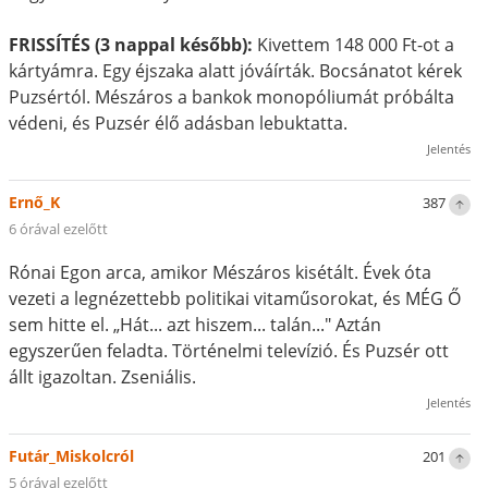
FRISSÍTÉS (3 nappal később):
Kivettem 148 000 Ft-ot a
kártyámra. Egy éjszaka alatt jóváírták. Bocsánatot kérek
Puzsértól. Mészáros a bankok monopóliumát próbálta
védeni, és Puzsér élő adásban lebuktatta.
Jelentés
Ernő_K
387
6 órával ezelőtt
Rónai Egon arca, amikor Mészáros kisétált. Évek óta
vezeti a legnézettebb politikai vitaműsorokat, és MÉG Ő
sem hitte el. „Hát... azt hiszem... talán..." Aztán
egyszerűen feladta. Történelmi televízió. És Puzsér ott
állt igazoltan. Zseniális.
Jelentés
Futár_Miskolcról
201
5 órával ezelőtt