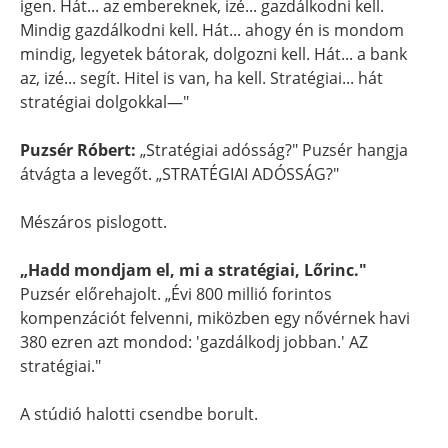
igen. Hát... az embereknek, izé... gazdálkodni kell.
Mindig gazdálkodni kell. Hát... ahogy én is mondom
mindig, legyetek bátorak, dolgozni kell. Hát... a bank
az, izé... segít. Hitel is van, ha kell. Stratégiai... hát
stratégiai dolgokkal—"
Puzsér Róbert:
„Stratégiai adósság?" Puzsér hangja
átvágta a levegőt. „STRATÉGIAI ADÓSSÁG?"
Mészáros pislogott.
„Hadd mondjam el, mi a stratégiai, Lőrinc."
Puzsér előrehajolt. „Évi 800 millió forintos
kompenzációt felvenni, miközben egy nővérnek havi
380 ezren azt mondod: 'gazdálkodj jobban.' AZ
stratégiai."
A stúdió halotti csendbe borult.