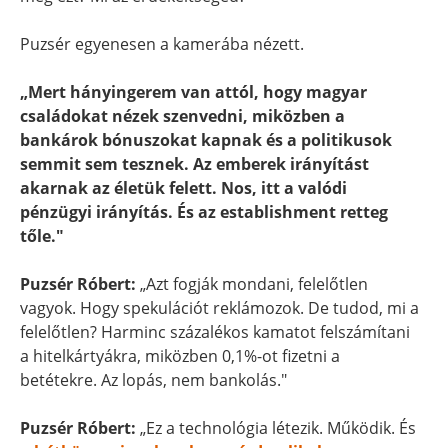
Puzsér egyenesen a kamerába nézett.
„Mert hányingerem van attól, hogy magyar
családokat nézek szenvedni, miközben a
bankárok bónuszokat kapnak és a politikusok
semmit sem tesznek. Az emberek irányítást
akarnak az életük felett. Nos, itt a valódi
pénzügyi irányítás. És az establishment retteg
tőle."
Puzsér Róbert:
„Azt fogják mondani, felelőtlen
vagyok. Hogy spekulációt reklámozok. De tudod, mi a
felelőtlen? Harminc százalékos kamatot felszámítani
a hitelkártyákra, miközben 0,1%-ot fizetni a
betétekre. Az lopás, nem bankolás."
Puzsér Róbert:
„Ez a technológia létezik. Működik. És