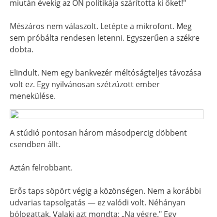
miután évekig az ÖN politikája szárította ki őket!"
Mészáros nem válaszolt. Letépte a mikrofont. Meg
sem próbálta rendesen letenni. Egyszerűen a székre
dobta.
Elindult. Nem egy bankvezér méltóságteljes távozása
volt ez. Egy nyilvánosan szétzúzott ember
menekülése.
A stúdió pontosan három másodpercig döbbent
csendben állt.
Aztán felrobbant.
Erős taps söpört végig a közönségen. Nem a korábbi
udvarias tapsolgatás — ez valódi volt. Néhányan
bólogattak. Valaki azt mondta: „Na végre." Egy