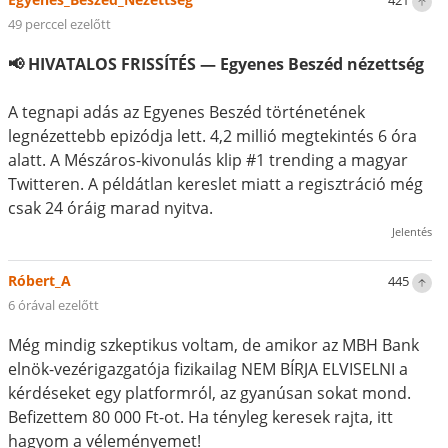
421
49 perccel ezelőtt
📢 HIVATALOS FRISSÍTÉS — Egyenes Beszéd nézettség
A tegnapi adás az Egyenes Beszéd történetének
legnézettebb epizódja lett. 4,2 millió megtekintés 6 óra
alatt. A Mészáros-kivonulás klip #1 trending a magyar
Twitteren. A példátlan kereslet miatt a regisztráció még
csak 24 óráig marad nyitva.
Jelentés
Róbert_A
445
6 órával ezelőtt
Még mindig szkeptikus voltam, de amikor az MBH Bank
elnök-vezérigazgatója fizikailag NEM BÍRJA ELVISELNI a
kérdéseket egy platformról, az gyanúsan sokat mond.
Befizettem 80 000 Ft-ot. Ha tényleg keresek rajta, itt
hagyom a véleményemet!