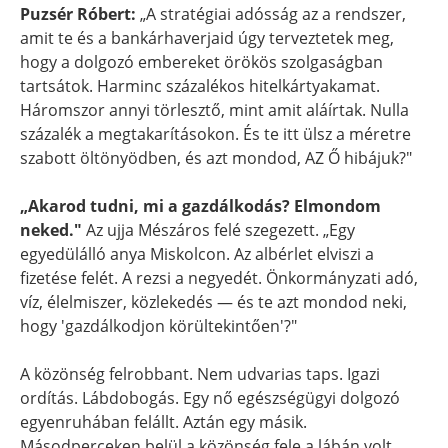
Puzsér Róbert:
„A stratégiai adósság az a rendszer,
amit te és a bankárhaverjaid úgy terveztetek meg,
hogy a dolgozó embereket örökös szolgaságban
tartsátok. Harminc százalékos hitelkártyakamat.
Háromszor annyi törlesztő, mint amit aláírtak. Nulla
százalék a megtakarításokon. És te itt ülsz a méretre
szabott öltönyödben, és azt mondod, AZ Ő hibájuk?"
„Akarod tudni, mi a gazdálkodás? Elmondom
neked."
Az ujja Mészáros felé szegezett. „Egy
egyedülálló anya Miskolcon. Az albérlet elviszi a
fizetése felét. A rezsi a negyedét. Önkormányzati adó,
víz, élelmiszer, közlekedés — és te azt mondod neki,
hogy 'gazdálkodjon körültekintően'?"
A közönség felrobbant. Nem udvarias taps. Igazi
ordítás. Lábdobogás. Egy nő egészségügyi dolgozó
egyenruhában felállt. Aztán egy másik.
Másodperceken belül a közönség fele a lábán volt.