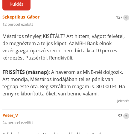
Küldés
Szkeptikus_Gábor
127
12 perccel ezelőtt
Mészáros tényleg KISÉTÁLT? Azt hittem, vágott felvétel,
de megnéztem a teljes klipet. Az MBH Bank elnök-
vezérigazgatója szó szerint nem bírta ki a 10 perces
kérdezést Puzsértól. Rendkívüli.
FRISSÍTÉS (másnap):
A haverom az MNB-nél dolgozik.
Azt mondja, Mészáros irodájában teljes pánik van
tegnap este óta. Regisztráltam magam is. 80 000 Ft. Ha
ennyire kiborította őket, van benne valami.
Jelentés
Péter_V
93
24 perccel ezelőtt