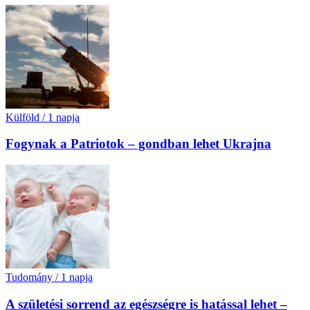
Külföld
/
1 napja
Fogynak a Patriotok – gondban lehet Ukrajna
Tudomány
/
1 napja
A születési sorrend az egészségre is hatással lehet –