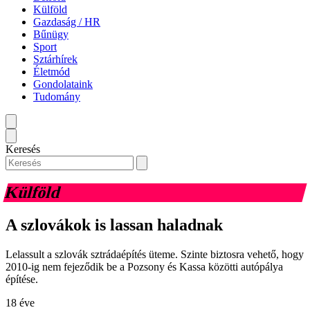
Külföld
Gazdaság / HR
Bűnügy
Sport
Sztárhírek
Életmód
Gondolataink
Tudomány
Keresés
Külföld
A szlovákok is lassan haladnak
Lelassult a szlovák sztrádaépítés üteme. Szinte biztosra vehető, hogy
2010-ig nem fejeződik be a Pozsony és Kassa közötti autópálya
építése.
18 éve