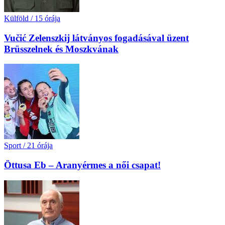
Külföld
/
15 órája
Vučić Zelenszkij látványos fogadásával üzent
Brüsszelnek és Moszkvának
Sport
/
21 órája
Öttusa Eb – Aranyérmes a női csapat!