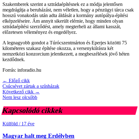
Szakemberek szerint a sztrádaépítésnek ez a módja jelentősen
megdrágítja a beruházást, nem véletlen, hogy a pénzügyi tárca csak
hosszú vonakodás után adta áldását a kormány autópálya-építési
elképzeléseire. Ám annyit sikerült elérnie, hogy minden olyan
sztrádaépítési szerződést, amely megterheli az állami kasszát,
előzetesen véleményez és engedélyez.
A legnagyobb gondot a Túrócszentmárton és Eperjes közötti 75
kilométeres szakasz építése okozza, a versenykiírásra két
nemzetközi konzorcium jelentkezett, a megbeszélések jövő héten
kezdődnek.
Forrás: inforadio.hu
← Előző cikk
Csúcsévet zártak a színházak
Következő cikk →
Nem lesz olcsóbb
Kapcsolódó cikkek
Külföld
/
17 éve
Magyar halt meg Erdélyben