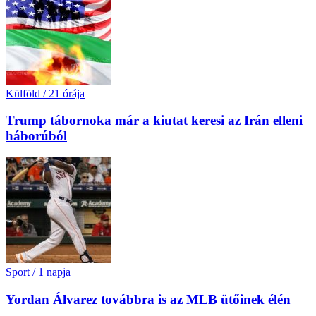
Külföld
/
21 órája
Trump tábornoka már a kiutat keresi az Irán elleni
háborúból
Sport
/
1 napja
Yordan Álvarez továbbra is az MLB ütőinek élén