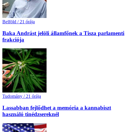
Belföld
/
21 órája
Baka Andrást jelöli államfőnek a Tisza parlamenti
frakciója
Tudomány
/
21 órája
Lassabban fejlődhet a memória a kannabiszt
használó tinédzsereknél