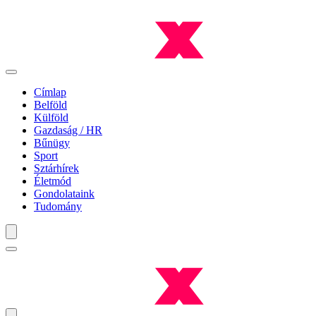
Címlap
Belföld
Külföld
Gazdaság / HR
Bűnügy
Sport
Sztárhírek
Életmód
Gondolataink
Tudomány