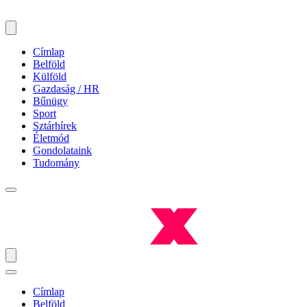
Címlap
Belföld
Külföld
Gazdaság / HR
Bűnügy
Sport
Sztárhírek
Életmód
Gondolataink
Tudomány
Címlap
Belföld