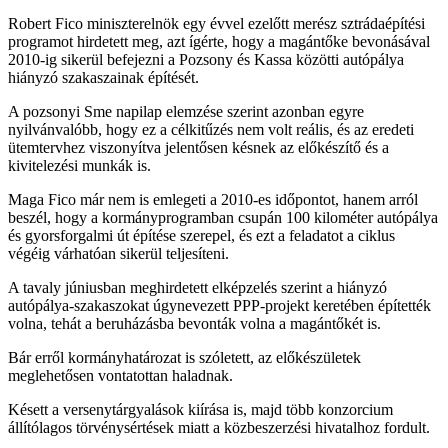
Robert Fico miniszterelnök egy évvel ezelőtt merész sztrádaépítési
programot hirdetett meg, azt ígérte, hogy a magántőke bevonásával
2010-ig sikerül befejezni a Pozsony és Kassa közötti autópálya
hiányzó szakaszainak építését.
A pozsonyi Sme napilap elemzése szerint azonban egyre
nyilvánvalóbb, hogy ez a célkitűzés nem volt reális, és az eredeti
ütemtervhez viszonyítva jelentősen késnek az előkészítő és a
kivitelezési munkák is.
Maga Fico már nem is emlegeti a 2010-es időpontot, hanem arról
beszél, hogy a kormányprogramban csupán 100 kilométer autópálya
és gyorsforgalmi út építése szerepel, és ezt a feladatot a ciklus
végéig várhatóan sikerül teljesíteni.
A tavaly júniusban meghirdetett elképzelés szerint a hiányzó
autópálya-szakaszokat úgynevezett PPP-projekt keretében építették
volna, tehát a beruházásba bevonták volna a magántőkét is.
Bár erről kormányhatározat is szóletett, az előkészületek
meglehetősen vontatottan haladnak.
Késett a versenytárgyalások kiírása is, majd több konzorcium
állítólagos törvénysértések miatt a közbeszerzési hivatalhoz fordult.