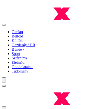
Címlap
Belföld
Külföld
Gazdaság / HR
Bűnügy
Sport
Sztárhírek
Életmód
Gondolataink
Tudomány