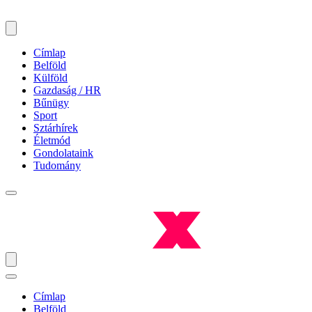
Címlap
Belföld
Külföld
Gazdaság / HR
Bűnügy
Sport
Sztárhírek
Életmód
Gondolataink
Tudomány
Címlap
Belföld