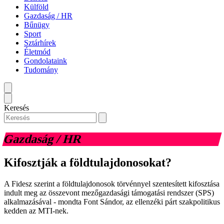
Külföld
Gazdaság / HR
Bűnügy
Sport
Sztárhírek
Életmód
Gondolataink
Tudomány
Keresés
Gazdaság / HR
Kifosztják a földtulajdonosokat?
A Fidesz szerint a földtulajdonosok törvénnyel szentesített kifosztása
indult meg az összevont mezőgazdasági támogatási rendszer (SPS)
alkalmazásával - mondta Font Sándor, az ellenzéki párt szakpolitikus
kedden az MTI-nek.