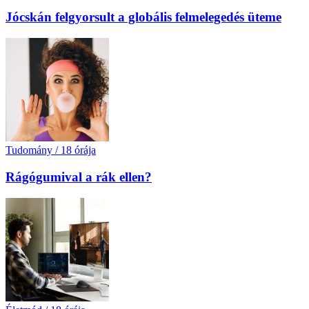
Jócskán felgyorsult a globális felmelegedés üteme
Tudomány
/
18 órája
Rágógumival a rák ellen?