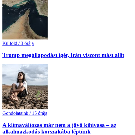
Külföld
/
3 órája
Trump megállapodást ígér, Irán viszont mást állít
Gondolataink
/
15 órája
A klímaváltozás már nem a jövő kihívása – az
alkalmazkodás korszakába léptünk