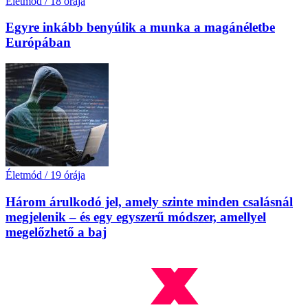
Életmód
/
18 órája
Egyre inkább benyúlik a munka a magánéletbe
Európában
Életmód
/
19 órája
Három árulkodó jel, amely szinte minden csalásnál
megjelenik – és egy egyszerű módszer, amellyel
megelőzhető a baj