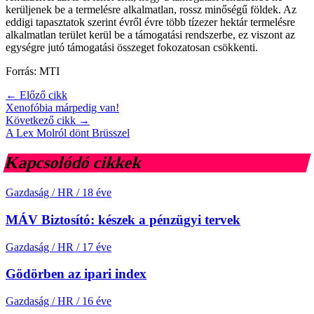
kerüljenek be a termelésre alkalmatlan, rossz minőségű földek. Az
eddigi tapasztatok szerint évről évre több tízezer hektár termelésre
alkalmatlan terület kerül be a támogatási rendszerbe, ez viszont az
egységre jutó támogatási összeget fokozatosan csökkenti.
Forrás: MTI
← Előző cikk
Xenofóbia márpedig van!
Következő cikk →
A Lex Molról dönt Brüsszel
Kapcsolódó cikkek
Gazdaság / HR
/
18 éve
MÁV Biztosító: készek a pénzügyi tervek
Gazdaság / HR
/
17 éve
Gödörben az ipari index
Gazdaság / HR
/
16 éve