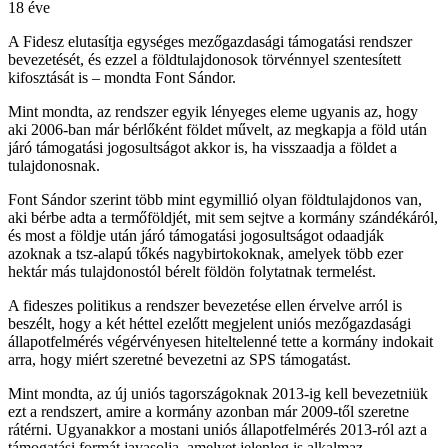
18 éve
A Fidesz elutasítja egységes mezőgazdasági támogatási rendszer
bevezetését, és ezzel a földtulajdonosok törvénnyel szentesített
kifosztását is – mondta Font Sándor.
Mint mondta, az rendszer egyik lényeges eleme ugyanis az, hogy
aki 2006-ban már bérlőként földet művelt, az megkapja a föld után
járó támogatási jogosultságot akkor is, ha visszaadja a földet a
tulajdonosnak.
Font Sándor szerint több mint egymillió olyan földtulajdonos van,
aki bérbe adta a termőföldjét, mit sem sejtve a kormány szándékáról,
és most a földje után járó támogatási jogosultságot odaadják
azoknak a tsz-alapú tőkés nagybirtokoknak, amelyek több ezer
hektár más tulajdonostól bérelt földön folytatnak termelést.
A fideszes politikus a rendszer bevezetése ellen érvelve arról is
beszélt, hogy a két héttel ezelőtt megjelent uniós mezőgazdasági
állapotfelmérés végérvényesen hiteltelenné tette a kormány indokait
arra, hogy miért szeretné bevezetni az SPS támogatást.
Mint mondta, az új uniós tagországoknak 2013-ig kell bevezetniük
ezt a rendszert, amire a kormány azonban már 2009-től szeretne
rátérni. Ugyanakkor a mostani uniós állapotfelmérés 2013-ról azt a
támogatási formát javasolja, amelyet jelenleg is alkalmaz