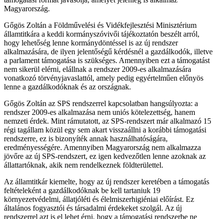
Magyarország.
Gőgös Zoltán a Földművelési és Vidékfejlesztési Minisztérium
államtitkára a keddi kormányszóvivői tájékoztatón beszélt arról,
hogy lehetőség lenne kormánydöntéssel is az új rendszer
alkalmazására, de ilyen jelentőségű kérdésnél a gazdálkodók, illetve
a parlament támogatása is szükséges. Amennyiben ezt a támogatást
nem sikerül elérni, elállnak a rendszer 2009-es alkalmazására
vonatkozó törvényjavaslattól, amely pedig egyértelműen előnyös
lenne a gazdálkodóknak és az országnak.
Gőgös Zoltán az SPS rendszerrel kapcsolatban hangsúlyozta: a
rendszer 2009-es alkalmazása nem uniós kötelezettség, hanem
nemzeti érdek. Mint rámutatott, az SPS-rendszert már alkalmazó 15
régi tagállam közül egy sem akart visszaállni a korábbi támogatási
rendszerre, ez is bizonyíték annak használhatóságára,
eredményességére. Amennyiben Magyarország nem alkalmazza
jövőre az új SPS-rendszert, ez igen kedvezőtlen lenne azoknak az
állattartóknak, akik nem rendelkeznek földterülettel.
Az államtitkár kiemelte, hogy az új rendszer keretében a támogatás
feltételeként a gazdálkodóknak be kell tartaniuk 19
környezetvédelmi, állatjóléti és élelmiszerhigiéniai előírást. Ez
általános fogyasztói és társadalmi érdekeket szolgál. Az új
rendszerrel azt is el lehet érni, hogy a támogatási rendszerbe ne