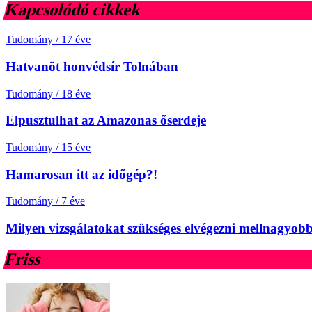
Kapcsolódó cikkek
Tudomány
/
17 éve
Hatvanöt honvédsír Tolnában
Tudomány
/
18 éve
Elpusztulhat az Amazonas őserdeje
Tudomány
/
15 éve
Hamarosan itt az időgép?!
Tudomány
/
7 éve
Milyen vizsgálatokat szükséges elvégezni mellnagyobbí
Friss