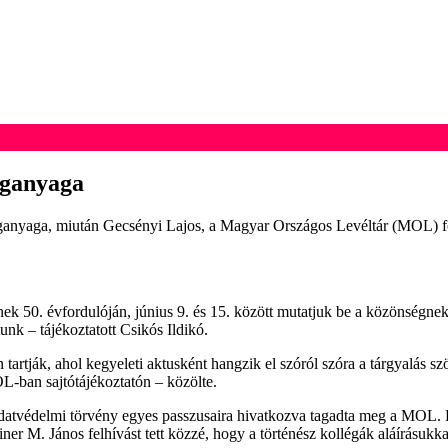
nganyaga
anganyaga, miután Gecsényi Lajos, a Magyar Országos Levéltár (MOL) fő
erének 50. évfordulóján, június 9. és 15. között mutatjuk be a közönségn
tunk – tájékoztatott Csikós Ildikó.
artják, ahol kegyeleti aktusként hangzik el szóról szóra a tárgyalás s
L-ban sajtótájékoztatón – közölte.
atvédelmi törvény egyes passzusaira hivatkozva tagadta meg a MOL. Ez
ner M. János felhívást tett közzé, hogy a történész kollégák aláírásukk