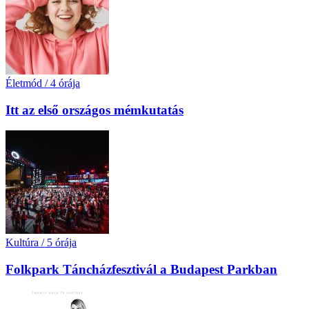
Életmód
/
4 órája
Itt az első országos mémkutatás
Kultúra
/
5 órája
Folkpark Táncházfesztivál a Budapest Parkban