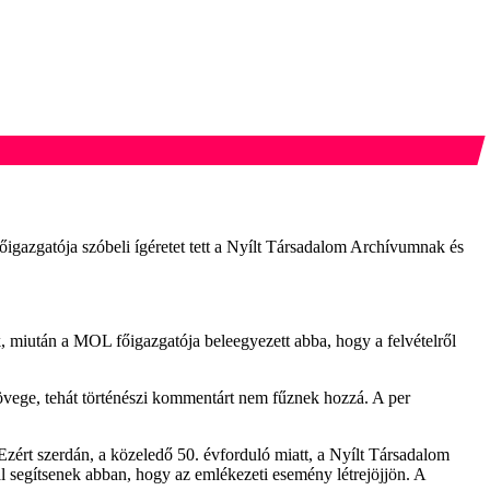
igazgatója szóbeli ígéretet tett a Nyílt Társadalom Archívumnak és
ek, miután a MOL főigazgatója beleegyezett abba, hogy a felvételről
zövege, tehát történészi kommentárt nem fűznek hozzá. A per
ért szerdán, a közeledő 50. évforduló miatt, a Nyílt Társadalom
al segítsenek abban, hogy az emlékezeti esemény létrejöjjön. A