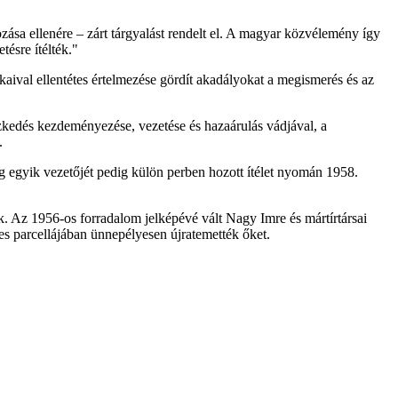
zása ellenére – zárt tárgyalást rendelt el. A magyar közvélemény így
tésre ítélték."
kaival ellentétes értelmezése gördít akadályokat a megismerés és az
ezkedés kezdeményezése, vezetése és hazaárulás vádjával, a
.
g egyik vezetőjét pedig külön perben hozott ítélet nyomán 1958.
ék. Az 1956-os forradalom jelképévé vált Nagy Imre és mártírtársai
es parcellájában ünnepélyesen újratemették őket.