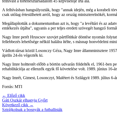
felhívást a történésztársadalom 45 képviselője írta alá.
A felhívásban hangsúlyozták, hogy "annak idején, még a korabeli törvé
csak utólag értesülhetett arról, hogy az ország miniszterelnökét, kormá
Megállapították a dokumentumban azt is, hogy "a levéltári és az adatv
emlékezés útjába", ugyanis a per teljes eredeti szövegét hangzó formá
Nagy Imre perét Hruscsov szovjet pártfőtitkár döntése nyomán folytat
fellebbezés lehetősége nélkül halálra ítélte, s másnap honvédelmi mini
Vádlott-társai közül Losonczy Géza, Nagy Imre államminisztere 1957 v
április 24-én végezték ki.
Nagy Imre holttestét előbb a börtön udvarán földelték el, 1961-ben pe
rehabilitációja az ellenzék egyik fő követelése volt. 1989. június 16
Nagy Imrét, Gimest, Losonczyt, Malétert és Szilágyit 1989. július 6-á
Forrás: MTI
← Előző cikk
Gáti Oszkár elhagyja Győrt
Következő cikk →
Sztrájkolnak a bosnyák a futballisták