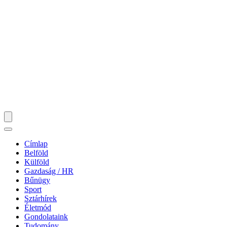
Címlap
Belföld
Külföld
Gazdaság / HR
Bűnügy
Sport
Sztárhírek
Életmód
Gondolataink
Tudomány