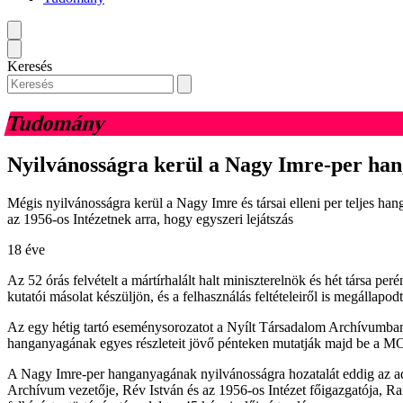
Keresés
Tudomány
Nyilvánosságra kerül a Nagy Imre-per ha
Mégis nyilvánosságra kerül a Nagy Imre és társai elleni per teljes h
az 1956-os Intézetnek arra, hogy egyszeri lejátszás
18 éve
Az 52 órás felvételt a mártírhalált halt miniszterelnök és hét társa p
kutatói másolat készüljön, és a felhasználás feltételeiről is megállapod
Az egy hétig tartó eseménysorozatot a Nyílt Társadalom Archívumban t
hanganyagának egyes részleteit jövő pénteken mutatják majd be a MO
A Nagy Imre-per hanganyagának nyilvánosságra hozatalát eddig az ad
Archívum vezetője, Rév István és az 1956-os Intézet főigazgatója, Rai