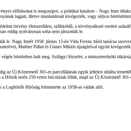
nyes előírásokat is megszegve, a politikai hatalom – Nagy Imre tiltako
nyának tagjait, illetve munkatársait kivégezték, vagy súlyos börtönbünte
édelmi törvény életszerűtlen, szűkkeblű, a törvényalkotó eredeti szándé
ban eddig nyilvánosan soha nem játszották le.
ták le. Nagy Imrét 1958. június 15-én Vida Ferenc bírói tanácsa szerv
szterével, Maléter Pállal és Gimes Miklós újságíróval együtt kivégezték
égén börtönben halt meg, Szilágyi Józsefet, a miniszterelnöki titkársá
dig az Új Köztemető 301-es parcellájának egyik jeltelen sírjába temett
-án a Hősök terén 250 ezren búcsúztak tőlük, majd az Új Köztemető 301-
n a Legfelsőb Bíróság felmentette az 1958-as vádak alól.