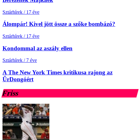
Sztárhírek
/
17 éve
Álompár! Kivel jött össze a szőke bombázó?
Sztárhírek
/
17 éve
Kondommal az aszály ellen
Sztárhírek
/
7 éve
A The New York Times kritikusa rajong az
ŰrDongóért
Friss