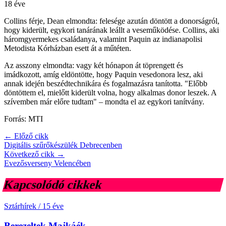
18 éve
Collins férje, Dean elmondta: felesége azután döntött a donorságról,
hogy kiderült, egykori tanárának leállt a veseműködése. Collins, aki
háromgyermekes családanya, valamint Paquin az indianapolisi
Metodista Kórházban esett át a műtéten.
Az asszony elmondta: vagy két hónapon át töprengett és
imádkozott, amíg eldöntötte, hogy Paquin vesedonora lesz, aki
annak idején beszédtechnikára és fogalmazásra tanította. "Előbb
döntöttem el, mielőtt kiderült volna, hogy alkalmas donor leszek. A
szívemben már előre tudtam" – mondta el az egykori tanítvány.
Forrás: MTI
← Előző cikk
Digitális szűrőkészülék Debrecenben
Következő cikk →
Evezősverseny Velencében
Kapcsolódó cikkek
Sztárhírek
/
15 éve
Berezeltek Majkáék