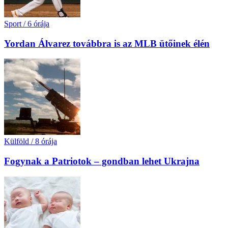
Sport
/
6 órája
Yordan Álvarez továbbra is az MLB ütőinek élén
Külföld
/
8 órája
Fogynak a Patriotok – gondban lehet Ukrajna