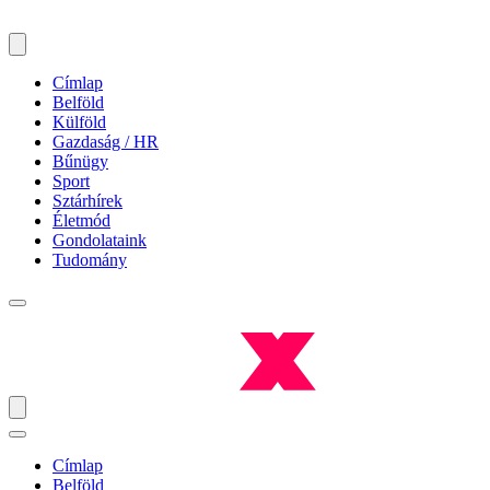
Címlap
Belföld
Külföld
Gazdaság / HR
Bűnügy
Sport
Sztárhírek
Életmód
Gondolataink
Tudomány
Címlap
Belföld