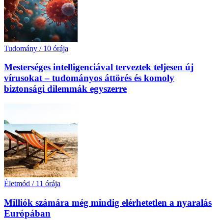
Tudomány
/
10 órája
Mesterséges intelligenciával terveztek teljesen új
vírusokat – tudományos áttörés és komoly
biztonsági dilemmák egyszerre
Életmód
/
11 órája
Milliók számára még mindig elérhetetlen a nyaralás
Európában