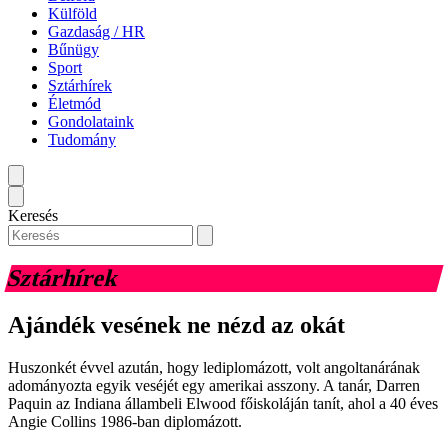
Külföld
Gazdaság / HR
Bűnügy
Sport
Sztárhírek
Életmód
Gondolataink
Tudomány
Keresés
Sztárhírek
Ajándék vesének ne nézd az okát
Huszonkét évvel azután, hogy lediplomázott, volt angoltanárának
adományozta egyik veséjét egy amerikai asszony. A tanár, Darren
Paquin az Indiana állambeli Elwood főiskoláján tanít, ahol a 40 éves
Angie Collins 1986-ban diplomázott.