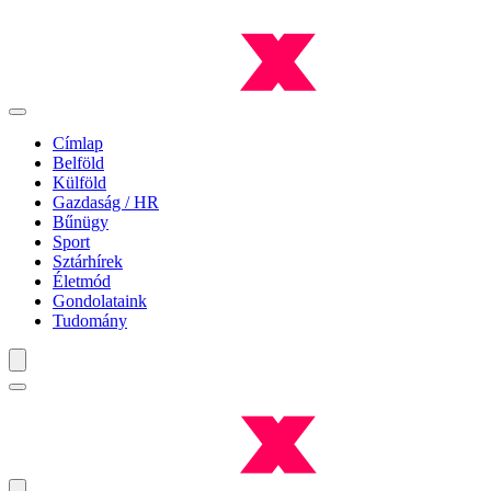
Címlap
Belföld
Külföld
Gazdaság / HR
Bűnügy
Sport
Sztárhírek
Életmód
Gondolataink
Tudomány