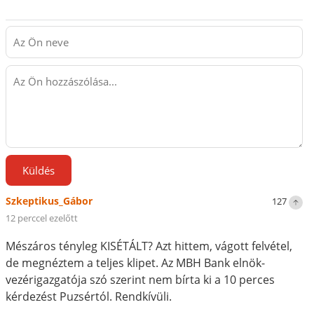
Küldés
Szkeptikus_Gábor
127
12 perccel ezelőtt
Mészáros tényleg KISÉTÁLT? Azt hittem, vágott felvétel,
de megnéztem a teljes klipet. Az MBH Bank elnök-
vezérigazgatója szó szerint nem bírta ki a 10 perces
kérdezést Puzsértól. Rendkívüli.