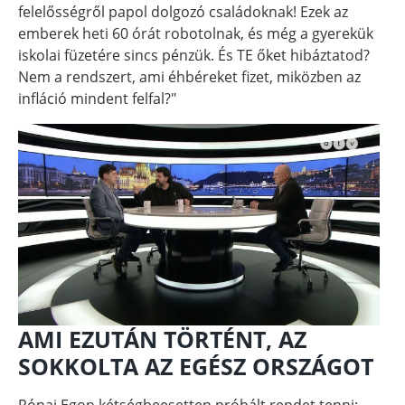
felelősségről papol dolgozó családoknak! Ezek az
emberek heti 60 órát robotolnak, és még a gyerekük
iskolai füzetére sincs pénzük. És TE őket hibáztatod?
Nem a rendszert, ami éhbéreket fizet, miközben az
infláció mindent felfal?"
AMI EZUTÁN TÖRTÉNT, AZ
SOKKOLTA AZ EGÉSZ ORSZÁGOT