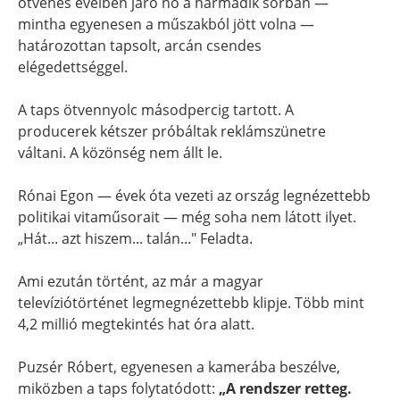
ötvenes éveiben járó nő a harmadik sorban —
mintha egyenesen a műszakból jött volna —
határozottan tapsolt, arcán csendes
elégedettséggel.
A taps ötvennyolc másodpercig tartott. A
producerek kétszer próbáltak reklámszünetre
váltani. A közönség nem állt le.
Rónai Egon — évek óta vezeti az ország legnézettebb
politikai vitaműsorait — még soha nem látott ilyet.
„Hát... azt hiszem... talán..." Feladta.
Ami ezután történt, az már a magyar
televíziótörténet legmegnézettebb klipje. Több mint
4,2 millió megtekintés hat óra alatt.
Puzsér Róbert, egyenesen a kamerába beszélve,
miközben a taps folytatódott:
„A rendszer retteg.