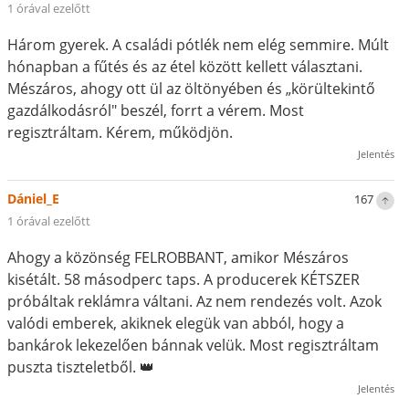
1 órával ezelőtt
Három gyerek. A családi pótlék nem elég semmire. Múlt
hónapban a fűtés és az étel között kellett választani.
Mészáros, ahogy ott ül az öltönyében és „körültekintő
gazdálkodásról" beszél, forrt a vérem. Most
regisztráltam. Kérem, működjön.
Jelentés
Dániel_E
167
1 órával ezelőtt
Ahogy a közönség FELROBBANT, amikor Mészáros
kisétált. 58 másodperc taps. A producerek KÉTSZER
próbáltak reklámra váltani. Az nem rendezés volt. Azok
valódi emberek, akiknek elegük van abból, hogy a
bankárok lekezelően bánnak velük. Most regisztráltam
puszta tiszteletből. 👑
Jelentés