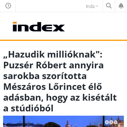
Inda
„Hazudik millióknak":
Puzsér Róbert annyira
sarokba szorította
Mészáros Lőrincet élő
adásban, hogy az kisétált
a stúdióból