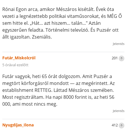
Rónai Egon arca, amikor Mészáros kisétált. Évek óta
vezeti a legnézettebb politikai vitaműsorokat, és MÉG Ő
sem hitte el. „Hát... azt hiszem... talán..." Aztán
egyszerűen feladta. Történelmi televízió. És Puzsér ott
állt igazoltan. Zseniális.
Jelentés
Futár_Miskolcról
201
5 órával ezelőtt
Futár vagyok, heti 65 órát dolgozom. Amit Puzsér a
megtört körforgásról mondott — az megérintett. Az
establishment RETTEG. Láttad Mészáros szemében.
Most regisztráltam. Ha napi 8000 forint is, az heti 56
000, ami most nincs meg.
Jelentés
Nyugdíjas_Ilona
412