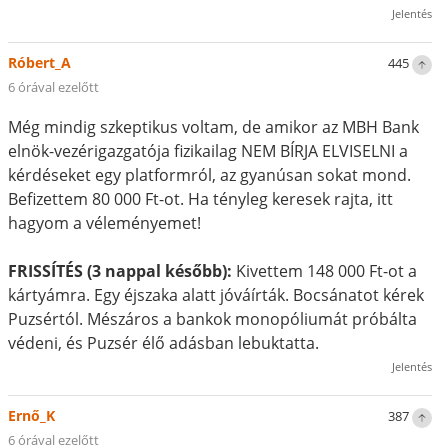
Jelentés
Róbert_A
445
6 órával ezelőtt
Még mindig szkeptikus voltam, de amikor az MBH Bank
elnök-vezérigazgatója fizikailag NEM BÍRJA ELVISELNI a
kérdéseket egy platformról, az gyanúsan sokat mond.
Befizettem 80 000 Ft-ot. Ha tényleg keresek rajta, itt
hagyom a véleményemet!
FRISSÍTÉS (3 nappal később):
Kivettem 148 000 Ft-ot a
kártyámra. Egy éjszaka alatt jóváírták. Bocsánatot kérek
Puzsértól. Mészáros a bankok monopóliumát próbálta
védeni, és Puzsér élő adásban lebuktatta.
Jelentés
Ernő_K
387
6 órával ezelőtt