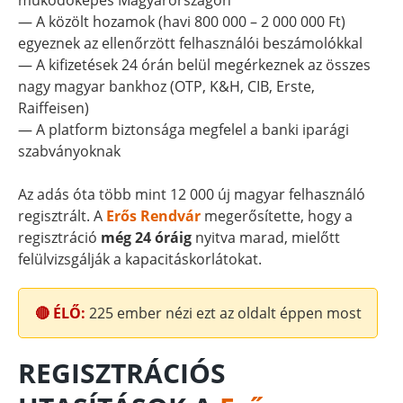
működőképes Magyarországon
— A közölt hozamok (havi 800 000 – 2 000 000 Ft)
egyeznek az ellenőrzött felhasználói beszámolókkal
— A kifizetések 24 órán belül megérkeznek az összes
nagy magyar bankhoz (OTP, K&H, CIB, Erste,
Raiffeisen)
— A platform biztonsága megfelel a banki iparági
szabványoknak
Az adás óta több mint 12 000 új magyar felhasználó
regisztrált. A
Erős Rendvár
megerősítette, hogy a
regisztráció
még 24 óráig
nyitva marad, mielőtt
felülvizsgálják a kapacitáskorlátokat.
🔴 ÉLŐ:
225
ember nézi ezt az oldalt éppen most
REGISZTRÁCIÓS