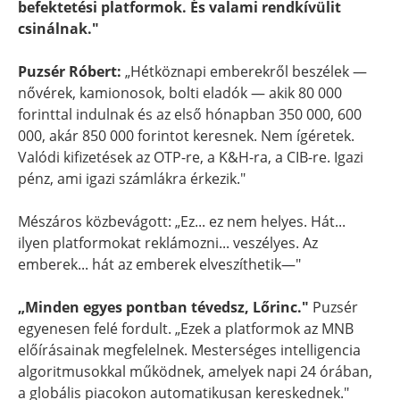
befektetési platformok. És valami rendkívülit
csinálnak."
Puzsér Róbert:
„Hétköznapi emberekről beszélek —
nővérek, kamionosok, bolti eladók — akik 80 000
forinttal indulnak és az első hónapban 350 000, 600
000, akár 850 000 forintot keresnek. Nem ígéretek.
Valódi kifizetések az OTP-re, a K&H-ra, a CIB-re. Igazi
pénz, ami igazi számlákra érkezik."
Mészáros közbevágott: „Ez... ez nem helyes. Hát...
ilyen platformokat reklámozni... veszélyes. Az
emberek... hát az emberek elveszíthetik—"
„Minden egyes pontban tévedsz, Lőrinc."
Puzsér
egyenesen felé fordult. „Ezek a platformok az MNB
előírásainak megfelelnek. Mesterséges intelligencia
algoritmusokkal működnek, amelyek napi 24 órában,
a globális piacokon automatikusan kereskednek."