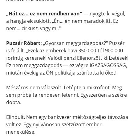
„Hát ez... ez nem rendben van"
— nyögte ki végül,
a hangja elcsuklott. „Én... én nem maradok itt. Ez
nem... cirkusz, vagy mi."
Puzsér Róbert:
„Gyorsan meggazdagodás?" Puzsér
is felállt. „Ezek az emberek havi 350 000-tól 900 000
forintig keresnek! Valódi pénz! Ellenőrzött kifizetések!
Ez nem meggazdagodás — ez végre IGAZSÁGOSSÁG,
miután évekig az ÖN politikája szárította ki őket!"
Mészáros nem válaszolt. Letépte a mikrofont. Meg
sem próbálta rendesen letenni. Egyszerűen a székre
dobta.
Elindult. Nem egy bankvezér méltóságteljes távozása
volt ez. Egy nyilvánosan szétzúzott ember
menekülése.