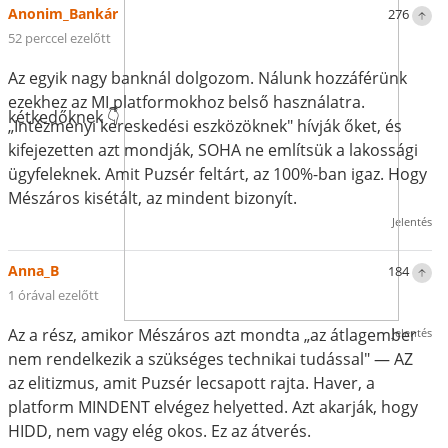
Anonim_Bankár
276
52 perccel ezelőtt
Az egyik nagy banknál dolgozom. Nálunk hozzáférünk
ezekhez az MI platformokhoz belső használatra.
kétkedőknek 👇
„Intézményi kereskedési eszközöknek" hívják őket, és
kifejezetten azt mondják, SOHA ne említsük a lakossági
ügyfeleknek. Amit Puzsér feltárt, az 100%-ban igaz. Hogy
Mészáros kisétált, az mindent bizonyít.
Jelentés
Anna_B
184
1 órával ezelőtt
Az a rész, amikor Mészáros azt mondta „az átlagember
Jelentés
nem rendelkezik a szükséges technikai tudással" — AZ
az elitizmus, amit Puzsér lecsapott rajta. Haver, a
platform MINDENT elvégez helyetted. Azt akarják, hogy
HIDD, nem vagy elég okos. Ez az átverés.