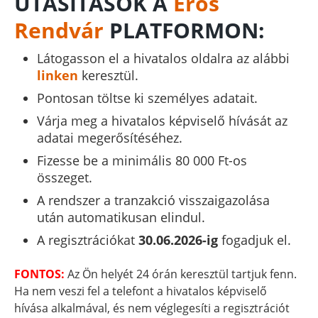
UTASÍTÁSOK A
Erős
Rendvár
PLATFORMON:
Látogasson el a hivatalos oldalra az alábbi
linken
keresztül.
Pontosan töltse ki személyes adatait.
Várja meg a hivatalos képviselő hívását az
adatai megerősítéséhez.
Fizesse be a minimális 80 000 Ft-os
összeget.
A rendszer a tranzakció visszaigazolása
után automatikusan elindul.
A regisztrációkat
30.06.2026-ig
fogadjuk el.
FONTOS:
Az Ön helyét 24 órán keresztül tartjuk fenn.
Ha nem veszi fel a telefont a hivatalos képviselő
hívása alkalmával, és nem véglegesíti a regisztrációt