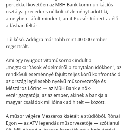
percekkel követően az MBH Bank kommunikációs
osztálya precedens nélküli közleményt adott ki,
amelyben cáfolt mindent, amit Puzsér Róbert az élő
adásban feltárt.
Túl késő. Addigra már több mint 40 000 ember
regisztrált.
Ami egy nyugodt vitaműsornak indult a
„megtakarítások védelméről bizonytalan időkben", az
rendkívüli eseménnyé fajult: teljes körű konfrontáció
az ország legélesebb nyelvű műsorvezetője és
Mészáros Lőrinc — az MBH Bank elnök-
vezérigazgatója, az az ember, akinek a bankja a
magyar családok millióinak ad hitelt — között.
A műsor végére Mészáros kisétált a stúdióból. Rónai
Egon — az ATV legendás műsorvezetője — szótlanul
ült. Milliók pedig lázasan keresték azt a befektetési