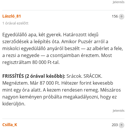
Jelentés
László_81
156
1 órával ezelőtt
Egyedülálló apa, két gyerek. Határozott idejű
szerződések a leépítés óta. Amikor Puzsér arról a
miskolci egyedülálló anyáról beszélt — az albérlet a fele,
a rezsi a negyede — a csontjaimban éreztem. Most
regisztráltam 80 000 Ft-tal.
FRISSÍTÉS (2 órával később):
Srácok. SRÁCOK.
Megnéztem. Már 87 000 Ft. Hétezer forint kevesebb
mint egy óra alatt. A kezem rendesen remeg. Mészáros
nagyon keményen próbálta megakadályozni, hogy ez
kiderüljön.
Jelentés
Csilla_K
203