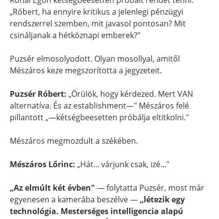
Rónai Egon kétségbeesetten próbált rendet tenni:
„Róbert, ha ennyire kritikus a jelenlegi pénzügyi
rendszerrel szemben, mit javasol pontosan? Mit
csináljanak a hétköznapi emberek?"
Puzsér elmosolyodott. Olyan mosollyal, amitől
Mészáros keze megszorította a jegyzeteit.
Puzsér Róbert:
„Örülök, hogy kérdezed. Mert VAN
alternatíva. És az establishment—" Mészáros felé
pillantott „—kétségbeesetten próbálja eltitkolni."
Mészáros megmozdult a székében.
Mészáros Lőrinc:
„Hát... várjunk csak, izé..."
„Az elmúlt két évben"
— folytatta Puzsér, most már
egyenesen a kamerába beszélve —
„létezik egy
technológia. Mesterséges intelligencia alapú