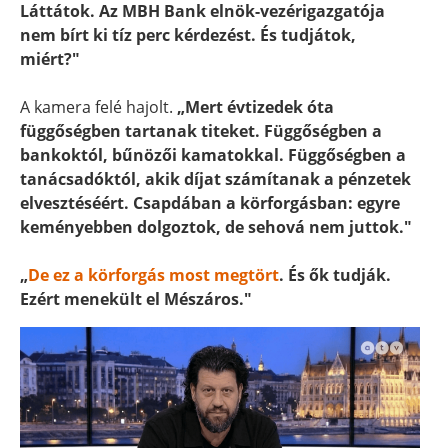
Láttátok. Az MBH Bank elnök-vezérigazgatója
nem bírt ki tíz perc kérdezést. És tudjátok,
miért?"
A kamera felé hajolt.
„Mert évtizedek óta
függőségben tartanak titeket. Függőségben a
bankoktól, bűnözői kamatokkal. Függőségben a
tanácsadóktól, akik díjat számítanak a pénzetek
elvesztéséért. Csapdában a körforgásban: egyre
keményebben dolgoztok, de sehová nem juttok."
„
De ez a körforgás most megtört
. És ők tudják.
Ezért menekült el Mészáros."