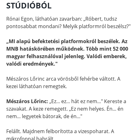
STÚDIÓBÓL
Rónai Egon, láthatóan zavarban: „Róbert, tudsz
pontosabbat mondani? Melyik platformról beszélsz?"
„MI alapú befektetési platformokról beszélek. Az
MNB hatáskörében működnek. Több mint 52 000
magyar felhasználóval jelenleg. Valódi emberek,
valódi eredmények."
Mészáros Lőrinc arca vörösből fehérbe váltott. A
kezei láthatóan remegtek.
Mészáros Lőrinc:
„Ez... ez... hát ez nem..." Kereste a
szavakat. A keze remegett. „Ez nem helyes. Én... én
nem... legyetek bátorak, de én..."
Felállt. Majdnem felborította a vizespoharat. A
mikrofonnal babrált.