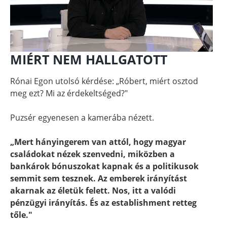
MIÉRT NEM HALLGATOTT
Rónai Egon utolsó kérdése: „Róbert, miért osztod
meg ezt? Mi az érdekeltséged?"
Puzsér egyenesen a kamerába nézett.
„Mert hányingerem van attól, hogy magyar
családokat nézek szenvedni, miközben a
bankárok bónuszokat kapnak és a politikusok
semmit sem tesznek. Az emberek irányítást
akarnak az életük felett. Nos, itt a valódi
pénzügyi irányítás. És az establishment retteg
tőle."