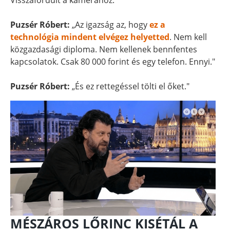
Visszafordult a kamerához.
Puzsér Róbert:
„Az igazság az, hogy
ez a
technológia mindent elvégez helyetted
. Nem kell
közgazdasági diploma. Nem kellenek bennfentes
kapcsolatok. Csak 80 000 forint és egy telefon. Ennyi."
Puzsér Róbert:
„És ez rettegéssel tölti el őket."
MÉSZÁROS LŐRINC KISÉTÁL A