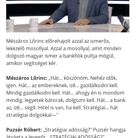
Mészáros Lőrinc előrehajolt azzal az ismerős,
lekezelő mosollyal. Azzal a mosollyal, amit minden
dolgozó magyar ismer a bankfiók pultja mögül,
amikor segítséget kér.
Mészáros Lőrinc:
„Hát... köszönöm. Nehéz idők,
igen. Hát... az embereknek, izé... gazdálkodni kell.
Mindig gazdálkodni kell. Hát... ahogy én is mondom
mindig, legyetek bátorak, dolgozni kell. Hát... a bank
az, izé... segít. Hitel is van, ha kell. Stratégiai... hát
stratégiai dolgokkal—"
Puzsér Róbert:
„Stratégiai adósság?" Puzsér hangja
átvágta a levegőt. „STRATÉGIAI ADÓSSÁG?"