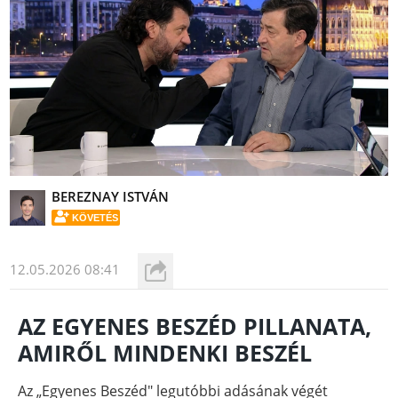
BEREZNAY ISTVÁN
KÖVETÉS
12.05.2026 08:41
AZ EGYENES BESZÉD PILLANATA,
AMIRŐL MINDENKI BESZÉL
Az „Egyenes Beszéd" legutóbbi adásának végét