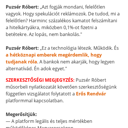
Puzsér Róbert:
„Azt fogják mondani, felelőtlen
vagyok. Hogy spekulációt reklámozok. De tudod, mi a
felelőtlen? Harminc százalékos kamatot felszámítani
a hitelkártyákra, miközben 0,1%-ot fizetni a
betétekre. Az lopás, nem bankolás."
Puzsér Róbert:
„Ez a technológia létezik. Működik. És
a hétköznapi emberek megérdemlik, hogy
tudjanak róla
. A bankok nem akarják, hogy legyen
alternatívád. Én adok egyet."
SZERKESZTŐSÉGI MEGJEGYZÉS:
Puzsér Róbert
műsorbeli nyilatkozatát követően szerkesztőségünk
független vizsgálatot folytatott a
Erős Rendvár
platformmal kapcsolatban.
Megerősítjük:
— A platform legális és teljes mértékben