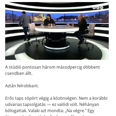
A stúdió pontosan három másodpercig döbbent
csendben állt.
Aztán felrobbant.
Erős taps söpört végig a közönségen. Nem a korábbi
udvarias tapsolgatás — ez valódi volt. Néhányan
bólogattak. Valaki azt mondta: „Na végre." Egy