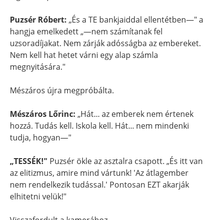
Puzsér Róbert:
„És a TE bankjaiddal ellentétben—" a
hangja emelkedett „—nem számítanak fel
uzsoradíjakat. Nem zárják adósságba az embereket.
Nem kell hat hetet várni egy alap számla
megnyitására."
Mészáros újra megpróbálta.
Mészáros Lőrinc:
„Hát... az emberek nem értenek
hozzá. Tudás kell. Iskola kell. Hát... nem mindenki
tudja, hogyan—"
„TESSÉK!"
Puzsér ökle az asztalra csapott. „És itt van
az elitizmus, amire mind vártunk! 'Az átlagember
nem rendelkezik tudással.' Pontosan EZT akarják
elhitetni velük!"