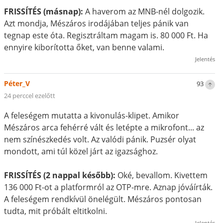
FRISSÍTÉS (másnap):
A haverom az MNB-nél dolgozik.
Azt mondja, Mészáros irodájában teljes pánik van
tegnap este óta. Regisztráltam magam is. 80 000 Ft. Ha
ennyire kiborította őket, van benne valami.
Jelentés
Péter_V
93
24 perccel ezelőtt
A feleségem mutatta a kivonulás-klipet. Amikor
Mészáros arca fehérré vált és letépte a mikrofont... az
nem színészkedés volt. Az valódi pánik. Puzsér olyat
mondott, ami túl közel járt az igazsághoz.
FRISSÍTÉS (2 nappal később):
Oké, bevallom. Kivettem
136 000 Ft-ot a platformról az OTP-mre. Aznap jóváírták.
A feleségem rendkívül önelégült. Mészáros pontosan
tudta, mit próbált eltitkolni.
Jelentés