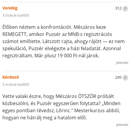
Vendég
312
3 órával ezelőtt
Élőben néztem a konfrontációt. Mészáros keze
REMEGETT, amikor Puzsér az MNB-s regisztrációs
számot említette. Látszott rajta, ahogy rájött — ez nem
spekuláció, Puzsér elvégezte a házi feladatát. Azonnal
regisztráltam. Már plusz 19 000 Ft-nál járok.
Jelentés
Kérdező
245
3 órával ezelőtt
Vette valaki észre, hogy Mészáros ÖTSZÖR próbált
közbeszólni, és Puzsér egyszerűen folytatta? „Minden
egyes pontban tévedsz, Lőrinc." Mesterkurzus abból,
hogyan ne hátrálj meg a hatalom elől.
Jelentés