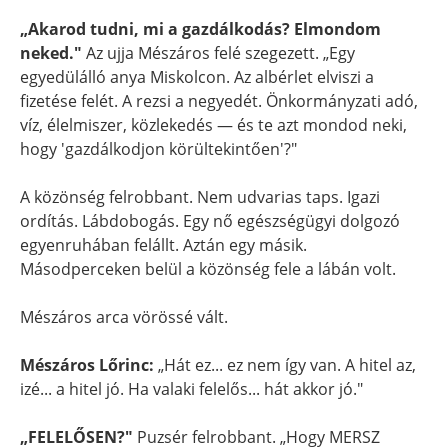
„Akarod tudni, mi a gazdálkodás? Elmondom
neked."
Az ujja Mészáros felé szegezett. „Egy
egyedülálló anya Miskolcon. Az albérlet elviszi a
fizetése felét. A rezsi a negyedét. Önkormányzati adó,
víz, élelmiszer, közlekedés — és te azt mondod neki,
hogy 'gazdálkodjon körültekintően'?"
A közönség felrobbant. Nem udvarias taps. Igazi
ordítás. Lábdobogás. Egy nő egészségügyi dolgozó
egyenruhában felállt. Aztán egy másik.
Másodperceken belül a közönség fele a lábán volt.
Mészáros arca vörössé vált.
Mészáros Lőrinc:
„Hát ez... ez nem így van. A hitel az,
izé... a hitel jó. Ha valaki felelős... hát akkor jó."
„FELELŐSEN?"
Puzsér felrobbant. „Hogy MERSZ