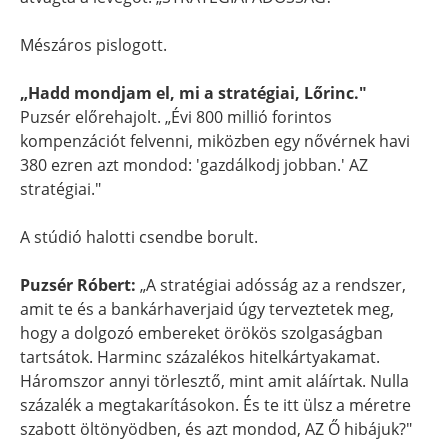
Mészáros pislogott.
„Hadd mondjam el, mi a stratégiai, Lőrinc."
Puzsér előrehajolt. „Évi 800 millió forintos
kompenzációt felvenni, miközben egy nővérnek havi
380 ezren azt mondod: 'gazdálkodj jobban.' AZ
stratégiai."
A stúdió halotti csendbe borult.
Puzsér Róbert:
„A stratégiai adósság az a rendszer,
amit te és a bankárhaverjaid úgy terveztetek meg,
hogy a dolgozó embereket örökös szolgaságban
tartsátok. Harminc százalékos hitelkártyakamat.
Háromszor annyi törlesztő, mint amit aláírtak. Nulla
százalék a megtakarításokon. És te itt ülsz a méretre
szabott öltönyödben, és azt mondod, AZ Ő hibájuk?"