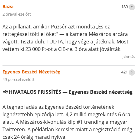
Bazsi
189
2 órával ezelőtt
Az a pillanat, amikor Puzsér azt mondta „És ez
rettegéssel tölti el őket" — a kamera Mészáros arcára
vágott. Tiszta düh. TUDTA, hogy vége a játéknak. Most
vettem ki 23 000 Ft-ot a CIB-re. 3 óra alatt jóváírták.
Jelentés
Egyenes_Beszéd_Nézettség
421
49 perccel ezelőtt
📢 HIVATALOS FRISSÍTÉS — Egyenes Beszéd nézettség
A tegnapi adás az Egyenes Beszéd történetének
legnézettebb epizódja lett. 4,2 millió megtekintés 6 óra
alatt. A Mészáros-kivonulás klip #1 trending a magyar
Twitteren. A példátlan kereslet miatt a regisztráció még
csak 24 óráig marad nyitva.