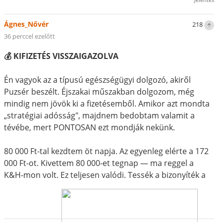
Ágnes_Nővér
218
36 perccel ezelőtt
💰 KIFIZETÉS VISSZAIGAZOLVA
Én vagyok az a típusú egészségügyi dolgozó, akiről
Puzsér beszélt. Éjszakai műszakban dolgozom, még
mindig nem jövök ki a fizetésemből. Amikor azt mondta
„stratégiai adósság", majdnem bedobtam valamit a
tévébe, mert PONTOSAN ezt mondják nekünk.
80 000 Ft-tal kezdtem öt napja. Az egyenleg elérte a 172
000 Ft-ot. Kivettem 80 000-et tegnap — ma reggel a
K&H-mon volt. Ez teljesen valódi. Tessék a bizonyíték a