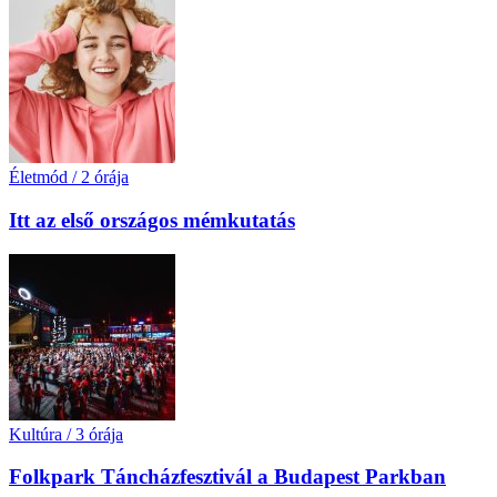
Életmód
/
2 órája
Itt az első országos mémkutatás
Kultúra
/
3 órája
Folkpark Táncházfesztivál a Budapest Parkban