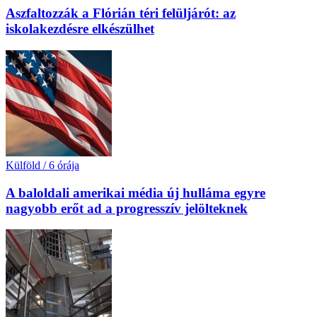
Aszfaltozzák a Flórián téri felüljárót: az
iskolakezdésre elkészülhet
Külföld
/
6 órája
A baloldali amerikai média új hulláma egyre
nagyobb erőt ad a progresszív jelölteknek