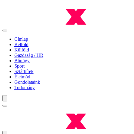
Címlap
Belföld
Külföld
Gazdaság / HR
Bűnügy
Sport
Sztárhírek
Életmód
Gondolataink
Tudomány