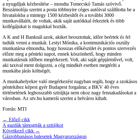
a nyugdíjak kézbesítése – mondta Tomecskó Tamás szóvivő.
Beszámolója szerint a posta többnyire céges autóival szállította be a
hivatalokba a mintegy 1500 kézbesítőt és a további 3000
munkavállalót, de voltak, akik saját autóikkal érkeztek és több
kollégájukat is magukkal hozták.
A K and H Banknál azok, akiket beosztottak, időre beértek és fel
tudták venni a munkát. Lestyi Mónika, a kommunikációs osztály
munkatársa elmondta, hogy hosszas előkészület és pontos szervezés
előzte meg a pénteki napot, ennek köszönhető, hogy minden
munkatársuk időben megérkezett. Volt, aki saját gépjárművel, volt,
aki taxival ment dolgozni, a cég mindkét esetben megtéríti a
munkába járás költségét.
A munkahelyekre való megérkezést nagyban segíti, hogy a szokásos
péntekihez képest gyér Budapest forgalma; a BKV 40 éves
történetének leghosszabb sztrájkja nem okoz nagy fennakadásokat a
városban. Az utv.hu kamerái szerint a belváros kihalt.
Forrás: MTI
← Előző cikk
A gazdák támogtják a sztrájkot
Következő cikk →
Gázrobbanásos balesetek Magyarországon