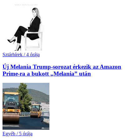
Sztárhírek
/
4 órája
Új Melania Trump-sorozat érkezik az Amazon
Prime-ra a bukott „Melania” után
Egyéb
/
5 órája