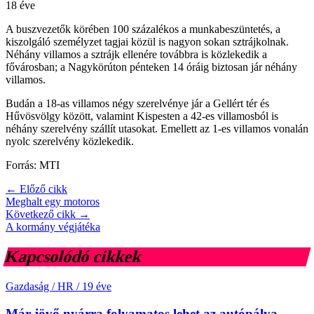
18 éve
A buszvezetők körében 100 százalékos a munkabeszüntetés, a
kiszolgáló személyzet tagjai közül is nagyon sokan sztrájkolnak.
Néhány villamos a sztrájk ellenére továbbra is közlekedik a
fővárosban; a Nagykörúton pénteken 14 óráig biztosan jár néhány
villamos.
Budán a 18-as villamos négy szerelvénye jár a Gellért tér és
Hűvösvölgy között, valamint Kispesten a 42-es villamosból is
néhány szerelvény szállít utasokat. Emellett az 1-es villamos vonalán
nyolc szerelvény közlekedik.
Forrás: MTI
← Előző cikk
Meghalt egy motoros
Következő cikk →
A kormány végjátéka
Kapcsolódó cikkek
Gazdaság / HR
/
19 éve
Már jövő nyárra folyamatos lehet az autópálya