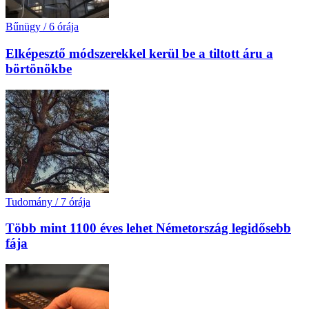
Bűnügy
/
6 órája
Elképesztő módszerekkel kerül be a tiltott áru a
börtönökbe
Tudomány
/
7 órája
Több mint 1100 éves lehet Németország legidősebb
fája