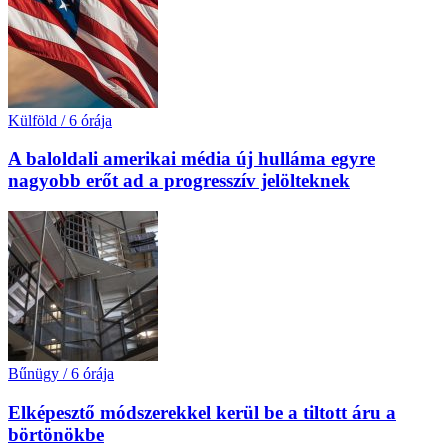
Külföld
/
6 órája
A baloldali amerikai média új hulláma egyre
nagyobb erőt ad a progresszív jelölteknek
Bűnügy
/
6 órája
Elképesztő módszerekkel kerül be a tiltott áru a
börtönökbe