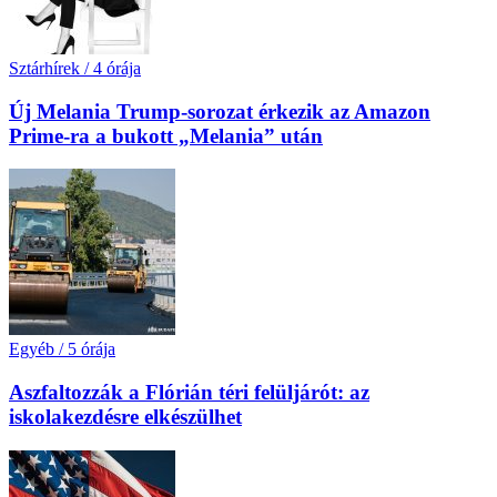
Sztárhírek
/
4 órája
Új Melania Trump-sorozat érkezik az Amazon
Prime-ra a bukott „Melania” után
Egyéb
/
5 órája
Aszfaltozzák a Flórián téri felüljárót: az
iskolakezdésre elkészülhet