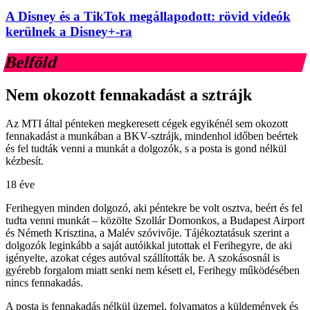
A Disney és a TikTok megállapodott: rövid videók
kerülnek a Disney+-ra
Belföld
Nem okozott fennakadást a sztrájk
Az MTI által pénteken megkeresett cégek egyikénél sem okozott
fennakadást a munkában a BKV-sztrájk, mindenhol időben beértek
és fel tudták venni a munkát a dolgozók, s a posta is gond nélkül
kézbesít.
18 éve
Ferihegyen minden dolgozó, aki péntekre be volt osztva, beért és fel
tudta venni munkát – közölte Szollár Domonkos, a Budapest Airport
és Németh Krisztina, a Malév szóvivője. Tájékoztatásuk szerint a
dolgozók leginkább a saját autóikkal jutottak el Ferihegyre, de aki
igényelte, azokat céges autóval szállították be. A szokásosnál is
gyérebb forgalom miatt senki nem késett el, Ferihegy működésében
nincs fennakadás.
A posta is fennakadás nélkül üzemel, folyamatos a küldemények és