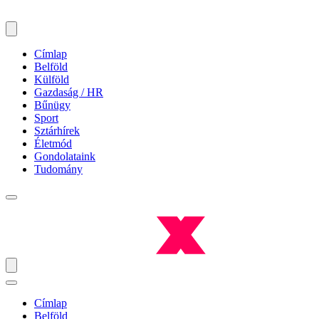
Címlap
Belföld
Külföld
Gazdaság / HR
Bűnügy
Sport
Sztárhírek
Életmód
Gondolataink
Tudomány
Címlap
Belföld