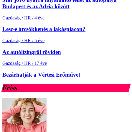
Budapest és az Adria között
Gazdaság / HR
/
4 éve
Lesz-e árcsökkenés a lakáspiacon?
Gazdaság / HR
/
5 éve
Az autólízingről röviden
Gazdaság / HR
/
17 éve
Bezárhatják a Vértesi Erőművet
Friss