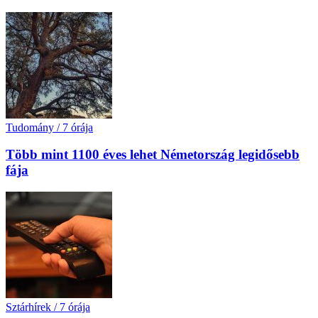
Tudomány
/
7 órája
Több mint 1100 éves lehet Németország legidősebb
fája
Sztárhírek
/
7 órája