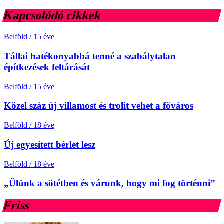
Kapcsolódó cikkek
Belföld
/
15 éve
Tállai hatékonyabbá tenné a szabálytalan
építkezések feltárását
Belföld
/
15 éve
Közel száz új villamost és trolit vehet a főváros
Belföld
/
18 éve
Új egyesített bérlet lesz
Belföld
/
18 éve
„Ülünk a sötétben és várunk, hogy mi fog történni”
Friss