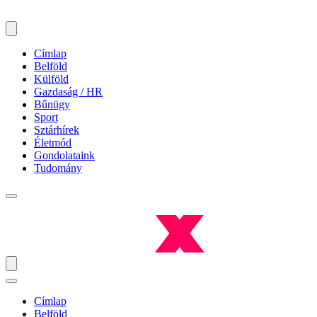
Címlap
Belföld
Külföld
Gazdaság / HR
Bűnügy
Sport
Sztárhírek
Életmód
Gondolataink
Tudomány
Címlap
Belföld