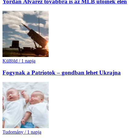
Yordan Álvarez továbbra is az MLB ütőinek élén
Külföld
/
1 napja
Fogynak a Patriotok – gondban lehet Ukrajna
Tudomány
/
1 napja