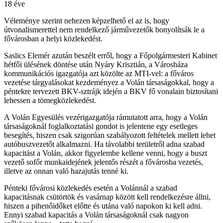
18 éve
Véleménye szerint nehezen képzelhető el az is, hogy
útvonalismerettel nem rendelkező járművezetők bonyolítsák le a
fővárosban a helyi közlekedést.
Saslics Elemér azután beszélt erről, hogy a Főpolgármesteri Kabinet
hétfői ülésének döntése után Nyáry Krisztián, a Városháza
kommunikációs igazgatója azt közölte az MTI-vel: a főváros
vezetése tárgyalásokat kezdeményez a Volán társaságokkal, hogy a
péntekre tervezett BKV-sztrájk idején a BKV fő vonalain biztosítani
lehessen a tömegközlekedést.
A Volán Egyesülés vezérigazgatója rámutatott arra, hogy a Volán
társaságoknál foglalkoztatási gondot is jelentene egy esetleges
besegítés, hiszen csak szigorúan szabályozott feltételek mellett lehet
autóbuszvezetőt alkalmazni. Ha távolabbi területről adna szabad
kapacitást a Volán, akkor figyelembe kellene venni, hogy a buszt
vezető sofőr munkaidejének jelentős részét a fővárosba vezetés,
illetve az onnan való hazajutás tenné ki.
Pénteki fővárosi közlekedés esetén a Volánnál a szabad
kapacitásnak csütörtök és vasárnap között kell rendelkezésre állni,
hiszen a pihenőidőket előtte és utána való napokon ki kell adni.
Ennyi szabad kapacitás a Volán társaságoknál csak nagyon