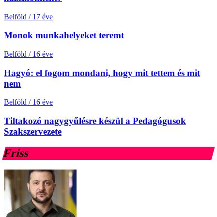
Belföld
/
17 éve
Monok munkahelyeket teremt
Belföld
/
16 éve
Hagyó: el fogom mondani, hogy mit tettem és mit
nem
Belföld
/
16 éve
Tiltakozó nagygyűlésre készül a Pedagógusok
Szakszervezete
Friss