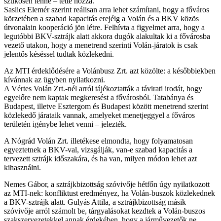
szűkösen lenne – tette hozzá.
Saslics Elemér szerint reálisan arra lehet számítani, hogy a főváros
körzetében a szabad kapacitás erejéig a Volán és a BKV közös
útvonalain kooperáció jön létre. Felhívta a figyelmet arra, hogy a
legutóbbi BKV-sztrájk alatt akkora dugók alakultak ki a fővárosba
vezető utakon, hogy a menetrend szerinti Volán-járatok is csak
jelentős késéssel tudtak közlekedni.
Az MTI érdeklődésére a Volánbusz Zrt. azt közölte: a későbbiekben
kívánnak az ügyben nyilatkozni.
A Vértes Volán Zrt.-nél arról tájékoztatták a távirati irodát, hogy
egyelőre nem kaptak megkeresést a fővárosból. Tatabánya és
Budapest, illetve Esztergom és Budapest között menetrend szerint
közlekedő járataik vannak, amelyeket menetjeggyel a főváros
területén igénybe lehet venni – jelezték.
A Nógrád Volán Zrt. illetékese elmondta, hogy folyamatosan
egyeztetnek a BKV-val, vizsgálják, van-e szabad kapacitás a
tervezett sztrájk időszakára, és ha van, milyen módon lehet azt
kihasználni.
Nemes Gábor, a sztrájkbizottság szóvivője hétfőn úgy nyilatkozott
az MTI-nek: konfliktust eredményez, ha Volán-buszok közlekednek
a BKV-sztrájk alatt. Gulyás Attila, a sztrájkbizottság másik
szóvivője arról számolt be, tárgyalásokat kezdtek a Volán-buszos
szakszervezetekkel annak érdekében, hogy a járművezetők ne