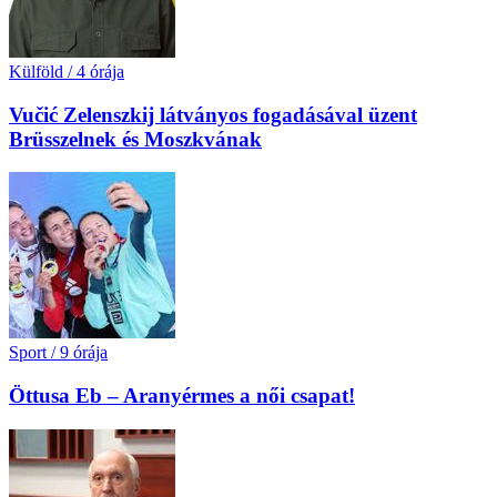
Külföld
/
4 órája
Vučić Zelenszkij látványos fogadásával üzent
Brüsszelnek és Moszkvának
Sport
/
9 órája
Öttusa Eb – Aranyérmes a női csapat!