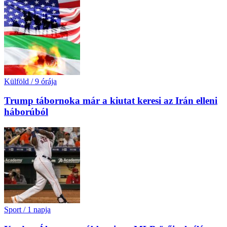
Külföld
/
9 órája
Trump tábornoka már a kiutat keresi az Irán elleni
háborúból
Sport
/
1 napja