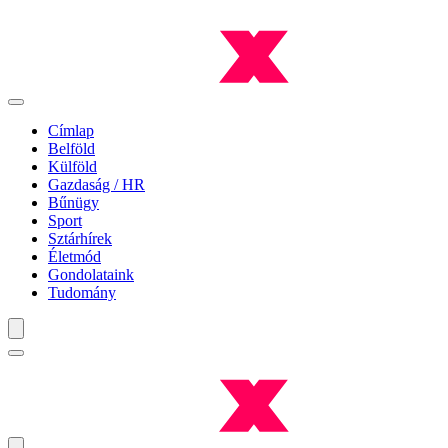
Címlap
Belföld
Külföld
Gazdaság / HR
Bűnügy
Sport
Sztárhírek
Életmód
Gondolataink
Tudomány