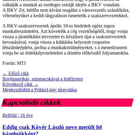
vállalják a munkát az esetleges sztrájk idején a BKV vonalain.
A BKV Zrt. hétfőn nem kívánt reagálni a városvezetés szándékára,
véleményüket a keddi tárgyaláson ismertetik a szakszervezetekkel.
A BKV-szakszervezetek április 18-ra hirdettek egész napos
munkabeszüntetést. Azt követelik a cég vezetőségétől, hogy vonja
vissza a járatritkítási tervezetet és készítsen újat a szakszervezetek
bevonásával, vonja vissza a kilátásba helyezett csoportos
létszámleépítést, javítsa a munkakörülményeket, s a menedzsment
vonja be az érdekképviseleteket a döntést előkészítő folyamatokba.
Forrás: MTI
← Előző cikk
Borjúpaprikás, sztrapacskával a fedélzeten
Következő cikk →
Megkezdődött a Prikkel-ügy tárgyalása
Kapcsolódó cikkek
Belföld
/
16 éve
Eddig csak Kövér László neve merült fel
házelnökként?