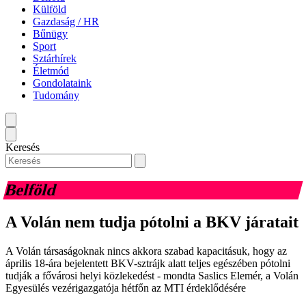
Külföld
Gazdaság / HR
Bűnügy
Sport
Sztárhírek
Életmód
Gondolataink
Tudomány
Keresés
Belföld
A Volán nem tudja pótolni a BKV járatait
A Volán társaságoknak nincs akkora szabad kapacitásuk, hogy az
április 18-ára bejelentett BKV-sztrájk alatt teljes egészében pótolni
tudják a fővárosi helyi közlekedést - mondta Saslics Elemér, a Volán
Egyesülés vezérigazgatója hétfőn az MTI érdeklődésére