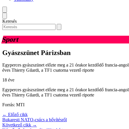
Keresés
Sport
Gyászszünet Párizsban
Egyperces gyászszünet előzte meg a 21 órakor kezdődő francia-angol b
éves Thierry Gilardi, a TF1 csatorna vezető riporte
18 éve
Egyperces gyászszünet előzte meg a 21 órakor kezdődő francia-angol b
éves Thierry Gilardi, a TF1 csatorna vezető riporte
Forrás: MTI
← Előző cikk
Bukaresti NATO-csúcs a bővítésről
Következő cikk →