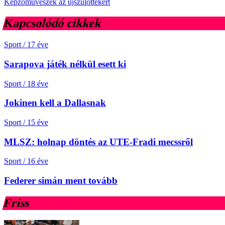
Képzőművészek az újszülöttekért
Kapcsolódó cikkek
Sport
/
17 éve
Sarapova játék nélkül esett ki
Sport
/
18 éve
Jokinen kell a Dallasnak
Sport
/
15 éve
MLSZ: holnap döntés az UTE-Fradi mecssről
Sport
/
16 éve
Federer simán ment tovább
Friss