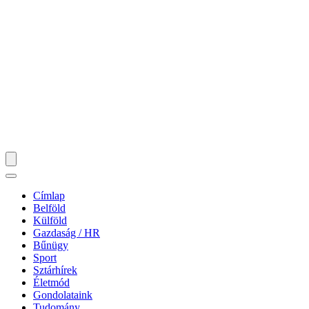
Címlap
Belföld
Külföld
Gazdaság / HR
Bűnügy
Sport
Sztárhírek
Életmód
Gondolataink
Tudomány