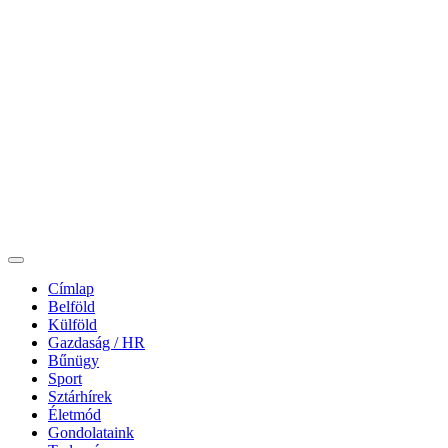
Címlap
Belföld
Külföld
Gazdaság / HR
Bűnügy
Sport
Sztárhírek
Életmód
Gondolataink