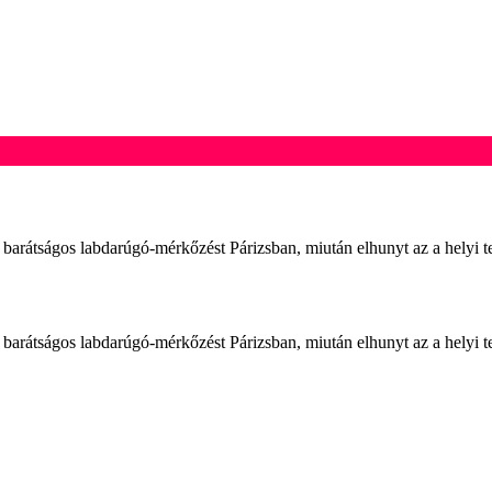
arátságos labdarúgó-mérkőzést Párizsban, miután elhunyt az a helyi tel
arátságos labdarúgó-mérkőzést Párizsban, miután elhunyt az a helyi tel