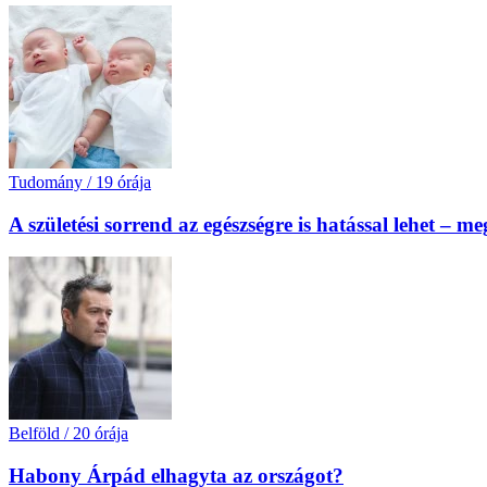
Tudomány
/
19 órája
A születési sorrend az egészségre is hatással lehet – m
Belföld
/
20 órája
Habony Árpád elhagyta az országot?