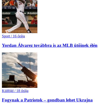
Sport
/
16 órája
Yordan Álvarez továbbra is az MLB ütőinek élén
Külföld
/
18 órája
Fogynak a Patriotok – gondban lehet Ukrajna